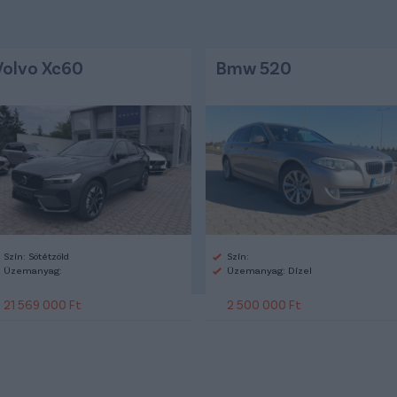
Volvo Xc60
Bmw 520
Szín: Sötétzöld
Szín:
Üzemanyag:
Üzemanyag: Dízel
21 569 000 Ft
2 500 000 Ft