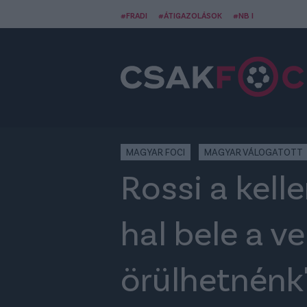
#FRADI
#ÁTIGAZOLÁSOK
#NB I
MAGYAR FOCI
MAGYAR VÁLOGATOTT
Rossi a kell
hal bele a v
örülhetnénk"