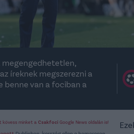
nt megengedhetetlen,
az íreknek megszerezni a
e benne van a fociban a
rt kövess minket a
Csakfoci
Google News oldalán is!
Eze
ikapott
Dublinban, Írország ellen a hamarosan