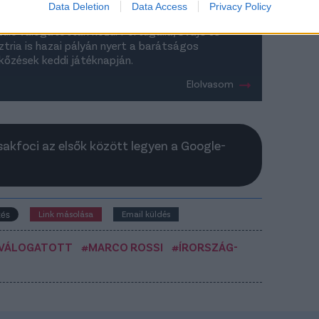
Data Deletion
Data Access
Privacy Policy
övő héten kezdődő labdarúgó Európa-bajnokságra
zülő válogatottak közül Portugália, Svájc és
ztria is hazai pályán nyert a barátságos
kőzések keddi játéknapján.
Elolvasom
Csakfoci az elsők között legyen a Google-
Link másolása
Email küldés
 VÁLOGATOTT
#MARCO ROSSI
#ÍRORSZÁG-