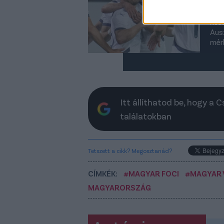
A j
kés
Aus
mér
Itt állíthatod be, hogy a 
találatokban
Tetszett a cikk? Megosztanád?
CÍMKÉK:
#MAGYAR FOCI
#MAGYAR
MAGYARORSZÁG