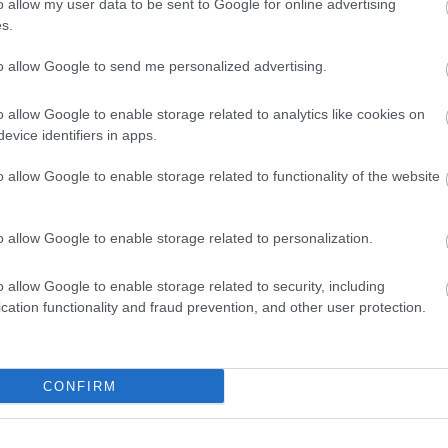
.
o allow my user data to be sent to Google for online advertising
s.
to allow Google to send me personalized advertising.
ogy a jövőben nem fogunk
o allow Google to enable storage related to analytics like cookies on
ogy tanulnunk kell ebből az
evice identifiers in apps.
ha nem engedtünk az
o allow Google to enable storage related to functionality of the website
n gólt, és remélem, ilyen nem
o allow Google to enable storage related to personalization.
o allow Google to enable storage related to security, including
nak.
cation functionality and fraud prevention, and other user protection.
-felkészülés: Gázolt a magyar
logatott csoportellenfele,
CONFIRM
rtugália nyert, Olaszország ikszelt
videók