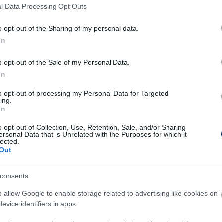
l Data Processing Opt Outs
telműen uraltuk a találkozt, háromszor annyi
 De két lehetőségből kétszer betalált az
o opt-out of the Sharing of my personal data.
 labdarúgásban.
In
o opt-out of the Sale of my Personal Data.
In
ó percből, egy ilyen kontrát nem
to opt-out of processing my Personal Data for Targeted
enfelünknek, ez egyszerűen
ing.
In
.
o opt-out of Collection, Use, Retention, Sale, and/or Sharing
ersonal Data that Is Unrelated with the Purposes for which it
lected.
Out
elyzeteket egyértelműen, ha nem tévedek,
fél egy szögletével szemben. Ilyen esetben is
consents
a helyzetet. De egy olyan ki nem kényszerített
o allow Google to enable storage related to advertising like cookies on
megtörtént. Senki sem szeret veszíteni, de hát
evice identifiers in apps.
gy a jövőre nézve ezt most megtanuljuk és el