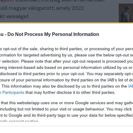
ülő magyar válogatott, amely 2022
t vereséget.
rágólt hozó mérkőzést követően
Marco Rossi
hu -
Do Not Process My Personal Information
iatt is csalódottan értékelt, de látott
to opt-out of the sale, sharing to third parties, or processing of your per
formation for targeted advertising by us, please use the below opt-out s
r selection. Please note that after your opt-out request is processed y
eing interest-based ads based on personal information utilized by us or
 meg, senki sem halt bele ebbe
disclosed to third parties prior to your opt-out. You may separately opt-
 egyáltalán nem vagyunk
losure of your personal information by third parties on the IAB’s list of
. This information may also be disclosed by us to third parties on the
IA
em örülünk ennek az
Participants
that may further disclose it to other third parties.
a döntetlennek se örülhetnénk,
 that this website/app uses one or more Google services and may gath
including but not limited to your visit or usage behaviour. You may click 
et alakítottunk ki.
 to Google and its third-party tags to use your data for below specifi
ogle consent section.
gyik aztán az első gólt eredményezte, de aztán