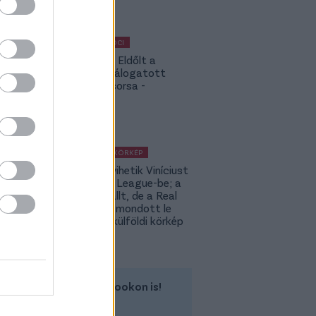
MAGYAR FOCI
Légiósok: Eldőlt a
magyar válogatott
támadó sorsa -
hivatalos
KÜLFÖLDI KÖRKÉP
Ennyiért vihetik Viníciust
a Premier League-be; a
PSG kiszállt, de a Real
még nem mondott le
Rodriról- külföldi körkép
Kövess minket a Facebookon is!