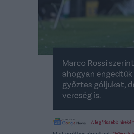
Marco Rossi szeri
ahogyan engedtük 
győztes góljukat, d
vereség is.
A legfrissebb híreké
Mint arról beszámoltunk,
2-1-re k