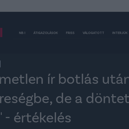
NB I
ÁTIGAZOLÁSOK
FRISS
VÁLOGATOTT
INTERJÚK
emetlen ír botlás utá
ereségbe, de a dönt
 - értékelés