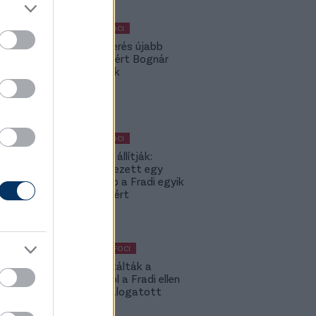
MAGYAR FOCI
A Fradi-verés újabb
kispadot ért Bognár
Györgynek
MAGYAR FOCI
Külföldön állítják:
Bejelentkezett egy
neves klub a Fradi egyik
legjobbjáért
KÜLFÖLDI FOCI
Máris kiutálták a
csapatból a Fradi ellen
betliző válogatott
csatárt