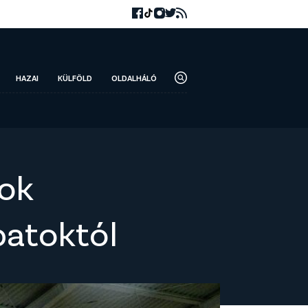
HAZAI
KÜLFÖLD
OLDALHÁLÓ
bok
patoktól