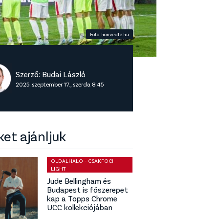
Fotó: honvedfc.hu
Szerző:
Budai László
2025. szeptember 17., szerda 8:45
ket ajánljuk
OLDALHÁLÓ - CSAKFOCI
LIGHT
Jude Bellingham és
Budapest is főszerepet
kap a Topps Chrome
UCC kollekciójában