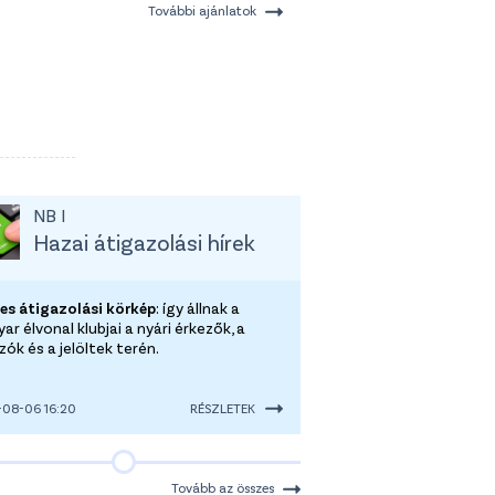
További ajánlatok
NB I
Hazai átigazolási hírek
-es átigazolási körkép
: így állnak a
r élvonal klubjai a nyári érkezők, a
ók és a jelöltek terén.
08-06 16:20
RÉSZLETEK
Tovább az összes