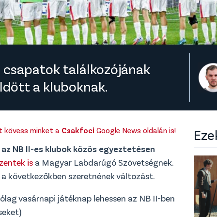
s csapatok találkozójának
üldött a kluboknak.
rt kövess minket a
Csakfoci
Google News oldalán is!
Eze
y
az NB II-es klubok közös egyeztetésen
zentek is
a Magyar Labdarúgó Szövetségnek.
 a következőkben szeretnének változást.
ólag vasárnapi játéknap lehessen az NB II-ben
seket)