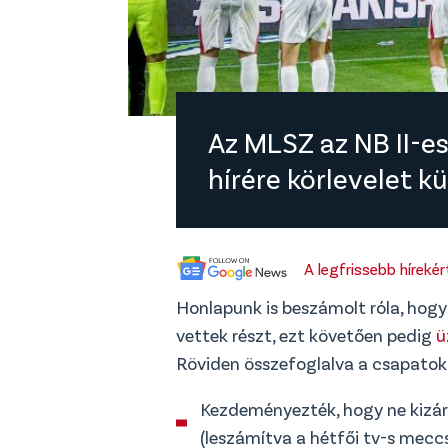
Az MLSZ az NB II-e
hírére körlevelet k
A legfrissebb híreké
Honlapunk is beszámolt róla, hog
vettek részt, ezt követően pedig
ü
Röviden összefoglalva a csapatok
⁠Kezdeményezték, hogy ne kizár
(leszámítva a hétfői tv-s mecc