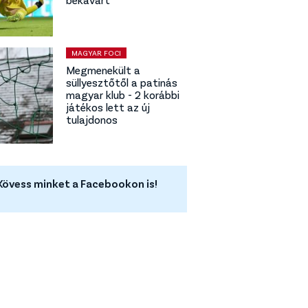
MAGYAR FOCI
Megmenekült a
süllyesztőtől a patinás
magyar klub - 2 korábbi
játékos lett az új
tulajdonos
Kövess minket a Facebookon is!