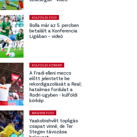
KÜLFÖLDI FOCI
Bolla már az 5. percben
betalált a Konferencia
Ligában – videó
KÜLFÖLDI KÖRKÉP
A Fradi elleni meccs
előtt jelentette be
rekordigazolását a Real;
hatalmas fordulat a
Rodri-ügyben - külföldi
körkép
MAGYAR FOCI
Yaakobishvilit topligás
csapat vinné, de Ter
Stegen távozása
bekavart