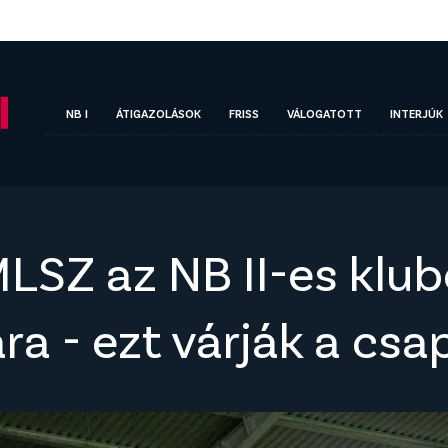
NB I
ÁTIGAZOLÁSOK
FRISS
VÁLOGATOTT
INTERJÚK
LSZ az NB II-es klu
a - ezt várják a csa