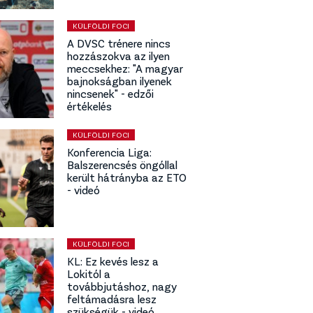
KÜLFÖLDI FOCI
A DVSC trénere nincs
hozzászokva az ilyen
meccsekhez: "A magyar
bajnokságban ilyenek
nincsenek" - edzői
értékelés
KÜLFÖLDI FOCI
Konferencia Liga:
Balszerencsés öngóllal
került hátrányba az ETO
- videó
KÜLFÖLDI FOCI
KL: Ez kevés lesz a
Lokitól a
továbbjutáshoz, nagy
feltámadásra lesz
szükségük - videó