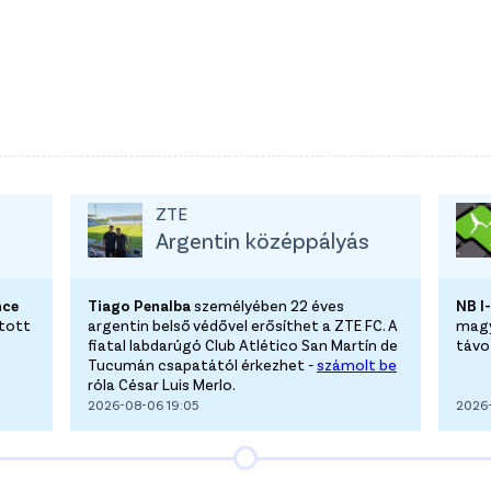
ZTE
Argentin középpályás
nce
Tiago Penalba
személyében 22 éves
NB I
atott
argentin belső védővel erősíthet a ZTE FC. A
magya
fiatal labdarúgó Club Atlético San Martín de
távoz
Tucumán csapatától érkezhet -
számolt be
róla César Luis Merlo.
2026-08-06 19:05
2026-