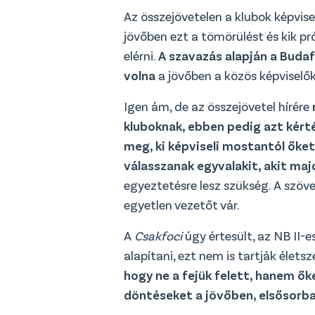
Az összejövetelen a klubok képvisel
jövőben ezt a tömörülést és kik 
elérni.
A szavazás alapján a Budaf
volna
a jövőben a közös képviselők
Igen ám, de az összejövetel hírére
kluboknak, ebben pedig azt kért
meg, ki képviseli mostantól őket
válasszanak egyvalakit, akit maj
egyeztetésre lesz szükség. A szöve
egyetlen vezetőt vár.
A
Csakfoci
úgy értesült, az NB II-
alapítani, ezt nem is tartják élets
hogy ne a fejük felett, hanem ő
döntéseket a jövőben, elsősorba