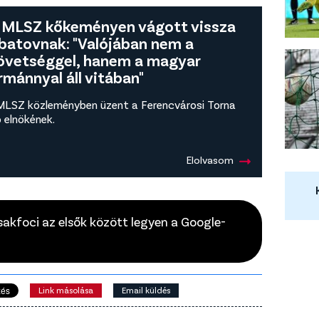
 MLSZ kőkeményen vágott vissza
batovnak: "Valójában nem a
övetséggel, hanem a magyar
rmánnyal áll vitában"
MLSZ közleményben üzent a Ferencvárosi Torna
 elnökének.
Elolvasom
Csakfoci az elsők között legyen a Google-
Link másolása
Email küldés