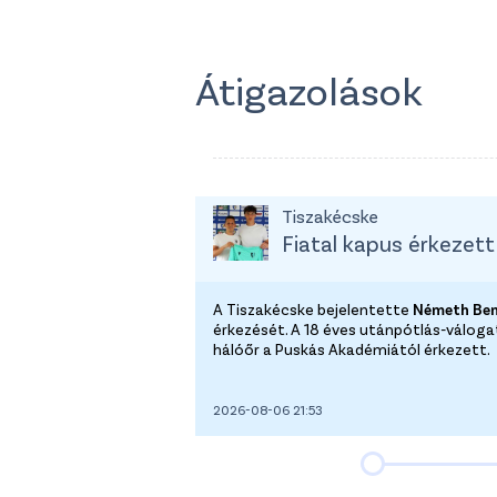
Átigazolások
Tiszakécske
Fiatal kapus érkezett
A Tiszakécske bejelentette
Németh Be
érkezését. A 18 éves utánpótlás-válog
hálóőr a Puskás Akadémiától érkezett.
2026-08-06 21:53