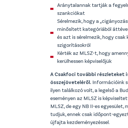
Aránytalannak tartják a fegye
szankciókat
Sérelmezik, hogy a „cigányozást
minősített kategóriából áttéve 
és azt is sérelmezik, hogy csak 
szigorításokról
⁠⁠Kérték az MLSZ-t, hogy amenn
kerülhessen képviselőjük
A Csakfoci további részleteket
összejöveteléről.
Információink s
ilyen találkozó volt, a legelső a B
eseményen az MLSZ is képviseltet
MLSZ, de egy NB II-es egyesület,
tudjuk, ennek csak időpont-egyezte
újfajta kezdeményezéssel.