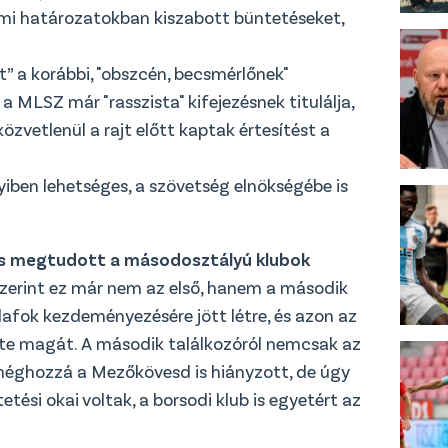
lmi határozatokban kiszabott büntetéseket,
” a korábbi, "obszcén, becsmérlőnek"
a MLSZ már "rasszista" kifejezésnek titulálja,
közvetlenül a rajt előtt kaptak értesítést a
yiben lehetséges, a szövetség elnökségébe is
 is megtudott a másodosztályú klubok
zerint ez már nem az első, hanem a második
udafok kezdeményezésére jött létre, és azon az
te magát. A második találkozóról nemcsak az
 méghozzá a Mezőkövesd is hiányzott, de úgy
tési okai voltak, a borsodi klub is egyetért az