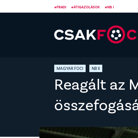
#FRADI
#ÁTIGAZOLÁSOK
#NB I
MAGYAR FOCI
NB II
Reagált az M
összefogásár