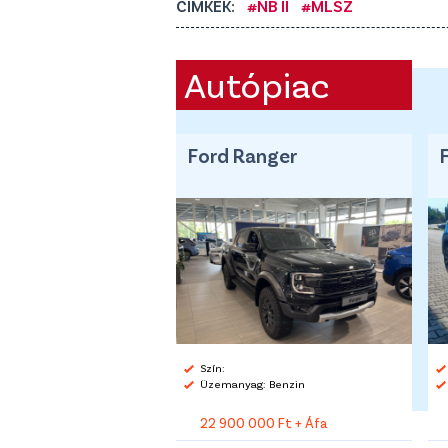
CÍMKÉK:
#NB II
#MLSZ
Autópiac
Ford Ranger
Szín:
Üzemanyag: Benzin
22 900 000 Ft + Áfa