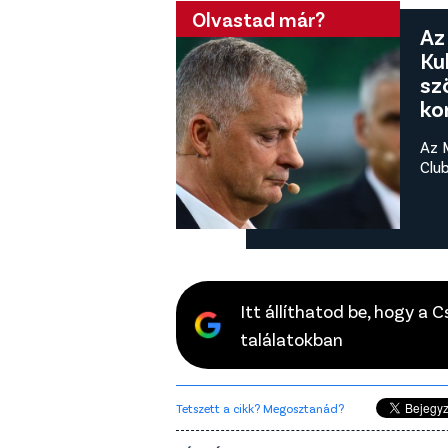
Olvastad már?
Az
Ku
sz
ko
Az 
Club
Itt állíthatod be, hogy a 
találatokban
Tetszett a cikk? Megosztanád?