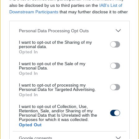
also be disclosed by us to third parties on the
IAB’s List of
Downstream Participants
that may further disclose it to other
third parties.
Please note that this website/app uses one or more Google
Personal Data Processing Opt Outs
services and may gather and store information including but
Olvastad már?
not limited to your visit or usage behaviour. You may click to
I want to opt-out of the Sharing of my
personal data.
grant or deny consent to Google and its third-party tags to
Opted In
use your data for below specified purposes in below Google
consent section.
I want to opt-out of the Sale of my
Personal Data.
Opted In
I want to opt-out of processing my
Personal Data for Targeted Advertising.
Opted In
I want to opt-out of Collection, Use,
Retention, Sale, and/or Sharing of my
Personal Data that Is Unrelated with the
Purposes for which it was collected.
Borbély: "Látványosan idegesek
Opted Out
voltunk"; Révész: "A keret 50
Google consents