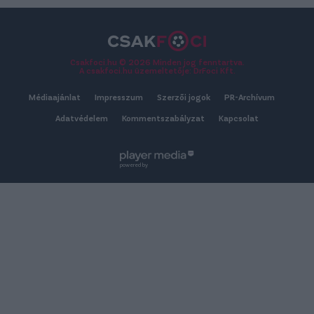
Csakfoci.hu © 2026 Minden jog fenntartva.
A csakfoci.hu üzemeltetője: DrFoci Kft.
Médiaajánlat
Impresszum
Szerzői jogok
PR-Archívum
Adatvédelem
Kommentszabályzat
Kapcsolat
powered by