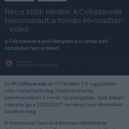
Nincs több kérdés: A Csíkszereda
bennmaradt a román élvonalban
- videó
A Csíkszereda a jövő idényben is a román első
osztályban lesz érdekelt.
CSAKFOCI.HU
2026. MÁJUS 3., VASÁRNAP 11:05
Az
FK Csíkszereda
az FCSB elleni 1-0-s győzelem
után matematikailag is bebiztosította
bennmaradását a román Szuperligában. Ilyés Róbert
csapata így a 2026/2027-es idényt is az élvonalban
kezdheti meg.
A Konstancai Farul és a Botosani döntetlenje