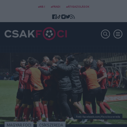
#NB I
#FRADI
#ÁTIGAZOLÁSOK
Fotó: facebook.com/fkcsikszereda
MAGYAR FOCI
CSÍKSZEREDA