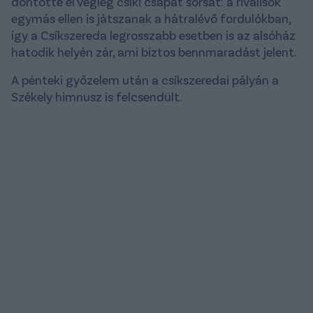
döntötte el végleg csíki csapat sorsát: a riválisok
egymás ellen is játszanak a hátralévő fordulókban,
így a Csíkszereda legrosszabb esetben is az alsóház
hatodik helyén zár, ami biztos bennmaradást jelent.
A pénteki győzelem után a csíkszeredai pályán a
Székely himnusz is felcsendült.