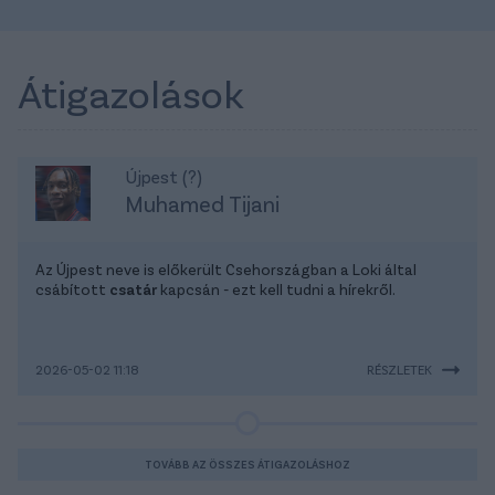
Átigazolások
Újpest (?)
Muhamed Tijani
Az Újpest neve is előkerült Csehországban a Loki által
csábított
csatár
kapcsán - ezt kell tudni a hírekről.
2026-05-02 11:18
RÉSZLETEK
TOVÁBB AZ ÖSSZES ÁTIGAZOLÁSHOZ