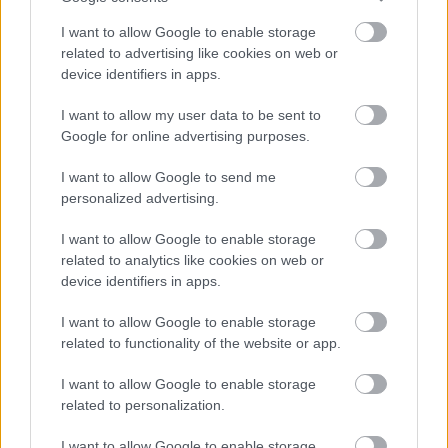
százaléka nem alkalmas az NB I-re" -
edzői értékelések
I want to allow Google to enable storage
related to advertising like cookies on web or
Az NB I 32. fordulójának szombati játéknapján három
device identifiers in apps.
mérkőzést rendeztek - így értékelték a látottakat a
vezetőedzők.
I want to allow my user data to be sent to
Google for online advertising purposes.
Elolvasom
I want to allow Google to send me
personalized advertising.
Tetszett a cikk? Megosztanád?
I want to allow Google to enable storage
related to analytics like cookies on web or
Link másolása
Email küldés
device identifiers in apps.
CÍMKÉK:
#MAGYAR FOCI
#LÉGIÓSOK
#ROMÁN FOCI
I want to allow Google to enable storage
#CSÍKSZEREDA
related to functionality of the website or app.
I want to allow Google to enable storage
related to personalization.
Autópiac
I want to allow Google to enable storage