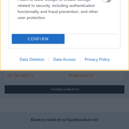
related to security, including authentication
functionality and fraud prevention, and other
Volvo Xc60
Ford Tourneo
user protection.
CONFIRM
Data Deletion
Data Access
Privacy Policy
Szín: Ezüst (metál)
Szín:
Üzemanyag: Hibrid
Üzemanyag: Dízel
24 790 000 Ft
19 290 000 Ft
TOVÁBBI AJÁNLATOK
Kövess minket a Facebookon is!