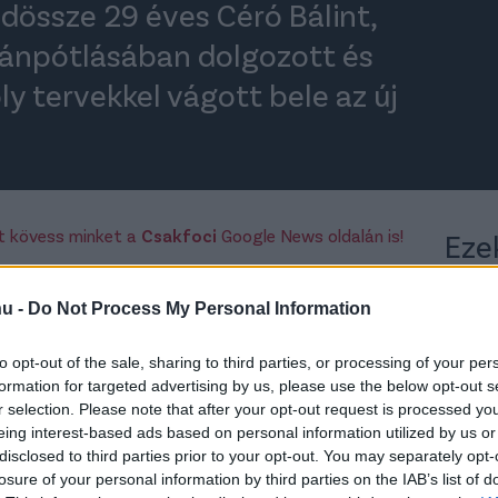
dössze 29 éves Céró Bálint,
tánpótlásában dolgozott és
 tervekkel vágott bele az új
rt kövess minket a
Csakfoci
Google News oldalán is!
Eze
ot, de természetesen büszke vagyok rá, hogy
. Úgy tudom, az első három osztályban én
hu -
Do Not Process My Personal Information
te Céró Bálint a csakfoci.hu-nak. –
Fiatal
to opt-out of the sale, sharing to third parties, or processing of your per
zői tapasztalat van mögöttem. Úgy terveztem,
formation for targeted advertising by us, please use the below opt-out s
III-as edző lenni, ez egy kicsit előbb
r selection. Please note that after your opt-out request is processed y
eing interest-based ads based on personal information utilized by us or
disclosed to third parties prior to your opt-out. You may separately opt-
losure of your personal information by third parties on the IAB’s list of
 és egy vereség a mérleged a csapat élén