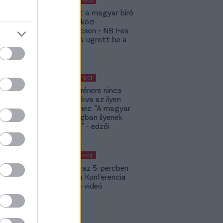
Megsérült a magyar bíró
a nemzetközi
kupameccsen - NB I-es
honfitársa ugrott be a
helyére
KÜLFÖLDI FOCI
A DVSC trénere nincs
hozzászokva az ilyen
meccsekhez: "A magyar
bajnokságban ilyenek
nincsenek" - edzői
értékelés
KÜLFÖLDI FOCI
Bolla már az 5. percben
betalált a Konferencia
Ligában – videó