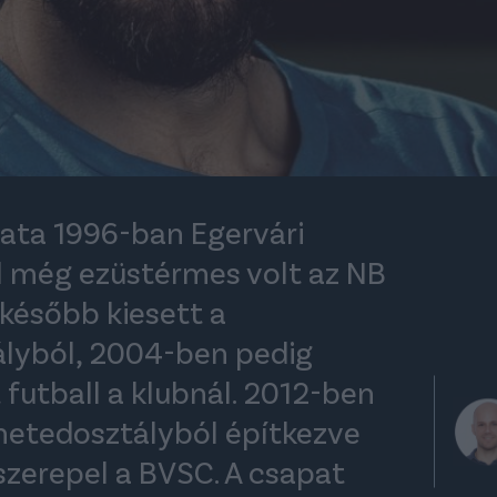
ata 1996-ban Egervári
l még ezüstérmes volt az NB
 később kiesett a
lyból, 2004-ben pedig
futball a klubnál. 2012-ben
 a hetedosztályból építkezve
szerepel a BVSC. A csapat