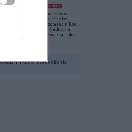
KÜLFÖLDI KÖRKÉP
A Fradi elleni meccs
előtt jelentette be
rekordigazolását a Real;
hatalmas fordulat a
Rodri-ügyben - külföldi
körkép
Kövess minket a Facebookon is!