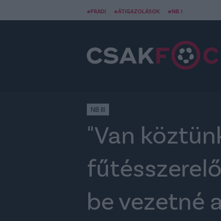
#FRADI
#ÁTIGAZOLÁSOK
#NB I
NB III
"Van köztünk
fűtésszerelő
be vezetné a