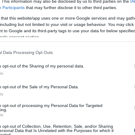
. This information may also be disclosed by us to third parties on the
IA
épő…
Participants
that may further disclose it to other third parties.
vagyok, hogy Gabala Krisztiántól egy kiváló
 that this website/app uses one or more Google services and may gath
including but not limited to your visit or usage behaviour. You may click 
s a sorsolásunk is jó volt. Egyelőre megbízott
 to Google and its third-party tags to use your data for below specifi
e valószínűleg tavasszal is én lehetek a
ogle consent section.
ntalitású játékosokkal öröm együtt dolgozni.
l Data Processing Opt Outs
o opt-out of the Sharing of my personal data.
szeretnénk feljutni az NB II-be, nagyobbat
In
ozunk, hogy ez akár már a következő
ülmények, adottak a feltételek, Kisteleki
o opt-out of the Sale of my Personal Data.
en segítséget megad, hogy sikeresek legyünk.
In
to opt-out of processing my Personal Data for Targeted
lt az NB I-ben a BVSC te nyolc éves voltál.
ing.
In
 évből?
o opt-out of Collection, Use, Retention, Sale, and/or Sharing
r United-Bayern München BL döntőről van
ersonal Data that Is Unrelated with the Purposes for which it
lected.