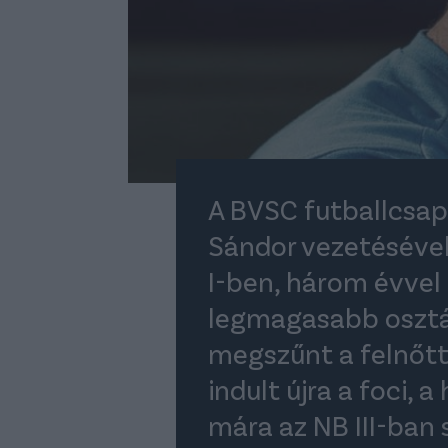
A BVSC futballcsap
Sándor vezetéséve
I-ben, három évvel
legmagasabb osztá
megszűnt a felnőtt 
indult újra a foci,
mára az NB III-ban 