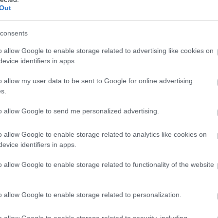
Out
es játékos, akik idősebbek nálad, Hrepka
consents
vács Gábor. Nekik a játékon kívül mennyire
o allow Google to enable storage related to advertising like cookies on
?
evice identifiers in apps.
k, akik rengeteget tanulhatnak ilyen tapasztalt
o allow my user data to be sent to Google for online advertising
pótlásban is tevékenykednek, úgyhogy komoly
s.
to allow Google to send me personalized advertising.
llása?
o allow Google to enable storage related to analytics like cookies on
ivil munkája, van köztünk autóbusz szerelő,
evice identifiers in apps.
de például egyetemisták is. Egy héten öt edzést
o allow Google to enable storage related to functionality of the website
n maximalizmussal végzi a munkáját, mintha
o allow Google to enable storage related to personalization.
d?
o allow Google to enable storage related to security, including