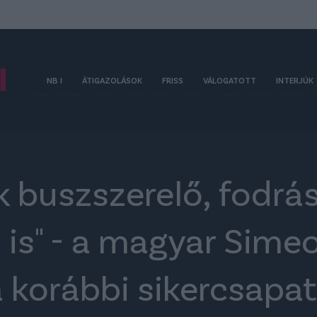
NB I
ÁTIGAZOLÁSOK
FRISS
VÁLOGATOTT
INTERJÚK
 buszszerelő, fodrás
 is" - a magyar Simeo
 korábbi sikercsapa