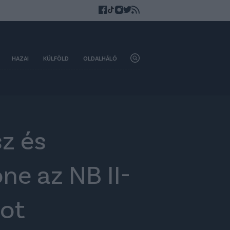
HAZAI
KÜLFÖLD
OLDALHÁLÓ
z és
ne az NB II-
tot