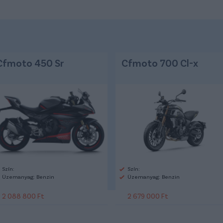
Cfmoto 450 Sr
Cfmoto 700 Cl-x
Szín:
Szín:
Üzemanyag: Benzin
Üzemanyag: Benzin
2 088 800 Ft
2 679 000 Ft