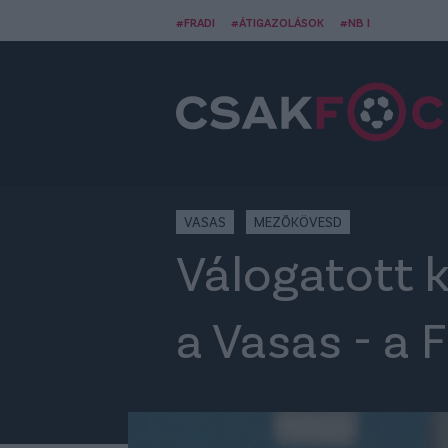
#FRADI
#ÁTIGAZOLÁSOK
#NB I
VASAS
MEZŐKÖVESD
Válogatott k
a Vasas - a 