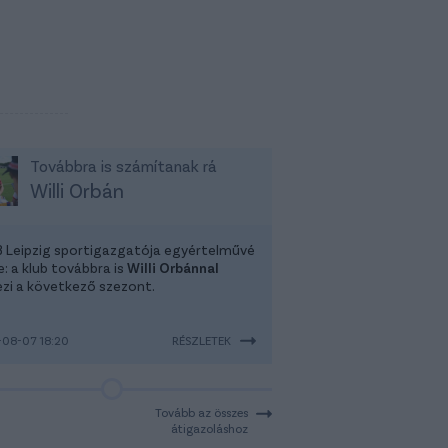
Továbbra is számítanak rá
Willi Orbán
B Leipzig sportigazgatója egyértelművé
: a klub továbbra is
Willi Orbánnal
ezi a következő szezont.
08-07 18:20
RÉSZLETEK
Tovább az összes
átigazoláshoz