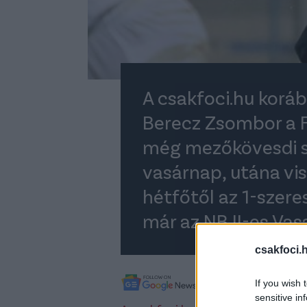
A csakfoci.hu korá
Berecz Zsombor a F
még mezőkövesdi sz
vasárnap, utána vis
hétfőtől az 1-szer
már az NB II-es Vas
csakfoci.
A legfrissebb híreké
If you wish 
sensitive in