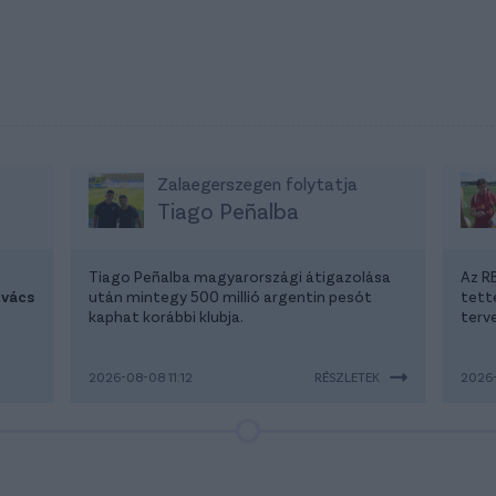
Zalaegerszegen folytatja
Tiago Peñalba
Tiago Peñalba magyarországi átigazolása
Az R
ovács
után mintegy 500 millió argentin pesót
tette
kaphat korábbi klubja.
terv
2026-08-08 11:12
RÉSZLETEK
2026-