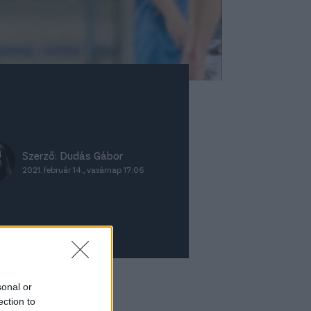
Szerző:
Dudás Gábor
2021. február 14., vasárnap 17:06
ket ajánljuk
sonal or
ection to