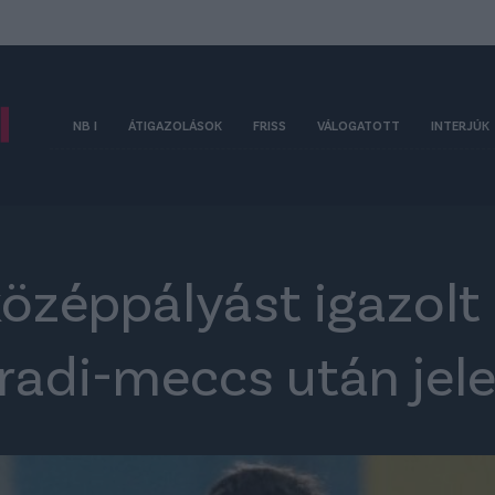
NB I
ÁTIGAZOLÁSOK
FRISS
VÁLOGATOTT
INTERJÚK
özéppályást igazolt 
Fradi-meccs után jel