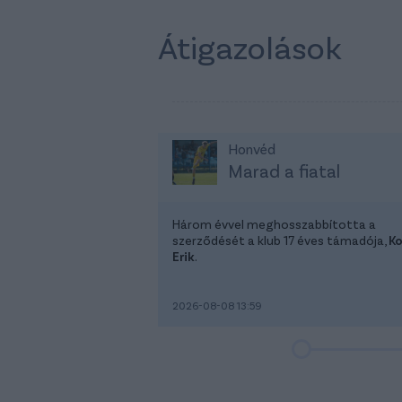
Átigazolások
Honvéd
Marad a fiatal
Három évvel meghosszabbította a
szerződését a klub 17 éves támadója,
K
Erik
.
2026-08-08 13:59