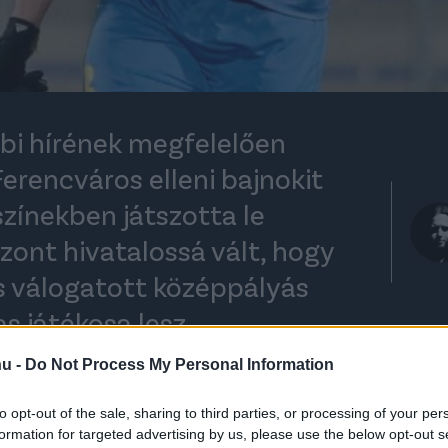
bbi hírének megfelelően
erencváros elleni bajnokit
ínekben játszotta le
zont hivatalossá vált, hogy
es válogatott középpályás
as játékosa lesz.
hu -
Do Not Process My Personal Information
rt kövess minket a
Csakfoci
Google News oldalán is!
Eze
to opt-out of the sale, sharing to third parties, or processing of your per
formation for targeted advertising by us, please use the below opt-out s