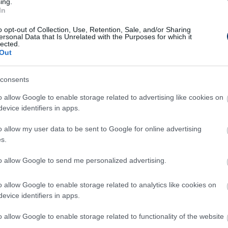
ing.
az első osztályba
- mondta Berecz angyalföldi
In
o opt-out of Collection, Use, Retention, Sale, and/or Sharing
ersonal Data that Is Unrelated with the Purposes for which it
sombor hozzáállását,amit az egyesület felé
lected.
Out
i játékosunk. Sok sikert kívánunk neki
-
sáról.
consents
ejelentette vasárnap, 2024 nyaráig írtak alá
o allow Google to enable storage related to advertising like cookies on
e a piros-kékek:
evice identifiers in apps.
o allow my user data to be sent to Google for online advertising
s.
to allow Google to send me personalized advertising.
o allow Google to enable storage related to analytics like cookies on
evice identifiers in apps.
o allow Google to enable storage related to functionality of the website