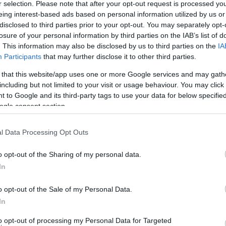
őként, hogy a mezőkövesdi
Berecz Zsombor
r selection. Please note that after your opt-out request is processed y
g egyezség is született a két klub között.
eing interest-based ads based on personal information utilized by us or
disclosed to third parties prior to your opt-out. You may separately opt-
egállapodás
: a Mezőkövesd kérésére ugyanis a
losure of your personal information by third parties on the IAB’s list of
épett a Fradi ellen (
2-2 lett a bajnoki vége
),
. This information may also be disclosed by us to third parties on the
IA
eljutásért küzdő NB II-es Vasashoz.
Participants
that may further disclose it to other third parties.
 that this website/app uses one or more Google services and may gath
je,
Pintér Attila
is megerősítette az FTC elleni
including but not limited to your visit or usage behaviour. You may click 
 to Google and its third-party tags to use your data for below specifi
ogle consent section.
állás ehhez a mai meccshez. Tényleg így lett
yjából másfél hete tudtam meg, hogy
l Data Processing Opt Outs
. De amíg a Mezőkövesd játékosa vagyok, addig
o opt-out of the Sharing of my personal data.
újtani. Úgy gondolom, hogy nem lehetett rám
In
y ne tettem volna meg mindent. Nyilván azért
másfél-két hét múlva egy másik csapat tagja
o opt-out of the Sale of my Personal Data.
 tényleg félre kell raknia. Én egy Vasas-múltú
In
a szívem visszahúzott, és szeretném a Vasast
to opt-out of processing my Personal Data for Targeted