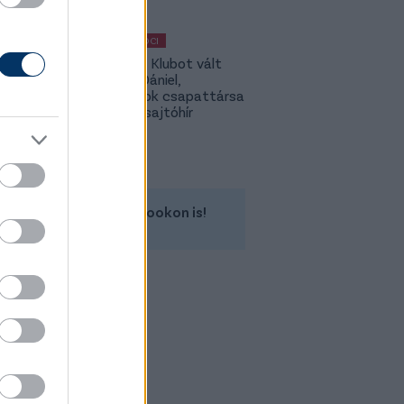
MAGYAR FOCI
Légiósok: Klubot vált
Gazdag Dániel,
világbajnok csapattársa
is lehet - sajtóhír
Kövess minket a Facebookon is!