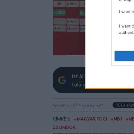
I want t
I want t
authenti
Itt állíthatod be, hogy a 
találatokban
Tetszett a cikk? Megosztanád?
CÍMKÉK:
#MAGYAR FOCI
#NB I
#NB 
ZSOMBOR