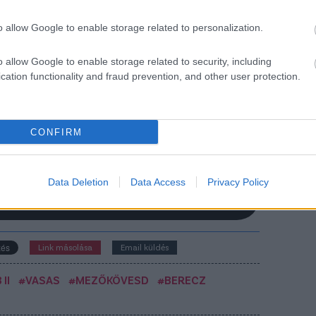
o allow Google to enable storage related to personalization.
o allow Google to enable storage related to security, including
cation functionality and fraud prevention, and other user protection.
CONFIRM
Csakfoci az elsők között legyen a Google-
Data Deletion
Data Access
Privacy Policy
Link másolása
Email küldés
II
#VASAS
#MEZŐKÖVESD
#BERECZ