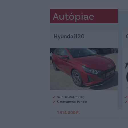
Autópiac
Hyundai I20
Szín: Bordó (metál)
Üzemanyag: Benzin
7 974 000 Ft