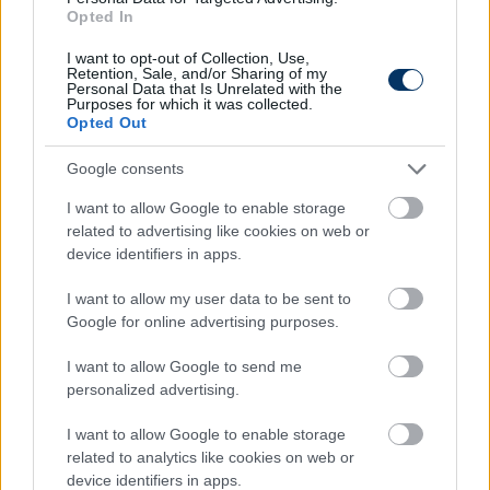
Opted In
I want to opt-out of Collection, Use,
Retention, Sale, and/or Sharing of my
Personal Data that Is Unrelated with the
Purposes for which it was collected.
Opted Out
Google consents
I want to allow Google to enable storage
related to advertising like cookies on web or
NB II: 10 gólos őrület a Haladás-
device identifiers in apps.
stadionban, a Diósgyőr elgázolta az
ETO-t - eredmények, videók
I want to allow my user data to be sent to
Google for online advertising purposes.
Az éllovas Diósgyőr továbbra is négypontos előnnyel
vezeti a tabellát, miután 3-0-ra legyőzte idegenben az
I want to allow Google to send me
ETO-t. Jelenlegi elsőszámú üldözője, a még mindig
personalized advertising.
veretlen PMFC egy hajrábeli góllal múlt felül megyei
riválisát, a Szentlőrincet. A harmadik baranyai gárda, a
I want to allow Google to enable storage
Kozármisleny Szombathelyen az ősz talán legőrültebb
related to analytics like cookies on web or
meccsén kapott ki 6-4-re a Haladástól. Az Ajkának
device identifiers in apps.
egy kihagyott 11-es is belefért a Dorog ellen, a