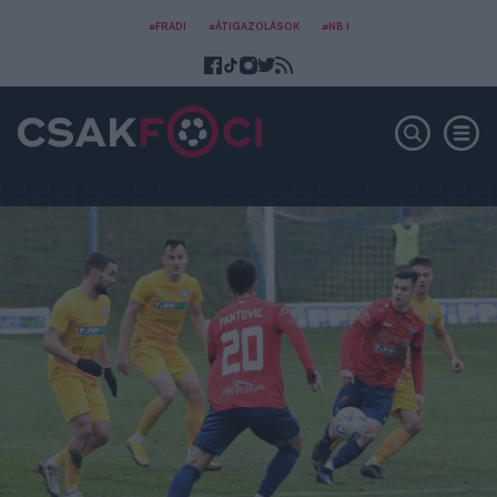
#FRADI
#ÁTIGAZOLÁSOK
#NB I