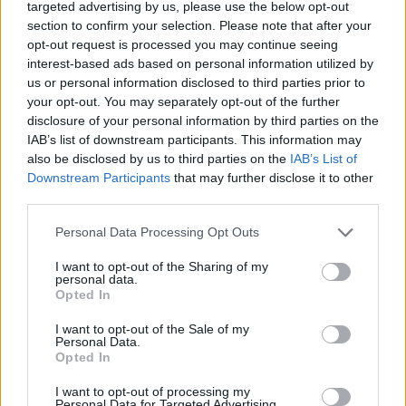
targeted advertising by us, please use the below opt-out
(3-3) lőtt óriási gólt Stieber Zoltán: a korábbi magyar
válogatott középpályás 2-2-nél, a 65. percben
section to confirm your selection. Please note that after your
szerzett vezetést fordító csapatának. 27-28
opt-out request is processed you may continue seeing
méteres, bombaerős lövését mintha zsinóron húzták
interest-based ads based on personal information utilized by
volna a jobb felső sarokba.
us or personal information disclosed to third parties prior to
your opt-out. You may separately opt-out of the further
Elolvasom
disclosure of your personal information by third parties on the
IAB’s list of downstream participants. This information may
Soroksár - Budafok 1-2 (Halmai 23., ill. Beke 5., Sós
also be disclosed by us to third parties on the
IAB’s List of
Downstream Participants
that may further disclose it to other
56.)
third parties.
Siófok - Mosonmagyaróvár 0–1 (Horváth K. 39.)
Please note that this website/app uses one or more Google
Personal Data Processing Opt Outs
services and may gather and store information including but
Nyíregyháza – Csákvár 0–3 (Hornyák 2., 4., Torvund
not limited to your visit or usage behaviour. You may click to
I want to opt-out of the Sharing of my
79.)
personal data.
grant or deny consent to Google and its third-party tags to
Opted In
use your data for below specified purposes in below Google
Később (15 órától):
consent section.
I want to opt-out of the Sale of my
Personal Data.
Olvastad már?
Opted In
I want to opt-out of processing my
Personal Data for Targeted Advertising.