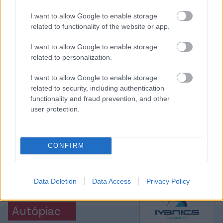
Tiszakécske közben két góllal verte a Békéscsabát. A
I want to allow Google to enable storage
vasárnap késő délutáni eredmények az NB II-ből.
related to functionality of the website or app.
Elolvasom
I want to allow Google to enable storage
related to personalization.
Itt állíthatod be, hogy a Csakfoci az elsők
I want to allow Google to enable storage
related to security, including authentication
között legyen a Google-találatokban
functionality and fraud prevention, and other
user protection.
Tetszett a cikk? Megosztanád?
Link másolása
Email küldés
CONFIRM
CÍMKÉK:
#NB II
Data Deletion
Data Access
Privacy Policy
Autópiac