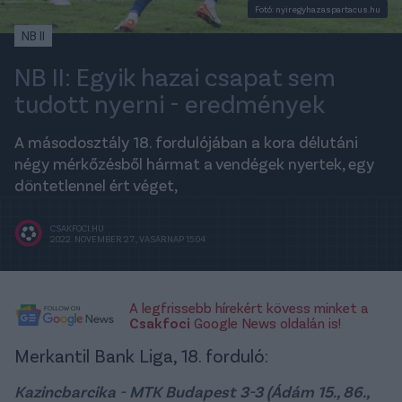
Fotó: nyiregyhazaspartacus.hu
NB II
NB II: Egyik hazai csapat sem
tudott nyerni - eredmények
A másodosztály 18. fordulójában a kora délutáni
négy mérkőzésből hármat a vendégek nyertek, egy
döntetlennel ért véget,
CSAKFOCI.HU
2022. NOVEMBER 27., VASÁRNAP 15:04
A legfrissebb hírekért kövess minket a
Csakfoci
Google News oldalán is!
Merkantil Bank Liga, 18. forduló:
Kazincbarcika - MTK Budapest 3-3 (Ádám 15., 86.,