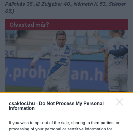
Pálinkás 38., ill. Zuigeber 40., Németh K. 53., Stieber
65.)
Olvastad már?
csakfoci.hu -
Do Not Process My Personal
Information
A hétvége legnagyobb gólját az MTK
lőtte - itt van Stieber bombája videón
If you wish to opt-out of the sale, sharing to third parties, or
processing of your personal or sensitive information for
A Kazincbarcika-MTK Budapest NB II-es találkozón