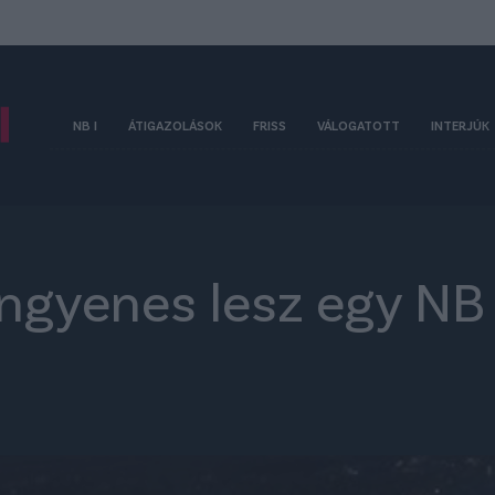
NB I
ÁTIGAZOLÁSOK
FRISS
VÁLOGATOTT
INTERJÚK
Ingyenes lesz egy NB