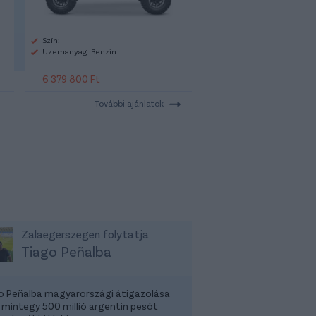
Szín:
Üzemanyag: Benzin
6 379 800 Ft
További ajánlatok
Zalaegerszegen folytatja
Tiago Peñalba
o Peñalba magyarországi átigazolása
 mintegy 500 millió argentin pesót