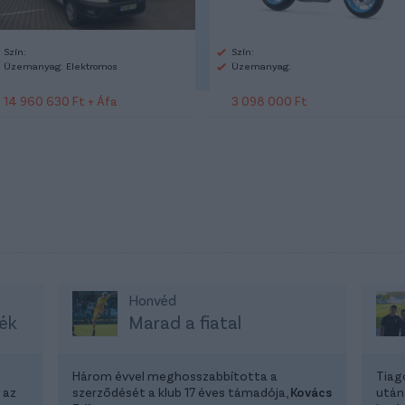
Szín:
Szín:
Üzemanyag: Elektromos
Üzemanyag:
14 960 630 Ft + Áfa
3 098 000 Ft
Honvéd
ék
Marad a fiatal
Három évvel meghosszabbította a
Tiag
 az
szerződését a klub 17 éves támadója,
Kovács
után