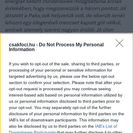
energiát kellett mindenkinek mozgósítania annak
érdekében, hogy megszerezzük a három pontot. Jól
játszott a Paks, sok helyzetük volt, de sikerült ismét
lehozni egy idegenbeli meccset kapott gól nélkül,
aminek személy szerint nagyon örülök. Jó úton
járunk, szorgalmasan gyűjtögetjük a pontokat és
eddig két olyan csapat otthonában is sikerült
csakfoci.hu -
Do Not Process My Personal
Information
nyernünk, ahol szerintem nem sok babér fog
teremni az ellenfeleknek. Boldog vagyok, hogy ismét
If you wish to opt-out of the sale, sharing to third parties, or
hozzá tudtam tenni a csapat győzelméhez, volt
processing of your personal or sensitive information for
több védésem is. A legnehezebb szituáció talán
targeted advertising by us, please use the below opt-out
Böde fejese volt, hiszen a paksi támadó közelről,
section to confirm your selection. Please note that after your
nagy erővel fejelt a léc alá, nem volt sok időm a
opt-out request is processed you may continue seeing
hárításra, szerencsére sikerült. Most kiélvezzük a
interest-based ads based on personal information utilized by
győzelem édes ízét, de hétfőtől már a Kisvárda
us or personal information disclosed to third parties prior to
elleni bajnokira fogunk gőzerővel készülni, jó lenne
your opt-out. You may separately opt-out of the further
disclosure of your personal information by third parties on the
15 ponttal elmenni a válogatott szünetre
-
IAB’s list of downstream participants. This information may
nyilatkozta a
molfehervarfc.hu
-nak
Kovácsik
also be disclosed by us to third parties on the
IAB’s List of
Ádám.
Downstream Participants
that may further disclose it to other