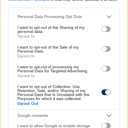
third parties.
Olvastad már?
Please note that this website/app uses one or more Google
Personal Data Processing Opt Outs
services and may gather and store information including but
not limited to your visit or usage behaviour. You may click to
I want to opt-out of the Sharing of my
personal data.
grant or deny consent to Google and its third-party tags to
Opted In
use your data for below specified purposes in below Google
consent section.
I want to opt-out of the Sale of my
Personal Data.
Opted In
I want to opt-out of processing my
Personal Data for Targeted Advertising.
Opted In
I want to opt-out of Collection, Use,
Retention, Sale, and/or Sharing of my
Personal Data that Is Unrelated with the
NB I: Lanzafame duplája pontot sem
Purposes for which it was collected.
Opted Out
ért, idegenben simázott a Kövesd és a
ZTE – eredmények, videók
Google consents
Davide Lanzafame - visszatérése után - duplázni
I want to allow Google to enable storage