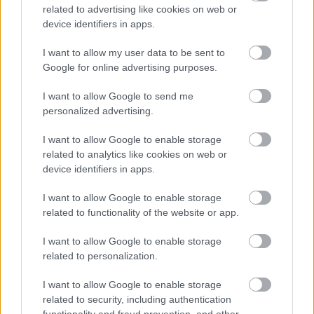
tudott a harmadik kispesti korszakában, azonban a
related to advertising like cookies on web or
két találata nem ért pontot a Honvédnak a Debrecen
device identifiers in apps.
ellen, a ZTE a Kaposvár vendégeként szerezte meg az
első győzelmét. A Mezőkövesd is idegenben nyert.
I want to allow my user data to be sent to
Google for online advertising purposes.
Elolvasom
I want to allow Google to send me
personalized advertising.
Itt állíthatod be, hogy a Csakfoci az elsők
I want to allow Google to enable storage
között legyen a Google-találatokban
related to analytics like cookies on web or
device identifiers in apps.
Tetszett a cikk? Megosztanád?
I want to allow Google to enable storage
related to functionality of the website or app.
Link másolása
Email küldés
I want to allow Google to enable storage
CÍMKÉK:
#MOL FEHÉRVÁR FC
#PAKSI FC
#KOVÁCSIK
related to personalization.
ÁDÁM
I want to allow Google to enable storage
related to security, including authentication
functionality and fraud prevention, and other