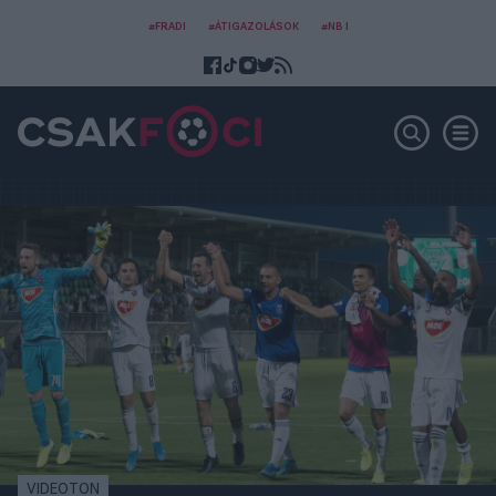
#FRADI
#ÁTIGAZOLÁSOK
#NB I
VIDEOTON