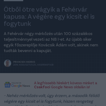
Ötből ötre vágyik a Fehérvár
kapusa: A végére egy kicsit el is
fogytunk
A Fehérvár négy mérkőzés után 100 százalékos
teljesítménnyel vezeti az NB I-et. Az újabb siker
egyik főszereplője Kovácsik Ádám volt, akinek nem
tudták bevenni a kapuját.
PRIVACSEK ANDRÁS
2019. AUGUSZTUS 25., VASÁRNAP 9:30
A legfrissebb hírekért kövess minket a
Csakfoci
Google News oldalán is!
- Nehéz mérkőzés volt, úgy érzem, a második félidő
végére egy kicsit el is fogytunk, hiszen rengeteg