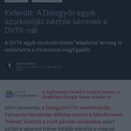
Kiderült: A Diósgyőr egyik
szurkolóját nézték kémnek a
DVTK-nál
A DVTK egyik szurkolói oldala "leleplezte" és meg is
szólaltatta a titokzatos megfigyelőt.
DUDÁS GÁBOR
2019. AUGUSZTUS 29., CSÜTÖRTÖK
10:02
A legfrissebb hírekért kövess minket a
Csakfoci
Google News oldalán is!
Mint ismeretes,
a Diósgyőri VTK vezetőedzője,
Fernando Fernández állítása szerint a Mezőkövesd
"kémet" küldött a múlt pénteki edzésükre
, ezért
aztán a spanyol tréner inkább elárulta a megyei