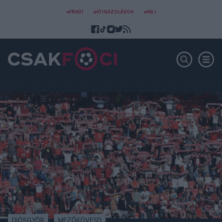
#FRADI
#ÁTIGAZOLÁSOK
#NB I
DIÓSGYŐR
MEZŐKÖVESD