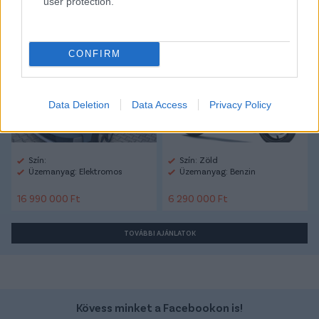
user protection.
Ford Explorer
Kawasaki Z 1100
CONFIRM
Data Deletion
Data Access
Privacy Policy
Szín:
Szín: Zöld
Üzemanyag: Elektromos
Üzemanyag: Benzin
16 990 000 Ft
6 290 000 Ft
TOVÁBBI AJÁNLATOK
Kövess minket a Facebookon is!