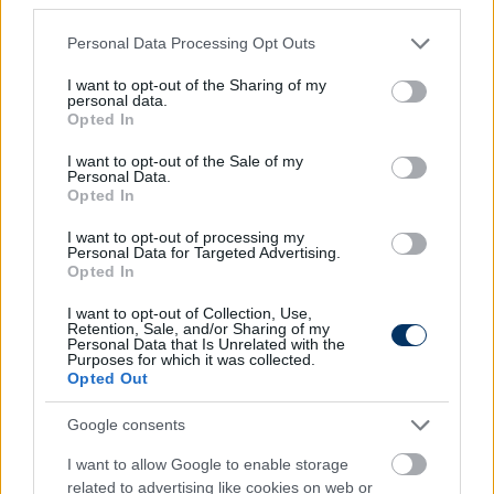
Diósgyőr-szurkoló, aki talán Zsóry-fürdőn se járt
Please note that this website/app uses one or more Google
Personal Data Processing Opt Outs
még, az edzésre kilátogatva is csak egy ismerősével
services and may gather and store information including but
diskurált telefonján a jövőheti munkahelyi
not limited to your visit or usage behaviour. You may click to
I want to opt-out of the Sharing of my
personal data.
beosztásról – és ha már ott volt, miért ne készítene
grant or deny consent to Google and its third-party tags to
Opted In
néhány fotót is"
- írja a portál, amely aztán egy
use your data for below specified purposes in below Google
consent section.
podcast-felvételen meg is szólaltatta a kémnek
I want to opt-out of the Sale of my
Personal Data.
nézett DVTK-drukkert,
Juhász Antalt
.
Opted In
I want to opt-out of processing my
Personal Data for Targeted Advertising.
Opted In
I want to opt-out of Collection, Use,
Retention, Sale, and/or Sharing of my
Personal Data that Is Unrelated with the
Purposes for which it was collected.
Opted Out
Google consents
I want to allow Google to enable storage
related to advertising like cookies on web or