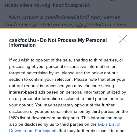
rivális elleni hétvégi kezdőcsapatát.
-
Nem vártam a mezőkövesdiektől, hogy kémet
küldenek a pénteki edzésre, úgy gondoltam, nincs
szükségük ilyen megoldásokra. Nekünk edzőknek
jobban kellene tisztelni egymás munkáját. A
csakfoci.hu -
Do Not Process My Personal
Information
kezdőcsapatot ezért már most elárulom, hogy
könnyebb legyen felkészülni ellenünk: Danilović –
If you wish to opt-out of the sale, sharing to third parties, or
Shestakov, Ndzoumou, Karan, Vági – Tóth Barnabás,
processing of your personal or sensitive information for
Márkvárt – Ternován, Korbély, Tajti – Prosser
–
targeted advertising by us, please use the below opt-out
nyilatkozta Fernando a szűk egy héttel ezelőtti
section to confirm your selection. Please note that after your
sajtótájékoztatóján.
opt-out request is processed you may continue seeing
interest-based ads based on personal information utilized by
Mezőkövesden cáfolták, hogy megfigyelőt küldtek
us or personal information disclosed to third parties prior to
volna a piros-fehérekhez és
az 1910.hu diósgyőri
your opt-out. You may separately opt-out of the further
szurkolói portál cikke
szerint ki is derült, hogy
disclosure of your personal information by third parties on the
semmiféle "kém" nem járt a DVTK-nál.
IAB’s list of downstream participants. This information may
also be disclosed by us to third parties on the
IAB’s List of
"Már szombat este (!) lehetett ugyanis tudni, hogy a
Downstream Participants
that may further disclose it to other
titokzatos kövesdi kém nem más, mint egy egyszerű
third parties.