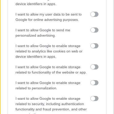
device identifiers in apps.
I want to allow my user data to be sent to
Google for online advertising purposes.
I want to allow Google to send me
personalized advertising.
Itt állíthatod be, hogy a Csakfoci az elsők
között legyen a Google-találatokban
I want to allow Google to enable storage
related to analytics like cookies on web or
device identifiers in apps.
Tetszett a cikk? Megosztanád?
I want to allow Google to enable storage
Link másolása
Email küldés
related to functionality of the website or app.
I want to allow Google to enable storage
CÍMKÉK:
#MAGYAR FOCI
#NB I
#DIÓSGYŐR
#DVTK
related to personalization.
#MEZŐKÖVESD
I want to allow Google to enable storage
related to security, including authentication
functionality and fraud prevention, and other
Autópiac