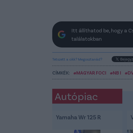
Itt állíthatod be, hogy a 
találatokban
Tetszett a cikk? Megosztanád?
CÍMKÉK:
#MAGYAR FOCI
#NB I
#D
Autópiac
Yamaha Wr 125 R