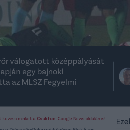
győr válogatott középpályását
lapján egy bajnoki
otta az MLSZ Fegyelmi
rt kövess minket a
Csakfoci
Google News oldalán is!
Eze
ában a Diósgyőr-Paks mérkőzésen Elek Ákos