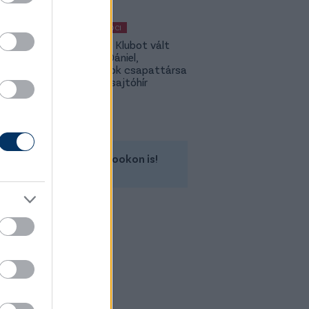
MAGYAR FOCI
Légiósok: Klubot vált
Gazdag Dániel,
világbajnok csapattársa
is lehet - sajtóhír
Kövess minket a Facebookon is!