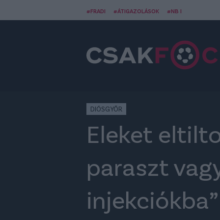
#FRADI
#ÁTIGAZOLÁSOK
#NB I
DIÓSGYŐR
Eleket eltil
paraszt vagy
injekciókba”