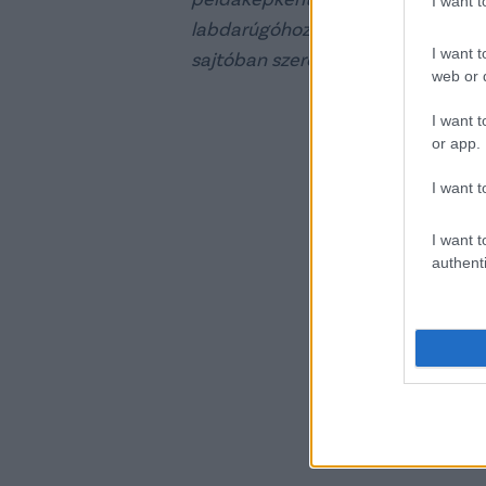
I want 
labdarúgóhoz méltó. Mostantól az
I want t
sajtóban szerepelni.
web or d
Elek és
I want t
or app.
I want t
I want t
authenti