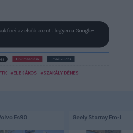
Csakfoci az elsők között legyen a Google-
Link másolása
Email küldés
VTK
#ELEK ÁKOS
#SZAKÁLY DÉNES
Volvo Es90
Geely Starray Em-i