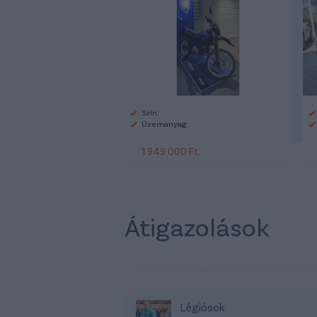
Szín:
Üzemanyag:
1 949 000 Ft
Átigazolások
Légiósok