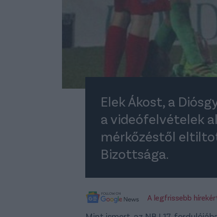
Elek Ákost, a Diós
a videófelvételek a
mérkőzéstől eltilt
Bizottsága.
A legfrissebb híreké
Mint ismert, az NB I 17. fordulój