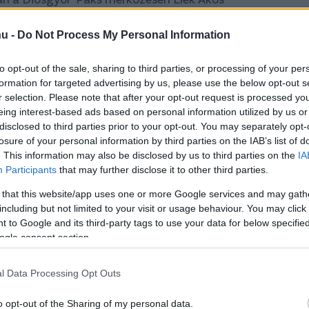
i feljelentette a szövetségnél, a DVTK
hu -
Do Not Process My Personal Information
gymeccses eltiltást.
Az eset után mindkét
u-nak
.
to opt-out of the sale, sharing to third parties, or processing of your per
formation for targeted advertising by us, please use the below opt-out s
etően pedig Elek hosszabban is kitért a közte
r selection. Please note that after your opt-out request is processed y
eing interest-based ads based on personal information utilized by us or
disclosed to third parties prior to your opt-out. You may separately opt-
z tudja, hogy Szakály Dénes feljelentése azért
losure of your personal information by third parties on the IAB’s list of
lisok
– kezdte
Elek Ákos
a csakfoci.hu-nak.
-
. This information may also be disclosed by us to third parties on the
IA
Participants
that may further disclose it to other third parties.
lem is megverik a Gyirmótot. Az ominózus
ddig hatszor volt összevarrva a fejem, ebből
 that this website/app uses one or more Google services and may gath
including but not limited to your visit or usage behaviour. You may click 
tek, mégsem sírtam tele a sajtót és nem
 to Google and its third-party tags to use your data for below specifi
ogle consent section.
 nevét, ezt azonban nem tudja bizonyítani,
l Data Processing Opt Outs
kosan okozott nekem sérülést és azt sem,
tette. Csak annyit mondtam a sajtónak, hogy
o opt-out of the Sharing of my personal data.