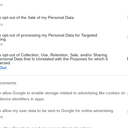
ióban, amikor esélye sem volt a labdát
In
o opt-out of the Sale of my Personal Data.
In
 én napi 6-7 órás rehabilitációkon vettem részt,
to opt-out of processing my Personal Data for Targeted
ing.
be ő valószínűleg belehalt volna. Az Eb-t nem
In
n, hogy beverekedhessem magam a kezdőbe,
o opt-out of Collection, Use, Retention, Sale, and/or Sharing
 egyet tudtam edzeni.
ersonal Data that Is Unrelated with the Purposes for which it
lected.
Out
 polgármesterhez, amikor Szakály bánrévei
 az vagyok, onnan indultam és büszke vagyok
consents
tem.
o allow Google to enable storage related to advertising like cookies on
k és a sajtó mindenféléket irkál róla, én nem
evice identifiers in apps.
lősséget.
o allow my user data to be sent to Google for online advertising
s.
 és kis sráctól bocsánatot kérni, akik
selekedetem nem volt válogatott