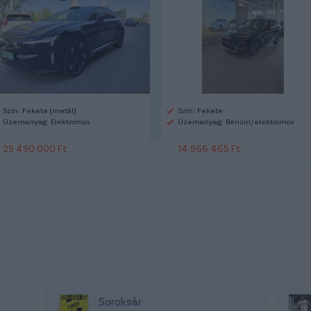
Szín: Fekete (metál)
Szín: Fekete
Üzemanyag: Elektromos
Üzemanyag: Benzin/elektromos
29 490 000 Ft
14 566 465 Ft
Soroksár