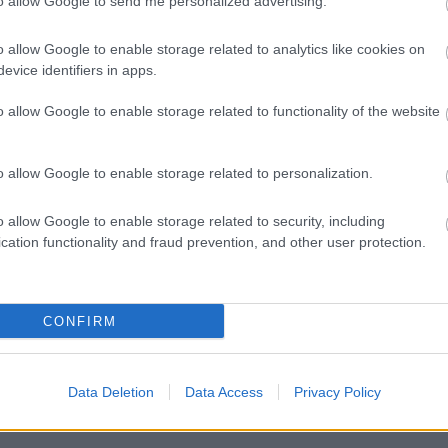
to allow Google to send me personalized advertising.
onban csakis a játékommal szeretnék a
o allow Google to enable storage related to analytics like cookies on
evice identifiers in apps.
 Szakály magánszáma
o allow Google to enable storage related to functionality of the website
o allow Google to enable storage related to personalization.
o allow Google to enable storage related to security, including
cation functionality and fraud prevention, and other user protection.
CONFIRM
Data Deletion
Data Access
Privacy Policy