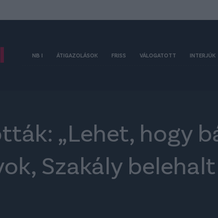
NB I
ÁTIGAZOLÁSOK
FRISS
VÁLOGATOTT
INTERJÚK
tották: „Lehet, hogy b
ok, Szakály belehalt