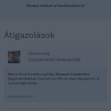
Kövess minket a Facebookon is!
Átigazolások
Olaszország
Costantinót kinevezték
Marco Rossi korábbi segítője,
Giovanni Costantino
(legutóbb Bishkek City) lett az U16-os olasz válogatott új
szövetségi edzője.
2026-08-08 14:54