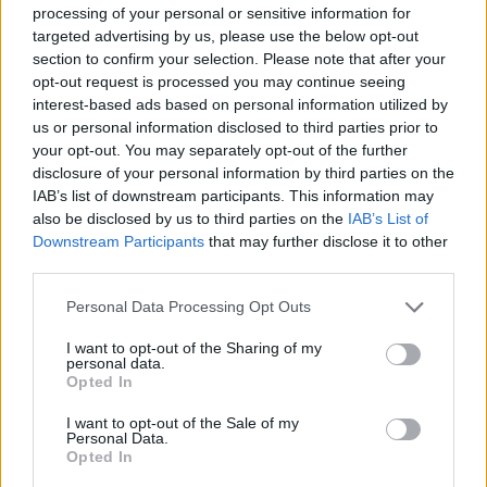
sportigazgatója. -
Olasz és albán állampolgársággal
processing of your personal or sensitive information for
is rendelkezik és már háromszoros albán
targeted advertising by us, please use the below opt-out
válogatottnak mondhatja magát.
section to confirm your selection. Please note that after your
opt-out request is processed you may continue seeing
Leigazolása előtt a teljesítményét nem csak a videó
interest-based ads based on personal information utilized by
elemzések alapján térképeztük fel, hanem sikerült
us or personal information disclosed to third parties prior to
your opt-out. You may separately opt-out of the further
egyéb információkat is begyűjteni róla, hiszen a
disclosure of your personal information by third parties on the
Hajduk Splitben játékostársa volt Mirko Ivanovski és
IAB’s list of downstream participants. This information may
Futács Márkó is.
also be disclosed by us to third parties on the
IAB’s List of
Downstream Participants
that may further disclose it to other
A Finnországban mutatott játékával kapcsolatban
third parties.
pedig Árki Gábor volt a segítségünkre, aki korábban
játszott ott, és a kapcsolatai révén utána tudtunk
Please note that this website/app uses one or more Google
Personal Data Processing Opt Outs
érdeklődni. Mindenki megerősítette azokat az
services and may gather and store information including but
not limited to your visit or usage behaviour. You may click to
I want to opt-out of the Sharing of my
információkat, amik a videók alapján
personal data.
grant or deny consent to Google and its third-party tags to
megfogalmazódtak bennünk is. Mindenképpen
Opted In
use your data for below specified purposes in below Google
erősítés lesz a számunkra
- tette hozzá.
consent section.
I want to opt-out of the Sale of my
Personal Data.
A 187 centiméter magas Memolla korábban a
Opted In
szlovén és a horvát élvonalban, illetve a Serie B-ben