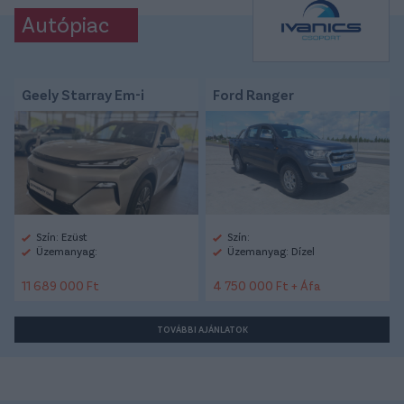
Autópiac
Geely Starray Em-i
Ford Ranger
Szín: Ezüst
Szín:
Üzemanyag:
Üzemanyag: Dízel
11 689 000 Ft
4 750 000 Ft + Áfa
TOVÁBBI AJÁNLATOK