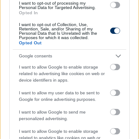
I want to opt-out of processing my
is szerepelt, legutóbb pedig a finn KPV játékosa volt.
Personal Data for Targeted Advertising.
Az itteni bajnokság befejezése után szabaddá vált,
Opted In
és tavasszal már a DVTK mezében lép majd pályára.
I want to opt-out of Collection, Use,
A bekk 3-szoros albán válogatottnak mondhatja
Retention, Sale, and/or Sharing of my
magát, legutóbb 2018 márciusábasn lépett pályára
Personal Data that Is Unrelated with the
Purposes for which it was collected.
címeres mezben, de idén ősszel a Törökország, az
Opted Out
Andorra és a Franciaország elleni találkozók során is
a keret tagja volt.
Google consents
I want to allow Google to enable storage
related to advertising like cookies on web or
device identifiers in apps.
I want to allow my user data to be sent to
Google for online advertising purposes.
I want to allow Google to send me
personalized advertising.
I want to allow Google to enable storage
related to analytics like cookies on web or