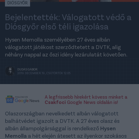
DIÓSGYŐR
Bejelentették: Válogatott védő a
Diósgyőr első téli igazolása
Hysen Memolla személyében 27 éves albán
válogatott játékost szerződtetett a DVTK, alig
néhány nappal az őszi idény lezárulatát követően.
DUDÁS GÁBOR
2019. DECEMBER 19., CSÜTÖRTÖK 12:05
A legfrissebb hírekért kövess minket a
Csakfoci
Google News oldalán is!
Olaszországban nevelkedett albán válogatott
balhátvédet igazolt a DVTK. A 27 éves olasz és
albán állampolgársággal is rendelkező
Hysen
Memolla
a hét elején átesett az ilyenkor szokásos