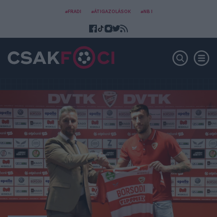
#FRADI
#ÁTIGAZOLÁSOK
#NB I