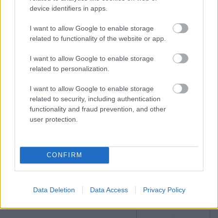
device identifiers in apps.
I want to allow Google to enable storage
related to functionality of the website or app.
I want to allow Google to enable storage
related to personalization.
Itt állíthatod be, hogy a Csakfoci az elsők
I want to allow Google to enable storage
között legyen a Google-találatokban
related to security, including authentication
functionality and fraud prevention, and other
user protection.
Tetszett a cikk? Megosztanád?
Link másolása
Email küldés
CONFIRM
CÍMKÉK:
#MAGYAR FOCI
#NB I
#ÁTIGAZOLÁSOK
#DIÓSGYŐR
#DVTK
#BENCZÉS MIKLÓS
#HYSEN
MEMOLLA
Data Deletion
Data Access
Privacy Policy