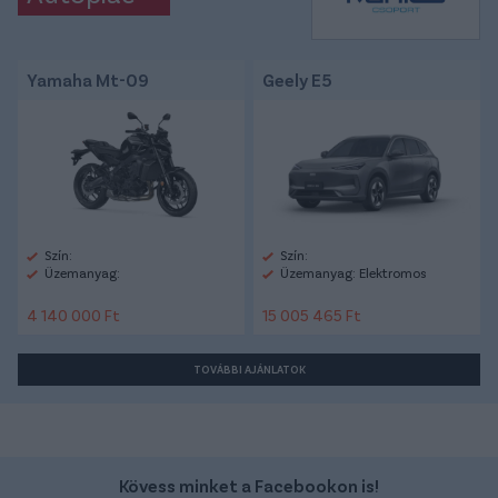
Yamaha Mt-09
Geely E5
Szín:
Szín:
Üzemanyag:
Üzemanyag: Elektromos
4 140 000 Ft
15 005 465 Ft
TOVÁBBI AJÁNLATOK
Kövess minket a Facebookon is!