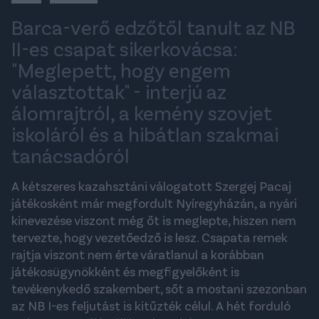
Barca-verő edzőtől tanult az NB
II-es csapat sikerkovácsa:
"Meglepett, hogy engem
választottak" - interjú az
álomrajtról, a kemény szovjet
iskoláról és a hibátlan szakmai
tanácsadóról
A kétszeres kazahsztáni válogatott Szergej Pacaj
játékosként már megfordult Nyíregyházán, a nyári
kinevezése viszont még őt is meglepte, hiszen nem
tervezte, hogy vezetőedző is lesz. Csapata remek
rajtja viszont nem érte váratlanul a korábban
játékosügynökként és megfigyelőként is
tevékenykedő szakembert, sőt a mostani szezonban
az NB I-es feljutást is kitűzték célul. A hét forduló