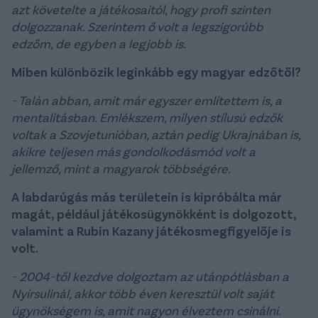
azt követelte a játékosaitól, hogy profi szinten
dolgozzanak. Szerintem ő volt a legszigorúbb
edzőm, de egyben a legjobb is.
Miben különbözik leginkább egy magyar edzőtől?
- Talán abban, amit már egyszer említettem is, a
mentalitásban. Emlékszem, milyen stílusú edzők
voltak a Szovjetunióban, aztán pedig Ukrajnában is,
akikre teljesen más gondolkodásmód volt a
jellemző, mint a magyarok többségére.
A labdarúgás más területein is kipróbálta már
magát, például játékosügynökként is dolgozott,
valamint a Rubin Kazany játékosmegfigyelője is
volt.
- 2004-től kezdve dolgoztam az utánpótlásban a
Nyírsulinál, akkor több éven keresztül volt saját
ügynökségem is, amit nagyon élveztem csinálni.