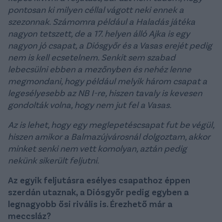
pontosan ki milyen céllal vágott neki ennek a
szezonnak. Számomra például a Haladás játéka
nagyon tetszett, de a 17. helyen álló Ajka is egy
nagyon jó csapat, a Diósgyőr és a Vasas erejét pedig
nem is kell ecsetelnem. Senkit sem szabad
lebecsülni ebben a mezőnyben és nehéz lenne
megmondani, hogy például melyik három csapat a
legesélyesebb az NB I-re, hiszen tavaly is kevesen
gondolták volna, hogy nem jut fel a Vasas.
Az is lehet, hogy egy meglepetéscsapat fut be végül,
hiszen amikor a Balmazújvárosnál dolgoztam, akkor
minket senki nem vett komolyan, aztán pedig
nekünk sikerült feljutni.
Az egyik feljutásra esélyes csapathoz éppen
szerdán utaznak, a Diósgyőr pedig egyben a
legnagyobb ősi rivális is. Érezhető már a
meccsláz?