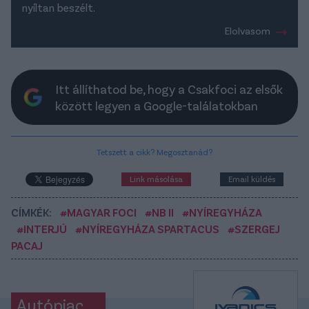
nyíltan beszélt.
Elolvasom
Itt állíthatod be, hogy a Csakfoci az elsők
között legyen a Google-találatokban
Tetszett a cikk? Megosztanád?
Link másolása
Email küldés
CÍMKÉK:
#MAGYAR FOCI
#NB II
#NYÍREGYHÁZA
#INTERJÚ
#NYÍREGYHÁZA SPARTACUS
#SZERGEJ
PACAJ
Autópiac