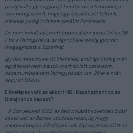
pedig volt egy nagyon jó barátja ott a Szparinál, a
terv pedig az volt, hogy egy éjszakát ott töltünk,
másnap pedig indulunk tovább Fehérvárra.
De nem indultunk, mert éppen akkor jutott fel az NB
I-be a Nyíregyháza, az ügynökünk pedig gyorsan
megegyezett a Szparival,
így hát maradtunk itt Mikhaillal, amit így utólag már
egyáltalán nem bánok, mert itt lett családom,
házam, mindenem Nyíregyházán van, 29 éve már,
hogy itt lakom.
Előrelépés volt az akkori NB I Kazahsztánhoz és
Ukrajnához képest?
- A Szovjetunió 1992-es felbomlását követően óriási
káosz volt az összes utódállamban, úgyhogy
mindenképpen előrelépés volt. Nyíregyháza előtt az
ukrán Zorja Luhanszknál játszottam, ahol a