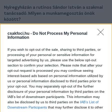
Nyíregyházán a rutinos Sándor István a szakmai
tanácsadó. Milyen a munkamegosztás önök
között?
- Sándor Pista bácsi mellett dolgozni hatalmas
csakfoci.hu -
Do Not Process My Personal
öröm, olyan, mintha elvégeznék egy teljes egyetemi
Information
szakot. Ő már 60 éve van ebben a szakmában,
rengeteget lehet tőle tanulni, szerintem ő nem is
If you wish to opt-out of the sale, sharing to third parties, or
tud hibázni. Nagyon jó vele dolgozni, mindent
processing of your personal or sensitive information for
megbeszélünk, igyekszem minden tanácsát
targeted advertising by us, please use the below opt-out
megfogadni. De nálunk természetesen nemcsak
section to confirm your selection. Please note that after your
Pista bácsi, hanem az egész stáb elmondja a
opt-out request is processed you may continue seeing
interest-based ads based on personal information utilized by
véleményét, nagyon jól tudunk együtt dolgozni.
us or personal information disclosed to third parties prior to
Néha vitatkozunk, de anélkül nem lehet előrejutni.
your opt-out. You may separately opt-out of the further
Pista bácsi folyamatosan kérdezi, hogy mennyire
disclosure of your personal information by third parties on the
vagyok elégedett a kerettel, milyen játékosra lenne
IAB’s list of downstream participants. This information may
szükségem.
also be disclosed by us to third parties on the
IAB’s List of
Downstream Participants
that may further disclose it to other
Az átigazolási szezonban is elmondtam neki