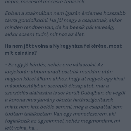
napra, meccsről meccsre tervezek.
Ebben a szakmában nem igazán érdemes hosszabb
távra gondolkodni. Ha jól megy a csapatnak, akkor
minden rendben van, de ha beesik pár vereség,
akkor sosem tudni, mit hoz az élet.
Ha nem jött volna a Nyíregyháza felkérése, most
mit csinálna?
- Ez egy jó kérdés, nehéz erre válaszolni. Az
idejekorán abbamaradt osztrák munkám után
nagyon közel álltam ahhoz, hogy átvegyek egy kínai
másodosztályban szereplő élcsapatot, már a
szerződés aláírására is sor került Dubajban, de végül
a koronavírus-járvány okozta határszigorítások
miatt nem lett belőle semmi, még a csapattal sem
tudtam találkoztam. Van egy menedzserem, aki
foglalkozik az ügyeimmel, nehéz megmondani, mi
lett volna, ha...