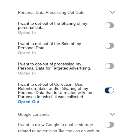
third parties.
részletesen, hogy milyen stílusú labdarúgókra van
Please note that this website/app uses one or more Google
szükségem, ő pedig jobban ismeri tőlem a magyar
Personal Data Processing Opt Outs
services and may gather and store information including but
játékosokat, tudja, ki mire képes, ezért teljesen
not limited to your visit or usage behaviour. You may click to
I want to opt-out of the Sharing of my
megbíztam abban, hogy kikre esett a választása.
personal data.
grant or deny consent to Google and its third-party tags to
Opted In
use your data for below specified purposes in below Google
Révész Bálint tulajdonos egy korábbi interjúban
consent section.
I want to opt-out of the Sale of my
azt mondta nekünk
, az a célja, hogy minél előbb
Personal Data.
feljuttassa a Nyíregyházát az NB I-be. Mikor lehet
Opted In
ennek realitása?
I want to opt-out of processing my
Personal Data for Targeted Advertising.
- Ebben a szezonban. Legalább is nekünk ez a cél,
Opted In
öltözőn belül ezt fogalmaztuk meg egymás között.
I want to opt-out of Collection, Use,
Természetesen nem lesz egyszerű, hiszen rengeteg
Retention, Sale, and/or Sharing of my
új játékos érkezett hozzánk a nyáron, szinte egy
Personal Data that Is Unrelated with the
Purposes for which it was collected.
teljesen új csapatot kellett és kell is még építenünk,
Opted Out
valamint nincs jelenleg hazai pályánk sem,
mondhatni, hogy 38 fordulót játszunk idegenben, de
Google consents
sikerre éhesek vagyunk, meg kell oldani ezeket a
I want to allow Google to enable storage
problémákat. Nekünk nemcsak fel kell jutni az NB I-
related to advertising like cookies on web or