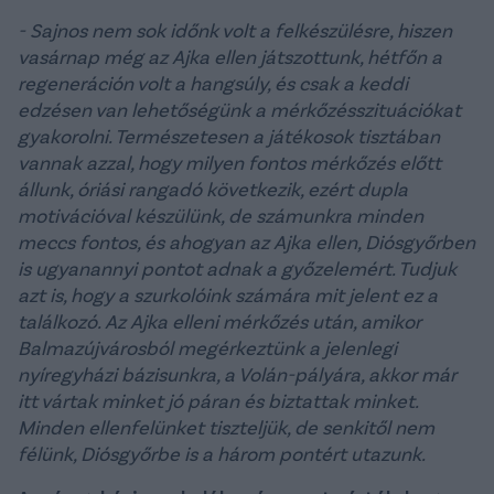
- Sajnos nem sok időnk volt a felkészülésre, hiszen
vasárnap még az Ajka ellen játszottunk, hétfőn a
regeneráción volt a hangsúly, és csak a keddi
edzésen van lehetőségünk a mérkőzésszituációkat
gyakorolni. Természetesen a játékosok tisztában
vannak azzal, hogy milyen fontos mérkőzés előtt
állunk, óriási rangadó következik, ezért dupla
motivációval készülünk, de számunkra minden
meccs fontos, és ahogyan az Ajka ellen, Diósgyőrben
is ugyanannyi pontot adnak a győzelemért. Tudjuk
azt is, hogy a szurkolóink számára mit jelent ez a
találkozó. Az Ajka elleni mérkőzés után, amikor
Balmazújvárosból megérkeztünk a jelenlegi
nyíregyházi bázisunkra, a Volán-pályára, akkor már
itt vártak minket jó páran és biztattak minket.
Minden ellenfelünket tiszteljük, de senkitől nem
félünk, Diósgyőrbe is a három pontért utazunk.