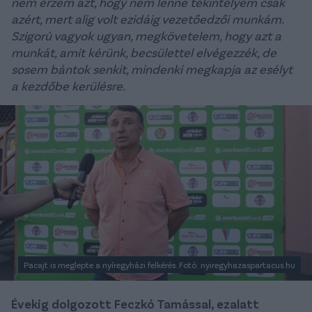
nem érzem azt, hogy nem lenne tekintélyem csak
azért, mert alig volt ezidáig vezetőedzői munkám.
Szigorú vagyok ugyan, megkövetelem, hogy azt a
munkát, amit kérünk, becsülettel elvégezzék, de
sosem bántok senkit, mindenki megkapja az esélyt
a kezdőbe kerülésre.
Pacajt is meglepte a nyíregyházi felkérés. Fotó: nyiregyhazaspartacus.hu
Évekig dolgozott Feczkó Tamással, ezalatt