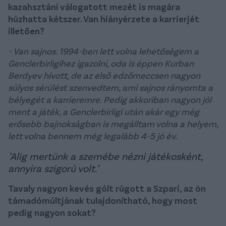
kazahsztáni válogatott mezét is magára
húzhatta kétszer. Van hiányérzete a karrierjét
illetően?
- Van sajnos. 1994-ben lett volna lehetőségem a
Genclerbirligihez igazolni, oda is éppen Kurban
Berdyev hívott, de az első edzőmeccsen nagyon
súlyos sérülést szenvedtem, ami sajnos rányomta a
bélyegét a karrieremre. Pedig akkoriban nagyon jól
ment a játék, a Genclerbirligi után akár egy még
erősebb bajnokságban is megálltam volna a helyem,
lett volna bennem még legalább 4-5 jó év.
"Alig mertünk a szemébe nézni játékosként,
annyira szigorú volt."
Tavaly nagyon kevés gólt rúgott a Szpari, az ön
támadómúltjának tulajdonítható, hogy most
pedig nagyon sokat?