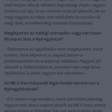
első helyen állunk. Minden bajnokság elején nagyon
fontos a jó rajt, és ez nekünk most jól sikerült. De ez
még nagyon az eleje, sok mérkőzés és munka vár
még ránk, remélhetőleg hasonló folytatással.
Meglepetés az eddigi szereplés, vagy tartósan
élcsapat lesz a Nyíregyháza?
- Számomra ez egyáltalán nem meglepetés, mert
tudom, mire képes ez a csapat, bízom a
játékosaimban és a szakmai stábban. Nagyon jól
sikerült a felkészülésünk, azonban van még hova
fejlődnünk a játék nagyon sok elemében.
Az NB II-ben hányadik legerősebb kerete van a
Nyíregyházának?
- Ezt nehéz megmondani, mert szerintem jelenleg
nagyon sok olyan csapat játszik az NB II-ben, amely
képes kivívni a feljutást, bár azt nem tudom, hogy