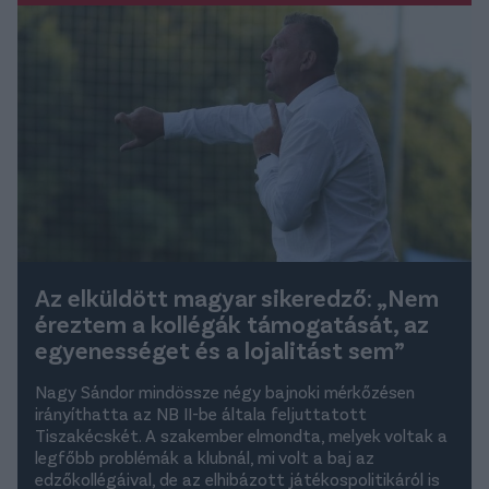
Az elküldött magyar sikeredző: „Nem
éreztem a kollégák támogatását, az
egyenességet és a lojalitást sem”
Nagy Sándor mindössze négy bajnoki mérkőzésen
irányíthatta az NB II-be általa feljuttatott
Tiszakécskét. A szakember elmondta, melyek voltak a
legfőbb problémák a klubnál, mi volt a baj az
edzőkollégáival, de az elhibázott játékospolitikáról is