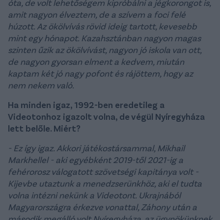
óta, de volt lehetőségem kipróbálni a jégkorongot is,
amit nagyon élveztem, de a szívem a foci felé
húzott. Az ökölvívás rövid ideig tartott, kevesebb
mint egy hónapot. Kazahsztánban nagyon magas
szinten űzik az ökölvívást, nagyon jó iskola van ott,
de nagyon gyorsan elment a kedvem, miután
kaptam két jó nagy pofont és rájöttem, hogy az
nem nekem való.
Ha minden igaz, 1992-ben eredetileg a
Videotonhoz igazolt volna, de végül Nyíregyháza
lett belőle. Miért?
- Ez így igaz. Akkori játékostársammal, Mikhail
Markhellel - aki egyébként 2019-től 2021-ig a
fehérorosz válogatott szövetségi kapitánya volt -
Kijevbe utaztunk a menedzserünkhöz, aki el tudta
volna intézni nekünk a Videotont. Ukrajnából
Magyarországra érkezve vonattal, Záhony után a
második megálló volt Nyíregyháza, az ügynökünknek