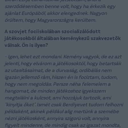
szerződésemben benne volt, hogy ha érkezik egy
ajánlat Európából, akkor elengednek. Nagyon
örültem, hogy Magyarországra kerültem.
A szovjet fociiskolában szocializálódott
játékosokból általában keménykezű szakvezetők
válnak. Ön is ilyen?
- Igen, lehet ezt mondani. Kemény vagyok, de ez azt
jelenti, hogy elvárom a játékosoktól, hogy betartsák
az utasításaimat, de a durvaság, ordibálás nem
igazán jellemző rám, hiszen én is fociztam, tudom,
hogy nem megoldás. Persze néha felemelem a
hangomat, de minden játékoshoz igyekszem
megtalálni a kulcsot, ami hozzájuk tartozik, ami
"kinyitja őket". Ismét csak Berdiyevet tudom felhozni
példaként, akinek például alig mertünk a szemébe
nézni játékosként, annyira szigorú volt, annyira
figyelt mindenre, de mindig csak az igazat mondta,