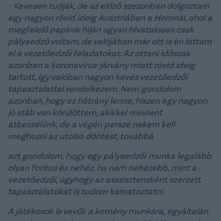
- Kevesen tudják, de az előző szezonban dolgoztam
egy nagyon rövid ideig Ausztriában a Hornnál, ahol a
megfelelő papírok híján ugyan hivatalosan csak
pályaedző voltam, de valójában már ott is én láttam
el a vezetőedzői feladatokat. Az ottani időszak
azonban a koronavírus-járvány miatt rövid ideig
tartott, így valóban nagyon kevés vezetőedzői
tapasztalattal rendelkezem. Nem gondolom
azonban, hogy ez hátrány lenne, hiszen egy nagyon
jó stáb van körülöttem, akikkel mindent
átbeszélünk, de a végén persze nekem kell
meghozni az utolsó döntést, továbbá
azt gondolom, hogy egy pályaedzői munka legalább
olyan fontos és nehéz, ha nem nehezebb, mint a
vezetőedzői, úgyhogy az asszisztensként szerzett
tapasztalatokat is tudom kamatoztatni.
A játékosok is vevők a kemény munkára, egyáltalán