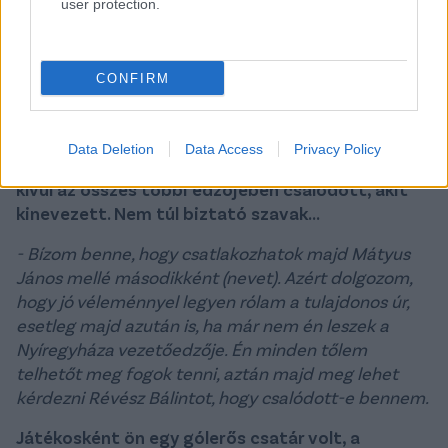
user protection.
CONFIRM
Fotó: nyiregyhazaspartacus.hu
Data Deletion
Data Access
Privacy Policy
Azt is nyilatkozta Révész, hogy Mátyus Jánoson
kívül az összes többi edzőjében csalódott, akit
kinevezett. Nem túl biztató szavak...
- Bízom benne, hogy csatlakozhatok majd Mátyus
János mellé másodikként (nevet). Azért dolgozom,
hogy jó véleménnyel legyen rólam a tulajdonos úr,
esetleg majd azután is, ha már nem én leszek a
Nyíregyháza vezetőedzője. Én minden tőlem
telhetőt meg fogok tenni, aztán majd meg lehet
kérdezni Révész Bálintot, hogy csalódott-e bennem.
Játékosként ön egy gólerős csatár volt, a