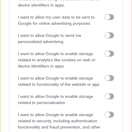
be, hanem ott jól is kell szerepelnünk. Az egy dolog,
device identifiers in apps.
hogy feljut a csapat, de ha utána egyből kiesik,
akkor minek jusson fel? Olyan együttest kell
I want to allow my user data to be sent to
Google for online advertising purposes.
építenünk, amely középcsapatként tud végezni az
NB I-ben a feljutás utáni első évben. Nálam olyan cél
I want to allow Google to send me
nem létezik, hogy "csak a kiesést kerüljük el". Ez a
personalized advertising.
város megérdemel egy stabil NB I-es csapatot.
Sportemberek vagyunk, minden meccset meg
I want to allow Google to enable storage
akarunk nyerni és mindig a maximális cél elérése
related to analytics like cookies on web or
device identifiers in apps.
érdekében dolgozunk. Természetesen nem lehet
mindig nyerni, ezt mindenki tudja, de meg kell tenni
I want to allow Google to enable storage
ezért mindent. Ha ilyen mentalitással fogunk
related to functionality of the website or app.
játszani, akkor biztosan meglesz az eredménye.
I want to allow Google to enable storage
related to personalization.
I want to allow Google to enable storage
related to security, including authentication
functionality and fraud prevention, and other