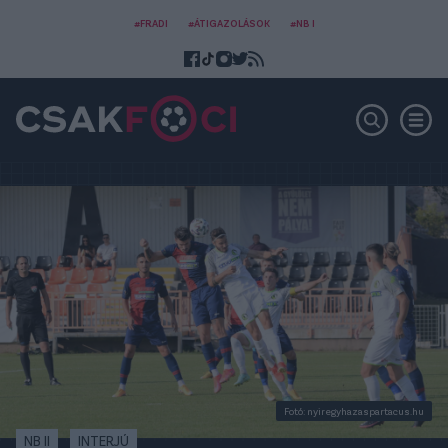
#FRADI
#ÁTIGAZOLÁSOK
#NB I
Fotó: nyiregyhazaspartacus.hu
NB II
INTERJÚ