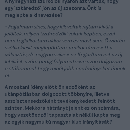
A nyíregyházi szurkolók nyáron azt várták, hogy
egy "sztáredző" jön az új szezonra. Önt is
meglepte a kinevezése?
- Fogalmam sincs, hogy kik voltak rajtam kívül a
jelöltek, milyen "sztáredzők" voltak képben, ezzel
nem foglalkoztam akkor sem és most sem. Őszintén
szólva kicsit meglepődtem, amikor rám esett a
választás, de nagyon szívesen elfogadtam ezt az új
kihívást, azóta pedig folyamatosan azon dolgozom
a stábommal, hogy minél jobb eredményeket érjünk
el.
A mostani idény előtt ön edzőként az
utánpótlásban dolgozott többnyire, illetve
asszisztensedzőként tevékenykedett felnőtt
szinten. Mekkora hátrányt jelent ez ön számára,
hogy vezetőedzői tapasztalat nélkül kapta meg
az egyik nagymúltú magyar klub irányítását?