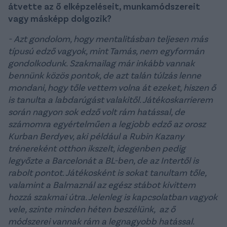
átvette az ő elképzeléseit, munkamódszereit
vagy másképp dolgozik?
- Azt gondolom, hogy mentalitásban teljesen más
típusú edző vagyok, mint Tamás, nem egyformán
gondolkodunk. Szakmailag már inkább vannak
bennünk közös pontok, de azt talán túlzás lenne
mondani, hogy tőle vettem volna át ezeket, hiszen ő
is tanulta a labdarúgást valakitől. Játékoskarrierem
során nagyon sok edző volt rám hatással, de
számomra egyértelműen a legjobb edző az orosz
Kurban Berdyev, aki például a Rubin Kazany
trénereként otthon ikszelt, idegenben pedig
legyőzte a Barcelonát a BL-ben, de az Intertől is
rabolt pontot. Játékosként is sokat tanultam tőle,
valamint a Balmaznál az egész stábot kivittem
hozzá szakmai útra. Jelenleg is kapcsolatban vagyok
vele, szinte minden héten beszélünk, az ő
módszerei vannak rám a legnagyobb hatással.