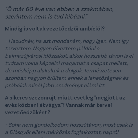
"Ő már 60 éve van ebben a szakmában,
szerintem nem is tud hibázni."
Mindig is voltak vezetőedzői ambíciói?
- Hazudnék, ha azt mondanám, hogy igen. Nem így
terveztem. Nagyon élveztem például a
balmazújvárosi időszakot, akkor hosszabb távon is el
tudtam volna képzelni magamat a csapat mellett,
de másképp alakultak a dolgok. Természetesen
azonban nagyon örültem ennek a lehetőségnek és
próbálok minél jobb eredményt elérni itt.
A sikeres szezonrajt miatt esetleg "megjött az
evés közbeni étvágya"? Vannak már tervei
vezetőedzőként?
- Soha nem gondolkodom hosszútávon, most csak is
a Diósgyőr elleni mérkőzés foglalkoztat, napról