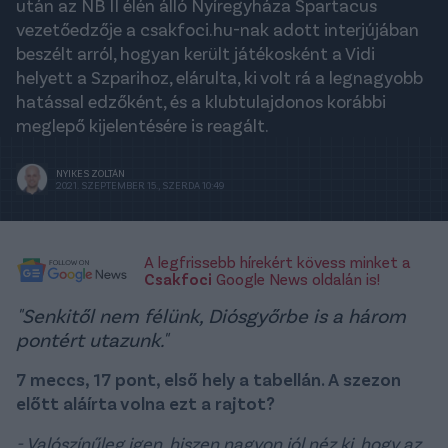
után az NB II élén álló Nyíregyháza Spartacus
vezetőedzője a csakfoci.hu-nak adott interjújában
beszélt arról, hogyan került játékosként a Vidi
helyett a Szparihoz, elárulta, ki volt rá a legnagyobb
hatással edzőként, és a klubtulajdonos korábbi
meglepő kijelentésére is reagált.
NYIKES ZOLTÁN
2021. SZEPTEMBER 15., SZERDA 10:49
A legfrissebb hírekért kövess minket a
Csakfoci
Google News oldalán is!
"Senkitől nem félünk, Diósgyőrbe is a három
pontért utazunk."
7 meccs, 17 pont, első hely a tabellán. A szezon
előtt aláírta volna ezt a rajtot?
- Valószínűleg igen, hiszen nagyon jól néz ki, hogy az