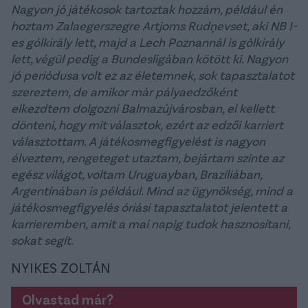
Nagyon jó játékosok tartoztak hozzám, például én
hoztam Zalaegerszegre Artjoms Rudņevset, aki NB I-
es gólkirály lett, majd a Lech Poznannál is gólkirály
lett, végül pedig a Bundesligában kötött ki. Nagyon
jó periódusa volt ez az életemnek, sok tapasztalatot
szereztem, de amikor már pályaedzőként
elkezdtem dolgozni Balmazújvárosban, el kellett
dönteni, hogy mit választok, ezért az edzői karriert
választottam. A játékosmegfigyelést is nagyon
élveztem, rengeteget utaztam, bejártam szinte az
egész világot, voltam Uruguayban, Brazíliában,
Argentínában is például. Mind az ügynökség, mind a
játékosmegfigyelés óriási tapasztalatot jelentett a
karrieremben, amit a mai napig tudok hasznosítani,
sokat segít.
NYIKES ZOLTÁN
Olvastad már?