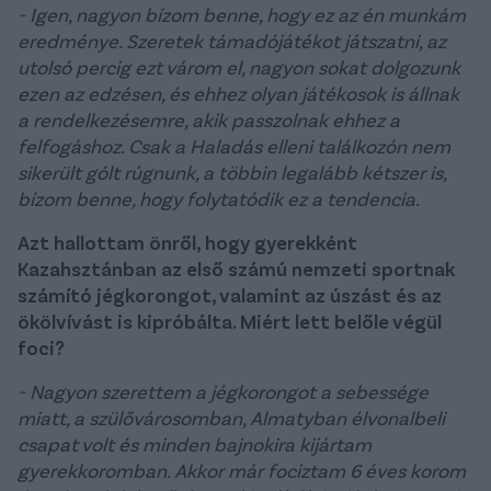
- Igen, nagyon bízom benne, hogy ez az én munkám
eredménye. Szeretek támadójátékot játszatni, az
utolsó percig ezt várom el, nagyon sokat dolgozunk
ezen az edzésen, és ehhez olyan játékosok is állnak
a rendelkezésemre, akik passzolnak ehhez a
felfogáshoz. Csak a Haladás elleni találkozón nem
sikerült gólt rúgnunk, a többin legalább kétszer is,
bízom benne, hogy folytatódik ez a tendencia.
Azt hallottam önről, hogy gyerekként
Kazahsztánban az első számú nemzeti sportnak
számító jégkorongot, valamint az úszást és az
ökölvívást is kipróbálta. Miért lett belőle végül
foci?
- Nagyon szerettem a jégkorongot a sebessége
miatt, a szülővárosomban, Almatyban élvonalbeli
csapat volt és minden bajnokira kijártam
gyerekkoromban. Akkor már fociztam 6 éves korom