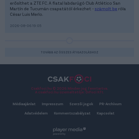
erősíthet a ZTE FC. A fiatal labdarúgó Club Atlético San
Martín de Tucumán csapatától érkezhet -
számolt be
róla
César Luis Merlo.
2026-08-06 19:05
TOVÁBB AZ ÖSSZES ÁTIGAZOLÁSHOZ
Csakfoci.hu © 2026 Minden jog fenntartva.
A csakfoci.hu üzemeltetője: DrFoci Kft.
Médiaajánlat
Impresszum
Szerzői jogok
PR-Archívum
Adatvédelem
Kommentszabályzat
Kapcsolat
powered by