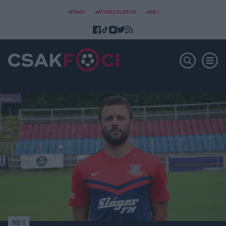
#FRADI
#ÁTIGAZOLÁSOK
#NB I
NB II