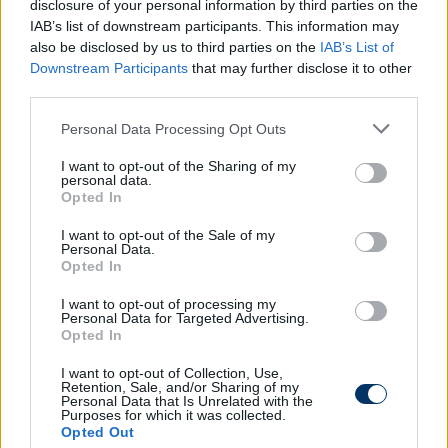
disclosure of your personal information by third parties on the
A 26 éves támadót a pénzbírságon kívül a vezetéstől
IAB’s list of downstream participants. This information may
hosszabb időre eltiltották.
also be disclosed by us to third parties on the
IAB’s List of
Downstream Participants
that may further disclose it to other
third parties.
Hibát követtem el, felelőtlenül cselekedtem,
megbántam a tettemet, és tanultam a
Please note that this website/app uses one or more Google
Personal Data Processing Opt Outs
services and may gather and store information including but
történtekből. A jövőben csak a pályán elért
not limited to your visit or usage behaviour. You may click to
I want to opt-out of the Sharing of my
teljesítményemmel szeretném felhívni
personal data.
grant or deny consent to Google and its third-party tags to
magamra a figyelmet, hiszen még komoly
Opted In
use your data for below specified purposes in below Google
terveim, céljaim vannak a
consent section.
I want to opt-out of the Sale of my
labdarúgásban. Örvendetes módon a
Personal Data.
Opted In
történtek nem befolyásolták a pályán
nyújtott teljesítményemet, ugyanis gólokkal
I want to opt-out of processing my
Personal Data for Targeted Advertising.
és gólpasszokkal járultam hozzá jelenlegi
Opted In
csapatom jó szerepléséhez.
I want to opt-out of Collection, Use,
Retention, Sale, and/or Sharing of my
Personal Data that Is Unrelated with the
– nyilatkozta a
Blikknek
Balajti.
Purposes for which it was collected.
Opted Out