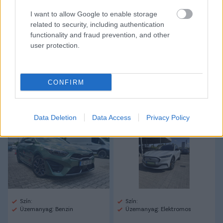
I want to allow Google to enable storage
Link másolása
Email küldés
related to security, including authentication
functionality and fraud prevention, and other
CÍMKÉK:
#NB II
#VÁC
#BALAJTI ÁDÁM
user protection.
Autópiac
CONFIRM
Data Deletion
Data Access
Privacy Policy
Kia Cee'd
Ford Mustang Mach-e
Szín:
Szín:
Üzemanyag: Benzin
Üzemanyag: Elektromos