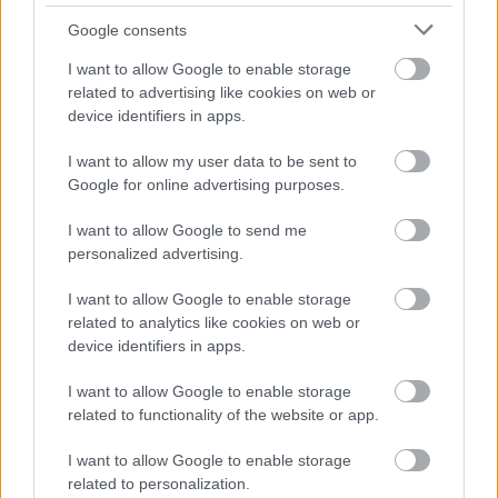
Az ítélet nem jogerős, mert az ügyészség és a
Google consents
focista jogi képviseletét ellátó ügyvéd, Lichy József
is fellebbezett. Védence senkiben nem tett kárt, azt
I want to allow Google to enable storage
pedig nagyon megbánta, hogy ittas állapotban ült a
related to advertising like cookies on web or
volán mögé – mondta a jogász.
device identifiers in apps.
A csatár eddig 8 gólos a szezonban, a Vác három
I want to allow my user data to be sent to
ponttal van lemaradva a harmadik helyen álló
Google for online advertising purposes.
Békéscsaba mögött.
I want to allow Google to send me
Balajti Ádám öccse, a korábban szintén futballozott
personalized advertising.
Bálint 2013-ban szenvedett olyan súlyos balesetet,
I want to allow Google to enable storage
hogy életét vesztette.
related to analytics like cookies on web or
device identifiers in apps.
Itt állíthatod be, hogy a Csakfoci az elsők
I want to allow Google to enable storage
között legyen a Google-találatokban
related to functionality of the website or app.
I want to allow Google to enable storage
related to personalization.
Tetszett a cikk? Megosztanád?