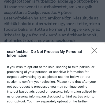
válogatottban is futballozó labdarúgó októberben
ittasan szenvedett autóbalesetet, amikor egyik
csapattársa Opeljét vezette. A páros
Besenyőteleken haladt, amikor előzni készült, de az
előttük haladó autós szintén ugyanezt tette, mire a
focista balra rántotta a kormányt, hogy elkerülje az
ütközést, így a focisták autója az árokban landolt,
ahol nekiütközött egy betonoszlopnak.
A balesetben szerencsére senki nem sérült meg,
csakfoci.hu -
Do Not Process My Personal
azonban a kiérkező rendőr megszondáztatta az NB
Information
II-es csatárt – a műszer elszíneződött – ezért
vérvizsgálatra vitték. A vizsgálaton kiderült, jelentős
If you wish to opt-out of the sale, sharing to third parties, or
mennyiségű, 3 liter sörnek megfelelő alkoholt
processing of your personal or sensitive information for
targeted advertising by us, please use the below opt-out
fogyasztott, mielőtt volán mögé ült és vezetett.
section to confirm your selection. Please note that after your
Balajti
kínos ügye a bíróságon folytatódott, a
opt-out request is processed you may continue seeing
interest-based ads based on personal information utilized by
csatárt és társát is megbüntették 700, illetve 300
us or personal information disclosed to third parties prior to
ezer forintra, utóbbit azért szankcionálták, mert
your opt-out. You may separately opt-out of the further
átengedte a vezetést egy láthatóan ittas embernek.