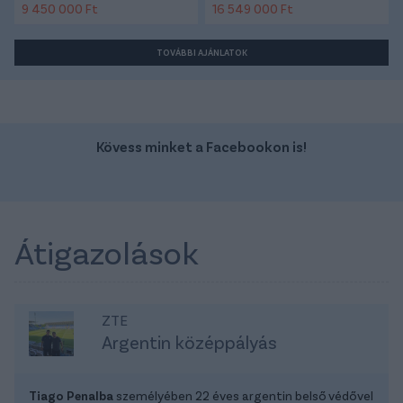
9 450 000 Ft
16 549 000 Ft
TOVÁBBI AJÁNLATOK
Kövess minket a Facebookon is!
Átigazolások
ZTE
Argentin középpályás
Tiago Penalba
személyében 22 éves argentin belső védővel