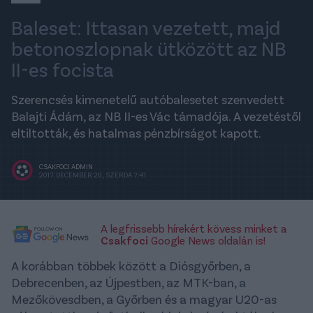
Baleset: Ittasan vezetett, majd
betonoszlopnak ütközött az NB
II-es focista
Szerencsés kimenetelű autóbalesetet szenvedett
Balajti Ádám, az NB II-es Vác támadója. A vezetéstől
eltiltották, és hatalmas pénzbírságot kapott.
CSAKFOCI ADMIN
2017. DECEMBER 20., SZERDA 7:41
A legfrissebb hírekért kövess minket a
Csakfoci
Google News oldalán is!
A korábban többek között a Diósgyőrben, a
Debrecenben, az Újpestben, az MTK-ban, a
Mezőkövesdben, a Győrben és a magyar U20-as