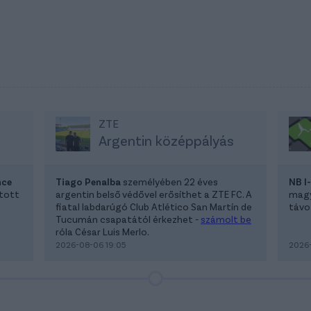
ZTE
Argentin középpályás
nce
Tiago Penalba
személyében 22 éves
NB I
atott
argentin belső védővel erősíthet a ZTE FC. A
magya
fiatal labdarúgó Club Atlético San Martín de
távoz
Tucumán csapatától érkezhet -
számolt be
róla César Luis Merlo.
2026-08-06 19:05
2026-