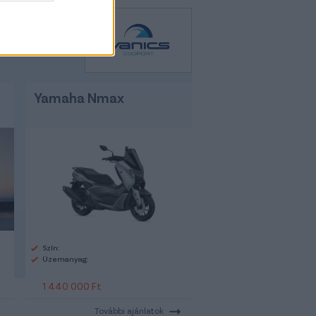
Yamaha Nmax
Szín:
Üzemanyag:
1 440 000 Ft
További ajánlatok