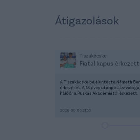
Átigazolások
Tiszakécske
Fiatal kapus érkezett
A Tiszakécske bejelentette
Németh Be
érkezését. A 18 éves utánpótlás-válog
hálóőr a Puskás Akadémiától érkezett.
2026-08-06 21:53