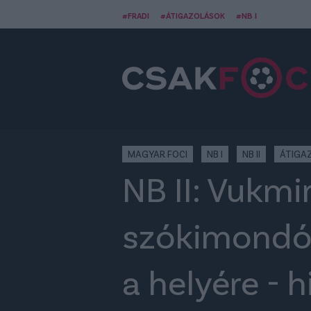
#FRADI
#ÁTIGAZOLÁSOK
#NB I
MAGYAR FOCI
NB I
NB II
ÁTIGA
NB II: Vukmi
szókimondó 
a helyére - 