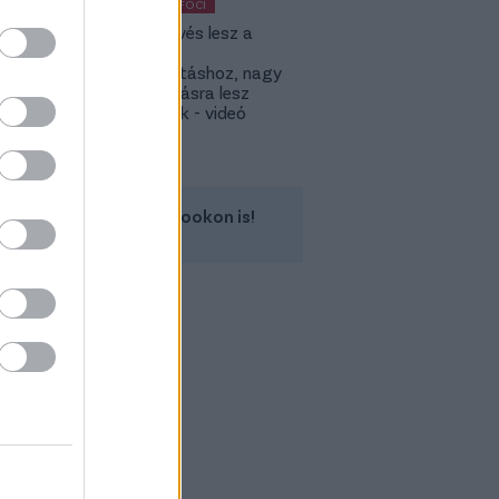
KÜLFÖLDI FOCI
KL: Ez kevés lesz a
Lokitól a
továbbjutáshoz, nagy
feltámadásra lesz
szükségük - videó
Kövess minket a Facebookon is!