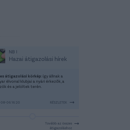
NB I
Hazai átigazolási hírek
-es átigazolási körkép
: így állnak a
r élvonal klubjai a nyári érkezők, a
ók és a jelöltek terén.
08-06 16:20
RÉSZLETEK
Tovább az összes
átigazoláshoz