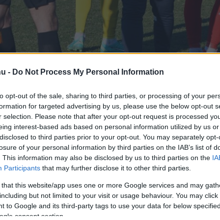
hu -
Do Not Process My Personal Information
to opt-out of the sale, sharing to third parties, or processing of your per
zott a Siófok vezetőedzői
formation for targeted advertising by us, please use the below opt-out s
a legutóbb Ajkán dolgozó
r selection. Please note that after your opt-out request is processed y
eing interest-based ads based on personal information utilized by us or
disclosed to third parties prior to your opt-out. You may separately opt-
losure of your personal information by third parties on the IAB’s list of
. This information may also be disclosed by us to third parties on the
IA
Participants
that may further disclose it to other third parties.
rt kövess minket a
Csakfoci
Google News oldalán is!
Eze
 that this website/app uses one or more Google services and may gath
including but not limited to your visit or usage behaviour. You may click 
t jelentő 16. helyen áll a Siófok, a klub pedig a
 to Google and its third-party tags to use your data for below specifi
l szerződést bontott
Dragan Vukmir
ogle consent section.