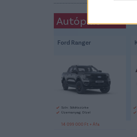
Autópiac
Ford Ranger
Szín: Sötétszürke
Üzemanyag: Dízel
14 099 000 Ft + Áfa