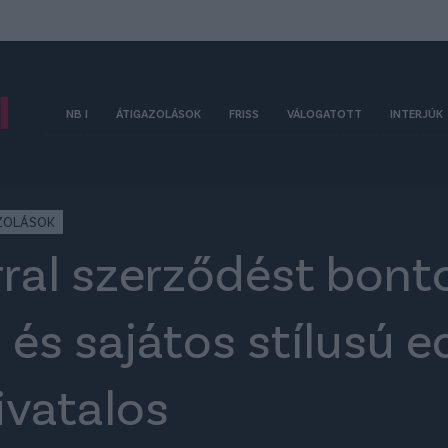
NB I
ÁTIGAZOLÁSOK
FRISS
VÁLOGATOTT
INTERJÚK
ZOLÁSOK
rral szerződést bont
és sajátos stílusú e
hivatalos