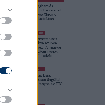
Jude Bellingham és
Budapest is főszerepet
kap a Topps Chrome
UCC kollekciójában
KÜLFÖLDI FOCI
A DVSC trénere nincs
hozzászokva az ilyen
meccsekhez: "A magyar
bajnokságban ilyenek
nincsenek" - edzői
értékelés
KÜLFÖLDI FOCI
Konferencia Liga:
Balszerencsés öngóllal
került hátrányba az ETO
- videó