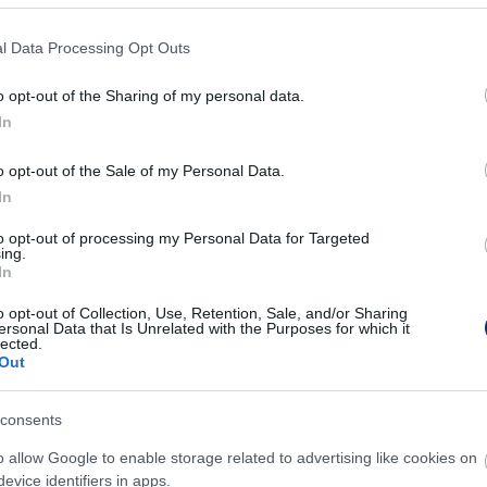
ubhonlap.
l Data Processing Opt Outs
lóra Jeney Gyulát bízta meg a vezetőedzői
a vezetőedzője volt utoljára, aki a
o opt-out of the Sharing of my personal data.
In
emig vezette a zöld-fehér alakulatot.
o opt-out of the Sale of my Personal Data.
n két szókimondó interjút is adott a
In
nyilatkozatairól és a sajátos edzői stílusáról
 furcsa távozására is őszintén reagált
.
to opt-out of processing my Personal Data for Targeted
ing.
In
szakember ma bemutatásra került a
 stábnak, és a jelenlegi helyzet ellenére
o opt-out of Collection, Use, Retention, Sale, and/or Sharing
ersonal Data that Is Unrelated with the Purposes for which it
ekre. A siófoki csapat keddre pihenőnapot
lected.
Out
eszi kezdetét. A Siófok hátránya jelenleg hét
4. pozícióhoz képest.
consents
o allow Google to enable storage related to advertising like cookies on
 I: "Senkinek nem engedem, hogy
evice identifiers in apps.