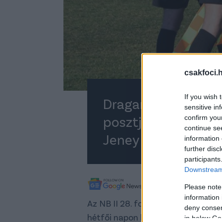
csakfoci.
If you wish 
Dragan Vukmir távo
sensitive in
posztjáról, utódja 
confirm you
continue se
Jeney Gyula lett.
information 
further disc
participants
Downstream 
A legfrissebb híreké
Please note
information 
Az NB II 28. fordulója után a kiesés
deny consent
hétfői napon közös megegyezésse
in below Go