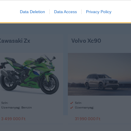
Data Deletion
Data Access
Privacy Policy
Kawasaki Zx
Volvo Xc90
Szín:
Szín:
Üzemanyag: Benzin
Üzemanyag:
3 499 000 Ft
31 990 000 Ft