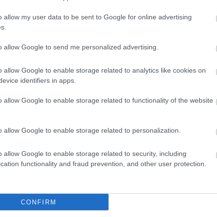
zudjon rólam" - az Instagramon
nt neki klubjának a keretből
o allow my user data to be sent to Google for online advertising
s.
került légiós
to allow Google to send me personalized advertising.
n Milanovic vezetőedző szerint sérült Christian
is. A mezőkövesdi játékos szerint viszont semmi
.
o allow Google to enable storage related to analytics like cookies on
evice identifiers in apps.
Elolvasom
o allow Google to enable storage related to functionality of the website
Csakfoci az elsők között legyen a Google-
o allow Google to enable storage related to personalization.
o allow Google to enable storage related to security, including
cation functionality and fraud prevention, and other user protection.
Link másolása
Email küldés
OLÁSOK
#NB II
#HAZAI ÁTIGAZOLÁSI HÍREK
CONFIRM
VUKMIR
#JENEY GYULA