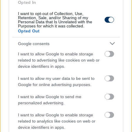
Opted In
Itt állíthatod be, hogy a Csakfoci az elsők
I want to opt-out of Collection, Use,
Retention, Sale, and/or Sharing of my
között legyen a Google-találatokban
Personal Data that Is Unrelated with the
Purposes for which it was collected.
Opted Out
Tetszett a cikk? Megosztanád?
Google consents
Link másolása
Email küldés
I want to allow Google to enable storage
related to advertising like cookies on web or
CÍMKÉK:
#MAGYAR FOCI
#NB I
#ÁTIGAZOLÁSOK
#NB
device identifiers in apps.
II
#VASAS
#MEZŐKÖVESD
#BERECZ ZSOMBOR
I want to allow my user data to be sent to
Google for online advertising purposes.
Autópiac
I want to allow Google to send me
personalized advertising.
I want to allow Google to enable storage
Ford Capri
Ford Capri
related to analytics like cookies on web or
device identifiers in apps.