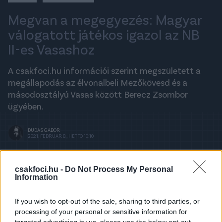
Megvan a megegyezés: Magyar
válogatott játékos igazol az NB
II-es Vasashoz
A csakfoci.hu információi szerint megszületett a
megállapodás az élvonalbeli Mezőkövesd és a
másodosztályú Vasas között Berecz Zsombor
ügyében.
DUDÁS GÁBOR
2021. FEBRUÁR 8., HÉTFŐ 10:10
csakfoci.hu -
Do Not Process My Personal
A legfrissebb hírekért kövess minket a
Information
Csakfoci
Google News oldalán is!
Honlapunk két héttel ezelőtt,
elsőként számolt be
If you wish to opt-out of the sale, sharing to third parties, or
arról, hogy
Berecz Zsombort
szeretné
processing of your personal or sensitive information for