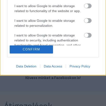
I want to allow Google to enable storage
related to functionality of the website or app.
I want to allow Google to enable storage
related to personalization.
Szín: Bordó
Szín:
Üzemanyag: Elektromos
Üzemanyag: Elektromos
I want to allow Google to enable storage
related to security, including authentication
15 290 000 Ft
12 980 000 Ft
functionality and fraud prevention, and other
CONFIRM
user protection.
TOVÁBBI AJÁNLATOK
Data Deletion
Data Access
Privacy Policy
Kövess minket a Facebookon is!
Átigazolások