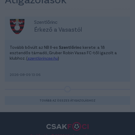
Szentlőrinc
Érkező a Vasastól
Tovább bővült az NB II-es
Szentlőrinc
kerete: a 18
esztendős támadó, Gruber Robin Vasas FC-től igazolt a
klubhoz. (
szentlorincse.hu
)
2026-08-09 13:06
TOVÁBB AZ ÖSSZES ÁTIGAZOLÁSHOZ