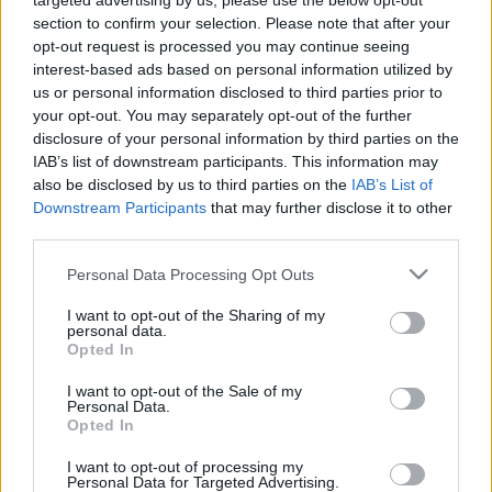
targeted advertising by us, please use the below opt-out
visszaigazolni a Vasas, amelynek azonban mélyen a
section to confirm your selection. Please note that after your
zsebébe kell nyúlnia, ha szerződtetni kívánja a
opt-out request is processed you may continue seeing
válogatott középpályást.
Pár nappal később
interest-based ads based on personal information utilized by
megerősítést nyert információnk
, az egyeztetések
us or personal information disclosed to third parties prior to
zajlottak, és a csakfoci.hu úgy tudja, hogy a
your opt-out. You may separately opt-out of the further
tárgyalások most a végükhöz értek.
disclosure of your personal information by third parties on the
IAB’s list of downstream participants. This information may
A két klub megegyezett egymással a vételárban,
also be disclosed by us to third parties on the
IAB’s List of
több mint 150 millió forintot fizetnek az
Downstream Participants
that may further disclose it to other
angyalföldiek régi-új játékosukért.
third parties.
Please note that this website/app uses one or more Google
A 25 éves Berecz Vasas-nevelés, 2018-ban, a kiesés
Personal Data Processing Opt Outs
services and may gather and store information including but
után hagyta el az angyalföldi csapatot és igazolt
not limited to your visit or usage behaviour. You may click to
I want to opt-out of the Sharing of my
Fehérvárra. 2019-től erősíti a Mezőkövesdet, ahol
personal data.
grant or deny consent to Google and its third-party tags to
Opted In
alapembernek számít. Összesen 141 NB I-es
use your data for below specified purposes in below Google
mérkőzésen lépett pályára, melyeken 17 gólt
consent section.
I want to opt-out of the Sale of my
szerzett. 2016-ban, Bernd Storck kapitánykodása
Personal Data.
Opted In
idején pályára lépett a középpályás a válogatottban
is a svédek elleni barátságos mérkőzésen.
I want to opt-out of processing my
Personal Data for Targeted Advertising.