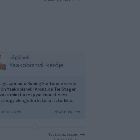
Légiósok
Yaakobishvili kérője
 Liga újonca, a Racing Santander venné
sön
Yaakobishvili Áront
, de Ter Stegen
zása miatt a magyar kapust nem
s, hogy elengedi a katalán sztárklub.
08-06 10:55
RÉSZLETEK
Tovább az összes
átigazoláshoz