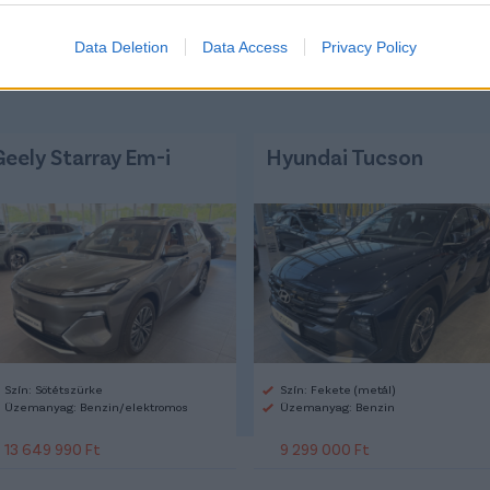
Data Deletion
Data Access
Privacy Policy
Geely Starray Em-i
Hyundai Tucson
Szín: Sötétszürke
Szín: Fekete (metál)
Üzemanyag: Benzin/elektromos
Üzemanyag: Benzin
13 649 990 Ft
9 299 000 Ft