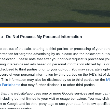
sz játékossal megkezdte
hu -
Do Not Process My Personal Information
pos felkészülését a július
to opt-out of the sale, sharing to third parties, or processing of your per
I-es bajnokságra.
formation for targeted advertising by us, please use the below opt-out s
r selection. Please note that after your opt-out request is processed y
eing interest-based ads based on personal information utilized by us or
disclosed to third parties prior to your opt-out. You may separately opt-
losure of your personal information by third parties on the IAB’s list of
rt kövess minket a
Csakfoci
Google News oldalán is!
Eze
. This information may also be disclosed by us to third parties on the
IA
 edzőpáros vezényletével végezte a csapat –
Participants
that may further disclose it to other third parties.
l a fullasztó hőségben, Vida Máté, Vaskó Tamás,
 that this website/app uses one or more Google services and may gath
gi Tamás, Laczkó Zsolt, Ádám Martin, Király
including but not limited to your visit or usage behaviour. You may click 
 to Google and its third-party tags to use your data for below specifi
r Máté, Gergye Dániel, Lubos Kamenár és
ogle consent section.