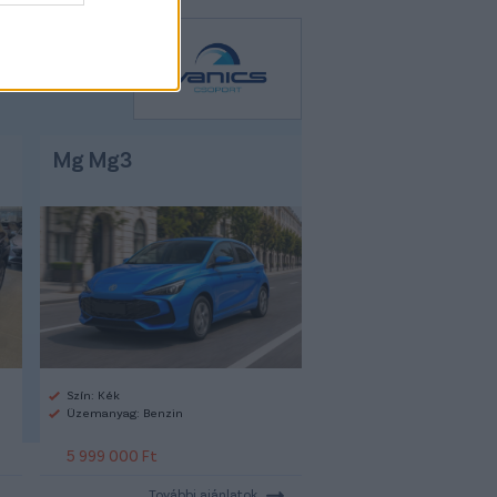
Mg Mg3
Szín: Kék
Üzemanyag: Benzin
5 999 000 Ft
További ajánlatok