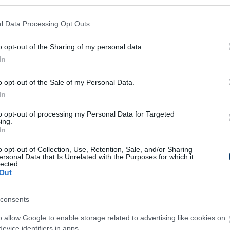
en.
l Data Processing Opt Outs
 rótta a köröket a társaival. Kire Ristevski,
James Manjrekar és a pályafutását a német
o opt-out of the Sharing of my personal data.
Burmeister már nem jelent meg az első
In
ba igazolt Berecz Zsombor sem. Megjelent, de
o opt-out of the Sale of my Personal Data.
 akinek lejárt a szerződése és máshol folytatja
In
to opt-out of processing my Personal Data for Targeted
ilitációs gyakorlatokat végeztek.
ing.
In
térdműtétje után lábadozó csapatkapitányunk,
o opt-out of Collection, Use, Retention, Sale, and/or Sharing
s után gyógyuló Szivacski Donát, valamint a
ersonal Data that Is Unrelated with the Purposes for which it
lected.
angya Szilveszter.
Out
zte a gyakorlatokat három utánpótláskorú
consents
o allow Google to enable storage related to advertising like cookies on
evice identifiers in apps.