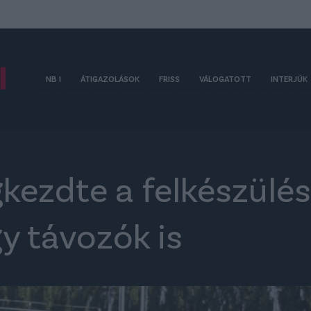
NB I
ÁTIGAZOLÁSOK
FRISS
VÁLOGATOTT
INTERJÚK
ezdte a felkészülést
y távozók is