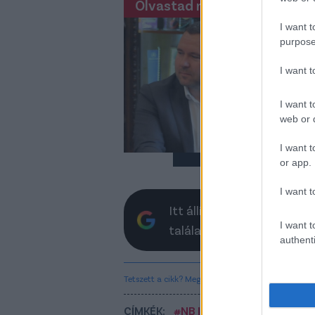
Olvastad már?
Do
I want t
kl
purpose
Jún
I want 
FC 
klu
I want t
web or d
I want t
or app.
I want t
Itt állíthatod be, hogy a 
I want t
találatokban
authenti
Tetszett a cikk? Megosztanád?
CÍMKÉK:
#NB II
#VASAS