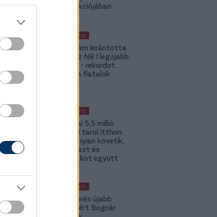
UCC kollekciójában
MAGYAR FOCI
Szalai Ádám lerántotta
a leplet az NB I legújabb
számairól - rekordot
döntött a fiatalok
játékideje
MAGYAR FOCI
Szoboszlai 5,5 millió
követővel tarol itthon:
2-szer annyian követik,
mint Kerkezt és
Dzsudzsákot együtt
MAGYAR FOCI
A Fradi-verés újabb
kispadot ért Bognár
Györgynek