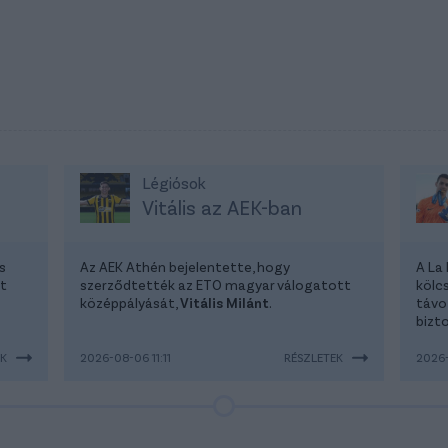
Légiósok
Vitális az AEK-ban
s
Az AEK Athén bejelentette, hogy
A La
at
szerződtették az ETO magyar válogatott
kölc
középpályását,
Vitális Milánt
.
távo
bizto
EK
2026-08-06 11:11
RÉSZLETEK
2026-