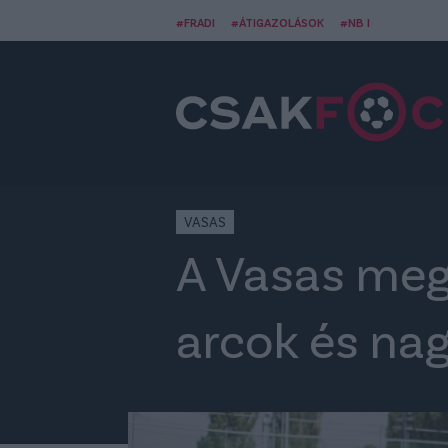
#FRADI
#ÁTIGAZOLÁSOK
#NB I
VASAS
A Vasas megk
arcok és nag