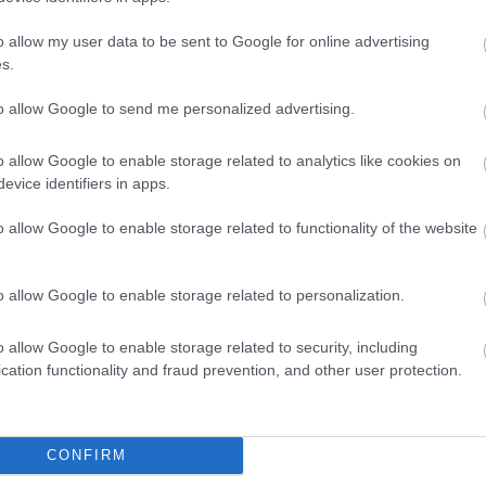
monyai László lett a Vasas FC
o allow my user data to be sent to Google for online advertising
ubigazgatója
s.
ius 21-től Domonyai Lászlót nevezték ki a Vasas
to allow Google to send me personalized advertising.
klubigazgatójának - jelentette be az angyalföldi
b csütörtökön.
o allow Google to enable storage related to analytics like cookies on
evice identifiers in apps.
o allow Google to enable storage related to functionality of the website
Elolvasom
o allow Google to enable storage related to personalization.
Csakfoci az elsők között legyen a Google-
o allow Google to enable storage related to security, including
cation functionality and fraud prevention, and other user protection.
Link másolása
Email küldés
CONFIRM