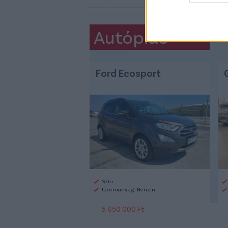
Autópiac
Ford Ecosport
Szín:
Üzemanyag: Benzin
5 650 000 Ft