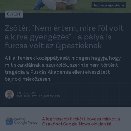
Fotó: www.ujpestfc.hu
ÚJPEST
Zsótér: "Nem értem, mire föl volt
a k.rva gyengézés" – a pálya is
furcsa volt az újpestieknek
A lila-fehérek középpályását hidegen hagyja, hogy
mit skandálnak a szurkolók, szerinte nem történt
tragédia a Puskás Akadémia elleni elveszített
bajnoki mérkőzésen.
NYIKES ZOLTÁN
2019. AUGUSZTUS 5., HÉTFŐ 13:25
A legfrissebb hírekért kövess minket a
Csakfoci
Google News oldalán is!