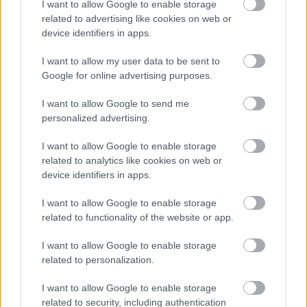
I want to allow Google to enable storage
TOVÁBB AZ ÖSSZES ÁTIGAZOLÁSHOZ
related to advertising like cookies on web or
device identifiers in apps.
I want to allow my user data to be sent to
Google for online advertising purposes.
Csakfoci.hu © 2026 Minden jog fenntartva.
A csakfoci.hu üzemeltetője: DrFoci Kft.
I want to allow Google to send me
personalized advertising.
Médiaajánlat
Impresszum
Szerzői jogok
PR-Archívum
I want to allow Google to enable storage
Adatvédelem
Kommentszabályzat
Kapcsolat
related to analytics like cookies on web or
device identifiers in apps.
powered by
I want to allow Google to enable storage
related to functionality of the website or app.
I want to allow Google to enable storage
related to personalization.
I want to allow Google to enable storage
related to security, including authentication