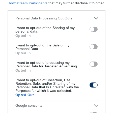
Downstream Participants
that may further disclose it to other
third parties.
csakfoci.hu
Please note that this website/app uses one or more Google
Personal Data Processing Opt Outs
services and may gather and store information including but
not limited to your visit or usage behaviour. You may click to
I want to opt-out of the Sharing of my
Átigazolások
personal data.
grant or deny consent to Google and its third-party tags to
Opted In
use your data for below specified purposes in below Google
consent section.
I want to opt-out of the Sale of my
Personal Data.
Tiszakécske
Opted In
Fiatal kapus érkezett
I want to opt-out of processing my
Personal Data for Targeted Advertising.
Opted In
A Tiszakécske bejelentette
Németh Bence
érkezését. A 18
éves utánpótlás-válogatott hálóőr a Puskás Akadémiától
I want to opt-out of Collection, Use,
érkezett.
Retention, Sale, and/or Sharing of my
Personal Data that Is Unrelated with the
Purposes for which it was collected.
Opted Out
2026-08-06 21:53
Google consents