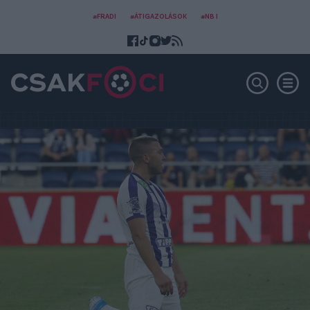
#FRADI
#ÁTIGAZOLÁSOK
#NB I