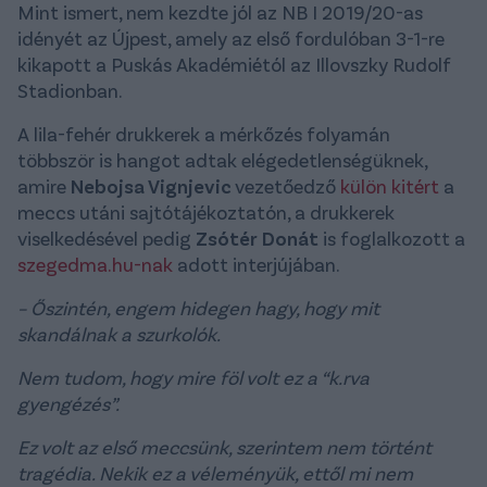
Mint ismert, nem kezdte jól az NB I 2019/20-as
idényét az Újpest, amely az első fordulóban 3-1-re
kikapott a Puskás Akadémiétól az Illovszky Rudolf
Stadionban.
A lila-fehér drukkerek a mérkőzés folyamán
többször is hangot adtak elégedetlenségüknek,
amire
Nebojsa Vignjevic
vezetőedző
külön kitért
a
meccs utáni sajtótájékoztatón, a drukkerek
viselkedésével pedig
Zsótér Donát
is foglalkozott a
szegedma.hu-nak
adott interjújában.
– Őszintén, engem hidegen hagy, hogy mit
skandálnak a szurkolók.
Nem tudom, hogy mire föl volt ez a “k.rva
gyengézés”.
Ez volt az első meccsünk, szerintem nem történt
tragédia. Nekik ez a véleményük, ettől mi nem