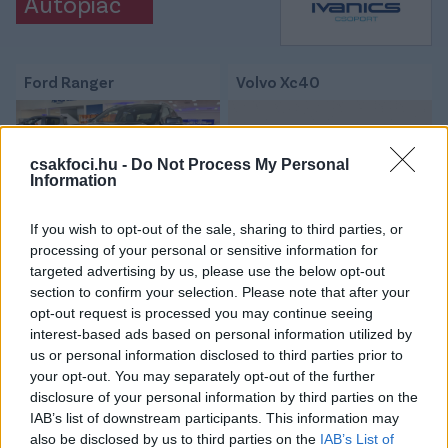
Autópiac
Ford Ranger
Volvo Xc40
csakfoci.hu -
Do Not Process My Personal
Information
If you wish to opt-out of the sale, sharing to third parties, or
Szín:
Szín:
processing of your personal or sensitive information for
Üzemanyag: Dízel
Üzemanyag: Benzin
targeted advertising by us, please use the below opt-out
section to confirm your selection. Please note that after your
17 970 500 Ft
14 380 000 Ft
opt-out request is processed you may continue seeing
interest-based ads based on personal information utilized by
TOVÁBBI AJÁNLATOK
us or personal information disclosed to third parties prior to
your opt-out. You may separately opt-out of the further
disclosure of your personal information by third parties on the
IAB’s list of downstream participants. This information may
also be disclosed by us to third parties on the
IAB’s List of
Kövess minket a Facebookon is!