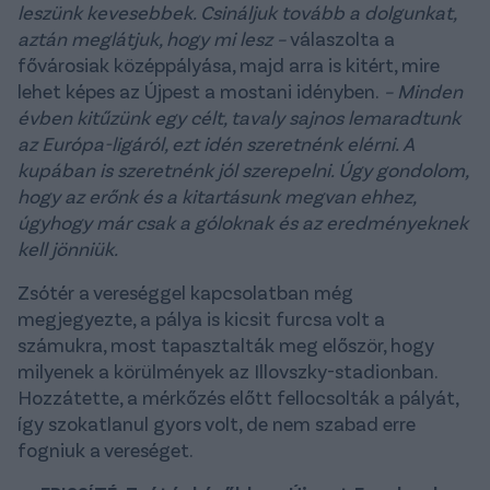
leszünk kevesebbek. Csináljuk tovább a dolgunkat,
aztán meglátjuk, hogy mi lesz –
válaszolta a
fővárosiak középpályása, majd arra is kitért, mire
lehet képes az Újpest a mostani idényben.
– Minden
évben kitűzünk egy célt, tavaly sajnos lemaradtunk
az Európa-ligáról, ezt idén szeretnénk elérni. A
kupában is szeretnénk jól szerepelni. Úgy gondolom,
hogy az erőnk és a kitartásunk megvan ehhez,
úgyhogy már csak a góloknak és az eredményeknek
kell jönniük.
Zsótér a vereséggel kapcsolatban még
megjegyezte, a pálya is kicsit furcsa volt a
számukra, most tapasztalták meg először, hogy
milyenek a körülmények az Illovszky-stadionban.
Hozzátette, a mérkőzés előtt fellocsolták a pályát,
így szokatlanul gyors volt, de nem szabad erre
fogniuk a vereséget.