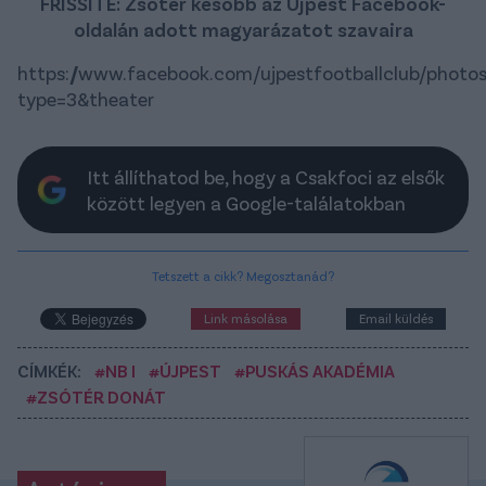
FRISSÍTÉ: Zsótér később az Újpest Facebook-
oldalán adott magyarázatot szavaira
https://www.facebook.com/ujpestfootballclub/pho
type=3&theater
Itt állíthatod be, hogy a Csakfoci az elsők
között legyen a Google-találatokban
Tetszett a cikk? Megosztanád?
Link másolása
Email küldés
CÍMKÉK:
#NB I
#ÚJPEST
#PUSKÁS AKADÉMIA
#ZSÓTÉR DONÁT