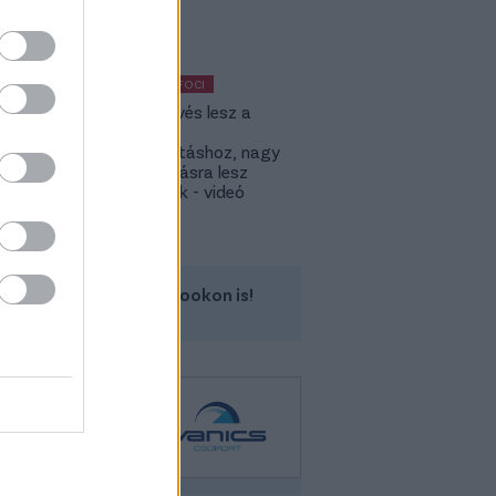
KÜLFÖLDI FOCI
KL: Ez kevés lesz a
Lokitól a
továbbjutáshoz, nagy
feltámadásra lesz
szükségük - videó
Kövess minket a Facebookon is!