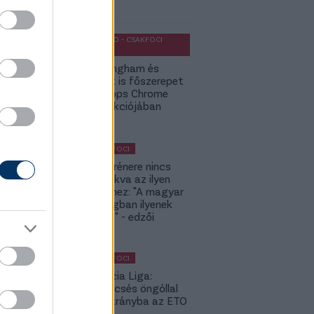
ket ajánljuk
OLDALHÁLÓ - CSAKFOCI
LIGHT
Jude Bellingham és
Budapest is főszerepet
kap a Topps Chrome
UCC kollekciójában
KÜLFÖLDI FOCI
A DVSC trénere nincs
hozzászokva az ilyen
meccsekhez: "A magyar
bajnokságban ilyenek
nincsenek" - edzői
értékelés
KÜLFÖLDI FOCI
Konferencia Liga:
Balszerencsés öngóllal
került hátrányba az ETO
- videó