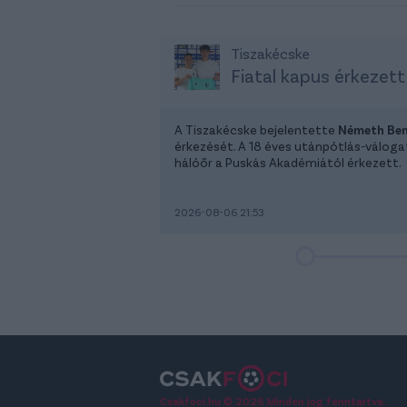
Tiszakécske
Fiatal kapus érkezett
A Tiszakécske bejelentette
Németh Be
érkezését. A 18 éves utánpótlás-válog
hálóőr a Puskás Akadémiától érkezett.
2026-08-06 21:53
Csakfoci.hu © 2026 Minden jog fenntartva.