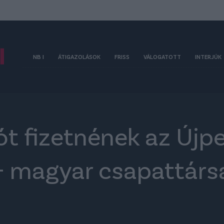
NB I
ÁTIGAZOLÁSOK
FRISS
VÁLOGATOTT
INTERJÚK
rót fizetnének az Újpe
- magyar csapattársa