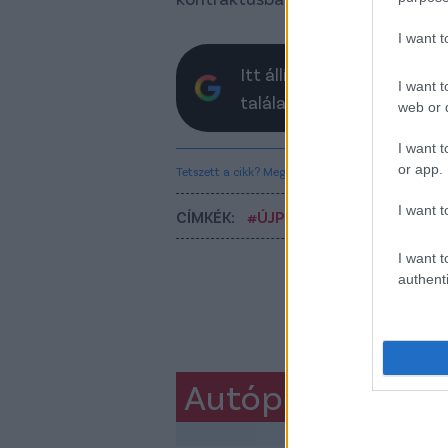
I want 
Itt állíthatod be, hogy a 
I want t
találatokban
web or d
I want t
or app.
Tetszett a cikk? Megosztanád?
I want t
CÍMKÉK:
#ÚJPEST
#SPANYOL FOCI
I want t
authenti
Autópiac