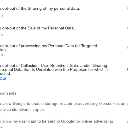
Eze
o opt-out of the Sharing of my personal data.
t akár már a télen elkelhet
Enis Bardhi
, a
In
ért a Szpartak Moszkva 13 millió eurós
 a spanyol klub
a topligák egyik
o opt-out of the Sale of my Personal Data.
jéért
20 milliót szeretne viszontlátni.
In
éppályás lehetséges klubváltásról beszámoló
to opt-out of processing my Personal Data for Targeted
ing.
hogy Bardhit a Szpartak mellett a Valencia és
In
tert is foglalkoztató RB Leipzig is vinné,
o opt-out of Collection, Use, Retention, Sale, and/or Sharing
ersonal Data that Is Unrelated with the Purposes for which it
g nem keresték meg a csapatát.
lected.
Out
l a Levantéhoz, az akkori hírek szerint 1,5
án kerestek már pluszban az eladásával
, de az
consents
 esetén jár-e esetleg még valami az NB I-es
o allow Google to enable storage related to advertising like cookies on
voltak ilyen hírek).
evice identifiers in apps.
bnál (illetve két év további opció is szerepel a
o allow my user data to be sent to Google for online advertising
abbított csapatával
.
s.