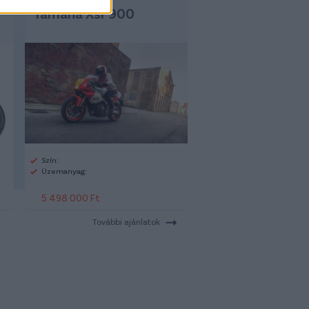
Yamaha Xsr 900
Szín:
Üzemanyag:
5 498 000 Ft
További ajánlatok