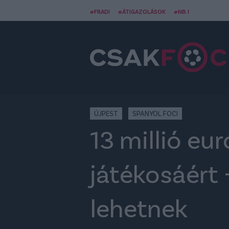
#FRADI
#ÁTIGAZOLÁSOK
#NB I
ÚJPEST
SPANYOL FOCI
13 millió eu
játékosáért 
lehetnek