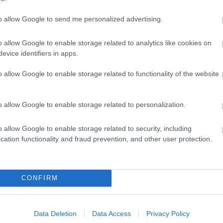
to allow Google to send me personalized advertising.
Csakfoci az elsők között legyen a Google-
o allow Google to enable storage related to analytics like cookies on
evice identifiers in apps.
o allow Google to enable storage related to functionality of the website
Link másolása
Email küldés
o allow Google to enable storage related to personalization.
#ENIS BARDHI
#LEVANTE
o allow Google to enable storage related to security, including
cation functionality and fraud prevention, and other user protection.
CONFIRM
Data Deletion
Data Access
Privacy Policy