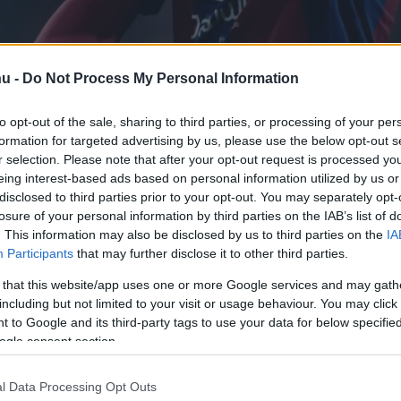
hu -
Do Not Process My Personal Information
to opt-out of the sale, sharing to third parties, or processing of your per
formation for targeted advertising by us, please use the below opt-out s
r selection. Please note that after your opt-out request is processed y
eing interest-based ads based on personal information utilized by us or
en kapós lehet, szinte sorban
disclosed to third parties prior to your opt-out. You may separately opt-
macedón válogatott
losure of your personal information by third parties on the IAB’s list of
. This information may also be disclosed by us to third parties on the
IA
 2017 nyaráig az NB I-ben
Participants
that may further disclose it to other third parties.
 pedig a La Liga rettegett
 that this website/app uses one or more Google services and may gath
including but not limited to your visit or usage behaviour. You may click 
lett a Levante színeiben.
 to Google and its third-party tags to use your data for below specifi
ogle consent section.
l Data Processing Opt Outs
rt kövess minket a
Csakfoci
Google News oldalán is!