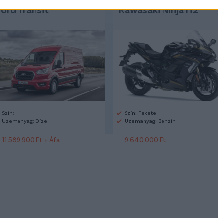
Ford Transit
Kawasaki Ninja H2
Szín:
Szín: Fekete
Üzemanyag: Dízel
Üzemanyag: Benzin
11 589 900 Ft + Áfa
9 640 000 Ft