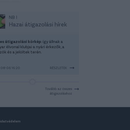
NB I
Hazai átigazolási hírek
-es átigazolási körkép
: így állnak a
r élvonal klubjai a nyári érkezők, a
ók és a jelöltek terén.
08-06 16:20
RÉSZLETEK
Tovább az összes
átigazoláshoz
Adatvédelem