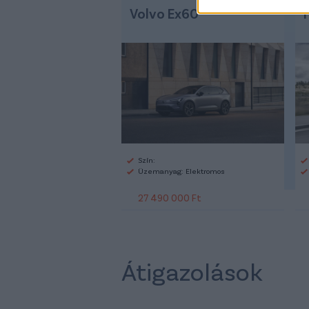
Volvo Ex60
Szín:
Üzemanyag: Elektromos
27 490 000 Ft
Átigazolások