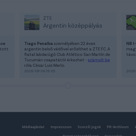
ZTE
Argentin középpályás
nce
Tiago Penalba
személyében 22 éves
NB I
atott
argentin belső védővel erősíthet a ZTE FC. A
magya
fiatal labdarúgó Club Atlético San Martín de
távoz
Tucumán csapatától érkezhet -
számolt be
róla César Luis Merlo.
2026-08-06 19:05
2026-
Médiaajánlat
Impresszum
Szerzői jogok
PR-Archívum
Kommentszabályzat
Kapcsolat