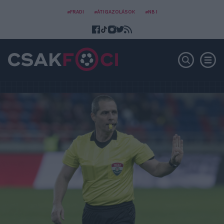
#FRADI
#ÁTIGAZOLÁSOK
#NB I