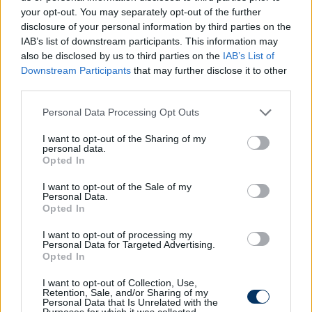
Rangadó Díjátadó Gálán szintén őt választották az
your opt-out. You may separately opt-out of the further
év játékvezetőjének.
disclosure of your personal information by third parties on the
IAB’s list of downstream participants. This information may
A szerdán 19:00-kor kezdődő Puskás Akadémia-
also be disclosed by us to third parties on the
IAB’s List of
Downstream Participants
that may further disclose it to other
Kaposvár összecsapáson a két asszisztens Márkus
third parties.
Tamás és Horváth Zoltán lesz, az alapvonal mellől
Farkas Ádám és Káprály Mihály segíti Solymosi
Please note that this website/app uses one or more Google
Personal Data Processing Opt Outs
munkáját, míg a tartalékbírói szerepet Georgiou
services and may gather and store information including but
Theodoros tölti be.
not limited to your visit or usage behaviour. You may click to
I want to opt-out of the Sharing of my
personal data.
grant or deny consent to Google and its third-party tags to
Opted In
Mérföldkőhöz érkezik pályafutásában szerda este
use your data for below specified purposes in below Google
Bognár Tamás
is, hiszen a 200. élvonalbeli
consent section.
I want to opt-out of the Sale of my
Personal Data.
mérkőzésén fog dirigálni. A 41 éves sárvári születésű
Opted In
spori a Paksi FC és a listavezető Ferencváros
összecsapását vezeti. A rutinos bíró a magyar
I want to opt-out of processing my
Personal Data for Targeted Advertising.
élvonalban 14 évvel ezelőtt, a Kaposvár-Pápa (1-0)
Opted In
bajnokin debütált. Bognár 2009 óta FIFA-
játékvezető, és az idényben már 5 nemzetközi
I want to opt-out of Collection, Use,
Retention, Sale, and/or Sharing of my
mérkőzésen fújhatta a sípot - ugyanennyiszer a
Personal Data that Is Unrelated with the
Purposes for which it was collected.