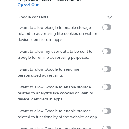
szaúdi élvonalban is közreműködött bíróként.
Opted Out
Karrierje eddigi legnagyobb elismerését a 2011/12-es
Google consents
idény után megtartott MLSZ Gálán kapta, amikor
átvette a szezon legjobb játékvezetőjének
I want to allow Google to enable storage
related to advertising like cookies on web or
választották.
device identifiers in apps.
A szerda esti találkozón Kóbor Péter és Buzás Balázs
I want to allow my user data to be sent to
az oldalvonalak mellől, Iványi Zoltán és Radványi
Google for online advertising purposes.
Ádám az alapvonalak mögül segíti Bognár
munkáját, míg a tartalék játékvezetői teendőket
I want to allow Google to send me
ezúttal Vígh-Tarsonyi Gergő látja majd el.
personalized advertising.
Az OTP Bank Liga 28. hétközi fordulójában a DVTK-
I want to allow Google to enable storage
ZTE FC párharcot
Erdős József
kapta.
related to analytics like cookies on web or
device identifiers in apps.
I want to allow Google to enable storage
Itt állíthatod be, hogy a Csakfoci az elsők
related to functionality of the website or app.
között legyen a Google-találatokban
I want to allow Google to enable storage