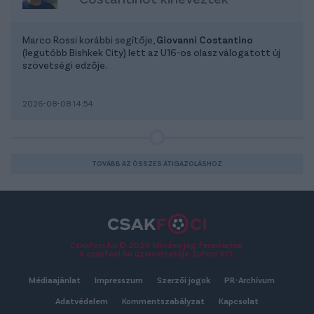
Marco Rossi korábbi segítője,
Giovanni Costantino
(legutóbb Bishkek City) lett az U16-os olasz válogatott új
szövetségi edzője.
2026-08-08 14:54
TOVÁBB AZ ÖSSZES ÁTIGAZOLÁSHOZ
Csakfoci.hu © 2026 Minden jog fenntartva.
A csakfoci.hu üzemeltetője: DrFoci Kft.
Médiaajánlat
Impresszum
Szerzői jogok
PR-Archívum
Adatvédelem
Kommentszabályzat
Kapcsolat