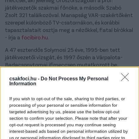
meccsel, aki jelenleg Oroszországban a profi
játékvezetők szakmai főnöke, a második Szabó
Zsolt 321 találkozóval. Manapság VAR-szakértőként
szerepel különböző TV-csatornákon, és korábbi
tapasztalatait osztja meg a nézőkkel, fiatal bírókkal
- írja a
focibiro.hu
.
A 47 esztendős Solymosi 25 éve, 1995-ben tett
játékvezetői vizsgát, és 1997 őszén a Várpalota-
Badacsonytomaj ifimeccsen mutatkozott be.
Hamar tagja lett az NB III-as játékvezetői keretnek,
csakfoci.hu -
Do Not Process My Personal
aztán másfél év múlva besorolást kapott az
Information
országos keretbe, ahol először NB II-es, majd NB I/B-
s együttesek mérkőzésein működött közre. Az NB I-
If you wish to opt-out of the sale, sharing to third parties, or
ben 2000 őszétől tevékenykedik, 2002-ben vezette
processing of your personal or sensitive information for
első meccsét, egy MTK-Matáv FC Sopron
targeted advertising by us, please use the below opt-out
mérkőzést.
section to confirm your selection. Please note that after your
opt-out request is processed you may continue seeing
A 2014/15-ös idényben az év legjobb játékvezetője
interest-based ads based on personal information utilized by
lett, ahogy a 2016/17-es szezont követően aa
us or personal information disclosed to third parties prior to