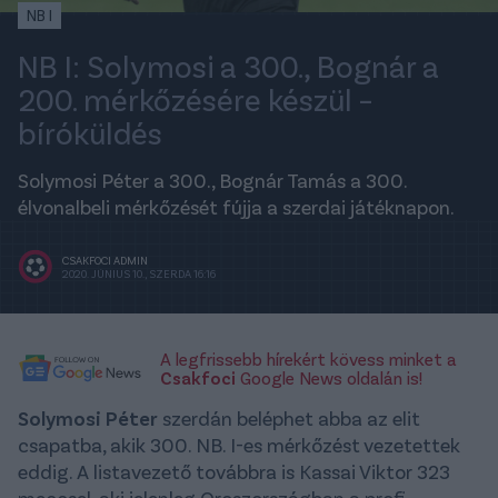
NB I
NB I: Solymosi a 300., Bognár a
200. mérkőzésére készül –
bíróküldés
Solymosi Péter a 300., Bognár Tamás a 300.
élvonalbeli mérkőzését fújja a szerdai játéknapon.
CSAKFOCI ADMIN
2020. JÚNIUS 10., SZERDA 16:16
A legfrissebb hírekért kövess minket a
Csakfoci
Google News oldalán is!
Solymosi Péter
szerdán beléphet abba az elit
csapatba, akik 300. NB. I-es mérkőzést vezetettek
eddig. A listavezető továbbra is Kassai Viktor 323