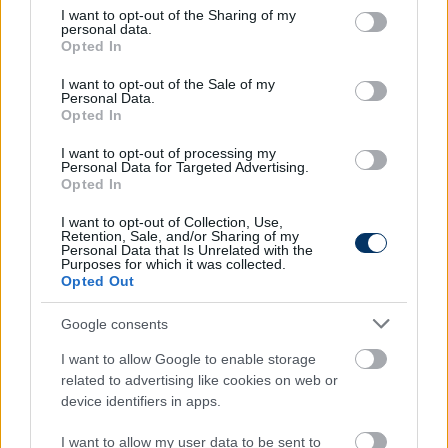
not limited to your visit or usage behaviour. You may click to
I want to opt-out of the Sharing of my
keményen edzettem a Rivernél. Fel kellett
personal data.
grant or deny consent to Google and its third-party tags to
készülnöm minden eshetőségre, és közölte velem,
Opted In
use your data for below specified purposes in below Google
hogy lehetőséget fogok kapni.
consent section.
I want to opt-out of the Sale of my
Personal Data.
Auzqui állítja, nem szerepelt az edző terveiben, ezért
Opted In
akkoriban a pálya szélén külön edzett.
I want to opt-out of processing my
Personal Data for Targeted Advertising.
-
Nagyon furcsa volt, ami a River Plate-nél történt. A
Opted In
csapat tagja voltam, az erőnléti edzéseket a
többiekkel együtt, viszont a labdás gyakorlatokat
I want to opt-out of Collection, Use,
Retention, Sale, and/or Sharing of my
külön, Christian Ferreirával végeztem. Kezdettől
Personal Data that Is Unrelated with the
Purposes for which it was collected.
fogva nem akartak minket figyelembe venni.
Opted Out
Kemény két hét volt, edzettünk, tudva, hogy nem
számítanak ránk. Egyedül futni nem egyszerű, de
Google consents
ilyen a futball, tudtam, hogy az ilyesmi
I want to allow Google to enable storage
megtörténhet. Fel kellett készülnöm arra, hogy
related to advertising like cookies on web or
fejben erős legyek.
device identifiers in apps.
A korábban az Estudiantesben is megforduló szélső
I want to allow my user data to be sent to