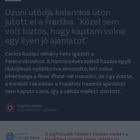
Uzuni utódja kalandos úton
jutott el a Fradiba: "Közel sem
volt biztos, hogy kaptam volna
egy ilyen jó ajánlatot"
Carlos Auzqui néhány hete igazolt a
Ferencvároshoz. A harmincéves szélső hazája egyik
rádiójának nyilatkozva elmondta, lett volna
lehetősége a River Plate-nél maradni, de úgy érezte,
a korából fakadóan a Fradihoz hasonló ajánlatot
nem kapott volna, így a váltás mellett döntött.
CSAKFOCI ADMIN
2022. MÁRCIUS 1., KEDD 9:08
A legfrissebb hírekért kövess minket a
Csakfoci
Google News oldalán is!