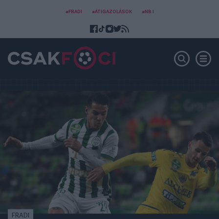
#FRADI
#ÁTIGAZOLÁSOK
#NB I
FRADI