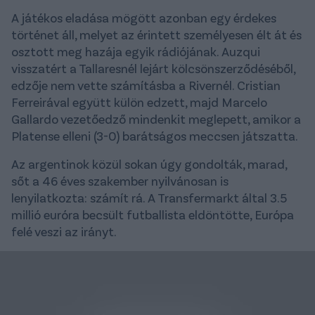
A játékos eladása mögött azonban egy érdekes
történet áll, melyet az érintett személyesen élt át és
osztott meg hazája egyik rádiójának. Auzqui
visszatért a Tallaresnél lejárt kölcsönszerződéséből,
edzője nem vette számításba a Rivernél. Cristian
Ferreirával együtt külön edzett, majd Marcelo
Gallardo vezetőedző mindenkit meglepett, amikor a
Platense elleni (3-0) barátságos meccsen játszatta.
Az argentinok közül sokan úgy gondolták, marad,
sőt a 46 éves szakember nyilvánosan is
lenyilatkozta: számít rá. A Transfermarkt által 3.5
millió euróra becsült futballista eldöntötte, Európa
felé veszi az irányt.