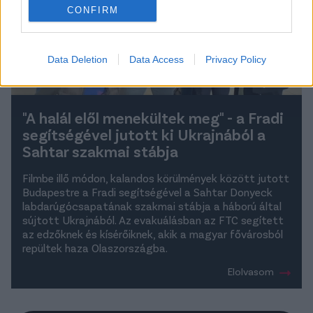
CONFIRM
Data Deletion
Data Access
Privacy Policy
"A halál elől menekültek meg" - a Fradi
segítségével jutott ki Ukrajnából a
Sahtar szakmai stábja
Filmbe illő módon, kalandos körülmények között jutott
Budapestre a Fradi segítségével a Sahtar Donyeck
labdarúgócsapatának szakmai stábja a háború által
sújtott Ukrajnából. Az evakuálásban az FTC segített
az edzőknek és kísérőiknek, akik a magyar fővárosból
repültek haza Olaszországba.
Elolvasom