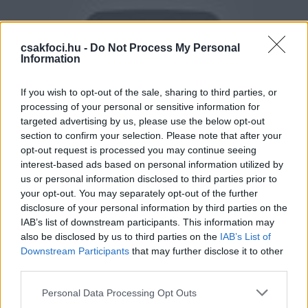
csakfoci.hu -
Do Not Process My Personal
Information
If you wish to opt-out of the sale, sharing to third parties, or
processing of your personal or sensitive information for
targeted advertising by us, please use the below opt-out
section to confirm your selection. Please note that after your
opt-out request is processed you may continue seeing
interest-based ads based on personal information utilized by
us or personal information disclosed to third parties prior to
-
Mélyen megráztak a történtek, mert azt hittem,
your opt-out. You may separately opt-out of the further
újra viselhetem River Plate mezét, hiszen tudom jól,
disclosure of your personal information by third parties on the
hogy ez mit jelent
- kezdte
Carlos Auzqui
az
IAB’s list of downstream participants. This information may
also be disclosed by us to third parties on the
IAB’s List of
argentin
Fútbol Continental
rádiónak adott
Downstream Participants
that may further disclose it to other
nyilatkozatát a klubváltásának körülményeiről -
third parties.
Gallardo az egyik napról a másikra egy kisebb
létszámú csapatban játszatott, olyanok között, akik
Please note that this website/app uses one or more Google
Personal Data Processing Opt Outs
services and may gather and store information including but
a Platense elleni mérkőzésre készültek. Mindig is