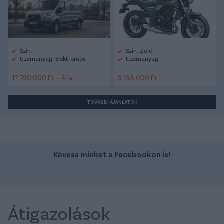
Szín:
Szín: Zöld
Üzemanyag: Elektromos
Üzemanyag:
17 790 000 Ft + Áfa
3 198 000 Ft
TOVÁBBI AJÁNLATOK
Kövess minket a Facebookon is!
Átigazolások