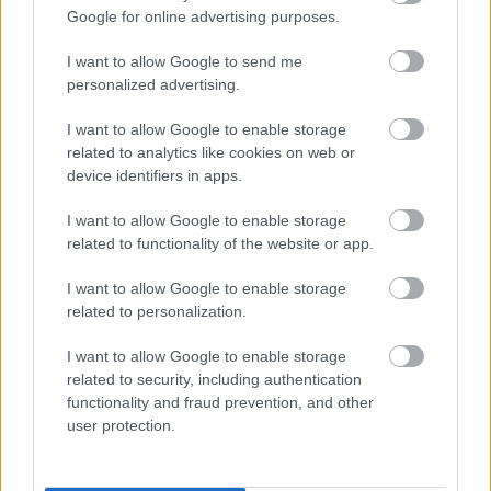
elárulta azt is, miért fogadta el a magyar bajnoki
Google for online advertising purposes.
címvédő ajánlatát.
I want to allow Google to send me
-
Amikor befutott a Ferencváros ajánlata, közöltem
personalized advertising.
Gallardóval, hogy lehetőségem nyílik arra, hogy
Európába igazoljak. Márciusban töltöm be a 31.
I want to allow Google to enable storage
életévemet, és bár hezitáltam azon, hogy mégis
related to analytics like cookies on web or
device identifiers in apps.
maradok, de a koromból fakadóan közel sem volt
biztos, hogy kaptam volna egy ilyen jó ajánlatot. Azt
I want to allow Google to enable storage
hiszem, Gallardo megértő volt, semmilyen akadályt
related to functionality of the website or app.
nem gördít a távozásom elé. Jorge Brito
(a River
Plate elnöke - a szerk.)
is korrekten járt el a
I want to allow Google to enable storage
tárgyalások során, végül minden rendeződött.
related to personalization.
I want to allow Google to enable storage
Olvastad már?
related to security, including authentication
functionality and fraud prevention, and other
user protection.