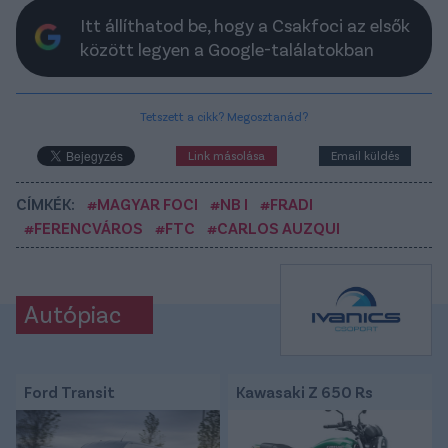
Itt állíthatod be, hogy a Csakfoci az elsők
között legyen a Google-találatokban
Tetszett a cikk? Megosztanád?
Link másolása
Email küldés
CÍMKÉK:
#MAGYAR FOCI
#NB I
#FRADI
#FERENCVÁROS
#FTC
#CARLOS AUZQUI
Autópiac
Ford Transit
Kawasaki Z 650 Rs