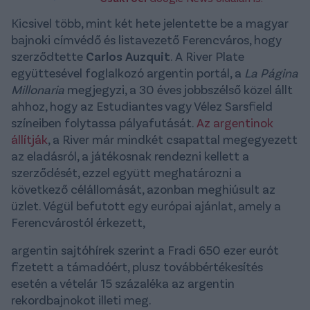
Kicsivel több, mint két hete jelentette be a magyar
bajnoki címvédő és listavezető Ferencváros, hogy
szerződtette
Carlos Auzquit
. A River Plate
együttesével foglalkozó argentin portál, a
La Página
Millonaria
megjegyzi, a 30 éves jobbszélső közel állt
ahhoz, hogy az Estudiantes vagy Vélez Sarsfield
színeiben folytassa pályafutását.
Az argentinok
állítják
, a River már mindkét csapattal megegyezett
az eladásról, a játékosnak rendezni kellett a
szerződését, ezzel együtt meghatározni a
következő célállomását, azonban meghiúsult az
üzlet. Végül befutott egy európai ajánlat, amely a
Ferencvárostól érkezett,
argentin sajtóhírek szerint a Fradi 650 ezer eurót
fizetett a támadóért, plusz továbbértékesítés
esetén a vételár 15 százaléka az argentin
rekordbajnokot illeti meg.