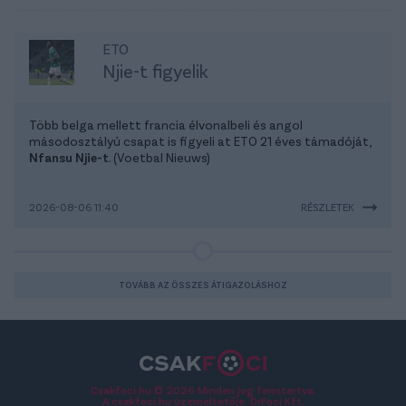
ETO
Njie-t figyelik
Több belga mellett francia élvonalbeli és angol
másodosztályú csapat is figyeli at ETO 21 éves támadóját,
Nfansu Njie-t
. (Voetbal Nieuws)
2026-08-06 11:40
RÉSZLETEK
TOVÁBB AZ ÖSSZES ÁTIGAZOLÁSHOZ
Csakfoci.hu © 2026 Minden jog fenntartva.
A csakfoci.hu üzemeltetője: DrFoci Kft.