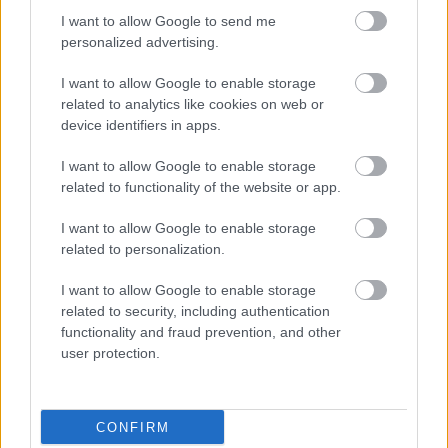
I want to allow Google to send me
personalized advertising.
Tetszett a cikk? Megosztanád?
I want to allow Google to enable storage
Link másolása
Email küldés
related to analytics like cookies on web or
device identifiers in apps.
CÍMKÉK:
#NB I
#FRADI
#ÁTIGAZOLÁSOK
#FERENCVÁROS
#MEZŐKÖVESD
#SILYE ERIK
I want to allow Google to enable storage
related to functionality of the website or app.
I want to allow Google to enable storage
Autópiac
related to personalization.
I want to allow Google to enable storage
related to security, including authentication
Volvo Xc40
Ford Connect
functionality and fraud prevention, and other
user protection.
CONFIRM