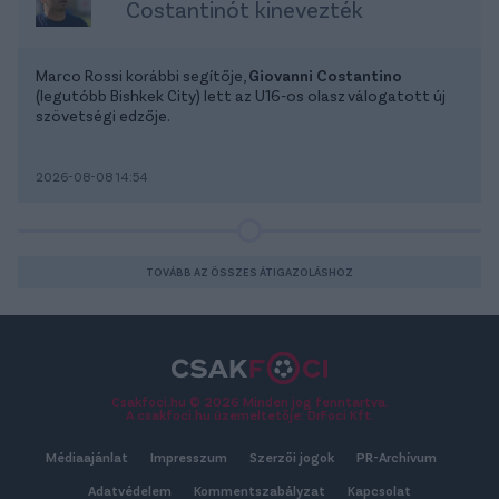
Costantinót kinevezték
Marco Rossi korábbi segítője,
Giovanni Costantino
(legutóbb Bishkek City) lett az U16-os olasz válogatott új
szövetségi edzője.
2026-08-08 14:54
TOVÁBB AZ ÖSSZES ÁTIGAZOLÁSHOZ
Csakfoci.hu © 2026 Minden jog fenntartva.
A csakfoci.hu üzemeltetője: DrFoci Kft.
Médiaajánlat
Impresszum
Szerzői jogok
PR-Archívum
Adatvédelem
Kommentszabályzat
Kapcsolat