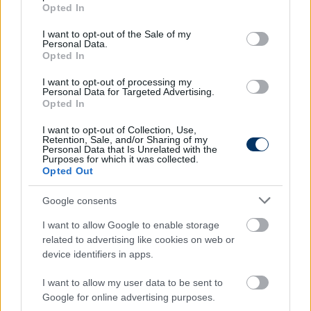
sem számol vele. A mezőkövesdi klubhonlap arról
grant or deny consent to Google and its third-party tags to
Opted In
use your data for below specified purposes in below Google
nem számol be, hogy kölcsön vagy végleg érkezett a
consent section.
klubhoz a korábban Soroksáron is megforduló
I want to opt-out of the Sale of my
Personal Data.
labdarúgó, ám nagy valószínűség szerint az előbbi
Opted In
opcióról van szó.
I want to opt-out of processing my
Personal Data for Targeted Advertising.
A Mezőkövesdhez a nyári átigazolási szezonban
Opted In
érkezett már a kétszeres grúz gólkirály,
Budu
Zivzivadze
, a fehérorosz válogatott
Alekszandr
I want to opt-out of Collection, Use,
Retention, Sale, and/or Sharing of my
Karnickij
, a honfitársa,
Artem Koncevoj
, az ukrán
Personal Data that Is Unrelated with the
Purposes for which it was collected.
élvonalból igazolt
Andrij Nesztorov,
a kétszeres
Opted Out
magyar válogatott
Nagy Dániel
, az NB II-ben
kimagasló teljesítményt nyújtó
Sajbán Máté és
Google consents
Sajbán Miklós,
valamint kölcsönben a MOL Fehérvár
I want to allow Google to enable storage
FC-től
Berecz Zsombor.
related to advertising like cookies on web or
device identifiers in apps.
Itt állíthatod be, hogy a Csakfoci az elsők
I want to allow my user data to be sent to
között legyen a Google-találatokban
Google for online advertising purposes.