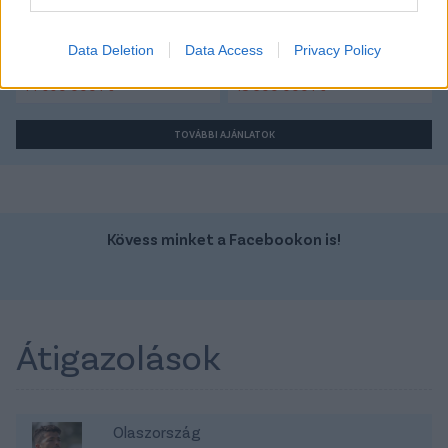
Szín: Sötétzöld
Szín: Sötétszürke
Üzemanyag: Benzin
Üzemanyag:
Data Deletion
Data Access
Privacy Policy
14 990 000 Ft
18 500 000 Ft
TOVÁBBI AJÁNLATOK
Kövess minket a Facebookon is!
Átigazolások
Olaszország