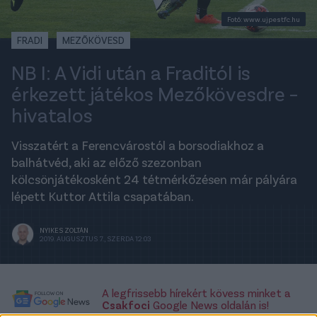
Fotó: www.ujpestfc.hu
FRADI
MEZŐKÖVESD
NB I: A Vidi után a Fraditól is
érkezett játékos Mezőkövesdre –
hivatalos
Visszatért a Ferencvárostól a borsodiakhoz a
balhátvéd, aki az előző szezonban
kölcsönjátékosként 24 tétmérkőzésen már pályára
lépett Kuttor Attila csapatában.
NYIKES ZOLTÁN
2019. AUGUSZTUS 7., SZERDA 12:03
A legfrissebb hírekért kövess minket a
Csakfoci
Google News oldalán is!