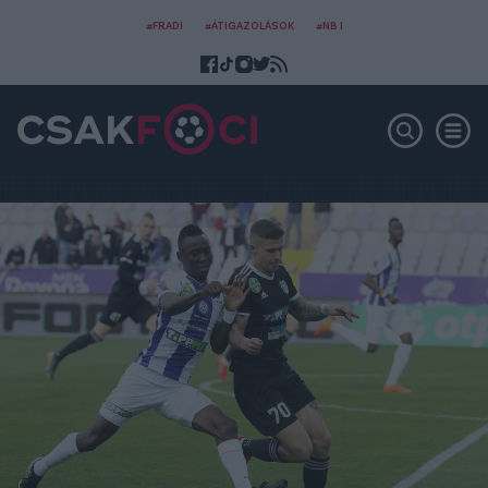
#FRADI
#ÁTIGAZOLÁSOK
#NB I