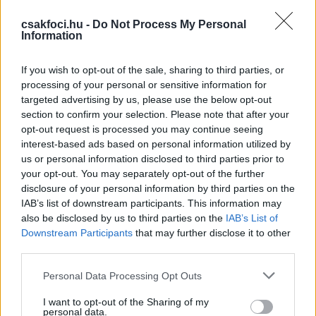
Hivatalossá vált, amit a
csakfoci.hu korábban
már
csakfoci.hu -
Do Not Process My Personal
jelzett: ismét Mezőkövesdre került a Ferencváros
Information
védője,
Silye
Erik
- jelentette be a borsodiak
klubhonlapja
.
If you wish to opt-out of the sale, sharing to third parties, or
processing of your personal or sensitive information for
A 23 éves balhátvéd nem ismeretlen a
targeted advertising by us, please use the below opt-out
mezőkövesdiek számára, hiszen az előző idényt is a
section to confirm your selection. Please note that after your
sárga-kékeknél töltötte kölcsönben,
opt-out request is processed you may continue seeing
interest-based ads based on personal information utilized by
ekkor húsz bajnokin és négy Magyar Kupa-
us or personal information disclosed to third parties prior to
mérkőzésen szavazott számára bizalmat Kuttor
your opt-out. You may separately opt-out of the further
Attila vezetőedző.
disclosure of your personal information by third parties on the
IAB’s list of downstream participants. This information may
Silye a nyáron visszakerült anyaegyesületéhez, a
also be disclosed by us to third parties on the
IAB’s List of
Fradihoz, amelynél végigdolgozta a nyári
Downstream Participants
that may further disclose it to other
third parties.
felkészülést, ám posztjára érkezett a bosnyák
válogatott
Eldar Civic
- továbbá ebben a
Please note that this website/app uses one or more Google
Personal Data Processing Opt Outs
pozícióban játszik még
Marcel Heister
is -, így
services and may gather and store information including but
Szergej Rebrov vezetőedző a mostani szezonban
not limited to your visit or usage behaviour. You may click to
I want to opt-out of the Sharing of my
personal data.