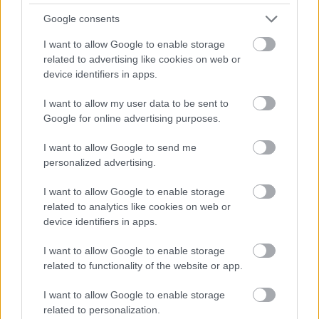
kel nyújtani a szurkolóink előtt a visszavágón. Biztos,
Google consents
hogy agresszívabb lesz a Dinamo, inkább azt az
arcát mutatja majd, amelyik a végén nyomást tett
I want to allow Google to enable storage
related to advertising like cookies on web or
ránk. De mindenre fel kell készülni. Az első meccs
device identifiers in apps.
sok tanulsággal járt, sok plusz információt adott a
mesternek is, hogy fel tudjunk készülni a
I want to allow my user data to be sent to
visszavágóra. Nem szabad azt hinni, hogy nincs
Google for online advertising purposes.
esélyünk, hiszen a Ludogorec, és most a Dinamo
ellen is bebizonyítottuk, hogy jobb csapatok ellen is
I want to allow Google to send me
tudunk jól játszani, eredményesek lenni. A saját
personalized advertising.
táborunk előtt kizárólag a győzelemre törhetünk.
I want to allow Google to enable storage
related to analytics like cookies on web or
device identifiers in apps.
Itt állíthatod be, hogy a Csakfoci az elsők
között legyen a Google-találatokban
I want to allow Google to enable storage
related to functionality of the website or app.
I want to allow Google to enable storage
Tetszett a cikk? Megosztanád?
related to personalization.