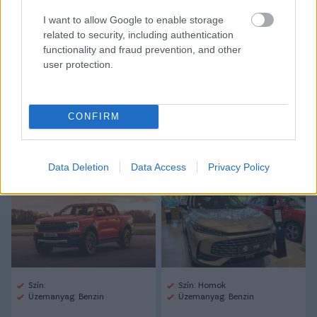
Link másolása
Email küldés
I want to allow Google to enable storage
related to security, including authentication
CÍMKÉK:
#FRADI
#FERENCVÁROS
#BAJNOKOK LIGÁJA
functionality and fraud prevention, and other
#BL-EL
#BL-SELEJTEZŐ
#LOVRENCSICS GERGŐ
user protection.
Autópiac
CONFIRM
Data Deletion
Data Access
Privacy Policy
Ford Ranger
Mg Hs
Szín:
Szín: Homok
Üzemanyag: Benzin
Üzemanyag: Benzin