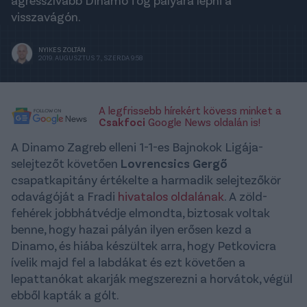
agresszívabb Dinamo fog pályára lépni a
visszavágón.
NYIKES ZOLTÁN
2019. AUGUSZTUS 7., SZERDA 9:58
A legfrissebb hírekért kövess minket a
Csakfoci
Google News oldalán is!
A Dinamo Zagreb elleni 1-1-es Bajnokok Ligája-
selejtezőt követően
Lovrencsics Gergő
csapatkapitány értékelte a harmadik selejtezőkör
odavágóját a Fradi
hivatalos oldalának
. A zöld-
fehérek jobbhátvédje elmondta, biztosak voltak
benne, hogy hazai pályán ilyen erősen kezd a
Dinamo, és hiába készültek arra, hogy Petkovicra
ívelik majd fel a labdákat és ezt követően a
lepattanókat akarják megszerezni a horvátok, végül
ebből kapták a gólt.