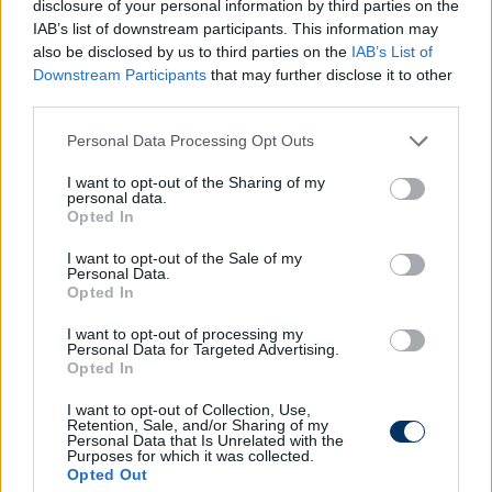
disclosure of your personal information by third parties on the
érkeztek. Akkor inkább a védekezésünkön volt a
IAB’s list of downstream participants. This information may
hangsúly, de azért volt gólszerzési lehetőségünk is. A
also be disclosed by us to third parties on the
IAB’s List of
lényeg, hogy sikerült gólt szerezni, ez volt az alap.
Downstream Participants
that may further disclose it to other
third parties.
Lovrencsics Sigér egyenlítő góljával kapcsolatban
hozzátette, amikor a partjelző emelte a zászlóját,
Please note that this website/app uses one or more Google
Personal Data Processing Opt Outs
services and may gather and store information including but
azt hitte, hogy les volt, utána nézett a
not limited to your visit or usage behaviour. You may click to
I want to opt-out of the Sharing of my
játékvezetőre, aki mutatta, hogy gól, és ekkor futott
personal data.
grant or deny consent to Google and its third-party tags to
át az agyán, hogy gólt szereztek.
Opted In
use your data for below specified purposes in below Google
consent section.
I want to opt-out of the Sale of my
– A Dinamo támadói dinamikusak, gyorsak, jól
Personal Data.
cseleznek, végig toppon kell lenni fizikálisan és
Opted In
fejben is
– folytatta Lovrencsics már a
I want to opt-out of processing my
visszavágóval kapcsolatban. –
Az ilyen meccsekből
Personal Data for Targeted Advertising.
csak tanulni, fejlődni lehet.
Opted In
Örülök, hogy jó eredményt értünk el, de nincs
I want to opt-out of Collection, Use,
Retention, Sale, and/or Sharing of my
lefutva a párharc.
Personal Data that Is Unrelated with the
Purposes for which it was collected.
Opted Out
A Dinamo is tud jobb leni, és nekünk is a maximumot