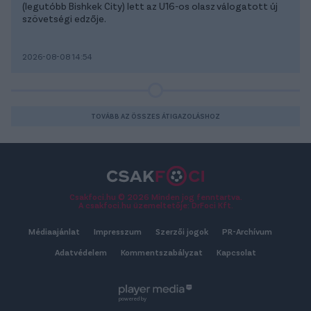
(legutóbb Bishkek City) lett az U16-os olasz válogatott új
szövetségi edzője.
2026-08-08 14:54
TOVÁBB AZ ÖSSZES ÁTIGAZOLÁSHOZ
Csakfoci.hu © 2026 Minden jog fenntartva.
A csakfoci.hu üzemeltetője: DrFoci Kft.
Médiaajánlat
Impresszum
Szerzői jogok
PR-Archívum
Adatvédelem
Kommentszabályzat
Kapcsolat
powered by