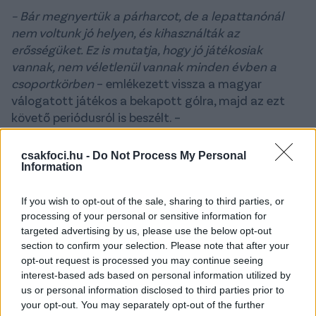
– Bár megnyertük a párharcot, de a lepattanónál
nem voltunk jó helyen, és kihasználták az
erősségüket. Ez is mutatja, hogy jó játékosiak
vannak, nem véletlenül vannak minden évben a
csoportkörben
– emlékezett vissza a magyar
válogatott játékos a bekapott gólra, majd az ezt
követő periódusról is beszélt. –
Az meglepett, hogy visszaálltak, és hagytak játékba
csakfoci.hu -
Do Not Process My Personal
lendülni minket.
Information
Ennek is volt köszönhető, hogy a második félidőben
If you wish to opt-out of the sale, sharing to third parties, or
sikerült egyenlíteni. Ezt követően ugyan megint
processing of your personal or sensitive information for
megpróbáltak feljebb kapcsolni, de szerencsére ki
targeted advertising by us, please use the below opt-out
tudtuk védekezni a támadásaikat.
A szünetben
section to confirm your selection. Please note that after your
tudtuk, hogy az első félidő utolsó 30 percére lehet
opt-out request is processed you may continue seeing
építeni. Azt a játékot próbáltuk folytatni, mentünk
interest-based ads based on personal information utilized by
us or personal information disclosed to third parties prior to
előre, ennek lett eredménye a gól. Utána a horvátok
your opt-out. You may separately opt-out of the further
egyből szinte hármat cseréltek, friss játékosok