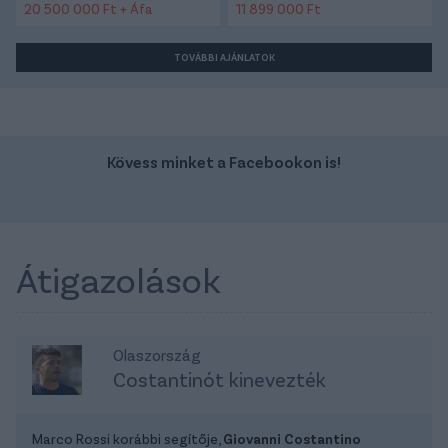
20 500 000 Ft + Áfa
11 899 000 Ft
TOVÁBBI AJÁNLATOK
Kövess minket a Facebookon is!
Átigazolások
Olaszország
Costantinót kinevezték
Marco Rossi korábbi segítője,
Giovanni Costantino