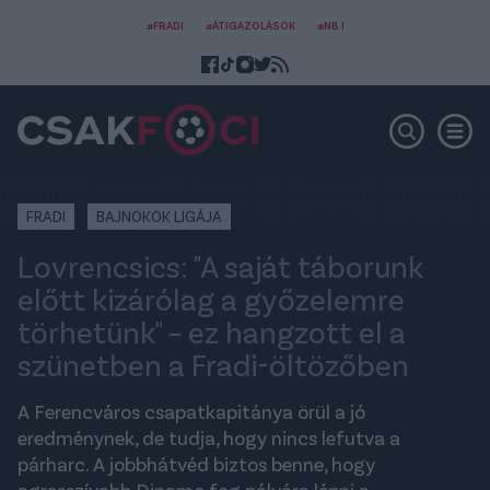
#FRADI
#ÁTIGAZOLÁSOK
#NB I
FRADI
BAJNOKOK LIGÁJA
Lovrencsics: "A saját táborunk
előtt kizárólag a győzelemre
törhetünk" – ez hangzott el a
szünetben a Fradi-öltözőben
A Ferencváros csapatkapitánya örül a jó
eredménynek, de tudja, hogy nincs lefutva a
párharc. A jobbhátvéd biztos benne, hogy