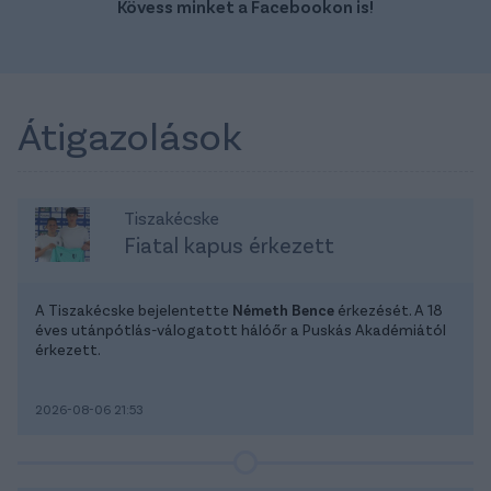
Kövess minket a Facebookon is!
Átigazolások
Tiszakécske
Fiatal kapus érkezett
A Tiszakécske bejelentette
Németh Bence
érkezését. A 18
éves utánpótlás-válogatott hálóőr a Puskás Akadémiától
érkezett.
2026-08-06 21:53