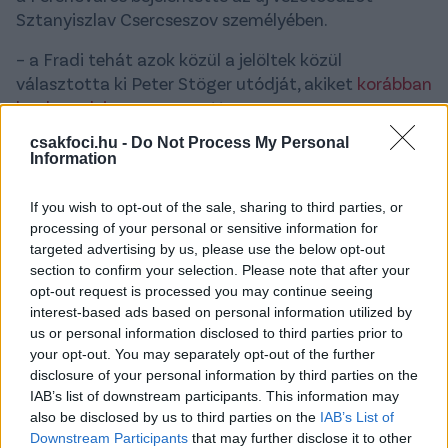
Sztanyiszlav Csercseszov személyében.
– a Fradi tehát azok közül a jelöltek közül
választotta ki Peter Stöger utódját, akiket
korábban
honlapunk is
megnevezett.
csakfoci.hu -
Do Not Process My Personal
Az 58 éves orosz szakember legutóbb az orosz
Information
válogatottat irányította öt éven keresztül, összesen
57 mérkőzés erejéig, legemlékezetesebb eredményét
If you wish to opt-out of the sale, sharing to third parties, or
a 2018-as világbajnokságon érte el, ahol a
processing of your personal or sensitive information for
negyeddöntőig vezette a Szbornaját.
targeted advertising by us, please use the below opt-out
section to confirm your selection. Please note that after your
Klubedzőként megfordult többek között a lengyel
opt-out request is processed you may continue seeing
Legia Warszawánál - ahol
Nikolics Nemanja
is a
interest-based ads based on personal information utilized by
játékosa volt -, valamint a Dinamo Moszkvánál - itt
us or personal information disclosed to third parties prior to
Dzsudzsák Balázzsal
is dolgozott együtt -, az
your opt-out. You may separately opt-out of the further
disclosure of your personal information by third parties on the
Amkar Permnél, a Terek Groznijnál, a Zsemcsuzina
IAB’s list of downstream participants. This information may
Szocsinál, a Szpartak Moszkvánál és a Wacker
also be disclosed by us to third parties on the
IAB’s List of
Tirolnál is.
Downstream Participants
that may further disclose it to other