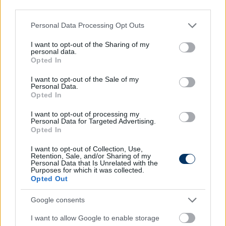
third parties.
A 2015/16-os szezonban duplázott a varsóiaknál, a
bajnokságot és a Lengyel Kupát is megnyerte.
Please note that this website/app uses one or more Google
Personal Data Processing Opt Outs
services and may gather and store information including but
Olvastad már?
not limited to your visit or usage behaviour. You may click to
I want to opt-out of the Sharing of my
personal data.
grant or deny consent to Google and its third-party tags to
Opted In
use your data for below specified purposes in below Google
consent section.
I want to opt-out of the Sale of my
Personal Data.
Opted In
I want to opt-out of processing my
Personal Data for Targeted Advertising.
Opted In
I want to opt-out of Collection, Use,
Retention, Sale, and/or Sharing of my
Personal Data that Is Unrelated with the
Purposes for which it was collected.
Opted Out
NB I: A Vidi vinné a ZTE egyik
legjobbját - így áll az ügy
Google consents
I want to allow Google to enable storage
Információink szerint a zalaegerszegi Nikola Serafimov