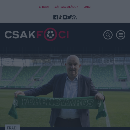
#FRADI
#ÁTIGAZOLÁSOK
#NB I
FRADI