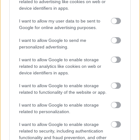
related to advertising like cookies on web or
teljesítménye felkeltette a MOL Fehérvár FC
device identifiers in apps.
vezetőinek figyelmét.
Elolvasom
I want to allow my user data to be sent to
Google for online advertising purposes.
I want to allow Google to send me
Itt állíthatod be, hogy a Csakfoci az elsők
personalized advertising.
között legyen a Google-találatokban
I want to allow Google to enable storage
related to analytics like cookies on web or
device identifiers in apps.
Tetszett a cikk? Megosztanád?
I want to allow Google to enable storage
Link másolása
Email küldés
related to functionality of the website or app.
CÍMKÉK:
#MAGYAR FOCI
#NB I
#FRADI
I want to allow Google to enable storage
#ÁTIGAZOLÁSOK
#FERENCVÁROS
#FTC
#HAZAI
related to personalization.
ÁTIGAZOLÁSI HÍREK
#SZTANYISZLAV CSERCSESZOV
I want to allow Google to enable storage
related to security, including authentication
functionality and fraud prevention, and other