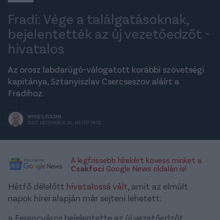
Fradi: Vége a találgatásoknak,
bejelentették az új vezetőedzőt -
hivatalos
Az orosz labdarúgó-válogatott korábbi szövetségi
kapitánya, Sztanyiszlav Csercseszov aláírt a
Fradihoz.
NYIKES ZOLTÁN
2021. DECEMBER 20., HÉTFŐ 14:02
A legfrissebb hírekért kövess minket a
Csakfoci
Google News oldalán is!
Hétfő délelőtt
hivatalossá vált
, amit az elmúlt
napok hírei alapján már sejteni lehetett:
a Ferencváros bejelentette az új vezetőedzőt