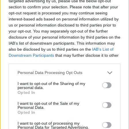
targeted advertising by us, please use the below opt-out
section to confirm your selection. Please note that after your
opt-out request is processed you may continue seeing
interest-based ads based on personal information utilized by
us or personal information disclosed to third parties prior to
your opt-out. You may separately opt-out of the further
disclosure of your personal information by third parties on the
IAB’s list of downstream participants. This information may
also be disclosed by us to third parties on the
IAB’s List of
Downstream Participants
that may further disclose it to other
third parties.
Please note that this website/app uses one or more Google
Personal Data Processing Opt Outs
services and may gather and store information including but
not limited to your visit or usage behaviour. You may click to
I want to opt-out of the Sharing of my
personal data.
grant or deny consent to Google and its third-party tags to
Opted In
use your data for below specified purposes in below Google
consent section.
I want to opt-out of the Sale of my
Fotó: Lisztes Krisztián Instagram
Personal Data.
Opted In
A Frankfurt címere
I want to opt-out of processing my
Personal Data for Targeted Advertising.