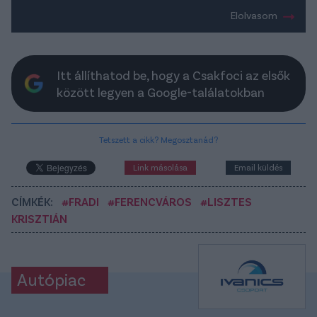
Elolvasom
Itt állíthatod be, hogy a Csakfoci az elsők
között legyen a Google-találatokban
Tetszett a cikk? Megosztanád?
Link másolása
Email küldés
CÍMKÉK:
#FRADI
#FERENCVÁROS
#LISZTES
KRISZTIÁN
Autópiac