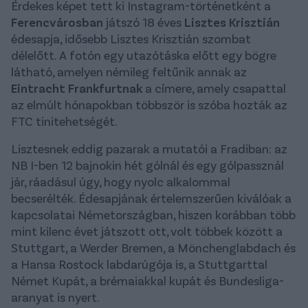
Érdekes képet tett ki Instagram-történetként a
Ferencvárosban
játszó 18 éves
Lisztes Krisztián
édesapja, idősebb Lisztes Krisztián szombat
délelőtt. A fotón egy utazótáska előtt egy bögre
látható, amelyen némileg feltűnik annak az
Eintracht Frankfurtnak
a címere, amely csapattal
az elmúlt hónapokban többször is szóba hozták az
FTC tinitehetségét.
Lisztesnek eddig pazarak a mutatói a Fradiban: az
NB I-ben 12 bajnokin hét gólnál és egy gólpassznál
jár, ráadásul úgy, hogy nyolc alkalommal
becserélték. Édesapjának értelemszerűen kiválóak a
kapcsolatai Németországban, hiszen korábban több
mint kilenc évet játszott ott, volt többek között a
Stuttgart, a Werder Bremen, a Mönchenglabdach és
a Hansa Rostock labdarúgója is, a Stuttgarttal
Német Kupát, a brémaiakkal kupát és Bundesliga-
aranyat is nyert.