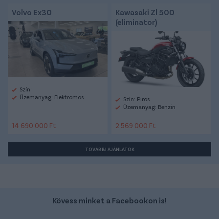
Volvo Ex30
Kawasaki Zl 500
(eliminator)
Szín:
Üzemanyag: Elektromos
Szín: Piros
Üzemanyag: Benzin
14 690 000 Ft
2 569 000 Ft
TOVÁBBI AJÁNLATOK
Kövess minket a Facebookon is!