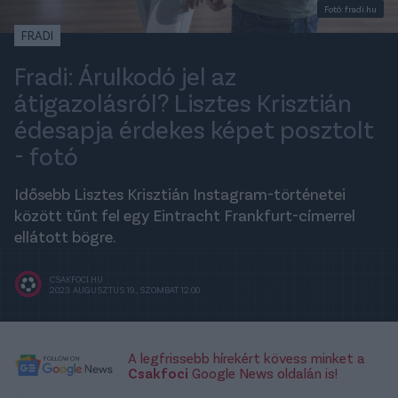
Fotó: fradi.hu
FRADI
Fradi: Árulkodó jel az
átigazolásról? Lisztes Krisztián
édesapja érdekes képet posztolt
- fotó
Idősebb Lisztes Krisztián Instagram-történetei
között tűnt fel egy Eintracht Frankfurt-címerrel
ellátott bögre.
CSAKFOCI.HU
2023. AUGUSZTUS 19., SZOMBAT 12:00
A legfrissebb hírekért kövess minket a
Csakfoci
Google News oldalán is!