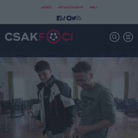
#FRADI
#ÁTIGAZOLÁSOK
#NB I