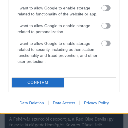
I want to allow Google to enable storage
Olvastad már?
related to functionality of the website or app.
I want to allow Google to enable storage
related to personalization.
I want to allow Google to enable storage
related to security, including authentication
functionality and fraud prevention, and other
user protection.
CONFIRM
Vidi: Molinón kifeszített üzenettel
alázták a szurkolók saját kapusukat -
Data Deletion
Data Access
Privacy Policy
fotó
A Fehérvár szurkolói csoportja, a Red-Blue Devils így
fejezte ki elégedetlenségét Kovács Dániel felé.