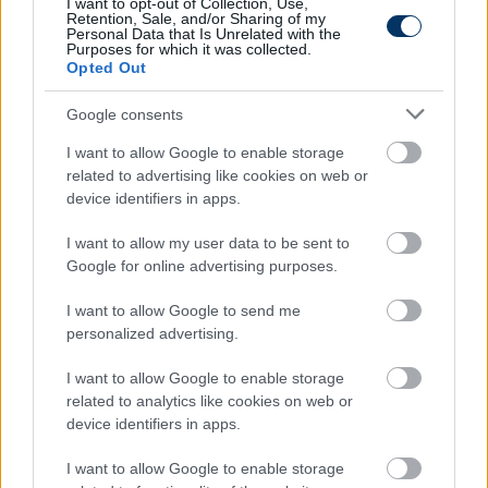
Így végül maradt a 0-2, a DVSC nyert meglepetésre,
I want to opt-out of Collection, Use,
Retention, Sale, and/or Sharing of my
így nem került sor őrségváltásra a tabella élén, a
Personal Data that Is Unrelated with the
Purposes for which it was collected.
Loki viszont fellépett a 8. pozícióba.
Opted Out
OTP Bank Liga, 21. forduló:
Google consents
Puskás Akadémia - DVSC 0-2 (Do. Babunski 17., 70.)
I want to allow Google to enable storage
related to advertising like cookies on web or
PAFC:
Markek - Szolnoki, Nunes, Stronati, Nagy Zs. -
device identifiers in apps.
Skribek, Corbu (Bakti, 80.), Favorov, Urblík (Plsek, 63.),
Gera (Komáromi, 46.) - Kozák
I want to allow my user data to be sent to
Google for online advertising purposes.
DVSC:
Gróf - Poór (Baranyai, 73.), Deslandes,
Pávkovics, Ferenczi - Bódi, Baráth, Da. Babunski
I want to allow Google to send me
(Bényei, 61.), Szécsi - Dzsudzsák (Ugrai, 80.), Do.
personalized advertising.
Babunski (Tischler, 73.)
I want to allow Google to enable storage
related to analytics like cookies on web or
Később:
device identifiers in apps.
17:45: MOL Fehérvár FC - Újpest -
ÉLŐBEN ITT!
I want to allow Google to enable storage