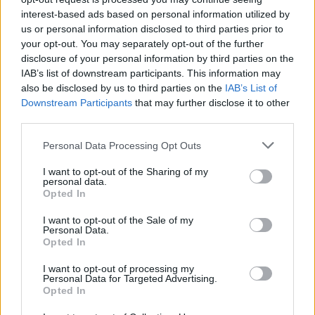
lelátóról irányító Hornyák Zsolt, a Puskás
interest-based ads based on personal information utilized by
Akadémiának pedig voltak is veszélyes lehetőségei,
us or personal information disclosed to third parties prior to
your opt-out. You may separately opt-out of the further
de kétszer is Deslandes mentett nagyot. A 68.
disclosure of your personal information by third parties on the
percben aztán Stronati fejelhetett volna egyenlítő
IAB’s list of downstream participants. This information may
gólt, de kevéssel tévesztett egy szöglet után.
also be disclosed by us to third parties on the
IAB’s List of
Downstream Participants
that may further disclose it to other
Egy perccel később viszont jött a mindent eldöntő
third parties.
második vendégtalálat. Egy szép Dzsudzsák-Bódi-
Baráth-
Dorian Babunski
akció végén a csatár
Please note that this website/app uses one or more Google
Personal Data Processing Opt Outs
services and may gather and store information including but
közelről stukkolt Markek kapujába (0-2).
not limited to your visit or usage behaviour. You may click to
I want to opt-out of the Sharing of my
personal data.
A hajrára fordulva, a 78. percben a csereként beállt
grant or deny consent to Google and its third-party tags to
Opted In
use your data for below specified purposes in below Google
Tischler is betalálhatott volna, de Dzsudzsák
consent section.
beadása után egy lépésről Markeket találta telibe. A
I want to opt-out of the Sale of my
Personal Data.
86. percben kapufát fejelt a hazai csapat: Szolnoki
Opted In
csúsztatott egy szöglet után, a labda a bal
I want to opt-out of processing my
kapufáról pörgött tovább, majd Ugrai rúgta ki a
Personal Data for Targeted Advertising.
labdát - még a gólvonal előtt.
Opted In