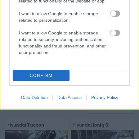
related to functionality of the website or app.
Itt állíthatod be, hogy a Csakfoci az elsők
I want to allow Google to enable storage
között legyen a Google-találatokban
related to personalization.
I want to allow Google to enable storage
related to security, including authentication
Tetszett a cikk? Megosztanád?
functionality and fraud prevention, and other
Link másolása
Email küldés
user protection.
CÍMKÉK:
#MAGYAR FOCI
#NB I
#DVSC
#PUSKÁS
AKADÉMIA
#DEBRECEN
#LOKI
CONFIRM
Data Deletion
Data Access
Privacy Policy
Autópiac
Hyundai Tucson
Hyundai Ioniq 6