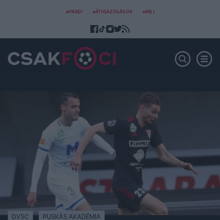
#FRADI
#ÁTIGAZOLÁSOK
#NB I
DVSC
PUSKÁS AKADÉMIA