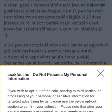
a télen igazolt debreceni támadó,
Dorian Babunski
puskázott el két lehetőséget, de a 17. percben már
nem hibázott az északmacedón légiós. A 25 éves
játékos balról húzott befelé, majd két szép cselt
követően 11 méterről tekert a kapu bal oldalába (0-
1).
A 20. percben Kozák lábában volt benne az egyenlítő
gól, de lövés helyett elesett a csatár. A másik
oldalon némiképp váratlanul a francia védő,
Deslandes került komoly helyzetbe, de 15 méterről a
jobb kapufa mellé tüzelt.
csakfoci.hu -
Do Not Process My Personal
A játékrész második felében viszont már inkább a
Information
mezőnyben zajlott a játék, a kapuk kevésbé kerültek
veszélybe.
If you wish to opt-out of the sale, sharing to third parties, or
processing of your personal or sensitive information for
II. félidő:
targeted advertising by us, please use the below opt-out
section to confirm your selection. Please note that after your
Komáromit is bedobta a fordulás után az egyelőre a
opt-out request is processed you may continue seeing