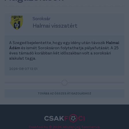
Soroksár
Halmai visszatért
A Szeged bejelentette, hogy egy idény után távozik
Halmai
Ádám
és ismét Soroksáron folytathatja pályafutását. A 25
éves támadó korábban két időszakban volt a soroksári
alakulat tagja.
2026-08-07 13:01
TOVÁBB AZ ÖSSZES ÁTIGAZOLÁSHOZ
Csakfoci.hu © 2026 Minden jog fenntartva.