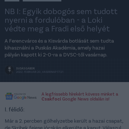
NB I: Egyik dobogós sem tudott
nyerni a fordulóban - a Loki
védte meg a Fradi első helyét
A Ferencváros és a Kisvárda botlását sem tudta
kihasználni a Puskás Akadémia, amely hazai
pályán kapott ki 2-0-ra a DVSC-től vasárnap.
DUDÁS GÁBOR
2022. FEBRUÁR 20., VASÁRNAP 17:21
A legfrissebb hírekért kövess minket a
Csakfoci
Google News oldalán is!
I. félidő:
Már a 2. percben gólhelyzetbe került a hazai csapat,
de Skribek fejese jócskán elkerülte a kaput. Válaszul