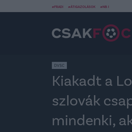
#FRADI
#ÁTIGAZOLÁSOK
#NB I
DVSC
Kiakadt a Lo
szlovák csap
mindenki, ak