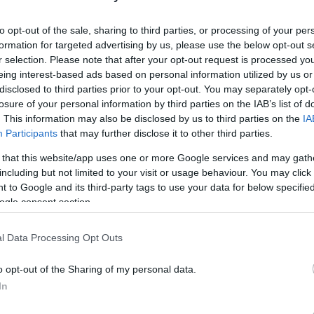
to opt-out of the sale, sharing to third parties, or processing of your per
formation for targeted advertising by us, please use the below opt-out s
ves játékosa pontosan nem írta le a
r selection. Please note that after your opt-out request is processed y
 hogy a Honvéd elleni bajnokin a mezőny talán
eing interest-based ads based on personal information utilized by us or
 drukkerek által - a hónap játékosának is
disclosed to third parties prior to your opt-out. You may separately opt-
losure of your personal information by third parties on the IAB’s list of
rmazása miatt érhették inzultusok a Loki
. This information may also be disclosed by us to third parties on the
IA
i bejegyzését
idézzük az alábbiakban.
Participants
that may further disclose it to other third parties.
- mindig ezt gondoltam. De az utóbbi időkben
 that this website/app uses one or more Google services and may gath
including but not limited to your visit or usage behaviour. You may click 
 to Google and its third-party tags to use your data for below specifi
ogle consent section.
yűlölködő, esetenként rasszista
ülnie bárkinek - főleg a saját csapata
l Data Processing Opt Outs
szei vagyunk, legyünk bármilyen
y felekezethez, vagy legyen a bőrünk
o opt-out of the Sharing of my personal data.
hogy így viselkedtek egy társunkkal szemben.
In
ben részt vesz, én azt teszem miattatok!