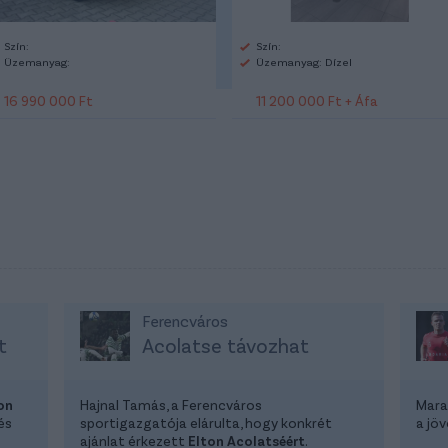
Szín:
Szín:
Üzemanyag:
Üzemanyag: Dízel
16 990 000 Ft
11 200 000 Ft + Áfa
Ferencváros
t
Acolatse távozhat
on
Hajnal Tamás, a Ferencváros
Mara
és
sportigazgatója elárulta, hogy konkrét
a jöv
ajánlat érkezett
Elton Acolatséért
.