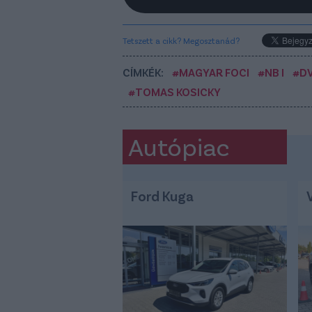
Tetszett a cikk? Megosztanád?
CÍMKÉK:
#MAGYAR FOCI
#NB I
#D
#TOMAS KOSICKY
Autópiac
Ford Kuga