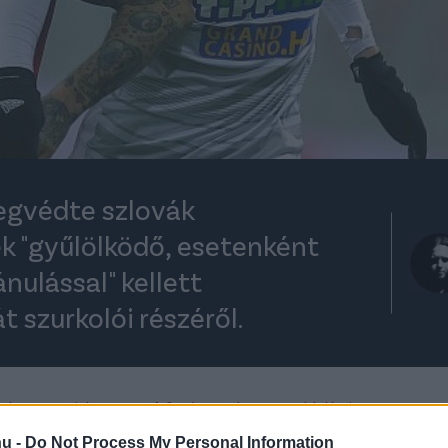
egvédte szlovák
ek "gyűlölködő, esetenként
nulással" kellett
t szurkolói részéről.
rt kövess minket a
Csakfoci
Google News oldalán is!
Eze
hu -
Do Not Process My Personal Information
Instagramon emelt szót szlovák csapattársa,