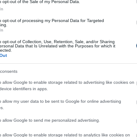
o opt-out of the Sale of my Personal Data.
In
"
- írta a közösségi oldalon a futballista.
to opt-out of processing my Personal Data for Targeted
50pgK0Ho_6/?igshid=1hpc4pzfvbvyp
ing.
In
o opt-out of Collection, Use, Retention, Sale, and/or Sharing
ersonal Data that Is Unrelated with the Purposes for which it
matosan a DVSC kezdőcsapatának újra, a 33
lected.
Out
ereséggel végződött (1-6) bajnokin állhatott
ényben, majd a Kisvárda, a ZTE és a Honvéd
consents
, teljesítményére nem lehetett panasz,
a múlt
o allow Google to enable storage related to advertising like cookies on
t a forduló válogatottjába
.
evice identifiers in apps.
o allow my user data to be sent to Google for online advertising
s.
to allow Google to send me personalized advertising.
o allow Google to enable storage related to analytics like cookies on