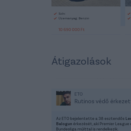
Szín:
Üzemanyag: Benzin
10 690 000 Ft
Átigazolások
ETO
Rutinos védő érkezet
Az ETO bejelentette a 38 esztendős
Le
Balogun
érkezését, aki Premier League 
Bundesliga múlttal is rendelkezik.