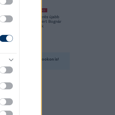
MAGYAR FOCI
A Fradi-verés újabb
kispadot ért Bognár
Györgynek
Kövess minket a Facebookon is!