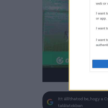
web or d
I want t
or app.
I want t
I want t
authenti
Itt állíthatod be, hogy a 
találatokban