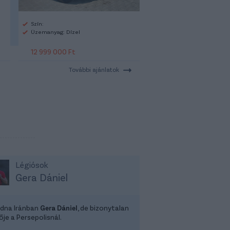
Szín:
Üzemanyag: Dízel
12 999 000 Ft
További ajánlatok
Légiósok
Gera Dániel
dna Iránban
Gera Dániel
, de bizonytalan
ője a Persepolisnál.