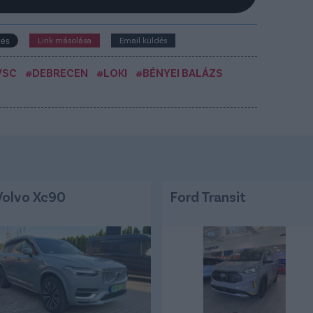
Link másolása
Email küldés
VSC
#DEBRECEN
#LOKI
#BÉNYEI BALÁZS
Volvo Xc90
Ford Transit