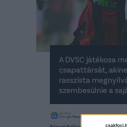
A DVSC játékosa m
csapattársát, akin
rasszista megnyílvá
szembesülnie a sajá
A legfrissebb híreké
csakfoci.
Bényei Balázs
, a DVSC védője az 