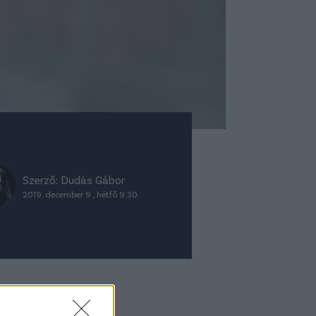
Szerző:
Dudás Gábor
2019. december 9., hétfő 9:30
ket ajánljuk