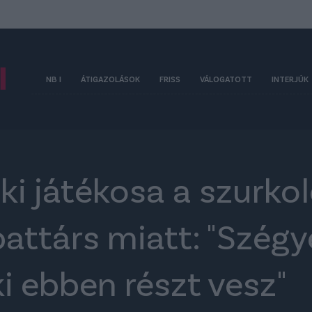
NB I
ÁTIGAZOLÁSOK
FRISS
VÁLOGATOTT
INTERJÚK
ki játékosa a szurkol
attárs miatt: "Szégy
i ebben részt vesz"