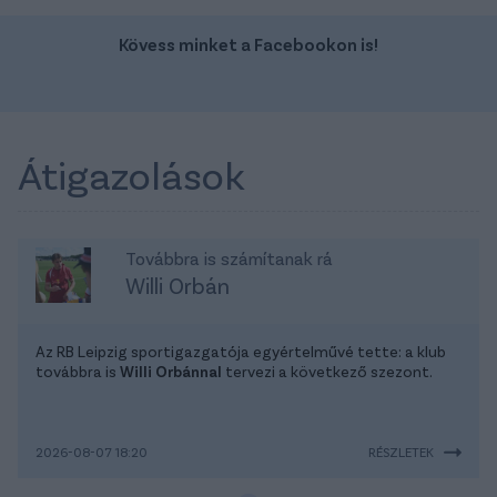
Kövess minket a Facebookon is!
Átigazolások
Továbbra is számítanak rá
Willi Orbán
Az RB Leipzig sportigazgatója egyértelművé tette: a klub
továbbra is
Willi Orbánnal
tervezi a következő szezont.
2026-08-07 18:20
RÉSZLETEK