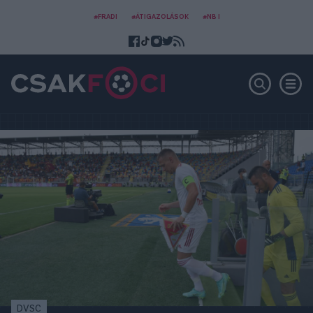
#FRADI
#ÁTIGAZOLÁSOK
#NB I
DVSC