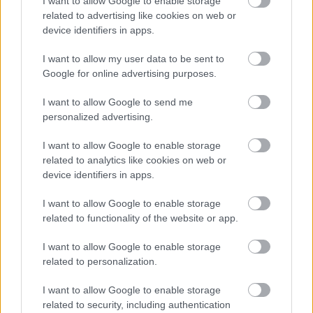
I want to allow Google to enable storage
a télen - átigazolási körkép
related to advertising like cookies on web or
device identifiers in apps.
Így állnak a magyar élvonal klubjai a téli átigazolási
időszakban az érkezők, a távozók és a jelöltek terén.
I want to allow my user data to be sent to
Körkép az eddig történtekről.
Google for online advertising purposes.
Elolvasom
I want to allow Google to send me
personalized advertising.
Itt állíthatod be, hogy a Csakfoci az elsők
I want to allow Google to enable storage
között legyen a Google-találatokban
related to analytics like cookies on web or
device identifiers in apps.
I want to allow Google to enable storage
Tetszett a cikk? Megosztanád?
related to functionality of the website or app.
Link másolása
Email küldés
I want to allow Google to enable storage
related to personalization.
CÍMKÉK:
#MAGYAR FOCI
#NB I
#DVSC
#DZSUDZSÁK
BALÁZS
I want to allow Google to enable storage
related to security, including authentication