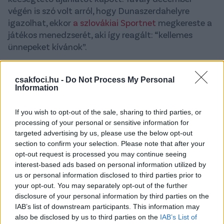
végén is szó volt arról, hogy Dunaszerdahelyre
igazolhat, ekkor
a szlovákiai Sportnet
megkereste a
játékos menedzserét, aki így reagált: “kellemes
ünnepeket kívánok”.
Az üggyel kapcsolatban hétfő délelőtt a DVSC
közleményben reagált a megjelentekre, amelyet
csakfoci.hu -
Do Not Process My Personal
Information
természetesen változtatás nélkül közlünk:
-
Bár szokás szerint rengeteg pletyka, találgatás és
If you wish to opt-out of the sale, sharing to third parties, or
meg nem erősített sajtóinformáció látott napvilágot
processing of your personal or sensitive information for
targeted advertising by us, please use the below opt-out
Dzsudzsák Balázst illetően, a DVSC ezúton tudatja,
section to confirm your selection. Please note that after your
hogy a 108-szoros válogatott labdarúgó továbbra is
opt-out request is processed you may continue seeing
a Loki mezében ragadhatja tapsra a szurkolókat. A
interest-based ads based on personal information utilized by
debreceni csapatkapitány a DVSC élő szerződéssel
us or personal information disclosed to third parties prior to
rendelkező játékosa, és a tavaszi idényben is az
your opt-out. You may separately opt-out of the further
marad. Klubunkhoz egyébiránt semmilyen másik
disclosure of your personal information by third parties on the
csapattól nem futott be hivatalos megkeresés
IAB’s list of downstream participants. This information may
also be disclosed by us to third parties on the
IAB’s List of
Dzsudzsák Balázs kapcsán
- olvasható
a