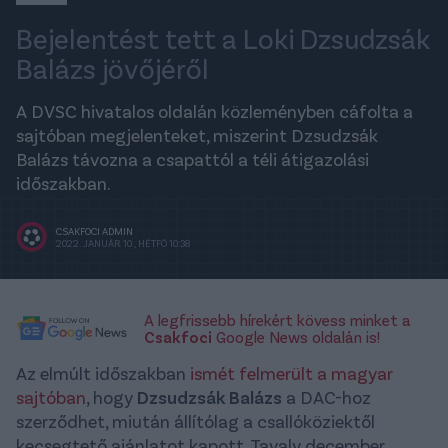
Bejelentést tett a Loki Dzsudzsák
Balázs jövőjéről
A DVSC hivatalos oldalán közleményben cáfolta a
sajtóban megjelenteket, miszerint Dzsudzsák
Balázs távozna a csapattól a téli átigazolási
időszakban.
CSAKFOCI ADMIN
2022. JANUÁR 10., HÉTFŐ 10:38
A legfrissebb hírekért kövess minket a
Csakfoci
Google News oldalán is!
Az elmúlt időszakban
ismét felmerült a magyar
sajtóban
, hogy
Dzsudzsák Balázs
a DAC-hoz
szerződhet, miután állítólag a csallóköziektől
kecsegtető ajánlatot kapott. Tavaly december