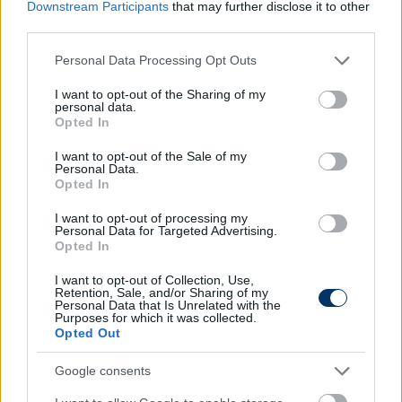
Downstream Participants
that may further disclose it to other
hajdúságiak kommünikéje
.
third parties.
Dzsudzsák a szezonban 16 mérkőzésen hat gólt
Please note that this website/app uses one or more Google
Personal Data Processing Opt Outs
szerzett és nyolc gólpasszt jegyzett a mostani
services and may gather and store information including but
bajnoki idényben.
not limited to your visit or usage behaviour. You may click to
I want to opt-out of the Sharing of my
personal data.
grant or deny consent to Google and its third-party tags to
Opted In
Olvastad már?
use your data for below specified purposes in below Google
consent section.
I want to opt-out of the Sale of my
Personal Data.
Opted In
I want to opt-out of processing my
Personal Data for Targeted Advertising.
Opted In
I want to opt-out of Collection, Use,
Retention, Sale, and/or Sharing of my
Personal Data that Is Unrelated with the
Purposes for which it was collected.
Opted Out
Google consents
Így erősítettek az NB I csapatai eddig