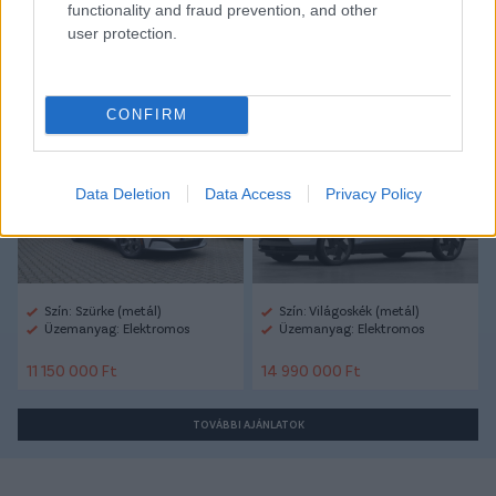
functionality and fraud prevention, and other
user protection.
Autópiac
CONFIRM
Ford Mustang Mach-e
Volvo Ex30
Data Deletion
Data Access
Privacy Policy
Szín: Szürke (metál)
Szín: Világoskék (metál)
Üzemanyag: Elektromos
Üzemanyag: Elektromos
11 150 000 Ft
14 990 000 Ft
TOVÁBBI AJÁNLATOK