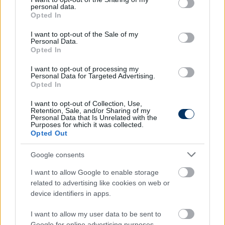
personal data.
Tamás és Dragoner Filip
szerződése június 30-án
grant or deny consent to Google and its third-party tags to
Opted In
járt volna le, a két játékos további két évre, 2022.
use your data for below specified purposes in below Google
consent section.
június 30-áig kötelezte el magát az együtteshez,
I want to opt-out of the Sale of my
Personal Data.
míg
Vajda Sándor
2023. június 30-áig írt alá.
Danyl
Opted In
Ryabenko
meggyőzte a szakmai stábot
tehetségéről, így a fiatal hálóőrrel hosszú távú,
I want to opt-out of processing my
Personal Data for Targeted Advertising.
hároméves szerződést fog kötni a klub.
Opted In
Silye Erik
kölcsönadási szerződése június 30-án jár
I want to opt-out of Collection, Use,
Retention, Sale, and/or Sharing of my
le, vele kapcsolatban azt mondta a szakember, hogy
Personal Data that Is Unrelated with the
a Ferencvároshoz még egyéves szerződés köti, az
Purposes for which it was collected.
Opted Out
egyeztetések zajlanak, de a két klub elképzelései
távol állnak egymástól, viszont a játékos és a
Google consents
borsodi klub között nincsen akadálya a közös
folytatásnak.
I want to allow Google to enable storage
related to advertising like cookies on web or
device identifiers in apps.
Itt állíthatod be, hogy a Csakfoci az elsők
I want to allow my user data to be sent to
között legyen a Google-találatokban
Google for online advertising purposes.