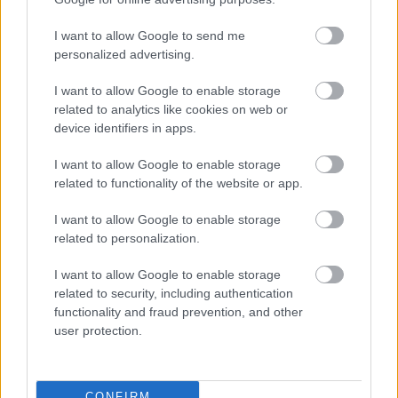
I want to allow Google to send me
personalized advertising.
Tetszett a cikk? Megosztanád?
Link másolása
Email küldés
I want to allow Google to enable storage
related to analytics like cookies on web or
device identifiers in apps.
CÍMKÉK:
#MAGYAR FOCI
#NB I
#MEZŐKÖVESD
#BERECZ ZSOMBOR
#SILYE ERIK
#DRAGÓNER FILIP
I want to allow Google to enable storage
#SZELES TAMÁS
#VAJDA SÁNDOR
related to functionality of the website or app.
I want to allow Google to enable storage
related to personalization.
Autópiac
I want to allow Google to enable storage
related to security, including authentication
functionality and fraud prevention, and other
Yamaha X-max 125
Geely Starray Em-i
user protection.
CONFIRM