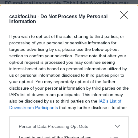
FC
szakmai igazgatója,
Tóth László
korábban már
elárulta, hogy a kölcsönben lévő
Berecz Zsombort
csakfoci.hu -
Do Not Process My Personal
végleg megszereznék a
MOL Fehérvár FC-től
, a
Information
kövesdiek szakembere pedig ezúttal újabb
fejleményekről számolt be a
klubhonlapon
. Tóth
If you wish to opt-out of the sale, sharing to third parties, or
kiemelte, hogy
processing of your personal or sensitive information for
targeted advertising by us, please use the below opt-out
Berecz átigazolásáról a két klub már megegyezett
section to confirm your selection. Please note that after your
egymással, a játékos és a borsodi klub között
opt-out request is processed you may continue seeing
folyamatosan zajlanak az egyeztetések.
interest-based ads based on personal information utilized by
us or personal information disclosed to third parties prior to
Tóth azt is elmondta, hogy pár apróbb dologban
your opt-out. You may separately opt-out of the further
szükséges dűlőre jutni, ezt követően az 1-szeres
disclosure of your personal information by third parties on the
magyar válogatott középpályás 3 éves szerződést
IAB’s list of downstream participants. This information may
köthet a sárga-kékekkel, majd hozzátette, a klubnak
also be disclosed by us to third parties on the
IAB’s List of
Downstream Participants
that may further disclose it to other
van egy opciója, melyet szeretnének érvényesíteni,
third parties.
amint ebben megállapodás születik, pont kerül az
egyezség végére.
Please note that this website/app uses one or more Google
Personal Data Processing Opt Outs
services and may gather and store information including but
A szakmai igazgató bejelentette, hogy
Szeles
not limited to your visit or usage behaviour. You may click to
I want to opt-out of the Sharing of my