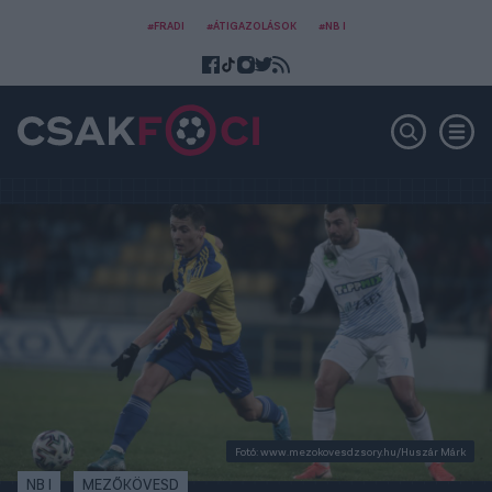
#FRADI
#ÁTIGAZOLÁSOK
#NB I
Fotó: www.mezokovesdzsory.hu/Huszár Márk
NB I
MEZŐKÖVESD