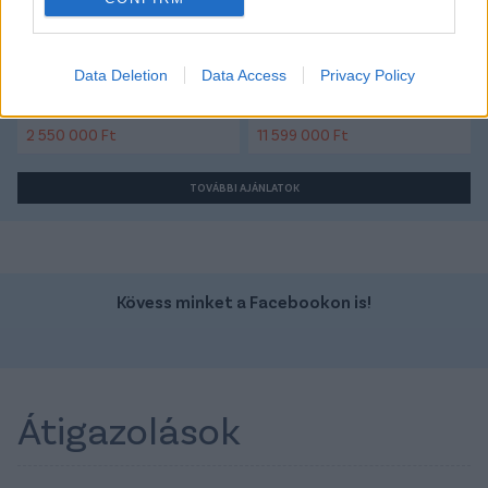
Data Deletion
Data Access
Privacy Policy
Szín:
Szín: Kék
Üzemanyag:
Üzemanyag:
2 550 000 Ft
11 599 000 Ft
TOVÁBBI AJÁNLATOK
Kövess minket a Facebookon is!
Átigazolások