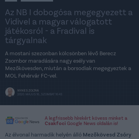
Az NB I dobogósa megegyezett a
Vidivel a magyar válogatott
játékosról - a Fradival is
tárgyalnak
A mostani szezonban kölcsönben lévő Berecz
Zsombor maradására nagy esély van
Mezőkövesden, miután a borsodiak megegyeztek a
MOL Fehérvár FC-vel.
NYIKES ZOLTÁN
2020. MÁJUS 16., SZOMBAT 16:43
A legfrissebb hírekért kövess minket a
Csakfoci
Google News oldalán is!
Az élvonal harmadik helyén álló
Mezőkövesd Zsóry