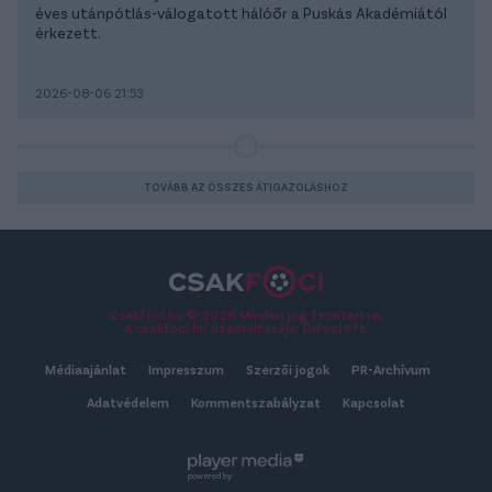
éves utánpótlás-válogatott hálóőr a Puskás Akadémiától
érkezett.
2026-08-06 21:53
TOVÁBB AZ ÖSSZES ÁTIGAZOLÁSHOZ
Csakfoci.hu © 2026 Minden jog fenntartva.
A csakfoci.hu üzemeltetője: DrFoci Kft.
Médiaajánlat
Impresszum
Szerzői jogok
PR-Archívum
Adatvédelem
Kommentszabályzat
Kapcsolat
powered by