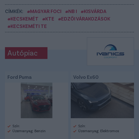
CÍMKÉK:
#MAGYAR FOCI
#NB I
#KISVÁRDA
#KECSKEMÉT
#KTE
#EDZŐI VÁRAKOZÁSOK
#KECSKEMÉTI TE
Autópiac
Ford Puma
Volvo Ex60
Szín:
Szín:
Üzemanyag: Benzin
Üzemanyag: Elektromos