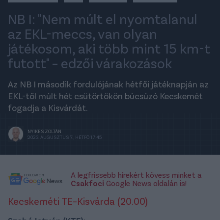
NB I: "Nem múlt el nyomtalanul
az EKL-meccs, van olyan
játékosom, aki több mint 15 km-t
futott" – edzői várakozások
Az NB I második fordulójának hétfői játéknapján az
EKL-től múlt hét csütörtökön búcsúzó Kecskemét
fogadja a Kisvárdát.
NYIKES ZOLTÁN
2023. AUGUSZTUS 7., HÉTFŐ 17:45
A legfrissebb hírekért kövess minket a
Csakfoci
Google News oldalán is!
Kecskeméti TE–Kisvárda (20.00)