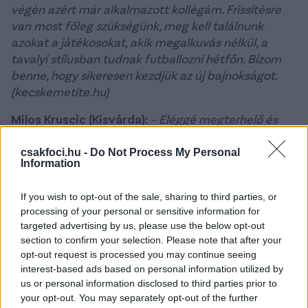
végén azért már alkalmazott kollégám. Frissítésre
van most főleg szükségünk, meg kell találnunk
azokat a játékosokat, akik megalkuvás nélkül, a
tavalyi stílusban tudnak futballozni hétfőn. Bízom
benne, hogy sikeresen kezdjük az új bajnokságot.
(kecskemetite.hu)
Milos Kruscic (Kisvárda):
– Eléggé megterhelő és
hosszú volt ez a hét számunkra, melynek elején egy
barátságos mérkőzést játszottunk az Újfehértó
csakfoci.hu -
Do Not Process My Personal
Information
ellen, ami nagy segítségünkre volt, hiszen azon
játékosaink is megkapták a meccsterhelést, akik
If you wish to opt-out of the sale, sharing to third parties, or
kevesebb lehetőséghez jutottak Zalaegerszegen
processing of your personal or sensitive information for
vagy éppenséggel nem is kerültek pályára. Ezt
targeted advertising by us, please use the below opt-out
követően a szokásos módon készültünk a
section to confirm your selection. Please note that after your
Kecskemét elleni bajnoki kihívásra. Mint ismert,
opt-out request is processed you may continue seeing
három idegenbeli összecsapással kezdjük az idényt,
interest-based ads based on personal information utilized by
ami egyben három hosszú utazást is jelent. Nagyon
us or personal information disclosed to third parties prior to
your opt-out. You may separately opt-out of the further
nehéz mérkőzésre számítok, hiszen az előző szezon