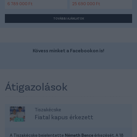
6 789 000 Ft
25 690 000 Ft
TOVÁBBI AJÁNLATOK
Kövess minket a Facebookon is!
Átigazolások
Tiszakécske
Fiatal kapus érkezett
A Tiszakécske bejelentette
Németh Bence
érkezését. A 18