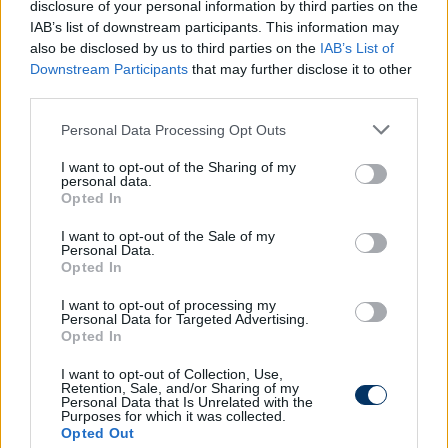
disclosure of your personal information by third parties on the
ezüstérmeséhez látogatunk, amely csütörtökön
IAB’s list of downstream participants. This information may
még az Európa-konferencialiga-selejtezőjében
also be disclosed by us to third parties on the
IAB’s List of
szerepelt. Őszintén szólva nem gondolkozom azon,
Downstream Participants
that may further disclose it to other
hogy előnyt tudunk-e kovácsolni abból, hogy az
third parties.
ellenfelünk kupamérkőzést játszott, mivel elég mély
Please note that this website/app uses one or more Google
Personal Data Processing Opt Outs
a keretük, így nem hiszem, hogy ez bármit is
services and may gather and store information including but
befolyásol. Ráadásul ők játsszanak otthon és tudjuk
not limited to your visit or usage behaviour. You may click to
I want to opt-out of the Sharing of my
róluk, hogy hazai pályán mindig nagyon veszélyesek.
personal data.
grant or deny consent to Google and its third-party tags to
Opted In
Tiszteljük az ellenfelet, a legutóbbi idényben
use your data for below specified purposes in below Google
szerzett második helyezése különösen tekintélyt
consent section.
I want to opt-out of the Sale of my
Personal Data.
parancsol. Ami minket illet, jó formában és
Opted In
hangulatban várjuk a kezdő sípszót, hiszen
győzelemmel kezdtük a bajnokságot.
I want to opt-out of processing my
Personal Data for Targeted Advertising.
Opted In
Optimistán tekintünk előre, a keretünk
I want to opt-out of Collection, Use,
lényegében teljes, szerencsére szombaton
Retention, Sale, and/or Sharing of my
Personal Data that Is Unrelated with the
már Bohdan Melnik is velünk edzhetett, bár
Purposes for which it was collected.
érthető módon ő még nem áll készen arra,
Opted Out