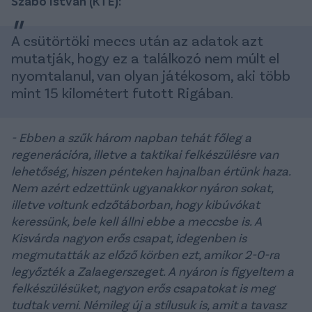
Szabó István (KTE):
A csütörtöki meccs után az adatok azt
mutatják, hogy ez a találkozó nem múlt el
nyomtalanul, van olyan játékosom, aki több
mint 15 kilométert futott Rigában.
- Ebben a szűk három napban tehát főleg a
regenerációra, illetve a taktikai felkészülésre van
lehetőség, hiszen pénteken hajnalban értünk haza.
Nem azért edzettünk ugyanakkor nyáron sokat,
illetve voltunk edzőtáborban, hogy kibúvókat
keressünk, bele kell állni ebbe a meccsbe is. A
Kisvárda nagyon erős csapat, idegenben is
megmutatták az előző körben ezt, amikor 2-0-ra
legyőzték a Zalaegerszeget. A nyáron is figyeltem a
felkészülésüket, nagyon erős csapatokat is meg
tudtak verni. Némileg új a stílusuk is, amit a tavasz