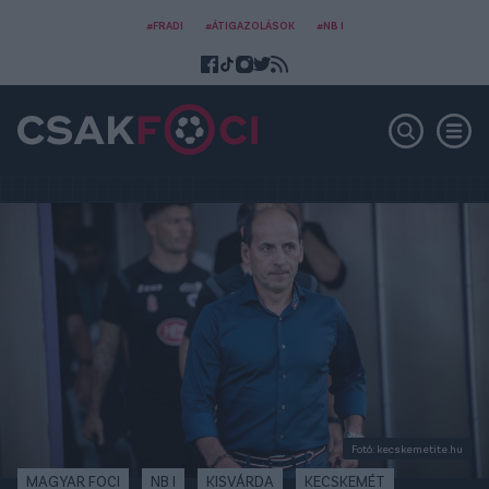
#FRADI
#ÁTIGAZOLÁSOK
#NB I
Fotó: kecskemetite.hu
MAGYAR FOCI
NB I
KISVÁRDA
KECSKEMÉT