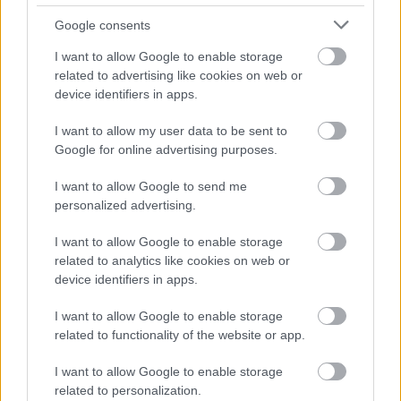
hogy be is vessük. Van az a mondás, hogy
Google consents
győztes csapaton ne változtass, de ez nem
mindig állja meg a helyét, én nem is
I want to allow Google to enable storage
tanultam ilyet, meglátjuk, hogy miként alakul
related to advertising like cookies on web or
device identifiers in apps.
majd a kezdő tizenegyünk hétfő este.
I want to allow my user data to be sent to
Google for online advertising purposes.
(kisvardafc.hu)
I want to allow Google to send me
Olvastad már?
personalized advertising.
I want to allow Google to enable storage
related to analytics like cookies on web or
device identifiers in apps.
I want to allow Google to enable storage
related to functionality of the website or app.
I want to allow Google to enable storage
related to personalization.