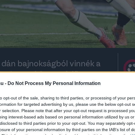
a dán bajnokságból vinnék a
a is meghívott védőt.
hu -
Do Not Process My Personal Information
to opt-out of the sale, sharing to third parties, or processing of your per
rt kövess minket a
Csakfoci
Google News oldalán is!
Eze
formation for targeted advertising by us, please use the below opt-out s
r selection. Please note that after your opt-out request is processed y
ánt
több dán klub is érdeklődik
, és már
eing interest-based ads based on personal information utilized by us or
lőivel egy lehetséges átigazolásról - értesült a
disclosed to third parties prior to your opt-out. You may separately opt-
losure of your personal information by third parties on the IAB’s list of