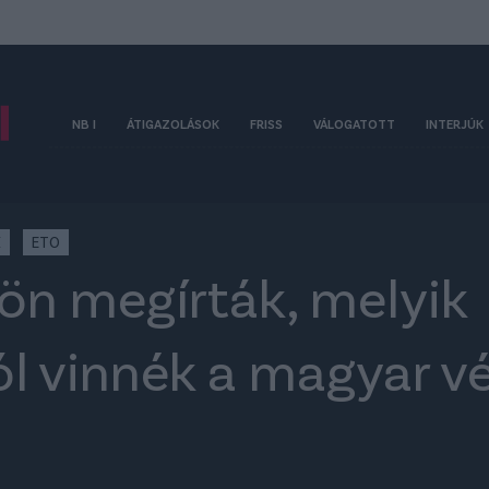
NB I
ÁTIGAZOLÁSOK
FRISS
VÁLOGATOTT
INTERJÚK
K
ETO
dön megírták, melyik
l vinnék a magyar vé