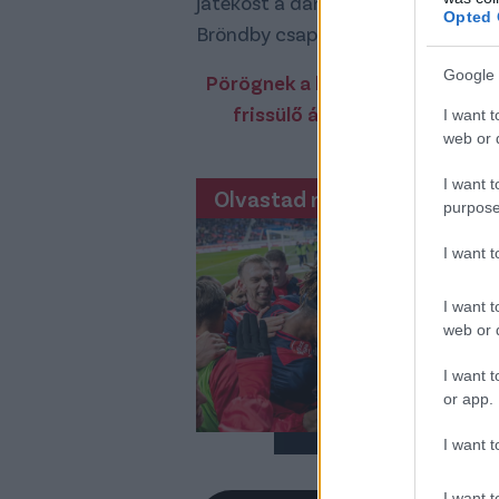
játékost a dán bajnokságba: akkor
Opted 
Bröndby csapatához.
Google 
Pörögnek a hírek az átigazolás
frissülő átigazolási rovatát
I want t
web or d
megta
I want t
Olvastad már?
purpose
Cé
gó
I want 
fe
I want t
Szi
web or d
bero
pál
I want t
or app.
I want t
I want t