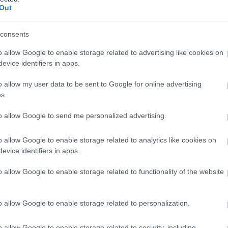
 Marko Divkovic egymillió euróért igazolt a
Out
consents
i piacon, kövesd a csakfoci.hu folyamatosan
, ahol minden fontos információt azonnal
o allow Google to enable storage related to advertising like cookies on
evice identifiers in apps.
lálsz - KATTINTS!
o allow my user data to be sent to Google for online advertising
s.
legyenesben az Újpest az NB I-es
lzsák ügyében - itt a legfrissebb
to allow Google to send me personalized advertising.
jlemény
o allow Google to enable storage related to analytics like cookies on
nte biztosra vehető, hogy a tavasszal az NB I-be
evice identifiers in apps.
bbant nigériai csatár a lila-fehéreknél folytatja
yafutását.
o allow Google to enable storage related to functionality of the website
Elolvasom
o allow Google to enable storage related to personalization.
o allow Google to enable storage related to security, including