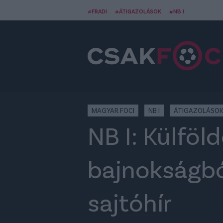
#FRADI
#ÁTIGAZOLÁSOK
#NB I
MAGYAR FOCI
NB I
ÁTIGAZOLÁSO
NB I: Külföl
bajnokságbó
sajtóhír