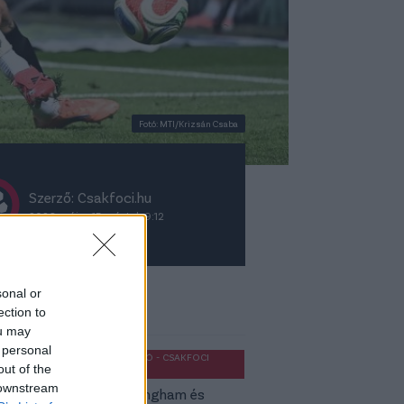
Fotó: MTI/Krizsán Csaba
Szerző: Csakfoci.hu
2026. május 15., péntek 9:12
sonal or
ket ajánljuk
ection to
ou may
 personal
OLDALHÁLÓ - CSAKFOCI
out of the
LIGHT
 downstream
Jude Bellingham és