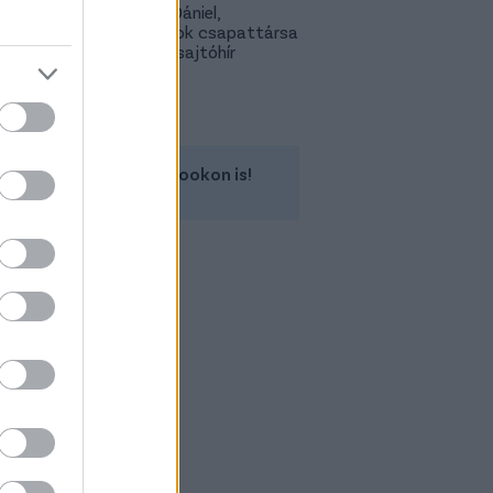
Gazdag Dániel,
világbajnok csapattársa
is lehet - sajtóhír
Kövess minket a Facebookon is!