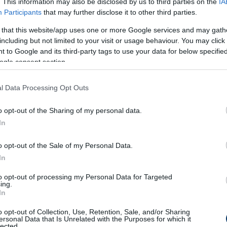
. This information may also be disclosed by us to third parties on the
IA
 azonban elképzelhetőnek tartják, hogy az
Participants
that may further disclose it to other third parties.
idényben a dán Szuperligában szerepeljen
 that this website/app uses one or more Google services and may gath
e még két évig érvényes, és nemcsak Dániából,
including but not limited to your visit or usage behaviour. You may click 
 to Google and its third-party tags to use your data for below specifi
 is érdeklődnek iránta
, amiről az elmúlt
ogle consent section.
 beszámoltak
.
l Data Processing Opt Outs
nt fut Győrben, minden sorozatot figyelembe
érlege, márciusban és májusban is a magyar
o opt-out of the Sharing of my personal data.
Marco Rossi szövetségi kapitány.
In
ént
, hogy nagy esély van rá, hogy a Puskás
o opt-out of the Sale of my Personal Data.
Umathum Ádám az ETO-ban folytassa
In
, hogy a 2006-os hátvédet már Csinger
to opt-out of processing my Personal Data for Targeted
ing.
l. Ami még Csinger esetében érdekes, az az,
In
átékosa, ezért valószínű, hogy eladásával a
o opt-out of Collection, Use, Retention, Sale, and/or Sharing
iek egyébként három éve már értékesítettek egy
ersonal Data that Is Unrelated with the Purposes for which it
lected.