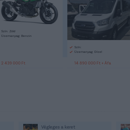
Szín: Zöld
Üzemanyag: Benzin
Szín:
Üzemanyag: Dízel
2 439 000 Ft
14 890 000 Ft + Áfa
Végleges a keret