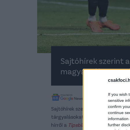
Sajtóhírek szerint 
magyar válogatottb
csakfoci.
If you wish 
A legfrissebb híreké
sensitive in
confirm you
Sajtóhírek szerint
Csinger Márk
ir
continue se
tárgyalásokat folytatnak a képvise
information 
hírről a
Tipsbladet
.
further disc