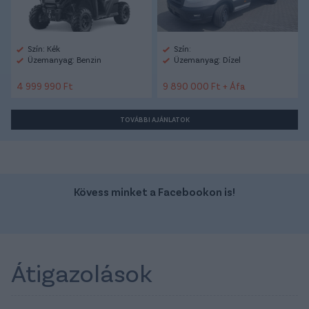
Szín: Kék
Szín:
Üzemanyag: Benzin
Üzemanyag: Dízel
4 999 990 Ft
9 890 000 Ft + Áfa
TOVÁBBI AJÁNLATOK
Kövess minket a Facebookon is!
Átigazolások