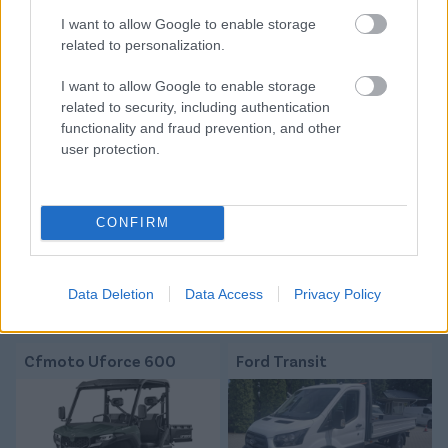
I want to allow Google to enable storage
related to personalization.
Tetszett a cikk? Megosztanád?
I want to allow Google to enable storage
Link másolása
Email küldés
related to security, including authentication
functionality and fraud prevention, and other
CÍMKÉK:
#MAGYAR FOCI
#NB I
#ÁTIGAZOLÁSOK
user protection.
#HAZAI ÁTIGAZOLÁSI HÍREK
#DIÓSGYŐR
#DVTK
#DIÓSGYŐRI VTK
CONFIRM
Autópiac
Data Deletion
Data Access
Privacy Policy
Cfmoto Uforce 600
Ford Transit