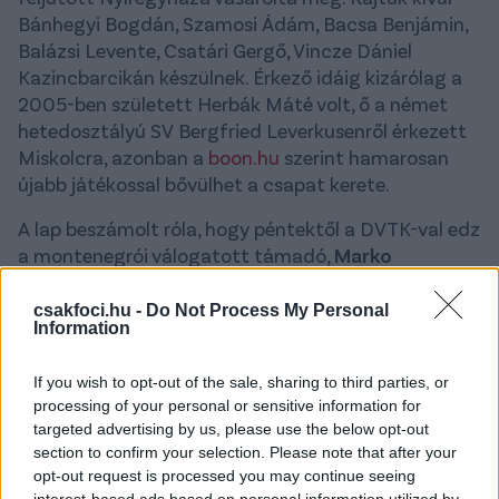
Bánhegyi Bogdán, Szamosi Ádám, Bacsa Benjámin,
Balázsi Levente, Csatári Gergő, Vincze Dániel
Kazincbarcikán készülnek. Érkező idáig kizárólag a
2005-ben született Herbák Máté volt, ő a német
hetedosztályú SV Bergfried Leverkusenről érkezett
Miskolcra, azonban a
boon.hu
szerint hamarosan
újabb játékossal bővülhet a csapat kerete.
A lap beszámolt róla, hogy péntektől a DVTK-val edz
a montenegrói válogatott támadó,
Marko
Rakonjac
, és a tavaly ősszel Diósgyőrben szerepelt
horvát kapus,
Karlo Sentic
, azonban a
csakfoci.hu -
Do Not Process My Personal
Information
szerződtetésüket még nem jelentették be a piros-
fehérek.
If you wish to opt-out of the sale, sharing to third parties, or
A portál szerint hozzájuk csatlakozhat rövid időn
processing of your personal or sensitive information for
targeted advertising by us, please use the below opt-out
belül a 21 esztendős szerb utánpótlás válogatott,
section to confirm your selection. Please note that after your
Uros Drezgic
, aki az orosz Rubin Kazan labdarúgója.
opt-out request is processed you may continue seeing
Érdekesség, hogy a fiatal játékos korábban együtt
interest-based ads based on personal information utilized by