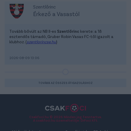
Szentlőrinc
Érkező a Vasastól
Tovább bővült az NB II-es
Szentlőrinc
kerete: a 18
esztendős támadó, Gruber Robin Vasas FC-től igazolt a
klubhoz. (
szentlorincse.hu
)
2026-08-09 13:06
TOVÁBB AZ ÖSSZES ÁTIGAZOLÁSHOZ
Csakfoci.hu © 2026 Minden jog fenntartva.
A csakfoci.hu üzemeltetője: DrFoci Kft.