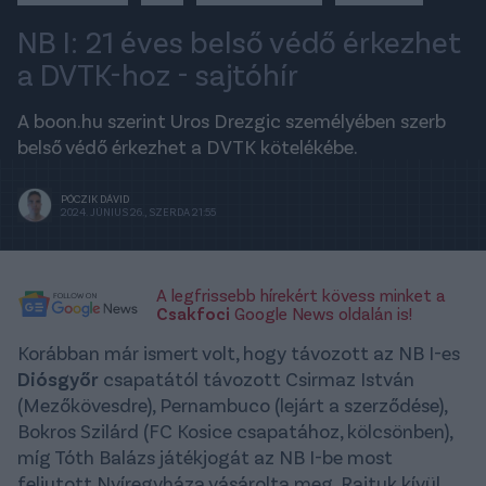
NB I: 21 éves belső védő érkezhet
a DVTK-hoz - sajtóhír
A boon.hu szerint Uros Drezgic személyében szerb
belső védő érkezhet a DVTK kötelékébe.
PÓCZIK DÁVID
2024. JÚNIUS 26., SZERDA 21:55
A legfrissebb hírekért kövess minket a
Csakfoci
Google News oldalán is!
Korábban már ismert volt, hogy távozott az NB I-es
Diósgyőr
csapatától távozott Csirmaz István
(Mezőkövesdre), Pernambuco (lejárt a szerződése),
Bokros Szilárd (FC Kosice csapatához, kölcsönben),
míg Tóth Balázs játékjogát az NB I-be most
feljutott Nyíregyháza vásárolta meg. Rajtuk kívül