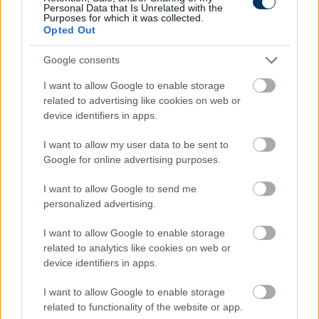
Personal Data that Is Unrelated with the
Purposes for which it was collected.
Az Újpest elnöke: "Ferencváros? Mi
Opted Out
ugyanezt meg tudjuk csinálni okosan
Google consents
és gyorsan"- Csoboth, az átigazolások
és a félig magyar keret is téma volt az
I want to allow Google to enable storage
új klubvezetés és Grzelak
related to advertising like cookies on web or
bemutatkozásán
device identifiers in apps.
Egy keddi, meghívásos médiaeseményen beszélt a
I want to allow my user data to be sent to
csapata jövőjéről és terveiről az Újpest FC elnöke,
Google for online advertising purposes.
Ratatics Péter, ügyvezetője, Benczédi Balázs, illetve a
lila-fehérek új vezetőedzője, a Fehérvártól érkezett
I want to allow Google to send me
Bartosz Grzelak a Szusza Ferenc Stadion
personalized advertising.
sajtótermében.
I want to allow Google to enable storage
Elolvasom
related to analytics like cookies on web or
device identifiers in apps.
I want to allow Google to enable storage
Itt állíthatod be, hogy a Csakfoci az elsők
related to functionality of the website or app.
között legyen a Google-találatokban