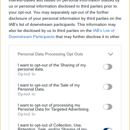
futballozott Rakonjaccal a szerb FK Cukarickiben,
us or personal information disclosed to third parties prior to
ahonnan utóbbi két éve nyáron távozott, míg
your opt-out. You may separately opt-out of the further
Drezgic egy évvel később, 2023 szeptemberében. A
disclosure of your personal information by third parties on the
boon.hu kiemelte, hogy Szatmári, Bárdos, Lund,
IAB’s list of downstream participants. This information may
also be disclosed by us to third parties on the
IAB’s List of
Baco és Chorbazdhyski is bevehető a védelem
Downstream Participants
that may further disclose it to other
közepén (csakúgy, mint Drezgic), így elképelhető,
third parties.
hogy a szerb játékos érkezése után a felsoroltak
közül lesz, aki távozik.
Please note that this website/app uses one or more Google
Personal Data Processing Opt Outs
services and may gather and store information including but
Olvastad már?
not limited to your visit or usage behaviour. You may click to
I want to opt-out of the Sharing of my
personal data.
grant or deny consent to Google and its third-party tags to
Opted In
use your data for below specified purposes in below Google
consent section.
I want to opt-out of the Sale of my
Personal Data.
Opted In
I want to opt-out of processing my
Personal Data for Targeted Advertising.
Opted In
I want to opt-out of Collection, Use,
Retention, Sale, and/or Sharing of my