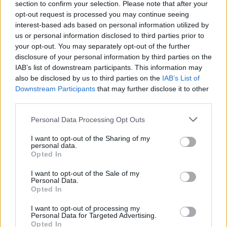
section to confirm your selection. Please note that after your
opt-out request is processed you may continue seeing
Az, hogy ott voltam, plusz motivációt ad,
interest-based ads based on personal information utilized by
hogy még keményebben, még
us or personal information disclosed to third parties prior to
szorgalmasabban végezzem a munkámat,
your opt-out. You may separately opt-out of the further
hogy egy nap én nyerhessem meg az Afrikai
disclosure of your personal information by third parties on the
IAB’s list of downstream participants. This information may
Aranylabdát.
also be disclosed by us to third parties on the
IAB’s List of
Downstream Participants
that may further disclose it to other
third parties.
- Komoly megtiszteltetés, hálás vagyok, hogy én
adhattam át az Év legjobb fiatal labdarúgójának
Please note that this website/app uses one or more Google
Personal Data Processing Opt Outs
járó díjat. Az a pillanat, amikor átadtam az
services and may gather and store information including but
elismerést Lamine-nak, emlékeztetett arra, hogy
not limited to your visit or usage behaviour. You may click to
I want to opt-out of the Sharing of my
personal data.
grant or deny consent to Google and its third-party tags to
milyen volt fiatalnak lenni, milyen volt, amikor arról
Opted In
use your data for below specified purposes in below Google
álmodoztam, hogy trófeákat akarok nyerni. Mindig
consent section.
I want to opt-out of the Sale of my
szeretnék jó teljesítményt nyújtani, jó érzés, amikor
Personal Data.
te vagy a legjobb, de a legfontosabb, hogy
Opted In
csapatként érjünk el nagy eredményeket
– mondta
I want to opt-out of processing my
Naby Keita.
Personal Data for Targeted Advertising.
Opted In