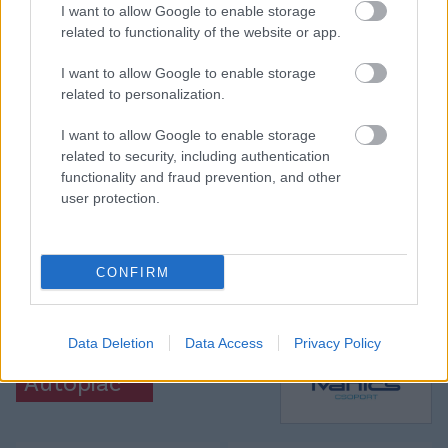
I want to allow Google to enable storage
related to functionality of the website or app.
Elolvasom
I want to allow Google to enable storage
related to personalization.
Itt állíthatod be, hogy a Csakfoci az elsők
I want to allow Google to enable storage
között legyen a Google-találatokban
related to security, including authentication
functionality and fraud prevention, and other
user protection.
Tetszett a cikk? Megosztanád?
Link másolása
Email küldés
CONFIRM
CÍMKÉK:
#NB I
#FRADI
#FERENCVÁROS
#NABY KEITA
Data Deletion
Data Access
Privacy Policy
Autópiac