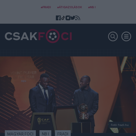
#FRADI
#ÁTIGAZOLÁSOK
#NB I
Fotó: fradi.hu
MAGYAR FOCI
NB I
FRADI