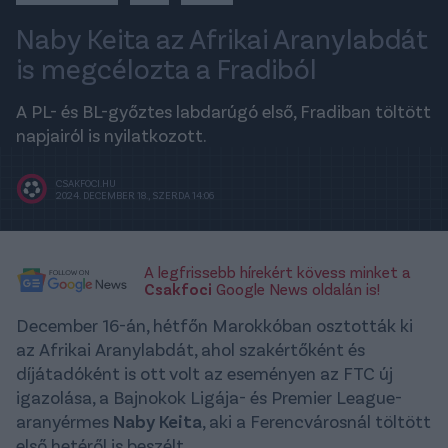
Naby Keita az Afrikai Aranylabdát
is megcélozta a Fradiból
A PL- és BL-győztes labdarúgó első, Fradiban töltött
napjairól is nyilatkozott.
CSAKFOCI.HU
2024. DECEMBER 18., SZERDA 14:06
A legfrissebb hírekért kövess minket a
Csakfoci
Google News oldalán is!
December 16-án, hétfőn Marokkóban osztották ki
az Afrikai Aranylabdát, ahol szakértőként és
díjátadóként is ott volt az eseményen az FTC új
igazolása, a Bajnokok Ligája- és Premier League-
aranyérmes
Naby Keita
, aki a Ferencvárosnál töltött
első hetéről is beszélt.