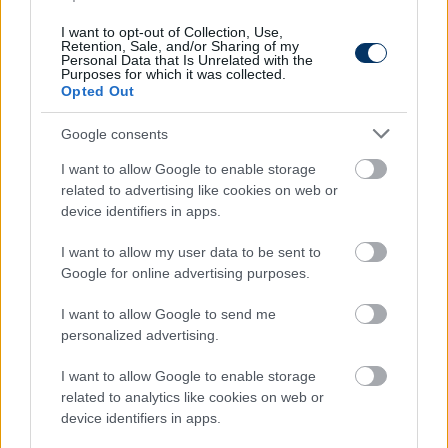
Olvastad már?
I want to opt-out of Collection, Use,
Retention, Sale, and/or Sharing of my
Personal Data that Is Unrelated with the
Purposes for which it was collected.
Opted Out
Google consents
I want to allow Google to enable storage
related to advertising like cookies on web or
device identifiers in apps.
I want to allow my user data to be sent to
Google for online advertising purposes.
Fradi: Geráék csábítják Rossi
I want to allow Google to send me
kedvencét, a 7-szeres bajnok magyar
personalized advertising.
válogatott játékost - részletek
I want to allow Google to enable storage
A Csakfoci értesülései szerint elképzelhető, hogy
related to analytics like cookies on web or
Botka Endre télen elhagyja az FTC-t. Az egyik kérője a
device identifiers in apps.
Kecskemét lehet, de azt sem lehet kizárni, hogy a védő
légiósnak áll.