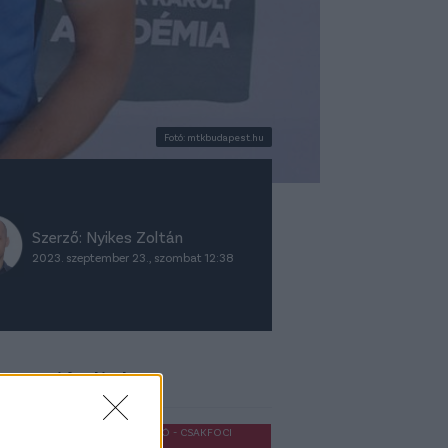
Fotó: mtkbudapest.hu
Szerző:
Nyikes Zoltán
2023. szeptember 23., szombat 12:38
ket ajánljuk
OLDALHÁLÓ - CSAKFOCI
LIGHT