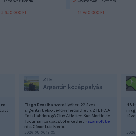
Üzemanyag: Benzin
Üzemanyag: Elektromos
3 650 000 Ft
12 980 000 Ft
ZTE
Argentin középpályás
nce
Tiago Penalba
személyében 22 éves
NB I
atott
argentin belső védővel erősíthet a ZTE FC. A
magya
fiatal labdarúgó Club Atlético San Martín de
távoz
Tucumán csapatától érkezhet -
számolt be
róla César Luis Merlo.
2026-08-06 19:05
2026-