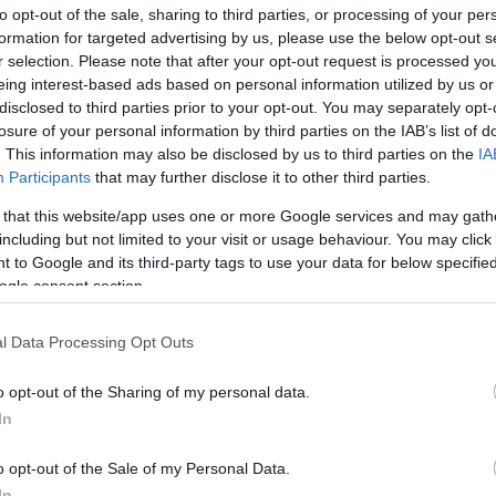
to opt-out of the sale, sharing to third parties, or processing of your per
án bemutatkozhattak a magyar válogatottban.
formation for targeted advertising by us, please use the below opt-out s
l bővült, az
MTK Budapest
csapatkapitányát,
r selection. Please note that after your opt-out request is processed y
 megelőzően ezen apropóból köszöntötte a
eing interest-based ads based on personal information utilized by us or
disclosed to third parties prior to your opt-out. You may separately opt-
losure of your personal information by third parties on the IAB’s list of
. This information may also be disclosed by us to third parties on the
IA
rábbi edzőimnek köszönöm, ez mindannyiunk
Participants
that may further disclose it to other third parties.
m volna el
– fordult a játékostársak felé Kata a
 that this website/app uses one or more Google services and may gath
sapatban könnyebb játszania az embernek,
including but not limited to your visit or usage behaviour. You may click 
Köszönöm a bizalmat a ti részetekről és a
 to Google and its third-party tags to use your data for below specifi
 nemcsak nekem, hanem mindannyiunknak egy
ogle consent section.
l Data Processing Opt Outs
ét válogatott mérkőzésen is pályára lépett,
o opt-out of the Sharing of my personal data.
b-selejtezőn, majd pedig a Csehország elleni
In
o opt-out of the Sale of my Personal Data.
In