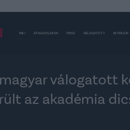
NB I
ÁTIGAZOLÁSOK
FRISS
VÁLOGATOTT
INTERJÚK
s magyar válogatott 
erült az akadémia di