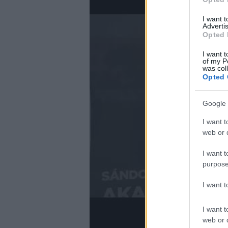
I want 
Advertis
Opted 
I want t
of my P
was col
Opted 
Google 
I want t
web or d
I want t
purpose
I want 
I want t
web or d