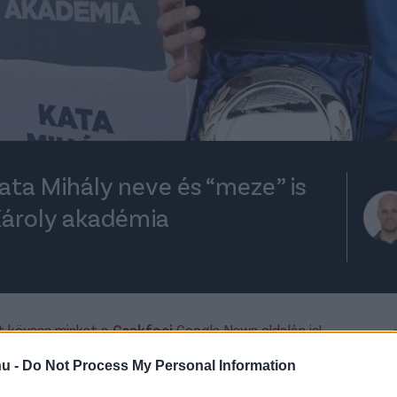
Kata Mihály neve és “meze” is
 Károly akadémia
rt kövess minket a
Csakfoci
Google News oldalán is!
Eze
démia
dicsőségfalán olyan labdarúgók nevei
hu -
Do Not Process My Personal Information
 MTK Budapestben - vagy jelenleg is ott