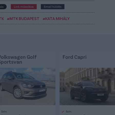
Link másolása
Email küldés
TK
#MTK BUDAPEST
#KATA MIHÁLY
Volkswagen Golf
Ford Capri
Sportsvan
Szín:
Szín: