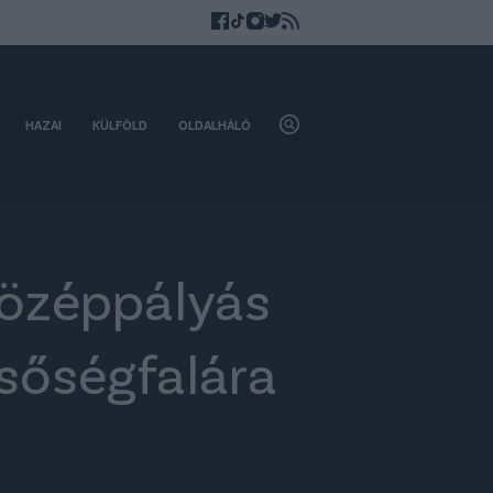
HAZAI
KÜLFÖLD
OLDALHÁLÓ
középpályás
csőségfalára