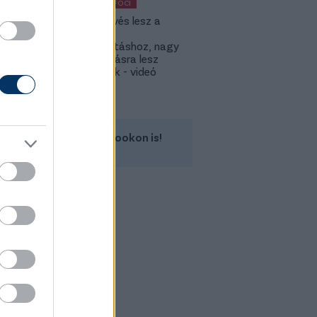
KÜLFÖLDI FOCI
KL: Ez kevés lesz a
Lokitól a
továbbjutáshoz, nagy
feltámadásra lesz
szükségük - videó
Kövess minket a Facebookon is!