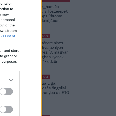
sonal or
Jude Bellingham és
ection to
Budapest is főszerepet
ou may
kap a Topps Chrome
 personal
UCC kollekciójában
out of the
 downstream
B’s List of
KÜLFÖLDI FOCI
A DVSC trénere nincs
hozzászokva az ilyen
er and store
meccsekhez: "A magyar
to grant or
bajnokságban ilyenek
nincsenek" - edzői
ed purposes
értékelés
KÜLFÖLDI FOCI
Konferencia Liga:
Balszerencsés öngóllal
került hátrányba az ETO
- videó