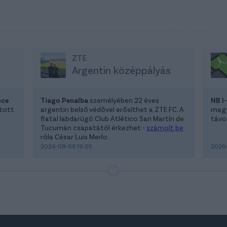
ZTE
Argentin középpályás
nce
Tiago Penalba
személyében 22 éves
NB I
atott
argentin belső védővel erősíthet a ZTE FC. A
magya
fiatal labdarúgó Club Atlético San Martín de
távoz
Tucumán csapatától érkezhet -
számolt be
róla César Luis Merlo.
2026-08-06 19:05
2026-