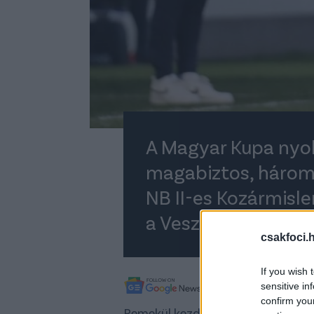
A Magyar Kupa nyo
magabiztos, három
NB II-es Kozármisl
a Veszprém vendég
csakfoci.
If you wish 
A legfrissebb híreké
sensitive in
confirm you
Remekül kezdett az MTK: a 9. per