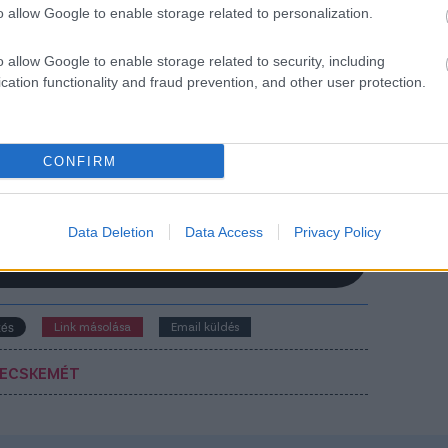
-esekkel verte megye I-es ellenfelét
o allow Google to enable storage related to personalization.
endes játékidő 1-1-es eredménye után a
szabbítás nem hozott gólt, az idegek harcát
o allow Google to enable storage related to security, including
ont az angyalföldiek bírták jobban.
cation functionality and fraud prevention, and other user protection.
Elolvasom
CONFIRM
Csakfoci az elsők között legyen a Google-
Data Deletion
Data Access
Privacy Policy
Link másolása
Email küldés
ECSKEMÉT