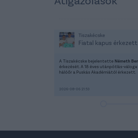
Tiszakécske
Fiatal kapus érkezett
A Tiszakécske bejelentette
Németh Be
érkezését. A 18 éves utánpótlás-válog
hálóőr a Puskás Akadémiától érkezett.
2026-08-06 21:53