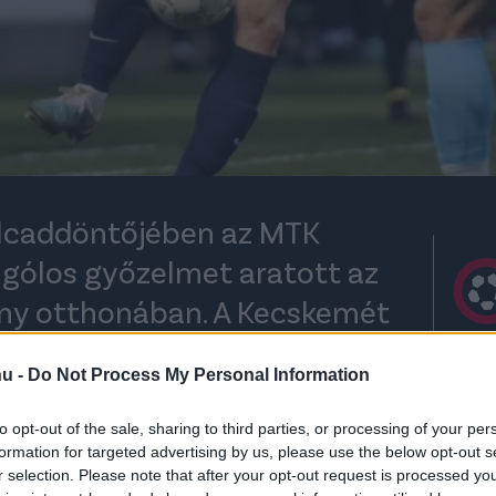
lcaddöntőjében az MTK
gólos győzelmet aratott az
eny otthonában. A Kecskemét
eként jutott tovább.
hu -
Do Not Process My Personal Information
to opt-out of the sale, sharing to third parties, or processing of your per
rt kövess minket a
Csakfoci
Google News oldalán is!
Eze
formation for targeted advertising by us, please use the below opt-out s
r selection. Please note that after your opt-out request is processed y
cben Bognár pontos labdával ugratta ki