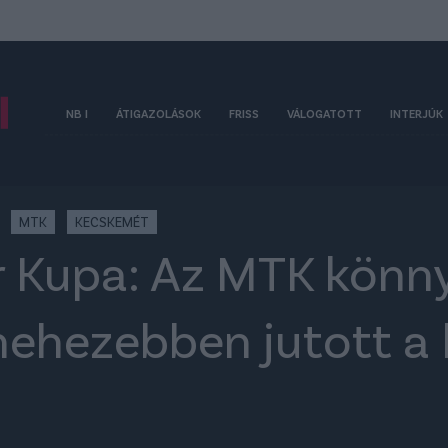
NB I
ÁTIGAZOLÁSOK
FRISS
VÁLOGATOTT
INTERJÚK
MTK
KECSKEMÉT
Kupa: Az MTK könny
ehezebben jutott a 