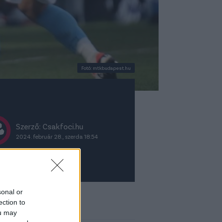
Fotó: mtkbudapest.hu
Szerző: Csakfoci.hu
2024. február 28., szerda 18:54
sonal or
ket ajánljuk
ection to
ou may