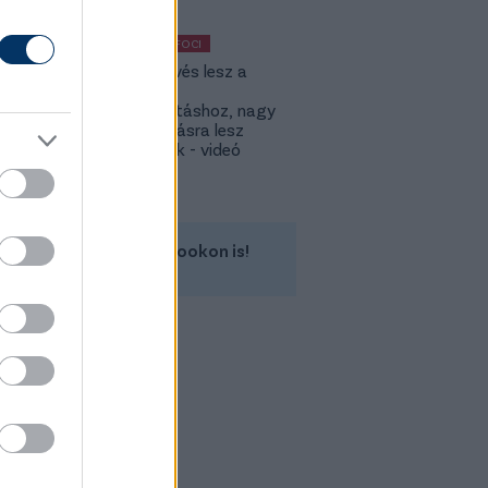
KÜLFÖLDI FOCI
KL: Ez kevés lesz a
Lokitól a
továbbjutáshoz, nagy
feltámadásra lesz
szükségük - videó
Kövess minket a Facebookon is!