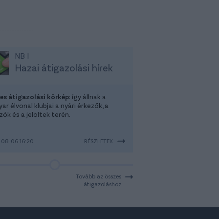
NB I
Hazai átigazolási hírek
-es átigazolási körkép
: így állnak a
r élvonal klubjai a nyári érkezők, a
ók és a jelöltek terén.
08-06 16:20
RÉSZLETEK
Tovább az összes
átigazoláshoz