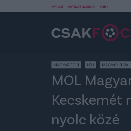
#FRADI
#ÁTIGAZOLÁSOK
#NB I
MAGYAR FOCI
NB I
MAGYAR KUPA
MOL Magyar 
Kecskemét n
nyolc közé