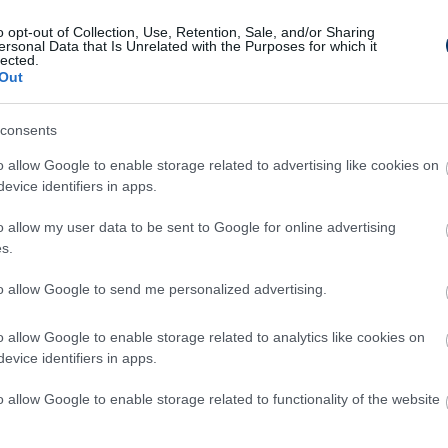
ognár (Thiam, 71.), Antonov (Vadnai, 79.) –
o opt-out of Collection, Use, Retention, Sale, and/or Sharing
nár R. 62.)
ersonal Data that Is Unrelated with the Purposes for which it
lected.
Out
0-2 (Zsótér 59., Katona 90.)
s K. 90.), Szabó A. (Iyinbor 75.), Belényesi,
consents
ér 46.), Vágó, Meszhi (Lukács D. 55.) –
o allow Google to enable storage related to advertising like cookies on
álinkás
evice identifiers in apps.
-3 (Makowski 56., 58., Ilievski 66.)
o allow my user data to be sent to Google for online advertising
s.
us, Széles (Jovicic, 70.) – R. Stefan,
s, 62.), Makowski (Melnik, 71.), Navrátil
to allow Google to send me personalized advertising.
i, Szpaszics
o allow Google to enable storage related to analytics like cookies on
evice identifiers in apps.
gyar Kupa: Gera debütálása kis
o allow Google to enable storage related to functionality of the website
ján rémálommá vált - a Vasas csak