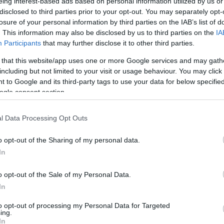
eing interest-based ads based on personal information utilized by us or
a helyezett. A 35. percben újra betalált a
disclosed to third parties prior to your opt-out. You may separately opt-
losure of your personal information by third parties on the IAB’s list of
K előnyét.
. This information may also be disclosed by us to third parties on the
IA
Participants
that may further disclose it to other third parties.
ssza után Antonov lőtte ki a hosszú sarkot 13
 that this website/app uses one or more Google services and may gath
-0-s végeredményt.
including but not limited to your visit or usage behaviour. You may click 
 to Google and its third-party tags to use your data for below specifi
 órán keresztül jól tartotta magát a
ogle consent section.
 megtörte a harmadosztályú csapatot. A
kult ki.
l Data Processing Opt Outs
arálta be az NB II-ben a bennmaradásért küzdő
o opt-out of the Sharing of my personal data.
, háromgólos győzelmet aratott.
In
öntők:
o opt-out of the Sale of my Personal Data.
In
pest 0-3 (Jurina 9., 35., Antonov 48.)
to opt-out of processing my Personal Data for Targeted
ing.
dár, Nagy Zsombor – Kovács Mátyás,
In