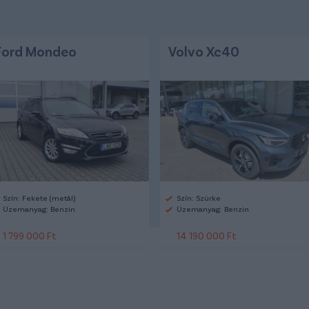
Ford Mondeo
Volvo Xc40
Szín: Fekete (metál)
Szín: Szürke
Üzemanyag: Benzin
Üzemanyag: Benzin
1 799 000 Ft
14 190 000 Ft