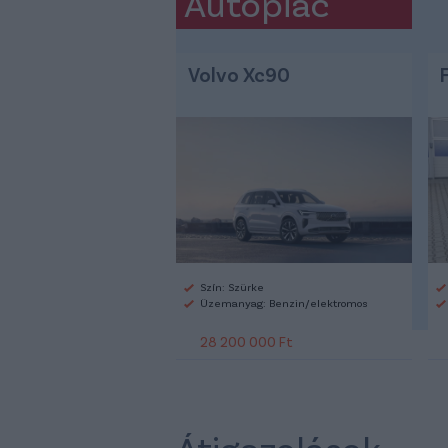
Autópiac
Volvo Xc90
Szín: Szürke
Üzemanyag: Benzin/elektromos
28 200 000 Ft
Átigazolások