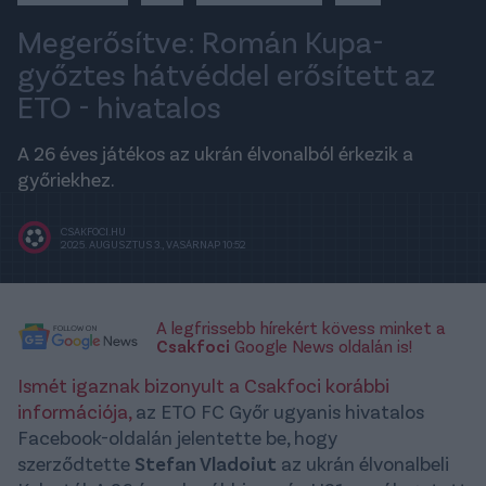
Megerősítve: Román Kupa-
győztes hátvéddel erősített az
ETO - hivatalos
A 26 éves játékos az ukrán élvonalból érkezik a
győriekhez.
CSAKFOCI.HU
2025. AUGUSZTUS 3., VASÁRNAP 10:52
A legfrissebb hírekért kövess minket a
Csakfoci
Google News oldalán is!
Ismét igaznak bizonyult a Csakfoci korábbi
információja,
az ETO FC Győr ugyanis hivatalos
Facebook-oldalán jelentette be, hogy
szerződtette
Stefan Vladoiut
az ukrán élvonalbeli