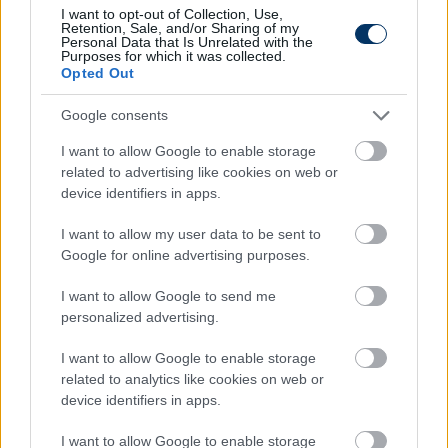
I want to opt-out of Collection, Use,
Retention, Sale, and/or Sharing of my
Personal Data that Is Unrelated with the
Purposes for which it was collected.
Opted Out
Google consents
I want to allow Google to enable storage
related to advertising like cookies on web or
device identifiers in apps.
I want to allow my user data to be sent to
Google for online advertising purposes.
NB I: Gruber vezérletével simán verte
I want to allow Google to send me
a Fradi az újoncot, a friss igazolás is
personalized advertising.
betalált - videó
I want to allow Google to enable storage
A Barcika küzdött a Fradi ellen, de a címvédő így is
related to analytics like cookies on web or
három góllal legyőzte az élvonal újoncát.
device identifiers in apps.
Elolvasom
I want to allow Google to enable storage