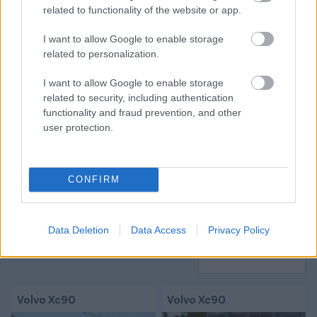
related to functionality of the website or app.
Itt állíthatod be, hogy a Csakfoci az elsők
I want to allow Google to enable storage
related to personalization.
között legyen a Google-találatokban
I want to allow Google to enable storage
related to security, including authentication
Tetszett a cikk? Megosztanád?
functionality and fraud prevention, and other
user protection.
Link másolása
Email küldés
CÍMKÉK:
#MAGYAR FOCI
#NB I
#ÁTIGAZOLÁSOK
CONFIRM
#ETO FC GYŐR
#STEFAN VLADOIU
Data Deletion
Data Access
Privacy Policy
Autópiac
Volvo Xc90
Volvo Xc90