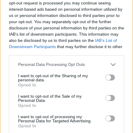
opt-out request is processed you may continue seeing
interest-based ads based on personal information utilized by
us or personal information disclosed to third parties prior to
your opt-out. You may separately opt-out of the further
disclosure of your personal information by third parties on the
A rutinos jobbhátvéd télen igazolt az ukrán
IAB’s list of downstream participants. This information may
also be disclosed by us to third parties on the
IAB’s List of
csapathoz, amelyben mindössze hat bajnokin lépett
Downstream Participants
that may further disclose it to other
pályára, összesen 326 perc erejéig. Vladoiu ezt
third parties.
megelőzően kizárólag hazájában játszott,
megfordult az Universitatea Craiova, az
Please note that this website/app uses one or more Google
Personal Data Processing Opt Outs
Universitatea Cluj, a Dunarea Calarasi és a Sportul
services and may gather and store information including but
not limited to your visit or usage behaviour. You may click to
I want to opt-out of the Sharing of my
Snagov együtteseinél is. Az U. Craiovával Román
personal data.
grant or deny consent to Google and its third-party tags to
Kupát és Szuperkupát is nyert.
Opted In
use your data for below specified purposes in below Google
consent section.
Az ETO - amely vasárnap este az Újpest ellen lép
I want to opt-out of the Sale of my
Personal Data.
pályára az NB I-ben - szombaton is bejelentett egy
Opted In
igazolást, Csinger Márkért egy alapembert adtak a
I want to opt-out of processing my
DAC-nak -
erről bővebben itt.
Personal Data for Targeted Advertising.
Opted In
Olvastad már?