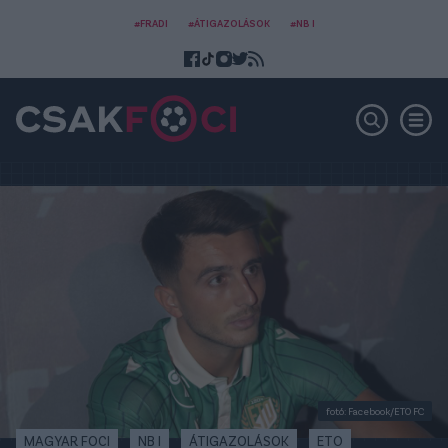
#FRADI
#ÁTIGAZOLÁSOK
#NB I
fotó: Facebook/ETO FC
MAGYAR FOCI
NB I
ÁTIGAZOLÁSOK
ETO