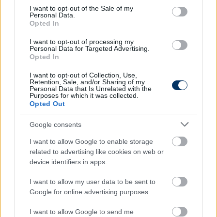
consent section.
I want to opt-out of the Sale of my
Edzők, akiktől tanult
Personal Data.
Opted In
– Sven-Göran Erikssontól tanultam meg a
I want to opt-out of processing my
csapatvezetést, de mindenekelőtt két szakembert
Personal Data for Targeted Advertising.
Opted In
emelnék ki, Mircea Lucescut, és Marcelo Bielsát,
miattuk akartam én is edző lenni. Utóbbi volt az
I want to opt-out of Collection, Use,
edzőm Mexikóban, a Club Américánál, nagyon sokat
Retention, Sale, and/or Sharing of my
Personal Data that Is Unrelated with the
inspirálódtam tőle.
Purposes for which it was collected.
Opted Out
Olvastad már?
Google consents
I want to allow Google to enable storage
related to advertising like cookies on web or
device identifiers in apps.
I want to allow my user data to be sent to
Google for online advertising purposes.
I want to allow Google to send me