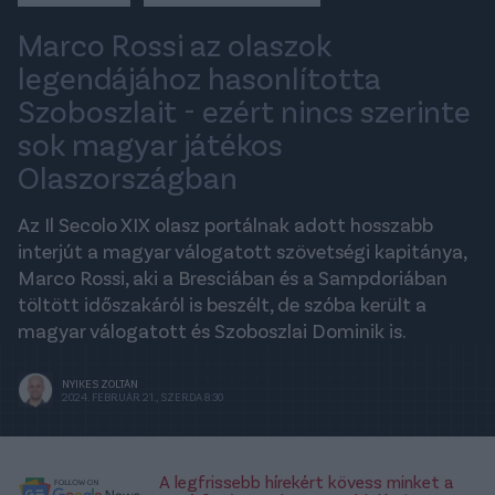
Marco Rossi az olaszok
legendájához hasonlította
Szoboszlait - ezért nincs szerinte
sok magyar játékos
Olaszországban
Az Il Secolo XIX olasz portálnak adott hosszabb
interjút a magyar válogatott szövetségi kapitánya,
Marco Rossi, aki a Bresciában és a Sampdoriában
töltött időszakáról is beszélt, de szóba került a
magyar válogatott és Szoboszlai Dominik is.
NYIKES ZOLTÁN
2024. FEBRUÁR 21., SZERDA 8:30
A legfrissebb hírekért kövess minket a