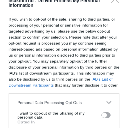
Ligue 1-ben. Olaszországban ugyanazért a
csakfoci.hu -
Do Not Process My Personal
Information
minőségért inkább szerbeket, horvátokat vagy
lengyeleket választanak, még ha kétszer annyiba is
If you wish to opt-out of the sale, sharing to third parties, or
kerülnek, mert karakteresebbnek tartják őket: lehet,
processing of your personal or sensitive information for
hogy ez korábban így volt, de most a mieinken is
targeted advertising by us, please use the below opt-out
látszik, hogy nem akarják feladni, és mindenkivel
section to confirm your selection. Please note that after your
felveszik a versenyt. Amióta itt vagyok, nekem sem
opt-out request is processed you may continue seeing
volt még ajánlatom Olaszországból, de a
interest-based ads based on personal information utilized by
Bundesligából és a Pemier Ligából igen.
us or personal information disclosed to third parties prior to
your opt-out. You may separately opt-out of the further
Az Európa-bajnokságról
disclosure of your personal information by third parties on the
IAB’s list of downstream participants. This information may
– A továbbjutás az álmunk. Németország ismét ott
also be disclosed by us to third parties on the
IAB’s List of
van a csoportunkban, de most Franciaország és
Downstream Participants
that may further disclose it to other
Portugália nélkül. Ott van a nagy tehetségekkel
third parties.
fejlődő Skócia, gondolok itt például Lewis
Please note that this website/app uses one or more Google
Personal Data Processing Opt Outs
Fergusonra, valamint a tapasztalt és versenyképes
services and may gather and store information including but
Svájc. 2020 óta folyamatosan fejlődünk, sokszor
not limited to your visit or usage behaviour. You may click to
I want to opt-out of the Sharing of my
personal data.
vagyunk esélytelenek, de senki nem gondolhatja
grant or deny consent to Google and its third-party tags to
Opted In
azt, hogy "oké, Magyarország ellen biztosan nyerünk".
use your data for below specified purposes in below Google