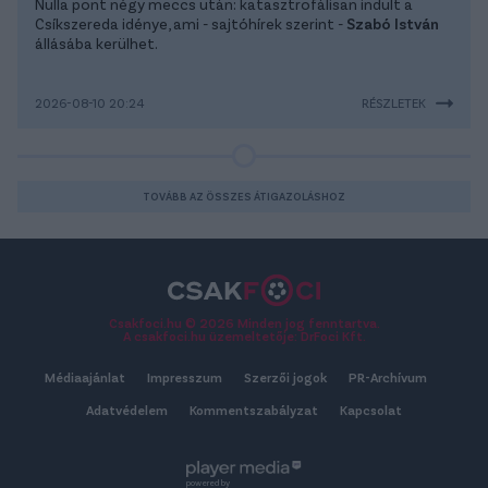
Nulla pont négy meccs után: katasztrofálisan indult a
Csíkszereda idénye, ami - sajtóhírek szerint -
Szabó István
állásába kerülhet.
2026-08-10 20:24
RÉSZLETEK
TOVÁBB AZ ÖSSZES ÁTIGAZOLÁSHOZ
Csakfoci.hu © 2026 Minden jog fenntartva.
A csakfoci.hu üzemeltetője: DrFoci Kft.
Médiaajánlat
Impresszum
Szerzői jogok
PR-Archívum
Adatvédelem
Kommentszabályzat
Kapcsolat
powered by