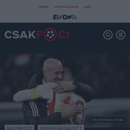
#FRADI
#ÁTIGAZOLÁSOK
#NB I
Fotó: MTI/Kovács Tamás
MAGYAR FOCI
MAGYAR VÁLOGATOTT