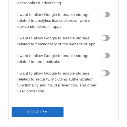
personalized advertising.
I want to allow Google to enable storage
related to analytics like cookies on web or
device identifiers in apps.
NB II: A korábbi Honvéd-legenda újra
I want to allow Google to enable storage
kispadot kaphat
related to functionality of the website or app.
Erős Gábor távozása után a Budafok gyorsan
I want to allow Google to enable storage
szeretné megtalálni a csapat vezetőedzőjét. Úgy
related to personalization.
tudjuk, már közel a megállapodás.
Elolvasom
I want to allow Google to enable storage
related to security, including authentication
functionality and fraud prevention, and other
user protection.
Itt állíthatod be, hogy a Csakfoci az elsők
között legyen a Google-találatokban
CONFIRM
Tetszett a cikk? Megosztanád?