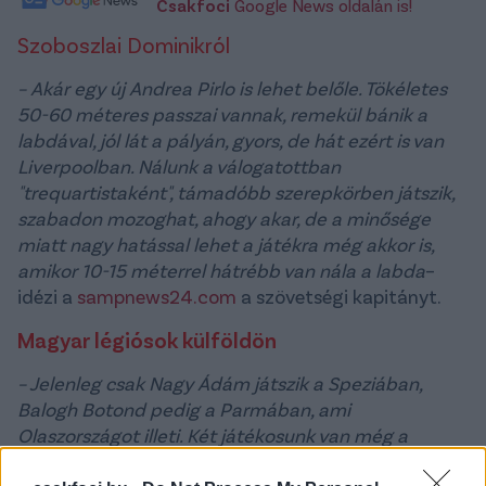
Csakfoci
Google News oldalán is!
Szoboszlai Dominikról
– Akár egy új Andrea Pirlo is lehet belőle. Tökéletes
50-60 méteres passzai vannak, remekül bánik a
labdával, jól lát a pályán, gyors, de hát ezért is van
Liverpoolban. Nálunk a válogatottban
"trequartistaként", támadóbb szerepkörben játszik,
szabadon mozoghat, ahogy akar, de a minősége
miatt nagy hatással lehet a játékra még akkor is,
amikor 10-15 méterrel hátrébb van nála a labda
–
idézi a
sampnews24.com
a szövetségi kapitányt.
Magyar légiósok külföldön
– Jelenleg csak Nagy Ádám játszik a Speziában,
Balogh Botond pedig a Parmában, ami
Olaszországot illeti. Két játékosunk van még a
Premier League-ben, öt a Bundesligában, egy a