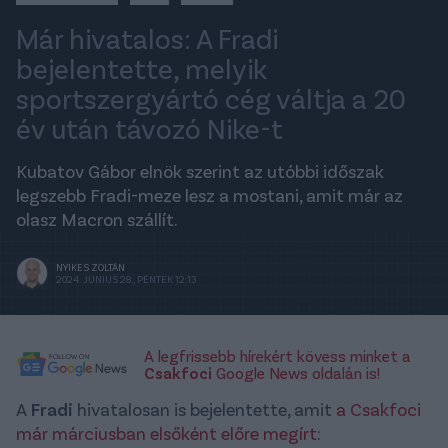
Már hivatalos: A Fradi
bejelentette, melyik
sportszergyártó cég váltja a 20
év után távozó Nike-t
Kubatov Gábor elnök szerint az utóbbi időszak
legszebb Fradi-meze lesz a mostani, amit már az
olasz Macron szállít.
NYIKES ZOLTÁN
2024. JÚNIUS 28., PÉNTEK 12:13
A legfrissebb hírekért kövess minket a
Csakfoci
Google News oldalán is!
A
Fradi
hivatalosan is bejelentette, amit
a Csakfoci
már márciusban elsőként előre megírt
: