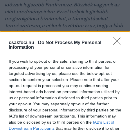
időszak legszebb Fradi-meze. Büszkék vagyunk az
elért eredményeinkre. Ezzel tudjuk leginkább
megszolgálni a bizalmukat, a támogatásukat.
Természetesen, a célunk továbbra is az, hogy a klub
minél sikeresebb legyen. Megtisztelő számunkra,
hogy egy világszerte ismert és feltörekvő prémium
csakfoci.hu -
Do Not Process My Personal
sportszermárka úgy döntött, hogy kiemelten
Information
támogatja a Ferencváros működését. Mostantól a
Fradiban minden Macron!
– mondta
Kubatov
If you wish to opt-out of the sale, sharing to third parties, or
Gábor
, a Ferencvárosi Torna Club elnöke.
processing of your personal or sensitive information for
targeted advertising by us, please use the below opt-out
A klubhonlap hozzáteszi, a klub új csapatruházata
section to confirm your selection. Please note that after your
teljesen egyedi lesz a Ferencváros történelme,
opt-out request is processed you may continue seeing
interest-based ads based on personal information utilized by
hagyományai és szimbólumai által inspirált grafikai
us or personal information disclosed to third parties prior to
elemeknek köszönhetően, amelyek úgy lettek
your opt-out. You may separately opt-out of the further
megalkotva, hogy a játékosok és a szurkolók által
disclosure of your personal information by third parties on the
egyaránt érzett identitás és összetartozás érzését
IAB’s list of downstream participants. This information may
kifejezzék.
also be disclosed by us to third parties on the
IAB’s List of
Downstream Participants
that may further disclose it to other