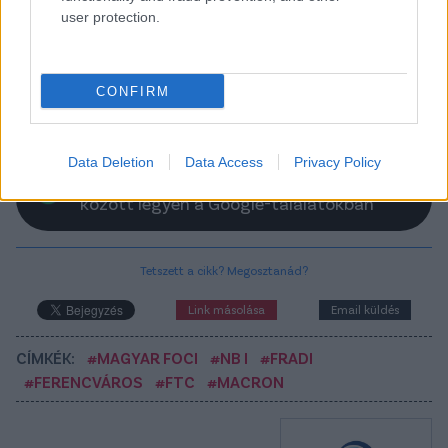
élvonalban - hivatalos
user protection.
Kétéves szerződést kötött a Nyíregyháza a
Kisvárdáról távozó Jaroslav Navrátillal.
CONFIRM
Elolvasom
Data Deletion
Data Access
Privacy Policy
Itt állíthatod be, hogy a Csakfoci az elsők
között legyen a Google-találatokban
Tetszett a cikk? Megosztanád?
Link másolása
Email küldés
CÍMKÉK:
#MAGYAR FOCI
#NB I
#FRADI
#FERENCVÁROS
#FTC
#MACRON