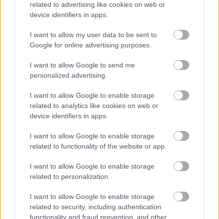
related to advertising like cookies on web or
device identifiers in apps.
Fotó: fradi.hu
I want to allow my user data to be sent to
Google for online advertising purposes.
Olvastad már?
I want to allow Google to send me
personalized advertising.
I want to allow Google to enable storage
related to analytics like cookies on web or
device identifiers in apps.
I want to allow Google to enable storage
related to functionality of the website or app.
I want to allow Google to enable storage
related to personalization.
Az NB I-es kieső egyik legjobb légiósa
I want to allow Google to enable storage
négy év után távozik és marad az
related to security, including authentication
functionality and fraud prevention, and other