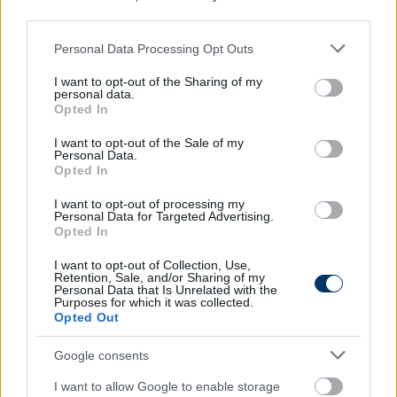
– A magyar labdarúgás legnagyobb múltú klubja
third parties.
csatlakozik a Macron családhoz, és nagy örömmel
Please note that this website/app uses one or more Google
vágunk neki ennek az új kalandnak ezzel a hosszú
Personal Data Processing Opt Outs
services and may gather and store information including but
távú partnerséggel – nyilatkozta
Gianluca Pavanello
,
not limited to your visit or usage behaviour. You may click to
I want to opt-out of the Sharing of my
a Macron vezérigazgatója. – Elég egy pillantást vetni
personal data.
grant or deny consent to Google and its third-party tags to
Opted In
a Ferencváros trófeáira, hogy megértsük a klub
use your data for below specified purposes in below Google
versenyszellemét, és ez nagyszerű ösztönzés lesz
consent section.
I want to opt-out of the Sale of my
számunkra, hogy olyan felszereléseket készítsünk,
Personal Data.
Opted In
amelyek kifejezik a Zöld Sasok identitását, és a
játékosokat és a legszenvedélyesebb szurkolókat is
I want to opt-out of processing my
Personal Data for Targeted Advertising.
büszkévé tegyék
" – tette hozzá.
Opted In
I want to opt-out of Collection, Use,
Retention, Sale, and/or Sharing of my
Personal Data that Is Unrelated with the
Purposes for which it was collected.
Opted Out
Google consents
I want to allow Google to enable storage