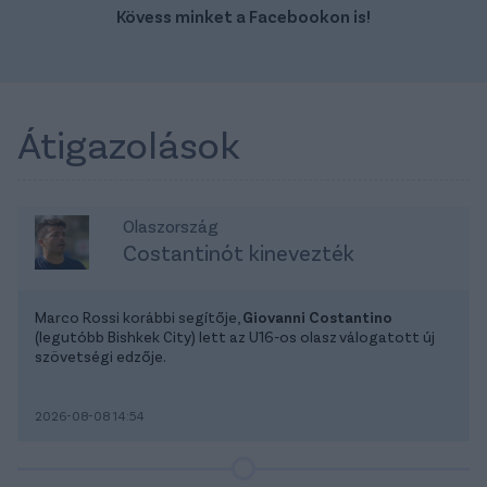
Kövess minket a Facebookon is!
Átigazolások
Olaszország
Costantinót kinevezték
Marco Rossi korábbi segítője,
Giovanni Costantino
(legutóbb Bishkek City) lett az U16-os olasz válogatott új
szövetségi edzője.
2026-08-08 14:54