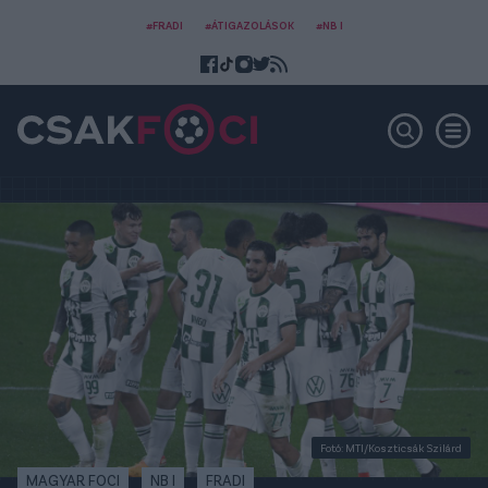
#FRADI
#ÁTIGAZOLÁSOK
#NB I
Fotó: MTI/Koszticsák Szilárd
MAGYAR FOCI
NB I
FRADI