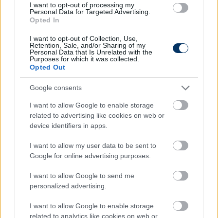
I want to opt-out of processing my
Personal Data for Targeted Advertising.
Opted In
I want to opt-out of Collection, Use,
A bejegyzés megtekintése az Instagramon
Retention, Sale, and/or Sharing of my
Personal Data that Is Unrelated with the
Purposes for which it was collected.
Opted Out
Google consents
I want to allow Google to enable storage
related to advertising like cookies on web or
device identifiers in apps.
I want to allow my user data to be sent to
Google for online advertising purposes.
Transfermarkt Czech 🇨🇿 (@transfermarkt_cze) által megosztott bejegyzés
I want to allow Google to send me
personalized advertising.
Alaposan pörög már a hazai átigazolási piac - ha
I want to allow Google to enable storage
folyamatosan frissülő rovatunkra kattintasz
,
related to analytics like cookies on web or