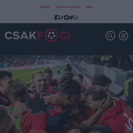
#FRADI
#ÁTIGAZOLÁSOK
#NB I