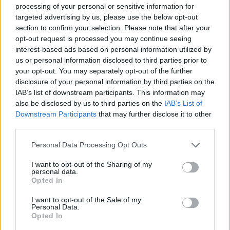
nagy csapatnál, vagy akár itthon a Ferencvárosnál,
processing of your personal or sensitive information for
vagy az Újpestnél. Nálunk van egy ésszerű határ,
targeted advertising by us, please use the below opt-out
ameddig elmehetünk
- mondta el Fekete.
section to confirm your selection. Please note that after your
opt-out request is processed you may continue seeing
A 2000-es születésű támadó remek számokat
interest-based ads based on personal information utilized by
hozott tavasszal: 14 NB I-es bajnokin 8 gólt szerzett
us or personal information disclosed to third parties prior to
your opt-out. You may separately opt-out of the further
és 4 gólpasszt adott a nyíregyházi kölcsönjáték
disclosure of your personal information by third parties on the
alatt.
IAB’s list of downstream participants. This information may
also be disclosed by us to third parties on the
IAB’s List of
Downstream Participants
that may further disclose it to other
third parties.
Please note that this website/app uses one or more Google
Personal Data Processing Opt Outs
services and may gather and store information including but
not limited to your visit or usage behaviour. You may click to
I want to opt-out of the Sharing of my
personal data.
grant or deny consent to Google and its third-party tags to
Opted In
use your data for below specified purposes in below Google
consent section.
I want to opt-out of the Sale of my
Personal Data.
Opted In