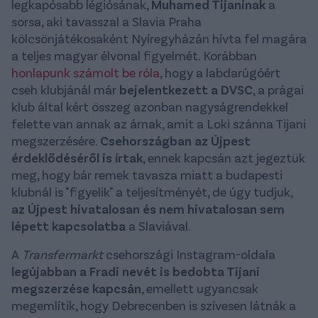
legkapósabb légiósának,
Muhamed Tijaninak
a
sorsa, aki tavasszal a Slavia Praha
kölcsönjátékosaként Nyíregyházán hívta fel magára
a teljes magyar élvonal figyelmét. Korábban
honlapunk számolt be róla
, hogy a labdarúgóért
cseh klubjánál már
bejelentkezett a DVSC
, a prágai
klub által kért összeg azonban nagyságrendekkel
felette van annak az árnak, amit a Loki szánna Tijani
megszerzésére.
Csehországban az Újpest
érdeklődéséről is írtak
, ennek kapcsán azt jegeztük
meg, hogy bár remek tavasza miatt a budapesti
klubnál is "figyelik" a teljesítményét, de úgy tudjuk,
az Újpest hivatalosan és nem hivatalosan sem
lépett kapcsolatba
a Slaviával.
A
Transfermarkt
csehországi Instagram-oldala
legújabban a Fradi nevét is bedobta Tijani
megszerzése kapcsán
, emellett ugyancsak
megemlítik, hogy Debrecenben is szívesen látnák a