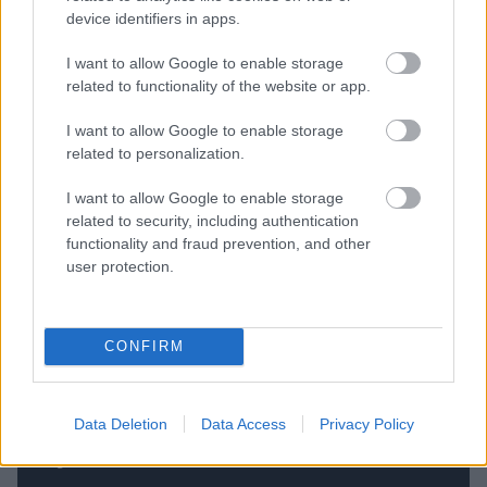
biztos, hogy egyetlen történésről sem maradsz
device identifiers in apps.
le!
I want to allow Google to enable storage
related to functionality of the website or app.
Olvastad már?
I want to allow Google to enable storage
related to personalization.
I want to allow Google to enable storage
related to security, including authentication
functionality and fraud prevention, and other
user protection.
CONFIRM
Fradi: Stankovic visszanyúlna, és
elvinné az egyik legjobb légióst -
Data Deletion
Data Access
Privacy Policy
sajtóhír