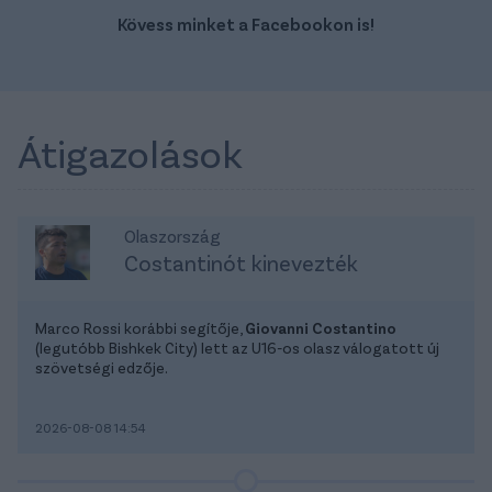
Kövess minket a Facebookon is!
Átigazolások
Olaszország
Costantinót kinevezték
Marco Rossi korábbi segítője,
Giovanni Costantino
(legutóbb Bishkek City) lett az U16-os olasz válogatott új
szövetségi edzője.
2026-08-08 14:54