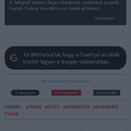
A Telegraf szerint Dejan Stankovic csábítaná a szerb
bajnok Crvena zvezdához az izraeli játékost.
Elolvasom
Itt állíthatod be, hogy a Csakfoci az elsők
között legyen a Google-találatokban
Tetszett a cikk? Megosztanád?
Link másolása
Email küldés
CÍMKÉK:
#FRADI
#DVSC
#DEBRECEN
#MUHAMED
TIJANI