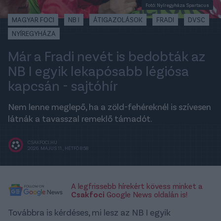
Fotó: Nyíregyháza Spartacus
MAGYAR FOCI
NB I
ÁTIGAZOLÁSOK
FRADI
DVSC
NYÍREGYHÁZA
Már a Fradi nevét is bedobták az
NB I egyik lekapósabb légiósa
kapcsán - sajtóhír
Nem lenne meglepő, ha a zöld-fehéreknél is szívesen
látnák a tavasszal remeklő támadót.
CSAKFOCI.HU
2026. MÁJUS 11., HÉTFŐ 8:58
A legfrissebb hírekért kövess minket a
Csakfoci
Google News oldalán is!
Továbbra is kérdéses, mi lesz az NB I egyik