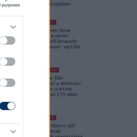
UCC kollekciójában
ed purposes
MAGYAR FOCI
ETO: Megvan, hova
igazolhat a német
szerződésről lemaradt
Tóth Rajmund - sajtóhír
KÜLFÖLDI FOCI
Lapszemle: Dán
szambafoci a debreceni
szaunában; a lettek
kevesellik az ETO elleni
előnyt
MAGYAR FOCI
Légiósok: Klubot vált
Gazdag Dániel,
világbajnok csapattársa