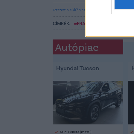
Tetszett a cikk? Megosztanád?
CÍMKÉK:
#FRADI
#DEJAN STANKOV
Autópiac
Hyundai Tucson
Szín: Fekete (metál)