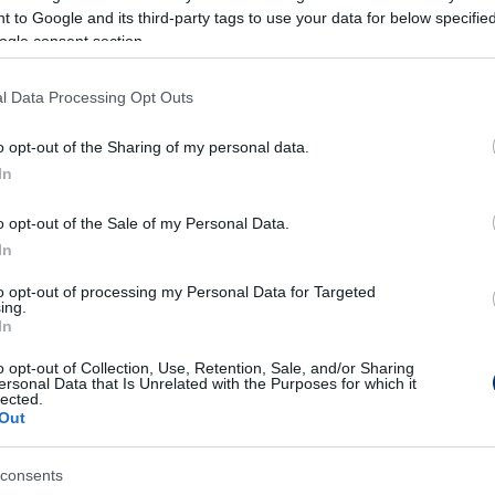
jól ismeri a futballistát. A klub pedig szeretne
 to Google and its third-party tags to use your data for below specifi
ogle consent section.
zdának nem is kellene olyan mélyen a zsebébe
l Data Processing Opt Outs
s átigazolási díjat vizionálnak - igaz, ez
s fenntartásokkal kezelni.
o opt-out of the Sharing of my personal data.
In
ani teljesítménye nem volt mindig egyformán
o opt-out of the Sale of my Personal Data.
 sokszor megmutatta, hogy ha minden klappol
In
enni a csapat játékához. Kristoffer
passz) ő a jelenlegi keret legeredményesebb
to opt-out of processing my Personal Data for Targeted
ing.
asszok számát is nézzük,
Abu Fani 14+36-nál
In
ben 25 tétmeccsen 4+10-ig jutott.
o opt-out of Collection, Use, Retention, Sale, and/or Sharing
ersonal Data that Is Unrelated with the Purposes for which it
erte ebben a szezonban, így a Bajnokok
lected.
Out
Szerb Kupáért pedig szerdán csap össze Szűcs
l.
consents