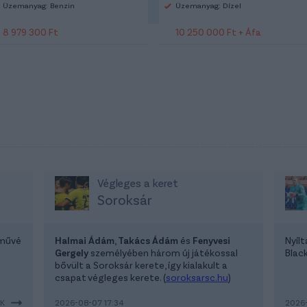
Üzemanyag: Benzin
Üzemanyag: Dízel
8 979 300 Ft
10 250 000 Ft + Áfa
Végleges a keret
Soroksár
lművé
Halmai Ádám, Takács Ádám
és
Fenyvesi
Nyíl
Gergely
személyében három új játékossal
Blac
bővült a Soroksár kerete, így kialakult a
csapat végleges kerete. (
soroksarsc.hu
)
EK
2026-08-07 17:34
2026-