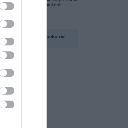
is lehet - sajtóhír
Kövess minket a Facebookon is!