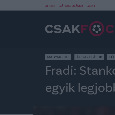
#FRADI
#ÁTIGAZOLÁSOK
#NB I
MAGYAR FOCI
ÁTIGAZOLÁSOK
LÉ
Fradi: Stank
egyik legjobb