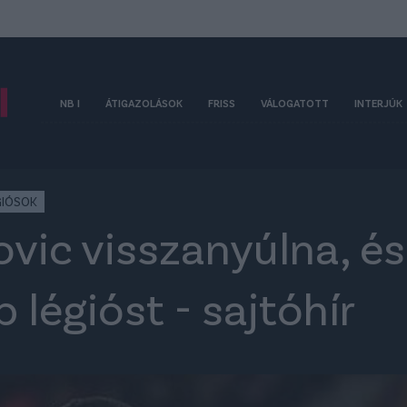
NB I
ÁTIGAZOLÁSOK
FRISS
VÁLOGATOTT
INTERJÚK
GIÓSOK
ovic visszanyúlna, és
 légióst - sajtóhír