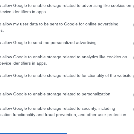
igazolási piac - ha
folyamatosan frissülő
o allow Google to enable storage related to advertising like cookies on
evice identifiers in apps.
, hogy egyetlen történésről sem maradsz le!
o allow my user data to be sent to Google for online advertising
s.
r a Fradi nevét is bedobták az NB I
yik lekapósabb légiósa kapcsán -
to allow Google to send me personalized advertising.
jtóhír
o allow Google to enable storage related to analytics like cookies on
 lenne meglepő, ha a zöld-fehéreknél is szívesen
evice identifiers in apps.
nák a tavasszal remeklő támadót.
o allow Google to enable storage related to functionality of the website
Elolvasom
o allow Google to enable storage related to personalization.
o allow Google to enable storage related to security, including
Csakfoci az elsők között legyen a Google-
cation functionality and fraud prevention, and other user protection.