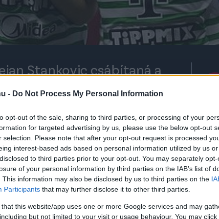
Dejan Stankovic csábítaná a
 zvezdához az izraeli
hu -
Do Not Process My Personal Information
to opt-out of the sale, sharing to third parties, or processing of your per
formation for targeted advertising by us, please use the below opt-out s
r selection. Please note that after your opt-out request is processed y
eing interest-based ads based on personal information utilized by us or
rt kövess minket a
Csakfoci
Google News oldalán is!
Eze
disclosed to third parties prior to your opt-out. You may separately opt-
etleges távozásáról
írnak Szerbiában. A
losure of your personal information by third parties on the IAB’s list of
. This information may also be disclosed by us to third parties on the
IA
na zvezda csapna le a zöldek izraeli
Participants
that may further disclose it to other third parties.
ára, Mohammed Abu Fanira.
Arról írnak, hogy
 that this website/app uses one or more Google services and may gath
tőedzője, a jelenleg a belgrádiakat irányító
including but not limited to your visit or usage behaviour. You may click 