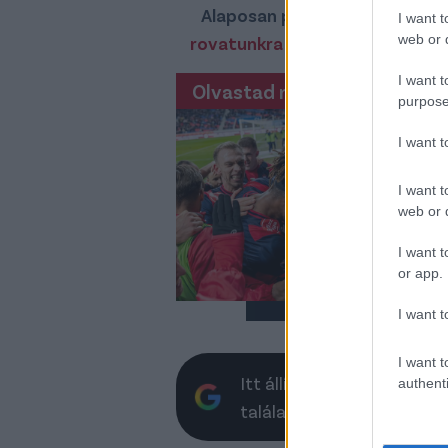
Alaposan pörög már a hazai át
I want t
web or d
rovatunkra kattintasz
, biztos
I want t
Olvastad már?
purpose
Má
eg
I want 
sa
I want t
Nem
web or d
lát
I want t
or app.
I want t
I want t
Itt állíthatod be, hogy a 
authenti
találatokban