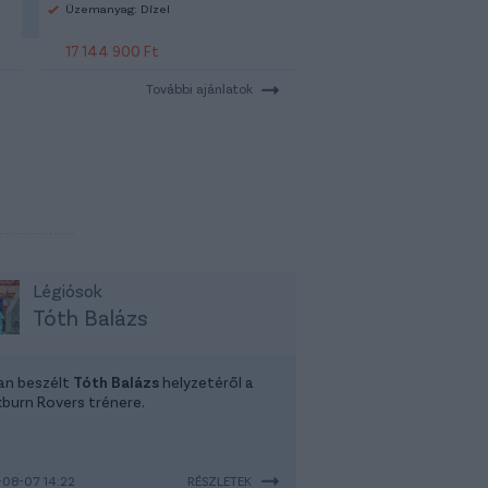
Üzemanyag: Dízel
17 144 900 Ft
További ajánlatok
Légiósok
Tóth Balázs
tan beszélt
Tóth Balázs
helyzetéről a
kburn Rovers trénere.
08-07 14:22
RÉSZLETEK