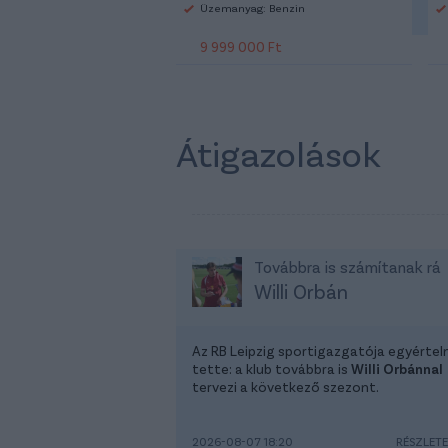
Üzemanyag: Benzin
9 999 000 Ft
Átigazolások
Továbbra is számítanak rá
Willi Orbán
Az RB Leipzig sportigazgatója egyérte
tette: a klub továbbra is
Willi Orbánnal
tervezi a következő szezont.
2026-08-07 18:20
RÉSZLET