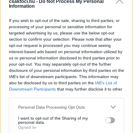
csakfoci.hu -
Do Not Process My Personal
nincsen rendben. És hát ha ilyen állapotban
Information
meghívtam volna őt a válogatott szűk
keretébe, akkor veszélybe sodortam volna az
If you wish to opt-out of the sale, sharing to third parties, or
egész pályafutását, és ezt nem
processing of your personal or sensitive information for
engedhettem meg magamnak - sem mint
targeted advertising by us, please use the below opt-out
section to confirm your selection. Please note that after your
szövetségi kapitány, sem mint ember.
opt-out request is processed you may continue seeing
interest-based ads based on personal information utilized by
us or personal information disclosed to third parties prior to
Olvastad már?
your opt-out. You may separately opt-out of the further
disclosure of your personal information by third parties on the
IAB’s list of downstream participants. This information may
also be disclosed by us to third parties on the
IAB’s List of
Downstream Participants
that may further disclose it to other
third parties.
Please note that this website/app uses one or more Google
Personal Data Processing Opt Outs
services and may gather and store information including but
not limited to your visit or usage behaviour. You may click to
I want to opt-out of the Sharing of my
personal data.
grant or deny consent to Google and its third-party tags to
Opted In
use your data for below specified purposes in below Google