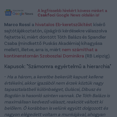
A legfrissebb hírekért kövess minket a
Csakfoci
Google News oldalán is!
Marco Rossi
a
hivatalos Eb-keretszűkítést
kísérő
sajtótájékoztatón, újságírói kérdésekre válaszolva
fejtette ki, miért döntött Tóth Balázs és Spandler
Csaba (mindkettő Puskás Akadémia) kihagyása
mellett, illetve, arra is, miért
nem számíthat a
kontinenstornán Szoboszlai Dominikra
(RB Leipzig).
Kapusok: "Számomra egyértelmű a hierarchia"
-
Ha a három, a keretbe bekerült kapust kellene
értékelni, akkor igazából nem érzek köztük nagy
tapasztalatbeli különbséget, Gulácsi, Dibusz és
Bogdán is hasonló szinten vannak. De Tóth Balázs is
maximálisan kedvező választ, reakciót váltott ki
belőlem. Ő korábban is velünk együtt dolgozott és
nagyon elégedett voltam a munkájával, ahogyan