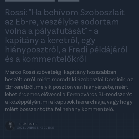
Rossi: "Ha behívom Szoboszlait
az Eb-re, veszélybe sodortam
volna a pályafutását" - a
kapitány a keretről, egy
hiányposztról, a Fradi példájáról
és a kommentelőkről
Marco Rossi szövetségi kapitány hosszabban
beszélt arról, miért maradt ki Szoboszlai Dominik, az
Eb-keretből, melyik poszton van hiányérzete, miért
lehet érdemes elővenni a Ferencváros BL-rendszerét
a középpályán, mi a kapusok hierarchiája, vagy hogy
miért bosszantotta fel néhány kommentelő.
DUDÁS GÁBOR
2021. JÚNIUS 1., KEDD 18:38