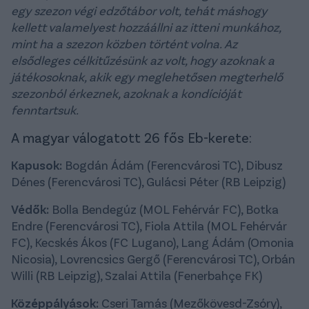
egy szezon végi edzőtábor volt, tehát máshogy
kellett valamelyest hozzáállni az itteni munkához,
mint ha a szezon közben történt volna. Az
elsődleges célkitűzésünk az volt, hogy azo
knak a
játékosoknak, akik egy meglehetősen megterhelő
szezonból érkeznek, azoknak a kondícióját
fenntartsuk.
A magyar válogatott 26 fős Eb-kerete:
Kapusok:
Bogdán Ádám (Ferencvárosi TC), Dibusz
Dénes (Ferencvárosi TC), Gulácsi Péter (RB Leipzig)
Védők:
Bolla Bendegúz (MOL Fehérvár FC), Botka
Endre (Ferencvárosi TC), Fiola Attila (MOL Fehérvár
FC), Kecskés Ákos (FC Lugano), Lang Ádám (Omonia
Nicosia), Lovrencsics Gergő (Ferencvárosi TC), Orbán
Willi (RB Leipzig), Szalai Attila (Fenerbahçe FK)
Középpályások:
Cseri Tamás (Mezőkövesd-Zsóry),