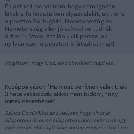
És azt kell mondanom, hogy nem igazán
látok a felhozatalban olyasvalakit, akit erre
a posztra Portugália, Franciaország és
Németország ellen jó szívvel be tudnék
állítani - Szalai Attilán kívül persze, aki
nyilván ezen a poszton is játszhat majd.
Meglátom, hogy ki az, aki bekerülhet majd ide.
Középpályások: "Ha most behívnék valakit, aki
3 hete vakációzik, akkor nem tudom, hogy
minek neveznének"
Sajnos Dominikkal az a helyzet, hogy nincs jó
állapotban és olyan állapotban, hogy akár csak egy
egészen kis időt is játszhasson egy-egy mérkőzésen.