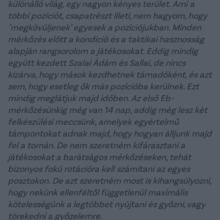
különálló világ, egy nagyon kényes terület. Ami a
többi pozíciót, csapatrészt illeti, nem hagyom, hogy
"megkövüljenek" egyesek a pozíciójukban. Minden
mérkőzés előtt a kondíció és a taktikai hasznosság
alapján rangsorolom a játékosokat. Eddig mindig
együtt kezdett Szalai Ádám és Sallai, de nincs
kizárva, hogy mások kezdhetnek támadóként, és azt
sem, hogy esetleg ők más pozícióba kerülnek. Ezt
mindig meglátjuk majd időben. Az első Eb-
mérkőzésünkig még van 14 nap, addig még lesz két
felkészülési meccsünk, amelyek egyértelmű
támpontokat adnak majd, hogy hogyan álljunk majd
fel a tornán. De nem szeretném kifárasztani a
játékosokat a barátságos mérkőzéseken, tehát
bizonyos fokú rotációra kell számítani az egyes
posztokon. De azt szeretném most is kihangsúlyozni,
hogy nekünk ellenféltől függetlenül maximális
kötelességünk a legtöbbet nyújtani és győzni, vagy
törekedni a győzelemre.