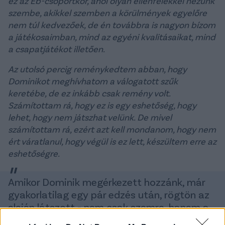
ez az Eb-csoportkör, ahol olyan ellenfelekkel nézünk
szembe, akikkel szemben a körülmények egyelőre
nem túl kedvezőek, de én továbbra is nagyon bízom
a játékosaimban, mind az egyéni kvalitásaikat, mind
a csapatjátékot illetően.
Az utolsó percig reménykedtem abban, hogy
Dominikot meghívhatom a válogatott szűk
keretébe, de ez inkább csak remény volt.
Számítottam rá, hogy ez is egy eshetőség, hogy
lehet, hogy nem játszhat velünk. De mivel
számítottam rá, ezért azt kell mondanom, hogy nem
ért váratlanul, hogy végül is ez lett, készültem erre az
eshetőségre.
Amikor Dominik megérkezett hozzánk, már
gyakorlatilag egy pár edzés után, rögtön az
elején látszott - nem csak szemre, hanem a
felmérések alapján -, hogy fizikálisan még