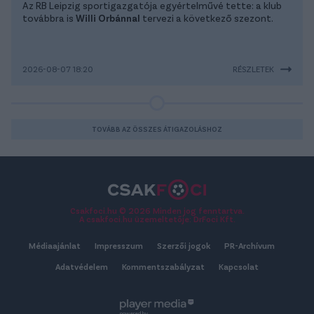
Az RB Leipzig sportigazgatója egyértelművé tette: a klub
továbbra is
Willi Orbánnal
tervezi a következő szezont.
2026-08-07 18:20
RÉSZLETEK
TOVÁBB AZ ÖSSZES ÁTIGAZOLÁSHOZ
Csakfoci.hu © 2026 Minden jog fenntartva.
A csakfoci.hu üzemeltetője: DrFoci Kft.
Médiaajánlat
Impresszum
Szerzői jogok
PR-Archívum
Adatvédelem
Kommentszabályzat
Kapcsolat
powered by