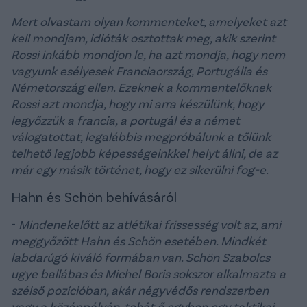
Mert olvastam olyan kommenteket, amelyeket azt
kell mondjam, idióták osztottak meg, akik szerint
Rossi inkább mondjon le, ha azt mondja, hogy nem
vagyunk esélyesek Franciaország, Portugália és
Németország ellen. Ezeknek a kommentelőknek
Rossi azt mondja, hogy mi arra készülünk, hogy
legyőzzük a francia, a portugál és a német
válogatottat, legalábbis megpróbálunk a tőlünk
telhető legjobb képességeinkkel helyt állni, de az
már egy másik történet, hogy ez sikerülni fog-e.
Hahn és Schön behívásáról
-
Mindenekelőtt az atlétikai frissesség volt az, ami
meggyőzött Hahn és Schön esetében. Mindkét
labdarúgó kiváló formában van. Schön Szabolcs
ugye ballábas és Michel Boris sokszor alkalmazta a
szélső pozícióban, akár négyvédős rendszerben
vagy a középpályán, tehát ő egyben egy taktikai