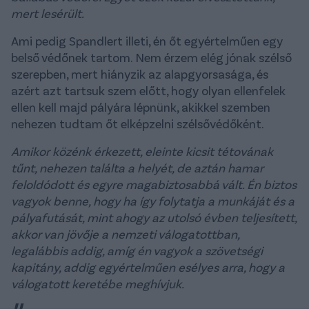
mert lesérült.
Ami pedig Spandlert illeti, én őt egyértelműen egy
belső védőnek tartom. Nem érzem elég jónak szélső
szerepben, mert hiányzik az alapgyorsasága, és
azért azt tartsuk szem előtt, hogy olyan ellenfelek
ellen kell majd pályára lépnünk, akikkel szemben
nehezen tudtam őt elképzelni szélsővédőként.
Amikor közénk érkezett, eleinte kicsit tétovának
tűnt, nehezen találta a helyét, de aztán hamar
feloldódott és egyre magabiztosabbá vált. Én biztos
vagyok benne, hogy ha így folytatja a munkáját és a
pályafutását, mint ahogy az utolsó évben teljesített,
akkor van jövője a nemzeti válogatottban,
legalábbis addig, amíg én vagyok a szövetségi
kapitány, addig egyértelműen esélyes arra, hogy a
válogatott keretébe meghívjuk.