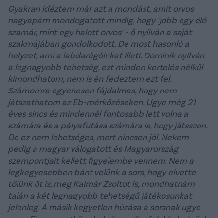
Gyakran idéztem már azt a mondást, amit orvos
nagyapám mondogatott mindig, hogy "jobb egy élő
szamár, mint egy halott orvos" - ő nyilván a saját
szakmájában gondolkodott. De most hasonló a
helyzet, ami a labdarúgóinkat illeti. Dominik nyilván
a legnagyobb tehetség, ezt minden kertelés nélkül
kimondhatom, nem is én fedeztem ezt fel.
Számomra egyenesen fájdalmas, hogy nem
játszathatom az Eb-mérkőzéseken. Ugye még 21
éves sincs és mindennél fontosabb lett volna a
számára és a pályafutása számára is, hogy játsszon.
De ez nem lehetséges, mert nincsen jól. Nekem
pedig a magyar válogatott és Magyarország
szempontjait kellett figyelembe vennem. Nem a
legkegyesebben bánt velünk a sors, hogy elvette
tőlünk őt is, meg Kalmár Zsoltot is, mondhatnám
talán a két legnagyobb tehetségű játékosunkat
jelenleg. A másik kegyetlen húzása a sorsnak ugye