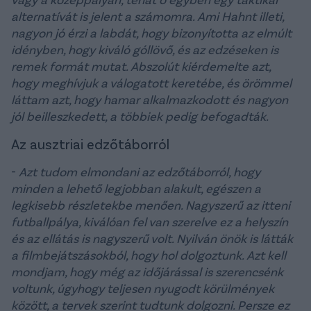
alternatívát is jelent a számomra. Ami Hahnt illeti,
nagyon jó érzi a labdát, hogy bizonyította az elmúlt
idényben, hogy kiváló góllövő, és az edzéseken is
remek formát mutat. Abszolút kiérdemelte azt,
hogy meghívjuk a válogatott keretébe, és örömmel
láttam azt, hogy hamar alkalmazkodott és nagyon
jól beilleszkedett, a többiek pedig befogadták.
Az ausztriai edzőtáborról
-
Azt tudom elmondani az edzőtáborról, hogy
minden a lehető legjobban alakult, egészen a
legkisebb részletekbe menően. Nagyszerű az itteni
futballpálya, kiválóan fel van szerelve ez a helyszín
és az ellátás is nagyszerű volt. Nyilván önök is látták
a filmbejátszásokból, hogy hol dolgoztunk. Azt kell
mondjam, hogy még az időjárással is szerencsénk
voltunk, úgyhogy teljesen nyugodt körülmények
között, a tervek szerint tudtunk dolgozni. Persze ez