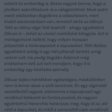
edzett és emberileg is. Biztos vagyok benne, hogy a
jövőben számíthatunk rá a válogatottnál. Most azért
esett elsősorban Bogdánra a választásom, mert
kiváló szezonzáráson van, remekül zárta az idényt.
Tóth az idény vége felé lesérült - ahogy egyébként
Dibusz is -, tehát az utolsó mérkőzést kihagyta. Azt is
mérlegelnünk kellett, hogy milyen hosszan
játszatták a klubcsapatok a kapusaikat. Tóth Balázs
egyébként addig is egy hét pihenőt tartott, amíg
velünk volt. Ha pedig Bogdán Ádámot még
értékelnem kell, azt kell mondjam, hogy ő is
emberileg egy kivételes személy.
Dibusz teljes mértékben egészséges, máskülönben
nem is lenne része a szűk keretnek. Én egy régimódi
vezetőedző vagyok, számomra a kapusposzt egy
rendkívül kiélezett és fontos pozíció, és nagyon
egyértelmű hierarchia határozza meg, hogy ki az, aki
védi a kapunkat, és ettől a sorrendtől csak rendkívüli