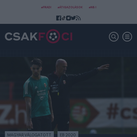
#FRADI
#ÁTIGAZOLÁSOK
#NB I
MAGYAR VÁLOGATOTT
EB 2020