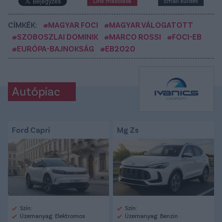
Link másolása
Email küldés
CÍMKÉK:
#MAGYAR FOCI
#MAGYAR VÁLOGATOTT
#SZOBOSZLAI DOMINIK
#MARCO ROSSI
#FOCI-EB
#EURÓPA-BAJNOKSÁG
#EB2020
Autópiac
Ford Capri
Mg Zs
Szín:
Szín:
Üzemanyag: Elektromos
Üzemanyag: Benzin