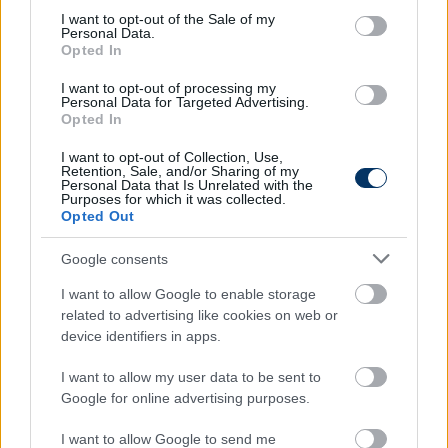
consent section.
I want to opt-out of the Sale of my
Personal Data.
Szoboszlai: "Ha azt mondom,
Opted In
sajnálom, az nem írja le azt a
I want to opt-out of processing my
csalódottságot, amit most érzek"
Personal Data for Targeted Advertising.
Opted In
Az RB Leipzig középpályása, Szoboszlai Dominik
rendkívüli módon sajnálja, hogy nem lehet ott a
I want to opt-out of Collection, Use,
magyar válogatottal az Eb-n, de szerinte is az
Retention, Sale, and/or Sharing of my
Personal Data that Is Unrelated with the
egyetlen felelősségteljes döntés született meg. A 20
Purposes for which it was collected.
éves játékos kimaradásának hátteréről a válogatott
Opted Out
orvosa is nyilatkozott.
Google consents
Elolvasom
I want to allow Google to enable storage
related to advertising like cookies on web or
Számoljunk azzal, hogy hét középpályásunk van, és
device identifiers in apps.
azok közül játszik három. Lehet egyébként, hogy
rosszul gondolom, de ha olyanokkal szemben kell
I want to allow my user data to be sent to
pályára lépnünk, mint Bruno Fernandez vagy
Google for online advertising purposes.
Goretzka, akkor bizony nagyon kell futnunk és lépést
kell tartanunk velük. Nyilván a stratégiai és taktikai
I want to allow Google to send me