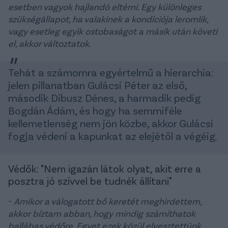
esetben vagyok hajlandó eltérni. Egy különleges
szükségállapot, ha valakinek a kondíciója leromlik,
vagy esetleg egyik ostobaságot a másik után követi
el, akkor változtatok.
Tehát a számomra egyértelmű a hierarchia:
jelen pillanatban Gulácsi Péter az első,
második Dibusz Dénes, a harmadik pedig
Bogdán Ádám, és hogy ha semmiféle
kellemetlenség nem jön közbe, akkor Gulácsi
fogja védeni a kapunkat az elejétől a végéig.
Védők: "Nem igazán látok olyat, akit erre a
posztra jó szívvel be tudnék állítani"
-
Amikor a válogatott bő keretét meghirdettem,
akkor bíztam abban, hogy mindig számíthatok
ballábas védőre. Egyet ezek közül elvesztettünk,