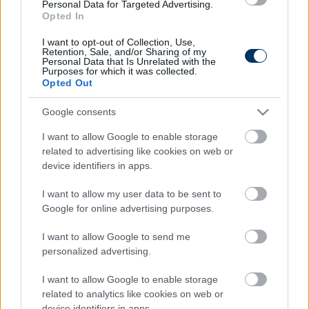
Personal Data for Targeted Advertising.
Opted In
I want to opt-out of Collection, Use,
Retention, Sale, and/or Sharing of my
Itt állíthatod be, hogy a Csakfoci az elsők
Personal Data that Is Unrelated with the
Purposes for which it was collected.
között legyen a Google-találatokban
Opted Out
Google consents
Tetszett a cikk? Megosztanád?
I want to allow Google to enable storage
Link másolása
Email küldés
related to advertising like cookies on web or
device identifiers in apps.
CÍMKÉK:
#MAGYAR FOCI
#MAGYAR VÁLOGATOTT
I want to allow my user data to be sent to
#NIKOLICS NEMANJA
#PORTUGÁLIA-MAGYARORSZÁG
Google for online advertising purposes.
I want to allow Google to send me
personalized advertising.
Autópiac
I want to allow Google to enable storage
related to analytics like cookies on web or
device identifiers in apps.