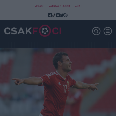
#FRADI
#ÁTIGAZOLÁSOK
#NB I