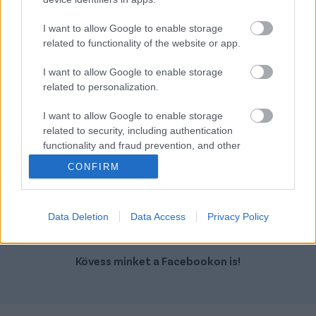
Kawasaki Z 900
Volvo Xc90
I want to allow Google to enable storage
related to functionality of the website or app.
I want to allow Google to enable storage
related to personalization.
Szín: Piros (metál)
Szín:
I want to allow Google to enable storage
Üzemanyag:
Üzemanyag:
related to security, including authentication
functionality and fraud prevention, and other
5 540 000 Ft
16 990 000 Ft
user protection.
CONFIRM
TOVÁBBI AJÁNLATOK
Data Deletion
Data Access
Privacy Policy
Kövess minket a Facebookon is!