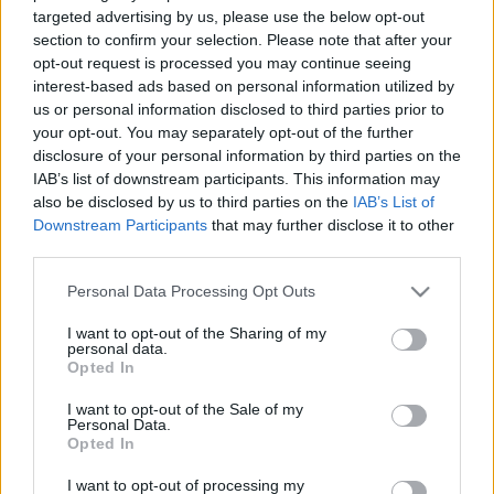
- Természetesen értesültem róla, hogy nem vagyok
targeted advertising by us, please use the below opt-out
a portugálok ellen készülő keret tagja. Amikor a
section to confirm your selection. Please note that after your
opt-out request is processed you may continue seeing
születésnapomon, december 31-én hívott a
interest-based ads based on personal information utilized by
kapitány, abban maradtunk, hogy az összetartás
us or personal information disclosed to third parties prior to
előtt egyeztetünk, megnézzük, hogy alakul a
your opt-out. You may separately opt-out of the further
beilleszkedésem az új csapatnál. Ma beszéltem a
disclosure of your personal information by third parties on the
kapitánnyal, elmondtam neki, elfogadom és
IAB’s list of downstream participants. This information may
logikusnak tartom a döntését. Bernd Storck korrekt
also be disclosed by us to third parties on the
IAB’s List of
módon jelezte, mivel nem garantálhatja, hogy
Downstream Participants
that may further disclose it to other
third parties.
pályára lépek majd a selejtezőn, nem lenne
szerencsés, ha ennyit utaznék, és ilyen sok időre
Please note that this website/app uses one or more Google
Personal Data Processing Opt Outs
elhagynám a Chicago Fire-t. Mondta, tegyem a
services and may gather and store information including but
dolgom, rúgjam a gólokat, ahogy eddig is, és akkor
not limited to your visit or usage behaviour. You may click to
I want to opt-out of the Sharing of my
personal data.
grant or deny consent to Google and its third-party tags to
nyitva lesz számomra a válogatott kapuja. Nagyon
Opted In
use your data for below specified purposes in below Google
drukkolok majd a fiúknak, boldog lennék, ha
consent section.
I want to opt-out of the Sale of my
sikerülne jó eredményt elérni Portugáliában. És
Personal Data.
persze mindent megteszek, hogy a jövőben ismét
Opted In
számoljon velem a kapitány!
I want to opt-out of processing my