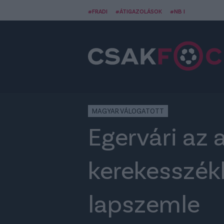
#FRADI
#ÁTIGAZOLÁSOK
#NB I
MAGYAR VÁLOGATOTT
Egervári az 
kerekesszékk
lapszemle