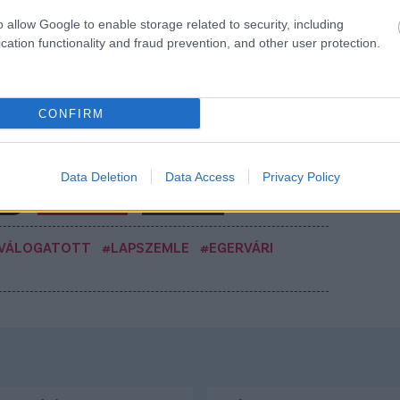
o allow Google to enable storage related to security, including
cation functionality and fraud prevention, and other user protection.
 cikke itt olvasható - kattints!
CONFIRM
Csakfoci az elsők között legyen a Google-
Data Deletion
Data Access
Privacy Policy
Link másolása
Email küldés
 VÁLOGATOTT
#LAPSZEMLE
#EGERVÁRI