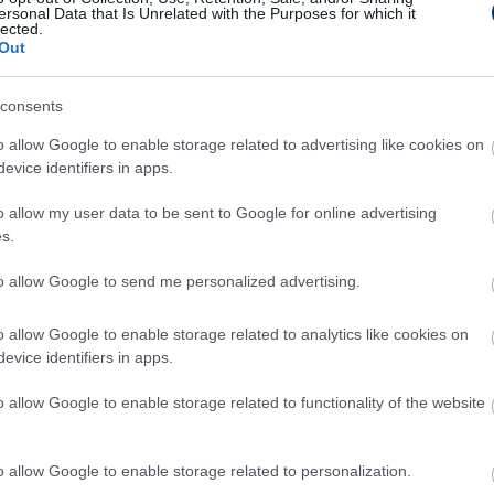
ersonal Data that Is Unrelated with the Purposes for which it
 később szerencsére már sokkal jobb a helyzet,
lected.
Out
ésért. Ennek érdekében naponta több órát
consents
zem a gyakorlatokat
– mesélte a lapnak a
o allow Google to enable storage related to advertising like cookies on
tat kitartásával, gyógyulni akarásával.
evice identifiers in apps.
ellett rengeteg erőt ad neki a felépüléshez,
o allow my user data to be sent to Google for online advertising
s.
orábbi játékosaival.
to allow Google to send me personalized advertising.
, hogy ismét látogathatom azokat a
a tagja vagyok. Természetesen a
o allow Google to enable storage related to analytics like cookies on
agyok, hatalmas kapaszkodót jelent az
evice identifiers in apps.
nk volt, a gyermekeim és az unokáim
o allow Google to enable storage related to functionality of the website
szeretetük sok erőt ad a gyógyuláshoz
– tette
szer (1999, 2003), a Dunaferr-rel egyszer
o allow Google to enable storage related to personalization.
 élvonalban, és szövetségi kapitányként is