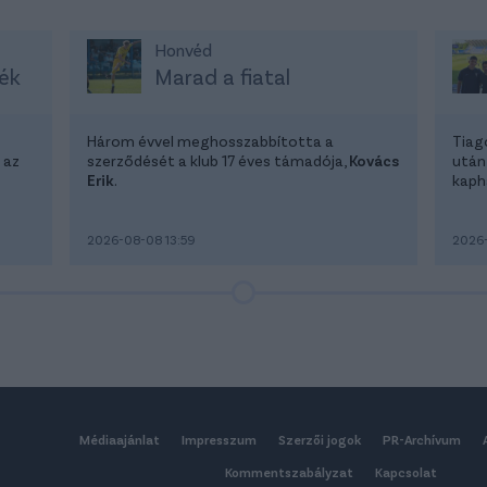
Honvéd
ék
Marad a fiatal
Három évvel meghosszabbította a
Tiag
 az
szerződését a klub 17 éves támadója,
Kovács
után
Erik
.
kapha
2026-08-08 13:59
2026-
Médiaajánlat
Impresszum
Szerzői jogok
PR-Archívum
Kommentszabályzat
Kapcsolat