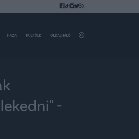
HAZAI
KÜLFÖLD
OLDALHÁLÓ
ak
ekedni" -