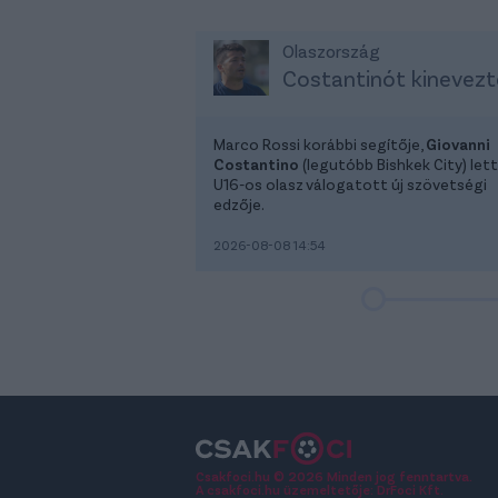
Olaszország
Costantinót kinevezt
Marco Rossi korábbi segítője,
Giovanni
Costantino
(legutóbb Bishkek City) lett
U16-os olasz válogatott új szövetségi
edzője.
2026-08-08 14:54
Csakfoci.hu © 2026 Minden jog fenntartva.
A csakfoci.hu üzemeltetője: DrFoci Kft.