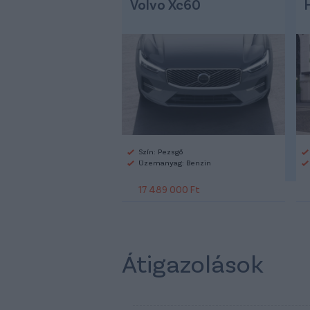
Volvo Xc60
Szín: Pezsgő
Üzemanyag: Benzin
17 489 000 Ft
Átigazolások