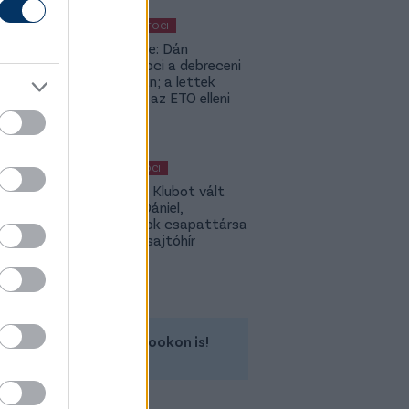
KÜLFÖLDI FOCI
Lapszemle: Dán
szambafoci a debreceni
szaunában; a lettek
kevesellik az ETO elleni
előnyt
MAGYAR FOCI
Légiósok: Klubot vált
Gazdag Dániel,
világbajnok csapattársa
is lehet - sajtóhír
Kövess minket a Facebookon is!