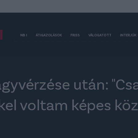
NB I
ÁTIGAZOLÁSOK
FRISS
VÁLOGATOTT
INTERJÚK
agyvérzése után: "Cs
el voltam képes közl