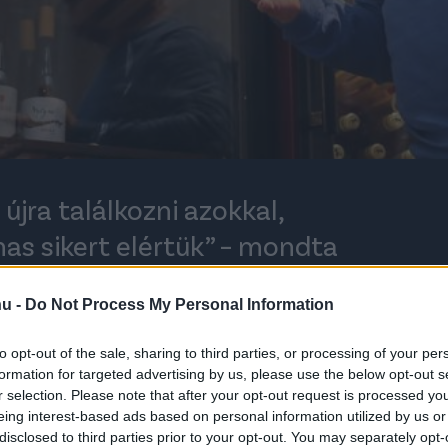
újra találkozni azokkal,
mas sikert elértük” – mondta
 futballtréner 2009-ben
hu -
Do Not Process My Personal Information
éremig vezette az U20-as
, s a tízéves évfordulóról
to opt-out of the sale, sharing to third parties, or processing of your per
formation for targeted advertising by us, please use the below opt-out s
égen emlékezett meg a hazai
r selection. Please note that after your opt-out request is processed y
ényen a játékosok és a
eing interest-based ads based on personal information utilized by us or
disclosed to third parties prior to your opt-out. You may separately opt-