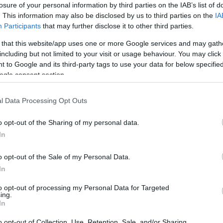
 közösen nosztalgiáztak.
losure of your personal information by third parties on the IAB’s list of
. This information may also be disclosed by us to third parties on the
IA
Participants
that may further disclose it to other third parties.
 that this website/app uses one or more Google services and may gath
rt kövess minket a
Csakfoci
Google News oldalán is!
Eze
including but not limited to your visit or usage behaviour. You may click 
 to Google and its third-party tags to use your data for below specifi
hatalmas visszhangja volt annak a
ogle consent section.
lt évtizedének egyik legnagyobb sikerét értük
t volt az együttes, amely emellett remek
l Data Processing Opt Outs
a
Blikknek
Egervári Sándor
, aki rendkívül nehéz
o opt-out of the Sharing of my personal data.
pota miatt sokáig mindenki aggódott.
In
sztrókot kapott, a betegség következtében a
o opt-out of the Sale of my Personal Data.
a folyamatosan kezeléseken vesz részt,
In
l már szerencsére sikerült javulást elérnie.
to opt-out of processing my Personal Data for Targeted
ing.
In
hazaengedni a kórházból, csak kerekesszékkel
o opt-out of Collection, Use, Retention, Sale, and/or Sharing