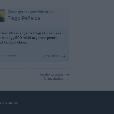
Zalaegerszegen folytatja
Tiago Peñalba
o Peñalba magyarországi átigazolása
 mintegy 500 millió argentin pesót
t korábbi klubja.
08-08 11:12
RÉSZLETEK
Tovább az összes
átigazoláshoz
Adatvédelem