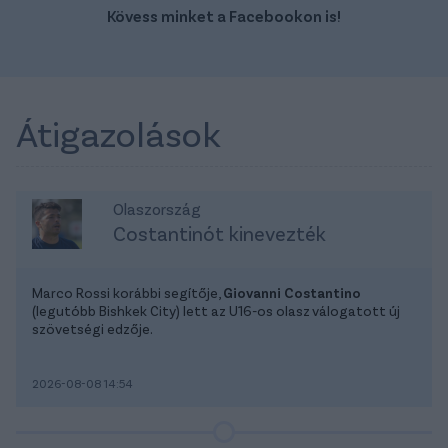
Kövess minket a Facebookon is!
Átigazolások
Olaszország
Costantinót kinevezték
Marco Rossi korábbi segítője,
Giovanni Costantino
(legutóbb Bishkek City) lett az U16-os olasz válogatott új
szövetségi edzője.
2026-08-08 14:54