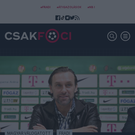
#FRADI
#ÁTIGAZOLÁSOK
#NB I
MAGYAR VÁLOGATOTT
FRADI