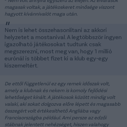
-
Nem volt annyira egyszerű az elején. Az elvárások
magasak voltak, a játékoskeret minősége viszont
hagyott kívánnivalót maga után.
Nem is lehet összehasonlítani az akkori
helyzetet a mostanival. A legtöbbször ingyen
igazolható játékosokat tudtunk csak
megszerezni, most meg van, hogy 1 millió
eurónál is többet fizet ki a klub egy-egy
kiszemeltért.
De ettől függetlenül ez egy remek időszak volt,
amely a klubnak és nekem is komoly fejlődési
lehetőséget kínált. A játékosok között mindig volt
valaki, aki sokat dolgozva előre lépett és magasabb
összegért volt értékesíthető Angliába vagy
Franciaországba például. Ami persze az edzői
stábnak jelentett nehézséget, hiszen valahogy