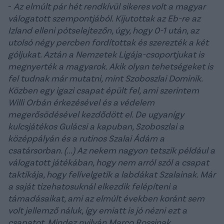
-
Az elmúlt pár hét rendkívül sikeres volt a magyar
válogatott szempontjából. Kijutottak az Eb-re az
Izland elleni pótselejtezőn, úgy, hogy 0-1 után, az
utolsó négy percben fordítottak és szerezték a két
góljukat. Aztán a Nemzetek Ligája-csoportjukat is
megnyerték a magyarok. Akik olyan tehetségeket is
fel tudnak már mutatni, mint Szoboszlai Dominik.
Közben egy igazi csapat épült fel, ami szerintem
Willi Orbán érkezésével és a védelem
megerősödésével kezdődött el. De ugyanígy
kulcsjátékos Gulácsi a kapuban, Szoboszlai a
középpályán és a rutinos Szalai Ádám a
csatársorban. (...) Az nekem nagyon tetszik például a
válogatott játékában, hogy nem arról szól a csapat
taktikája, hogy felívelgetik a labdákat Szalainak. Már
a saját tizehatosuknál elkezdik felépíteni a
támadásaikat, ami az elmúlt években koránt sem
volt jellemző náluk, így emiatt is jó nézni ezt a
csapatot. Mindez nyilván Marco Rossinak