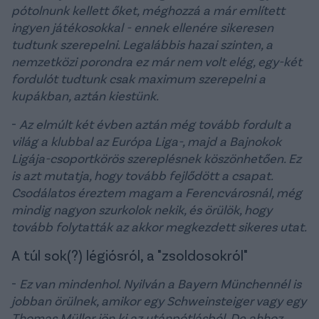
pótolnunk kellett őket, méghozzá a már említett
ingyen játékosokkal - ennek ellenére sikeresen
tudtunk szerepelni. Legalábbis hazai szinten, a
nemzetközi porondra ez már nem volt elég, egy-két
fordulót tudtunk csak maximum szerepelni a
kupákban, aztán kiestünk.
-
Az elmúlt két évben aztán még tovább fordult a
világ a klubbal az Európa Liga-, majd a Bajnokok
Ligája-csoportkörös szereplésnek köszönhetően. Ez
is azt mutatja, hogy tovább fejlődött a csapat.
Csodálatos éreztem magam a Ferencvárosnál, még
mindig nagyon szurkolok nekik, és örülök, hogy
tovább folytatták az akkor megkezdett sikeres utat.
A túl sok(?) légiósról, a "zsoldosokról"
-
Ez van mindenhol. Nyilván a Bayern Münchennél is
jobban örülnek, amikor egy Schweinsteiger vagy egy
Thomas Müller jön ki az utánpótlásból. De ahhoz,