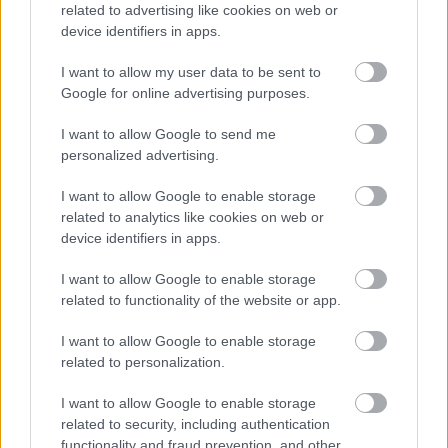
magyarok is hátulról próbálnak építkezni már, de ez
related to advertising like cookies on web or
nem mindig sikeres, vannak azért különbségek a
device identifiers in apps.
sebességben, az atletikusságban, a
labdakezelésben és más területeken is.
I want to allow my user data to be sent to
Google for online advertising purposes.
-
A magyar utánpótlás-csapatok 11-12 éves korban
I want to allow Google to send me
elég magas szinten játszanak, de aztán valami
personalized advertising.
történik a játékosok többségével mentálisan. Sok
tehetséges játékos van Magyarországon, de kérdés,
I want to allow Google to enable storage
vajon képesek mindent alávetni a futballnak és
related to analytics like cookies on web or
feláldozni jónéhány dolgot, hogy előrejussanak?
device identifiers in apps.
I want to allow Google to enable storage
Mindenki Messi vagy Ronaldo akar lenni, de
related to functionality of the website or app.
hogy ezért meg is dolgozzanak...nos, ez
sokakból hiányzik azért.
I want to allow Google to enable storage
related to personalization.
(...) Nézzük meg Szerbiát vagy Horvátországot, ahol
I want to allow Google to enable storage
related to security, including authentication
azért az életkörülmények mások, jobban
functionality and fraud prevention, and other