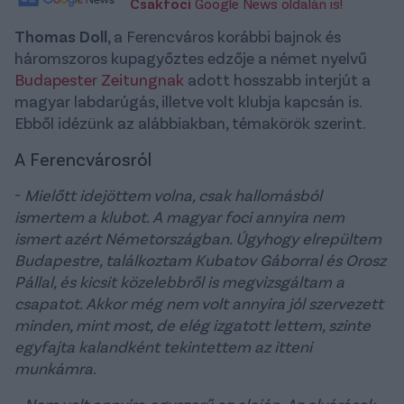
Csakfoci
Google News oldalán is!
Thomas Doll
, a Ferencváros korábbi bajnok és
háromszoros kupagyőztes edzője a német nyelvű
Budapester Zeitungnak
adott hosszabb interjút a
magyar labdarúgás, illetve volt klubja kapcsán is.
Ebből idézünk az alábbiakban, témakörök szerint.
A Ferencvárosról
-
Mielőtt idejöttem volna, csak hallomásból
ismertem a klubot. A magyar foci annyira nem
ismert azért Németországban. Úgyhogy elrepültem
Budapestre, találkoztam Kubatov Gáborral és Orosz
Pállal, és kicsit közelebbről is megvizsgáltam a
csapatot. Akkor még nem volt annyira jól szervezett
minden, mint most, de elég izgatott lettem, szinte
egyfajta kalandként tekintettem az itteni
munkámra.