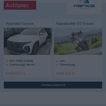
Autópiac
Hyundai Tucson
Yamaha Mt-07 Tracer
Szín: Fehér (metál)
Szín:
Üzemanyag: Benzin
Üzemanyag:
9 999 000 Ft
3 999 000 Ft
TOVÁBBI AJÁNLATOK