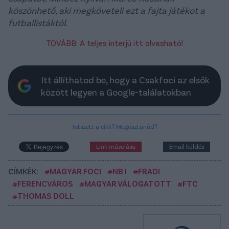
köszönhető, aki megköveteli ezt a fajta játékot a
futballistáktól.
TOVÁBB: A teljes interjú itt olvasható!
Itt állíthatod be, hogy a Csakfoci az elsők
között legyen a Google-találatokban
Tetszett a cikk? Megosztanád?
Link másolása
Email küldés
CÍMKÉK:
#MAGYAR FOCI
#NB I
#FRADI
#FERENCVÁROS
#MAGYAR VÁLOGATOTT
#FTC
#THOMAS DOLL