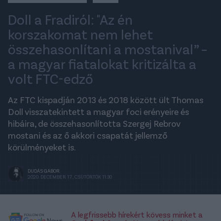
Doll a Fradiról: "Az én
korszakomat nem lehet
összehasonlítani a mostanival” –
a magyar fiatalokat kritizálta a
volt FTC-edző
Az FTC kispadján 2013 és 2018 között ült Thomas
Doll visszatekintett a magyar foci erényeire és
hibáira, de összehasonlította Szergej Rebrov
mostani és az ő akkori csapatát jellemző
körülményeket is.
DUDÁS GÁBOR
2020. DECEMBER 17., CSÜTÖRTÖK 11:30
A legfrissebb hírekért kövess minket a