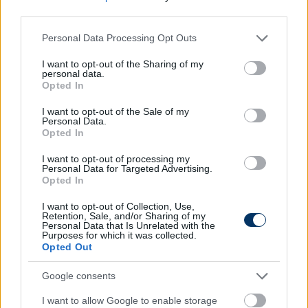
népszerű legyen. Igen, néhány magyar maradt csak
third parties.
a csapatban, de ez nincs másként a többi
országban sem.
Please note that this website/app uses one or more Google
Personal Data Processing Opt Outs
services and may gather and store information including but
Amikor néhány éve két fiatalt játszatni kellett, hogy
not limited to your visit or usage behaviour. You may click to
I want to opt-out of the Sharing of my
personal data.
pénzt kapjon a csapat, betettem őket két jobb és
grant or deny consent to Google and its third-party tags to
Opted In
rutinosabb játékos kárára, ezzel a csapatot
use your data for below specified purposes in below Google
consent section.
gyengítettem. Egy év múlva aztán már megint a
I want to opt-out of the Sale of my
Personal Data.
padon ültek, mert nem voltak elég jók. Ehhez idő
Opted In
kell, nem ez a módja a fiatalok beépítésének.
I want to opt-out of processing my
Personal Data for Targeted Advertising.
A magyar foci néhány jellemző problémájáról
Opted In
-
Szerintem sokszor gondot jelent a magyar
I want to opt-out of Collection, Use,
futballban az, hogy a liga, illetve a játékosok egyéni
Retention, Sale, and/or Sharing of my
Personal Data that Is Unrelated with the
képzése sem megfelelő színvonalú. A bajnokságban
Purposes for which it was collected.
a támadások felépítése gyakran elakad a technikai
Opted Out
hibákon, a pontatlan passzokon.
Google consents
-
Az angol vagy a német csapatokhoz hasonlóan a
I want to allow Google to enable storage