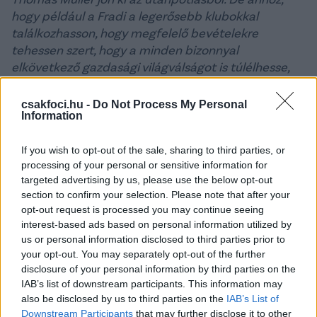
hogy például a Fradi a legerősebb klubokkal
találkozhasson, hogy megfelelő bevételekre
tehessen szert, hogy a minden bizonnyal
elkövetkező gazdasági világválságot is túlélhesse,
igenis szüksége van a külföldi játékosokra.
csakfoci.hu -
Do Not Process My Personal
Information
Azért az ottani érkezők is rávilágítanak arra,
hogy a hazai fiatalok sajnos nincsenek
If you wish to opt-out of the sale, sharing to third parties, or
sokszor azon a szinten, mint kellene.
processing of your personal or sensitive information for
targeted advertising by us, please use the below opt-out
section to confirm your selection. Please note that after your
Nézzük csak meg például Csonka Andrást. Még
opt-out request is processed you may continue seeing
nálam mutatkozott be 16 évesen, most is a keret
interest-based ads based on personal information utilized by
tagja, de mindez azt is jelenti, hogy képes mondjuk
us or personal information disclosed to third parties prior to
nemzetközi szinten is helyt állni?
your opt-out. You may separately opt-out of the further
disclosure of your personal information by third parties on the
A klub számára egész egyszerűen fontosabb az,
IAB’s list of downstream participants. This information may
also be disclosed by us to third parties on the
IAB’s List of
hogy elérje a céljait, mint hogy mindenki szemében
Downstream Participants
that may further disclose it to other