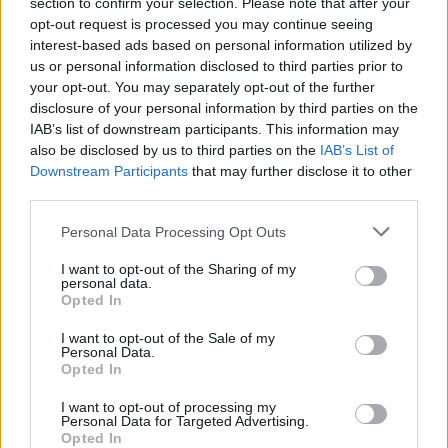
section to confirm your selection. Please note that after your
Ez mindenképpen elgondolkodtató, de a lényeg az,
opt-out request is processed you may continue seeing
hogy továbbjutottunk, ebben a meccsben csak ez a
interest-based ads based on personal information utilized by
pozitívum volt. Egy ilyen csapatnak, mint a Vidi, be
us or personal information disclosed to third parties prior to
your opt-out. You may separately opt-out of the further
kell darálni az ellenfelét, nincs mese, helyzeteket kell
disclosure of your personal information by third parties on the
kialakítani. Az első félidőben talán egy helyzetet
IAB’s list of downstream participants. This information may
alakítottunk ki.... Mostanában ezzel picit hadilábon
also be disclosed by us to third parties on the
IAB’s List of
állunk, de már az elmúlt időszakban is sokat
Downstream Participants
that may further disclose it to other
dolgoztunk ezen és a hátralévő másfél hét, valamint
third parties.
az alapozás is erről fog szólni, hogy ebben
Please note that this website/app uses one or more Google
előrelépjünk. Most az a fontos, hogy
Personal Data Processing Opt Outs
services and may gather and store information including but
továbbjutottunk, ennek kell örülni, másnak nem
not limited to your visit or usage behaviour. You may click to
I want to opt-out of the Sharing of my
lehet.
personal data.
grant or deny consent to Google and its third-party tags to
Opted In
use your data for below specified purposes in below Google
A Vidi a hétvégén a Paksot látja vendégül az NB I 15.
consent section.
I want to opt-out of the Sale of my
fordulójában.
Personal Data.
Opted In
Olvastad már?
I want to opt-out of processing my
Personal Data for Targeted Advertising.
Opted In