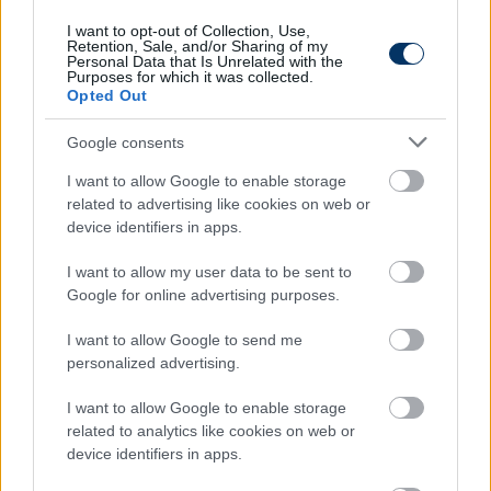
I want to opt-out of Collection, Use,
Retention, Sale, and/or Sharing of my
Personal Data that Is Unrelated with the
Purposes for which it was collected.
Opted Out
Google consents
I want to allow Google to enable storage
related to advertising like cookies on web or
device identifiers in apps.
Kupadráma: A Vidi a hosszabbításban,
öngóllal győzte le a tíz emberrel küzdő
I want to allow my user data to be sent to
Szegedet - videó
Google for online advertising purposes.
Óriási csatára késztette az egyik legerősebb magyar
I want to allow Google to send me
klubot az NB II-es Szeged, amely a 85. perctól több
personalized advertising.
mint félórán át emberhátrányban futballozott. A
Fehérvár egy öngóllal jutott végül a Magyar Kupa
I want to allow Google to enable storage
legjobb 16 csapata közé.
related to analytics like cookies on web or
device identifiers in apps.
Elolvasom