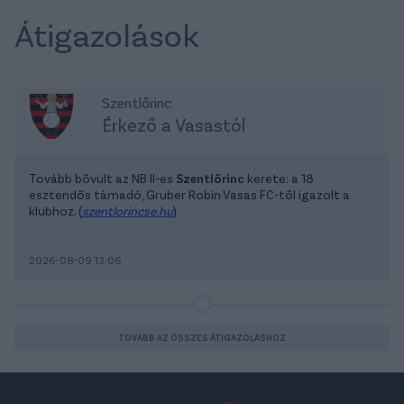
Átigazolások
Szentlőrinc
Érkező a Vasastól
Tovább bővült az NB II-es
Szentlőrinc
kerete: a 18
esztendős támadó, Gruber Robin Vasas FC-től igazolt a
klubhoz. (
szentlorincse.hu
)
2026-08-09 13:06
TOVÁBB AZ ÖSSZES ÁTIGAZOLÁSHOZ