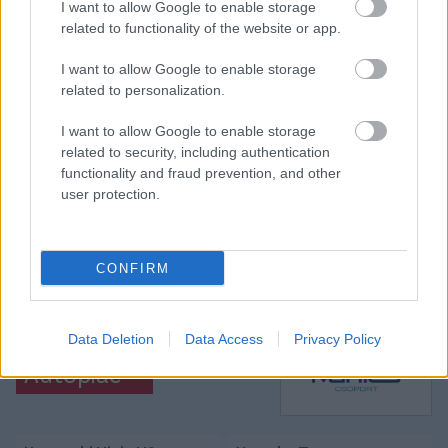
I want to allow Google to enable storage
related to functionality of the website or app.
Itt állíthatod be, hogy a Csakfoci az elsők
I want to allow Google to enable storage
között legyen a Google-találatokban
related to personalization.
I want to allow Google to enable storage
related to security, including authentication
Tetszett a cikk? Megosztanád?
functionality and fraud prevention, and other
Link másolása
Email küldés
user protection.
CÍMKÉK:
#MAGYAR FOCI
#MOL FEHÉRVÁR FC
#MAGYAR KUPA
#SZEGED
#SZEGED-CSANÁD
CONFIRM
GROSICS AKADÉMIA
#JUHÁSZ ROLAND
Data Deletion
Data Access
Privacy Policy
Autópiac