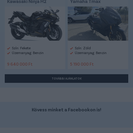
Kawasaki Ninja H2
Yamaha Tmax
Szín: Fekete
Szín: Zöld
Üzemanyag: Benzin
Üzemanyag: Benzin
9 640 000 Ft
5 190 000 Ft
TOVÁBBI AJÁNLATOK
Kövess minket a Facebookon is!