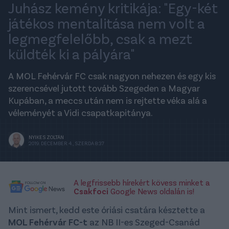
Juhász kemény kritikája: "Egy-két
játékos mentalitása nem volt a
legmegfelelőbb, csak a mezt
küldték ki a pályára"
A MOL Fehérvár FC csak nagyon nehezen és egy kis
szerencsével jutott tovább Szegeden a Magyar
Kupában, a meccs után nem is rejtette véka alá a
véleményét a Vidi csapatkapitánya.
NYIKES ZOLTÁN
2019. DECEMBER 4., SZERDA 8:37
A legfrissebb hírekért kövess minket a
Csakfoci
Google News oldalán is!
Mint ismert, kedd este óriási csatára késztette a
MOL Fehérvár FC-t
az NB II-es Szeged-Csanád