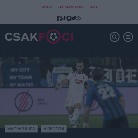
#FRADI
#ÁTIGAZOLÁSOK
#NB I
MAGYAR KUPA
VIDEOTON