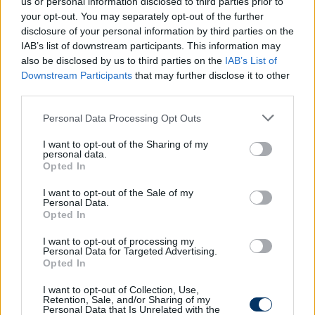
us or personal information disclosed to third parties prior to
sahaya düştü.
pic.twitter.com/q22EaNNyP6
your opt-out. You may separately opt-out of the further
disclosure of your personal information by third parties on the
— Popüler Gazete (@populergazete)
June 10,
IAB’s list of downstream participants. This information may
2026
also be disclosed by us to third parties on the
IAB’s List of
Downstream Participants
that may further disclose it to other
A broadcast camera FELL from the sky onto
third parties.
the pitch during the Hungary vs. Kazakhstan
Please note that this website/app uses one or more Google
Personal Data Processing Opt Outs
match 😳🎥
pic.twitter.com/qN563cCKne
services and may gather and store information including but
not limited to your visit or usage behaviour. You may click to
I want to opt-out of the Sharing of my
— CentreGoals. (@centregoals)
June 10, 2026
personal data.
grant or deny consent to Google and its third-party tags to
Opted In
use your data for below specified purposes in below Google
Olvastad már?
consent section.
I want to opt-out of the Sale of my
Personal Data.
Opted In
I want to opt-out of processing my
Personal Data for Targeted Advertising.
Opted In
I want to opt-out of Collection, Use,
Retention, Sale, and/or Sharing of my
Personal Data that Is Unrelated with the