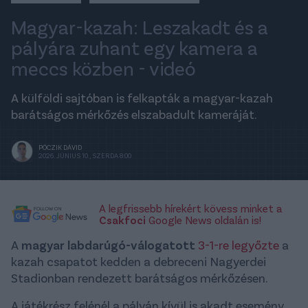
Magyar-kazah: Leszakadt és a
pályára zuhant egy kamera a
meccs közben - videó
A külföldi sajtóban is felkapták a magyar-kazah
barátságos mérkőzés elszabadult kameráját.
PÓCZIK DÁVID
2026. JÚNIUS 10., SZERDA 8:00
A legfrissebb hírekért kövess minket a
Csakfoci
Google News oldalán is!
A
magyar labdarúgó-válogatott
3-1-re legyőzte
a
kazah csapatot kedden a debreceni Nagyerdei
Stadionban rendezett barátságos mérkőzésen.
A játékrész felénél a pályán kívül is akadt esemény,