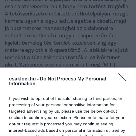
csak a szerencsén múlt, hogy nem történt tragédia.
A tetőszerkezetre erősített drótkötélpályán mozgó
kamera ugyanis kigyulladt, elégette a kábelt, majd
jó húszméteres magasságból az oldalvonalra
zuhant, közvetlenül a magyar csapat számára
kijelölt bemelegítési terület közelében, alig egy
méterre egy ott álló operatőrtől. A játéktérre is jutó
romokat a tűzoltók takarították el az ivószünet
alatt. Szerencsére senki nem sérült meg. (MTI)
Watch big
#football
drama at European
csakfoci.hu -
Do Not Process My Personal
Information
qualifiers!
#Spidercam
fell 20m onto pitch
during 🇭🇺
#Hungary
vs 🇰🇿
#Kazakhstan
If you wish to opt-out of the sale, sharing to third parties, or
friendly just meters from cameraman
processing of your personal or sensitive information for
pic.twitter.com/vIzGVHB2q1
targeted advertising by us, please use the below opt-out
section to confirm your selection. Please note that after your
— Kazinform (@kazinform_eng)
June 10, 2026
opt-out request is processed you may continue seeing
interest-based ads based on personal information utilized by
Macaristan–Kazakistan maçında bir kamera