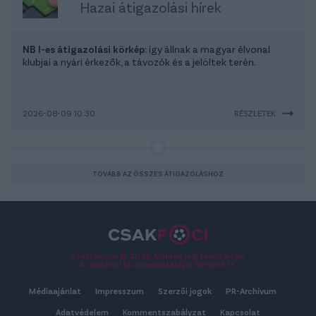
Hazai átigazolási hírek
NB I-es átigazolási körkép
: így állnak a magyar élvonal
klubjai a nyári érkezők, a távozók és a jelöltek terén.
2026-08-09 10:30
RÉSZLETEK
TOVÁBB AZ ÖSSZES ÁTIGAZOLÁSHOZ
Csakfoci.hu © 2026 Minden jog fenntartva.
A csakfoci.hu üzemeltetője: DrFoci Kft.
Médiaajánlat
Impresszum
Szerzői jogok
PR-Archívum
Adatvédelem
Kommentszabályzat
Kapcsolat