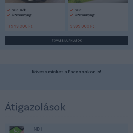
Szín: Kék
Szín:
Üzemanyag:
Üzemanyag:
11 949 000 Ft
3 999 000 Ft
TOVÁBBI AJÁNLATOK
Kövess minket a Facebookon is!
Átigazolások
NB I