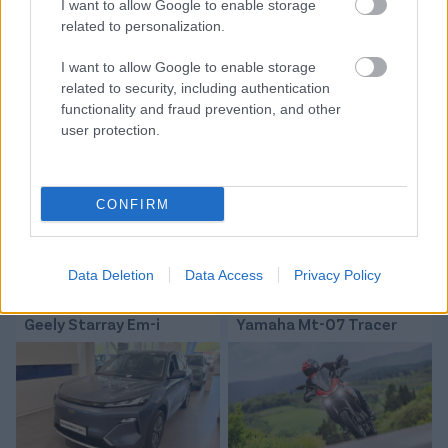
I want to allow Google to enable storage
Tetszett a cikk? Megosztanád?
related to personalization.
Link másolása
Email küldés
I want to allow Google to enable storage
related to security, including authentication
functionality and fraud prevention, and other
CÍMKÉK:
#MAGYAR FOCI
#MAGYAR VÁLOGATOTT
user protection.
#MAGYARORSZÁG
#MAGYAR-KAZAH
#MAGYARORSZÁG-KAZAHSZTÁN
CONFIRM
Autópiac
Data Deletion
Data Access
Privacy Policy
Geely Starray Em-i
Yamaha Mt-07 Tracer