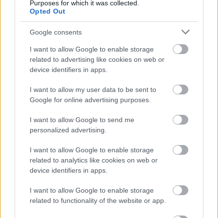
Purposes for which it was collected.
Opted Out
Google consents
Rossi agresszív transzról is beszélt:
I want to allow Google to enable storage
"Nem egy elit csapat vagyunk,
related to advertising like cookies on web or
nincsenek barátságos meccsek" -
device identifiers in apps.
értékelés
I want to allow my user data to be sent to
Marco Rossi szerint a Kazahsztán elleni mérkőzés
Google for online advertising purposes.
elején elkövetett hibák ismét rávilágítottak arra,
mennyire fontos a maximális koncentráció már a
I want to allow Google to send me
kezdő sípszótól.
personalized advertising.
Elolvasom
I want to allow Google to enable storage
related to analytics like cookies on web or
device identifiers in apps.
Itt állíthatod be, hogy a Csakfoci az elsők
I want to allow Google to enable storage
között legyen a Google-találatokban
related to functionality of the website or app.