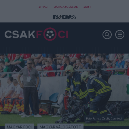
#FRADI
#ÁTIGAZOLÁSOK
#NB I
Fotó: Farkas Zsolt/ Csakfoci
MAGYAR FOCI
MAGYAR VÁLOGATOTT