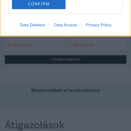
CONFIRM
Data Deletion
Data Access
Privacy Policy
Szín: Fehér
Szín: Ezüst
Üzemanyag: Dízel
Üzemanyag: Benzin
24 168 100 Ft
5 999 000 Ft
TOVÁBBI AJÁNLATOK
Kövess minket a Facebookon is!
Átigazolások