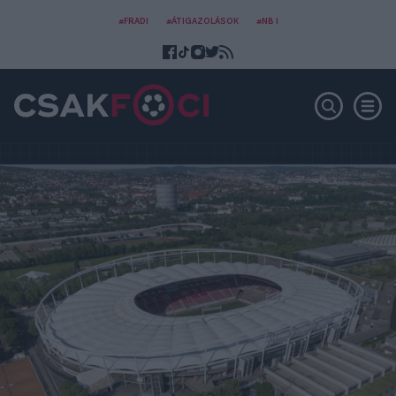
#FRADI
#ÁTIGAZOLÁSOK
#NB I