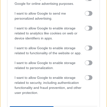
Google for online advertising purposes.
Itt állíthatod be, hogy a Csakfoci az elsők
között legyen a Google-találatokban
I want to allow Google to send me
personalized advertising.
Tetszett a cikk? Megosztanád?
I want to allow Google to enable storage
related to analytics like cookies on web or
Link másolása
Email küldés
device identifiers in apps.
I want to allow Google to enable storage
CÍMKÉK:
#MAGYAR VÁLOGATOTT
#EB 2024
related to functionality of the website or app.
#MAGYARORSZÁG-SKÓCIA
I want to allow Google to enable storage
related to personalization.
Autópiac
I want to allow Google to enable storage
related to security, including authentication
functionality and fraud prevention, and other
user protection.
Ford Ranger
Mg Mg3