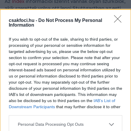
Az
Index
információi szerint vannak olyan szurkolók,
akik szerettek volna ott lenni Stuttgartban az esti
skót–magyar csoportmérkőzésen, ahova 16:15-kor
csakfoci.hu -
Do Not Process My Personal
indult volna az Eurowings gépe Budapestről,
Information
azonban a gép még mindig nem szállt fel.
If you wish to opt-out of the sale, sharing to third parties, or
A lap információi szerint szinte lincshangulat
processing of your personal or sensitive information for
alakult ki a helyszínen, hiszen két és fél órás késéssel
targeted advertising by us, please use the below opt-out
prognosztizáltak az indulást, de ez is csúszott. A
section to confirm your selection. Please note that after your
repülési idő körülbelül másfél óra, a kezdésre tehát
opt-out request is processed you may continue seeing
oda sem érnének a magyar drukkerek. Az incidens
interest-based ads based on personal information utilized by
pár száz embert érint, és az utasok állítólag
us or personal information disclosed to third parties prior to
semmilyen tájékoztatást nem kaptak.
your opt-out. You may separately opt-out of the further
disclosure of your personal information by third parties on the
Az Index információi szerint a személyzet még a
IAB’s list of downstream participants. This information may
also be disclosed by us to third parties on the
IAB’s List of
rendőrséggel is megfenyegette azokat az utasokat,
Downstream Participants
that may further disclose it to other
akik szóvá tették, hogy miért nem indultak még el.
third parties.
Olvastad már?
Please note that this website/app uses one or more Google
Personal Data Processing Opt Outs
services and may gather and store information including but