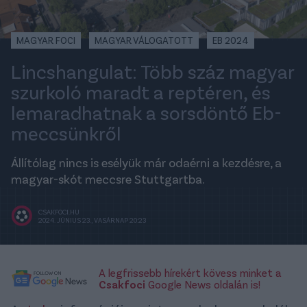
MAGYAR FOCI
MAGYAR VÁLOGATOTT
EB 2024
Lincshangulat: Több száz magyar
szurkoló maradt a reptéren, és
lemaradhatnak a sorsdöntő Eb-
meccsünkről
Állítólag nincs is esélyük már odaérni a kezdésre, a
magyar-skót meccsre Stuttgartba.
CSAKFOCI.HU
2024. JÚNIUS 23., VASÁRNAP 20:23
A legfrissebb hírekért kövess minket a
Csakfoci
Google News oldalán is!