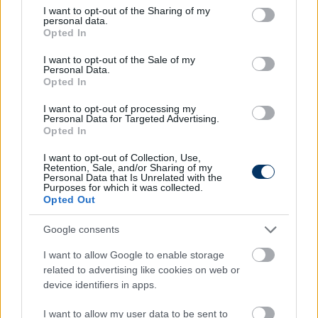
not limited to your visit or usage behaviour. You may click to
I want to opt-out of the Sharing of my
personal data.
grant or deny consent to Google and its third-party tags to
Opted In
use your data for below specified purposes in below Google
consent section.
I want to opt-out of the Sale of my
Personal Data.
Opted In
I want to opt-out of processing my
Personal Data for Targeted Advertising.
Opted In
I want to opt-out of Collection, Use,
Retention, Sale, and/or Sharing of my
Eb 2024: Magyarország-Skócia 1-0 -
Personal Data that Is Unrelated with the
Purposes for which it was collected.
végeredmény
Opted Out
A vasárnapi, sorsdöntő magyar-skót Eb-
Google consents
csoportmérkőzés eredményének alakulása és a
legfontosabb események Stuttgartban.
I want to allow Google to enable storage
related to advertising like cookies on web or
Elolvasom
device identifiers in apps.
I want to allow my user data to be sent to