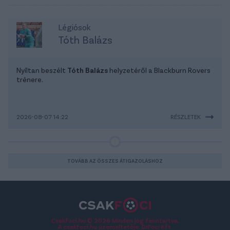
Légiósok
Tóth Balázs
Nyíltan beszélt
Tóth Balázs
helyzetéről a Blackburn Rovers
trénere.
2026-08-07 14:22
RÉSZLETEK
TOVÁBB AZ ÖSSZES ÁTIGAZOLÁSHOZ
Csakfoci.hu © 2026 Minden jog fenntartva.
A csakfoci.hu üzemeltetője: DrFoci Kft.