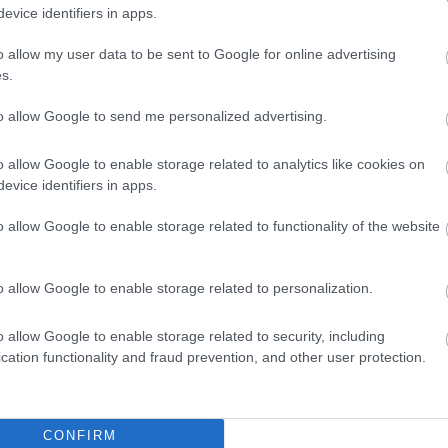
evice identifiers in apps.
giósok: Storckék elköszöntek a
-szeres magyar válogatott
o allow my user data to be sent to Google for online advertising
madótól - hivatalos
s.
mérkőzés után távozik a Sepsi OSK-tól Varga
to allow Google to send me personalized advertising.
and.
o allow Google to enable storage related to analytics like cookies on
evice identifiers in apps.
Elolvasom
o allow Google to enable storage related to functionality of the website
o allow Google to enable storage related to personalization.
Csakfoci az elsők között legyen a Google-
o allow Google to enable storage related to security, including
cation functionality and fraud prevention, and other user protection.
Link másolása
Email küldés
CONFIRM
K
#ÁTIGAZOLÁSOK
#HAZAI ÁTIGAZOLÁSI HÍREK