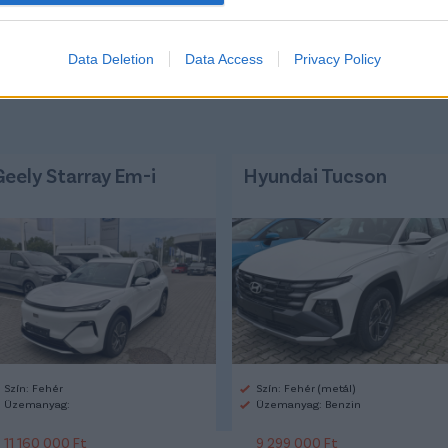
GALATASARAY
#TÖRÖK FOCI
Data Deletion
Data Access
Privacy Policy
Geely Starray Em-i
Hyundai Tucson
Szín: Fehér
Szín: Fehér (metál)
Üzemanyag:
Üzemanyag: Benzin
11 160 000 Ft
9 299 000 Ft