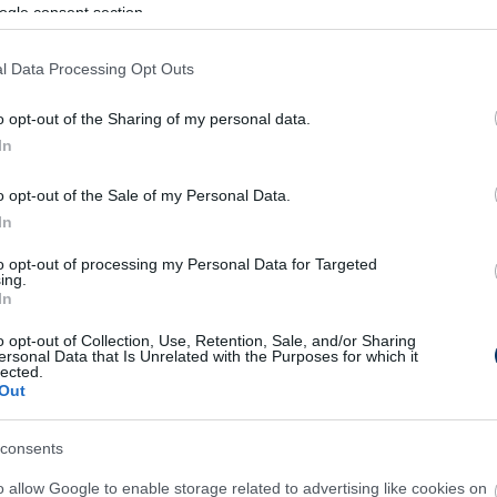
ogle consent section.
miatt új védőket szeretnének szerződtetni.
sen mindössze 8 meccsen 435 percet
l Data Processing Opt Outs
szel a Hoffenheim, tavasszal pedig a Freiburg
középhátvédként is bevethető Szalai jelenlegi
o opt-out of the Sharing of my personal data.
lata első körben kölcsönben, vételi opcióval
In
darúgó játékjogát - írták.
o opt-out of the Sale of my Personal Data.
már futballozott Törökországban, akkor két és
In
s után hagyta ott a Fenerbahcét, amely - a
to opt-out of processing my Personal Data for Targeted
ing.
sriválisának számít. A jelenlegi szezonban
In
özött dől majd el a bajnoki cím sorsa (egy
o opt-out of Collection, Use, Retention, Sale, and/or Sharing
 a Galata előnye).
ersonal Data that Is Unrelated with the Purposes for which it
lected.
Out
 a török sajtóhíreket nem árt
a magyar védőt a korábbi időszakában
consents
is, mielőtt Hoffenheimbe igazolt volna.
o allow Google to enable storage related to advertising like cookies on