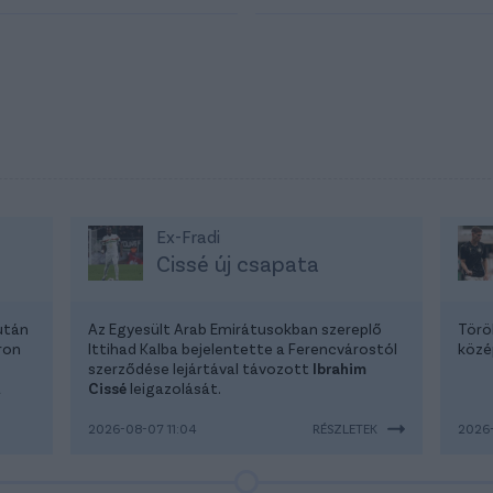
Ex-Fradi
Cissé új csapata
után
Az Egyesült Arab Emirátusokban szereplő
Törö
ron
Ittihad Kalba bejelentette a Ferencvárostól
közé
szerződése lejártával távozott
Ibrahim
a
Cissé
leigazolását.
2026-08-07 11:04
RÉSZLETEK
2026