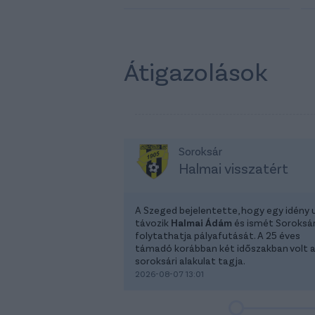
Átigazolások
Soroksár
Halmai visszatért
A Szeged bejelentette, hogy egy idény 
távozik
Halmai Ádám
és ismét Soroksá
folytathatja pályafutását. A 25 éves
támadó korábban két időszakban volt 
soroksári alakulat tagja.
2026-08-07 13:01