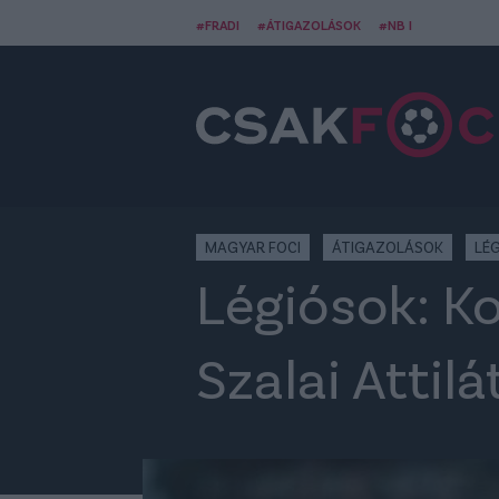
#FRADI
#ÁTIGAZOLÁSOK
#NB I
MAGYAR FOCI
ÁTIGAZOLÁSOK
LÉ
Légiósok: Ko
Szalai Attilá