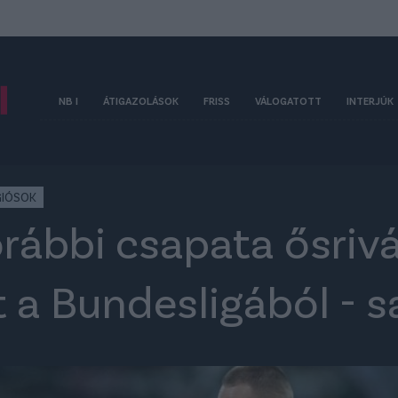
NB I
ÁTIGAZOLÁSOK
FRISS
VÁLOGATOTT
INTERJÚK
GIÓSOK
rábbi csapata ősrivál
t a Bundesligából - s