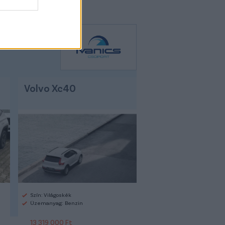
Volvo Xc40
Szín: Világoskék
Üzemanyag: Benzin
13 319 000 Ft