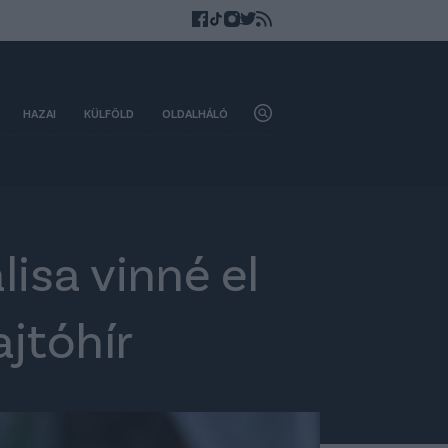
HAZAI
KÜLFÖLD
OLDALHÁLÓ
isa vinné el
ajtóhír