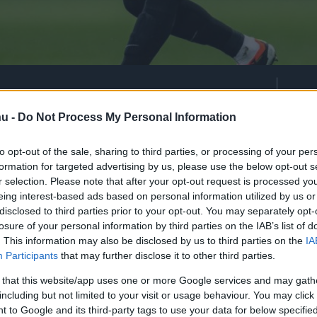
nt a Galatasaray szívesen
hu -
Do Not Process My Personal Information
i Attilát.
to opt-out of the sale, sharing to third parties, or processing of your per
formation for targeted advertising by us, please use the below opt-out s
r selection. Please note that after your opt-out request is processed y
rt kövess minket a
Csakfoci
Google News oldalán is!
Eze
eing interest-based ads based on personal information utilized by us or
disclosed to third parties prior to your opt-out. You may separately opt-
 nem sikerült a legjobban a magyar válogatott
losure of your personal information by third parties on the IAB’s list of
árakozások szerint nyártól új klubban
. This information may also be disclosed by us to third parties on the
IA
ajtóhírek szerint
a 26 esztendős futballistáért
Participants
that may further disclose it to other third parties.
lyban éllovas
Galatasaray
együttese is.
 that this website/app uses one or more Google services and may gath
including but not limited to your visit or usage behaviour. You may click 
z és Victor Nelsson is távozik az átigazolási
 to Google and its third-party tags to use your data for below specifi