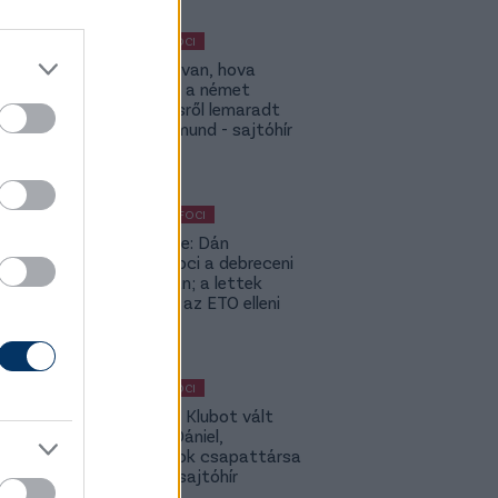
MAGYAR FOCI
ETO: Megvan, hova
igazolhat a német
szerződésről lemaradt
Tóth Rajmund - sajtóhír
KÜLFÖLDI FOCI
Lapszemle: Dán
szambafoci a debreceni
szaunában; a lettek
kevesellik az ETO elleni
előnyt
MAGYAR FOCI
Légiósok: Klubot vált
Gazdag Dániel,
világbajnok csapattársa
is lehet - sajtóhír