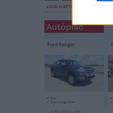
#SZALAI ATTILA
#HOFFENHEIM
#
Autópiac
Ford Ranger
Szín:
Üzemanyag: Dízel
4 750 000 Ft + Áfa