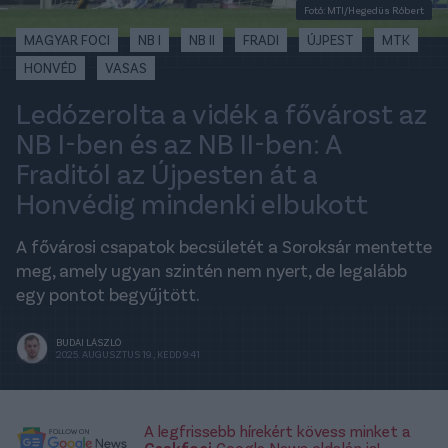
Fotó: MTI/Hegedüs Róbert
MAGYAR FOCI
NB I
NB II
FRADI
ÚJPEST
MTK
HONVÉD
VASAS
Ledózerolta a vidék a fővárost az
NB I-ben és az NB II-ben: A
Fraditól az Újpesten át a
Honvédig mindenki elbukott
A fővárosi csapatok becsületét a Soroksár mentette
meg, amely ugyan szintén nem nyert, de legalább
egy pontot begyűjtött.
BUDAI LÁSZLÓ
2025. AUGUSZTUS 19., KEDD 9:41
A legfrissebb hírekért kövess minket a
Csakfoci
Google News oldalán is!