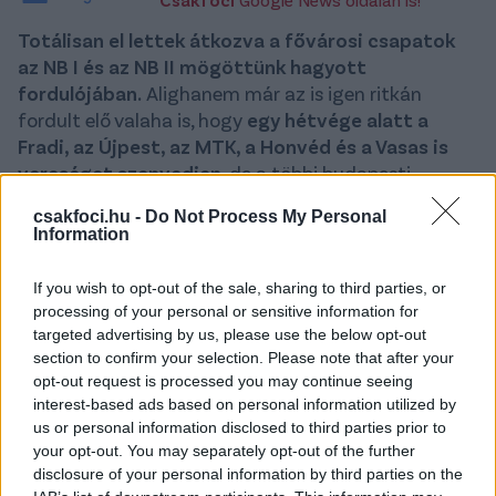
Totálisan el lettek átkozva a fővárosi csapatok
az NB I és az NB II mögöttünk hagyott
fordulójában.
Alighanem már az is igen ritkán
fordult elő valaha is, hogy
egy hétvége alatt a
Fradi, az Újpest, az MTK, a Honvéd és a Vasas is
vereséget szenvedjen
, de a többi budapesti
gárdának sem termett sok babér.
csakfoci.hu -
Do Not Process My Personal
Information
Az élvonalban 3/0-ztak a fővárosiak: a
Ferencváros,
az
Újpest
és az
MTK
is hazai pályán
If you wish to opt-out of the sale, sharing to third parties, or
kapott ki - azöld-fehérek a Puskás Akadémiától (1-
processing of your personal or sensitive information for
2), a lilák a Kisvárdától (0-1), a kék-fehérekre pedig az
targeted advertising by us, please use the below opt-out
ETO mért alapos verést, ott 7-2 lett a találkozó
section to confirm your selection. Please note that after your
vége.
opt-out request is processed you may continue seeing
interest-based ads based on personal information utilized by
A másodosztályban is megégtek a nagynevű
us or personal information disclosed to third parties prior to
csapatok
: a
Vasas
az újonc Karcag, a
Honvéd
az
your opt-out. You may separately opt-out of the further
Ajka otthonában szenvedett vereséget (egyaránt 1-
disclosure of your personal information by third parties on the