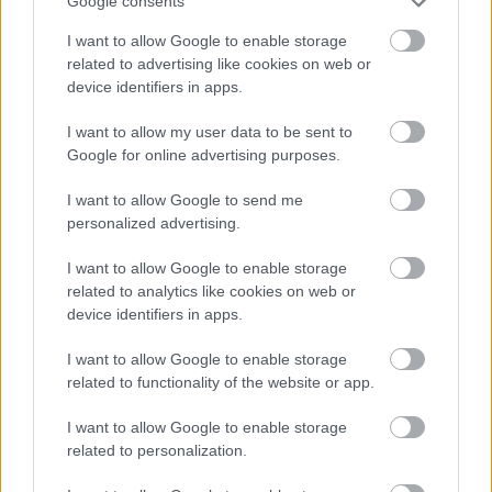
Google consents
A Videotonnál sem értik a KTE-
meccset: "Megilletődötten,
I want to allow Google to enable storage
hitehagyottan futballoztunk"
related to advertising like cookies on web or
device identifiers in apps.
Boér Gábor csalódottan, Gera Zoltán elégedetten,
Banó-Szabó Bence elérzékenyülve értékelt a hétfői
I want to allow my user data to be sent to
bajnokit követően.
Google for online advertising purposes.
Elolvasom
I want to allow Google to send me
personalized advertising.
I want to allow Google to enable storage
Itt állíthatod be, hogy a Csakfoci az elsők
related to analytics like cookies on web or
között legyen a Google-találatokban
device identifiers in apps.
I want to allow Google to enable storage
Tetszett a cikk? Megosztanád?
related to functionality of the website or app.
Link másolása
Email küldés
I want to allow Google to enable storage
related to personalization.
CÍMKÉK:
#NB I
#FRADI
#FERENCVÁROS
#NB II