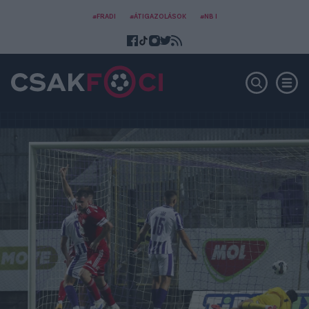
#FRADI
#ÁTIGAZOLÁSOK
#NB I