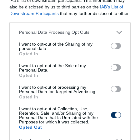
IAB’s list of downstream participants. This information may
0), de pont nélkül maradt a zuglói
BVSC
(a
also be disclosed by us to third parties on the
IAB’s List of
Békéscsaba verte őket 2-1-re) és a
Budafok
is
Downstream Participants
that may further disclose it to other
(Csákváron 2-0). A teljes NB I-es és NB II-es
third parties.
mezőnyben
egyedül a Soroksár nem kapott ki
fővárosiként
, Lipcsei Péter együttese 1-1-re végzett
Please note that this website/app uses one or more Google
Personal Data Processing Opt Outs
services and may gather and store information including but
a Kozármisleny otthonában.
not limited to your visit or usage behaviour. You may click to
I want to opt-out of the Sharing of my
personal data.
grant or deny consent to Google and its third-party tags to
Olvastad már?
Opted In
use your data for below specified purposes in below Google
consent section.
I want to opt-out of the Sale of my
Personal Data.
Opted In
I want to opt-out of processing my
Personal Data for Targeted Advertising.
Opted In
I want to opt-out of Collection, Use,
Retention, Sale, and/or Sharing of my
Personal Data that Is Unrelated with the
Purposes for which it was collected.
Opted Out