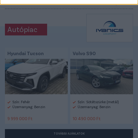
#CSONGVAI ÁRON
#SPANDLER CSABA
#SUMQAYIT
Autópiac
Hyundai Tucson
Volvo S90
Szín: Fehér
Szín: Sötétszürke (metál)
Üzemanyag: Benzin
Üzemanyag: Benzin
9 999 000 Ft
10 490 000 Ft
TOVÁBBI AJÁNLATOK