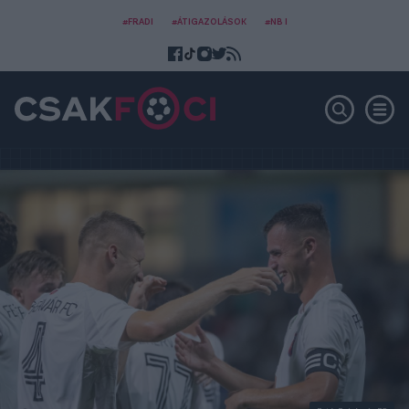
#FRADI
#ÁTIGAZOLÁSOK
#NB I