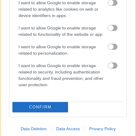
I want to allow Google to enable storage
KL-selejtezők: A Vidibe berobbanó
related to analytics like cookies on web or
fiatal elmondta, mi lesz a
device identifiers in apps.
legfontosabb a visszavágón
I want to allow Google to enable storage
related to functionality of the website or app.
Pető Milán örül az eddig kapott lehetőségnek, és úgy
érzi, sikerült hozzátennie a Vidi játékához.
I want to allow Google to enable storage
Elolvasom
related to personalization.
I want to allow Google to enable storage
related to security, including authentication
Itt állíthatod be, hogy a Csakfoci az elsők
functionality and fraud prevention, and other
között legyen a Google-találatokban
user protection.
Tetszett a cikk? Megosztanád?
CONFIRM
Link másolása
Email küldés
Data Deletion
Data Access
Privacy Policy
CÍMKÉK:
#VIDI
#FEHÉRVÁR
#KL-SELEJTEZŐK