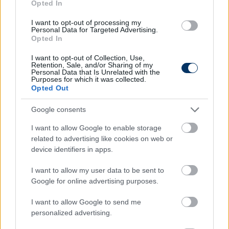
Kutaiszi csatájának továbbjutójával csap össze a
Opted In
harmadik körben - az első mérkőzést odahaza az
I want to opt-out of processing my
Omonia nyerte 3-1-re -, a vesztes pedig búcsúzik a
Personal Data for Targeted Advertising.
Opted In
nemzetközi porondtól. A szerdai összecsapást a
Duna 19 órától élőben közvetíti.
I want to opt-out of Collection, Use,
(MTI nyomán)
Retention, Sale, and/or Sharing of my
Personal Data that Is Unrelated with the
Purposes for which it was collected.
Olvastad már?
Opted Out
Google consents
I want to allow Google to enable storage
related to advertising like cookies on web or
device identifiers in apps.
I want to allow my user data to be sent to
Google for online advertising purposes.
I want to allow Google to send me
personalized advertising.