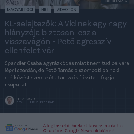
Fotó: Fehérvár FC
MAGYAR FOCI
NB I
VIDEOTON
KL-selejtezők: A Vidinek egy nagy
hiányzója biztosan lesz a
visszavágón - Pető agresszív
ellenfelet vár
Spandler Csaba agyrázkódás miatt nem tud pályára
lépni szerdán, de Pető Tamás a szombati bajnoki
mérkőzést szem előtt tartva is frissíteni fogja
csapatát.
BUDAI LÁSZLÓ
2024. JÚLIUS 30., KEDD 16:41
A legfrissebb hírekért kövess minket a
Csakfoci
Google News oldalán is!