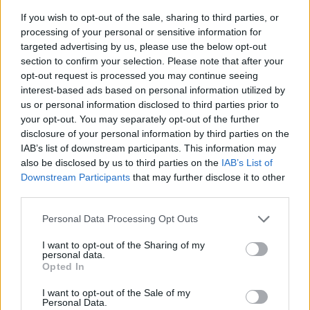
frissíteni fogja csapatát. Hozzátette: a válogatott
If you wish to opt-out of the sale, sharing to third parties, or
középpályás
Kalmár Zsolt műtét utáni
processing of your personal or sensitive information for
rehabilitációját végzi, még nem bevethető
, a
targeted advertising by us, please use the below opt-out
koszovói támadó,
Lirim Kastrati pedig kisebb
section to confirm your selection. Please note that after your
opt-out request is processed you may continue seeing
sérülése után várhatóan két héten belül léphet
interest-based ads based on personal information utilized by
pályára.
us or personal information disclosed to third parties prior to
your opt-out. You may separately opt-out of the further
Csongvai Áron csapatkapitány hangsúlyozta, hogy
disclosure of your personal information by third parties on the
idénybeli első hazai meccsüket szeretnék domináns
IAB’s list of downstream participants. This information may
futballal megnyerni.
also be disclosed by us to third parties on the
IAB’s List of
Kérdésre elmondta, hogy valamelyest átalakult a
Downstream Participants
that may further disclose it to other
csapat, tovább fiatalodott, ám az öltöző továbbra
third parties.
is egységes, pozitív a hangulat, ami jó előjel az egész
Please note that this website/app uses one or more Google
Personal Data Processing Opt Outs
szezonra.
services and may gather and store information including but
not limited to your visit or usage behaviour. You may click to
I want to opt-out of the Sharing of my
A Fehérvár FC 2-1-es előnyről várja a szerdai
personal data.
grant or deny consent to Google and its third-party tags to
visszavágót az azeri Sumqayit FK ellen. A párharc
Opted In
use your data for below specified purposes in below Google
győztese a válogatott Lang Ádámot foglalkoztató
consent section.
I want to opt-out of the Sale of my
ciprusi Omonia Nicosia és a georgiai Torpedo
Personal Data.