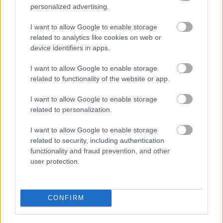
Tetszett a cikk? Megosztanád?
personalized advertising.
Link másolása
Email küldés
I want to allow Google to enable storage
related to analytics like cookies on web or
device identifiers in apps.
CÍMKÉK:
#NB I
#DVSC
#PAKS
#KL-SELEJTEZŐK
I want to allow Google to enable storage
related to functionality of the website or app.
Autópiac
I want to allow Google to enable storage
related to personalization.
I want to allow Google to enable storage
Volvo Ex60
Ford Transit
related to security, including authentication
functionality and fraud prevention, and other
user protection.
CONFIRM
Szín:
Szín: Fekete
Üzemanyag: Elektromos
Üzemanyag: