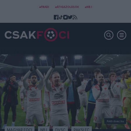
#FRADI
#ÁTIGAZOLÁSOK
#NB I
Fotó: dvsc.hu
MAGYAR FOCI
NB I
DVSC
PAKSI FC