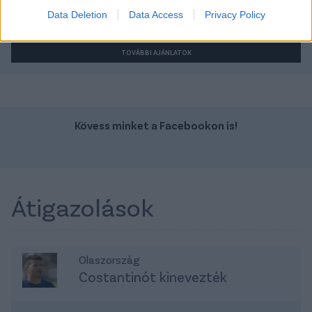
Data Deletion
Data Access
Privacy Policy
25 290 000 Ft
22 490 000 Ft
TOVÁBBI AJÁNLATOK
Kövess minket a Facebookon is!
Átigazolások
Olaszország
Costantinót kinevezték