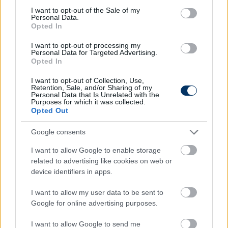
consent section.
I want to opt-out of the Sale of my
Personal Data.
Opted In
I want to opt-out of processing my
Personal Data for Targeted Advertising.
Opted In
EL-sorsolás: A Fradi továbbjutás
I want to opt-out of Collection, Use,
esetén újabb izzasztó ellenféllel
Retention, Sale, and/or Sharing of my
Personal Data that Is Unrelated with the
szemben folytathatja
Purposes for which it was collected.
Opted Out
Így alakult az Európa Liga második selejtezőkörének
sorsolása.
Google consents
Elolvasom
I want to allow Google to enable storage
related to advertising like cookies on web or
device identifiers in apps.
Itt állíthatod be, hogy a Csakfoci az elsők
I want to allow my user data to be sent to
között legyen a Google-találatokban
Google for online advertising purposes.
I want to allow Google to send me