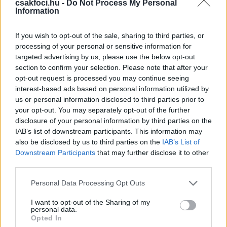
csakfoci.hu -
Do Not Process My Personal
ezen szakaszában
a Paks és a DVSC lesz biztosan
Information
érdekelt
az NB I-es csapatok közül.
If you wish to opt-out of the sale, sharing to third parties, or
Bognár György együttese a görög
processing of your personal or sensitive information for
Panathinaikoszt, míg a Loki a Marsaxlokk (máltai)-
targeted advertising by us, please use the below opt-out
Pjunyik (örmény) párharc győztesét kapta.
section to confirm your selection. Please note that after your
opt-out request is processed you may continue seeing
Emellett az is kiderült, hogy
az ETO BL-kiesés
interest-based ads based on personal information utilized by
esetén a Klaksvík (feröeri)-Atert Bissen
us or personal information disclosed to third parties prior to
(luxemburgi) párharc vesztese ellen
játszana a
your opt-out. You may separately opt-out of the further
sorozatban, míg
a Fradi EL-kiesés esetén az
disclosure of your personal information by third parties on the
Ajaxszal.
IAB’s list of downstream participants. This information may
also be disclosed by us to third parties on the
IAB’s List of
Downstream Participants
that may further disclose it to other
Olvastad már?
third parties.
Please note that this website/app uses one or more Google
Personal Data Processing Opt Outs
services and may gather and store information including but
not limited to your visit or usage behaviour. You may click to
I want to opt-out of the Sharing of my
personal data.
grant or deny consent to Google and its third-party tags to
Opted In
use your data for below specified purposes in below Google