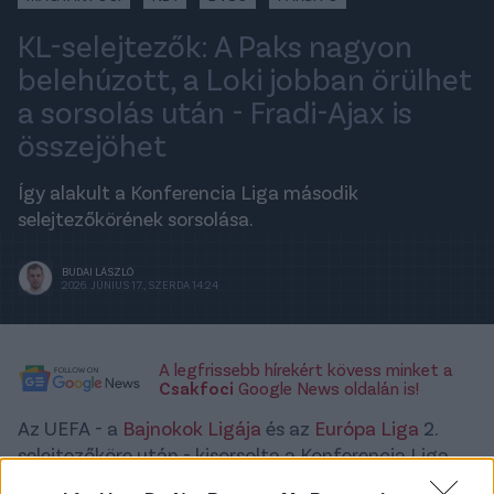
KL-selejtezők: A Paks nagyon
belehúzott, a Loki jobban örülhet
a sorsolás után - Fradi-Ajax is
összejöhet
Így alakult a Konferencia Liga második
selejtezőkörének sorsolása.
BUDAI LÁSZLÓ
2026. JÚNIUS 17., SZERDA 14:24
A legfrissebb hírekért kövess minket a
Csakfoci
Google News oldalán is!
Az UEFA - a
Bajnokok Ligája
és az
Európa Liga
2.
selejtezőköre után - kisorsolta a Konferencia Liga
második selejtezőkörének párosításait is. A sorozat